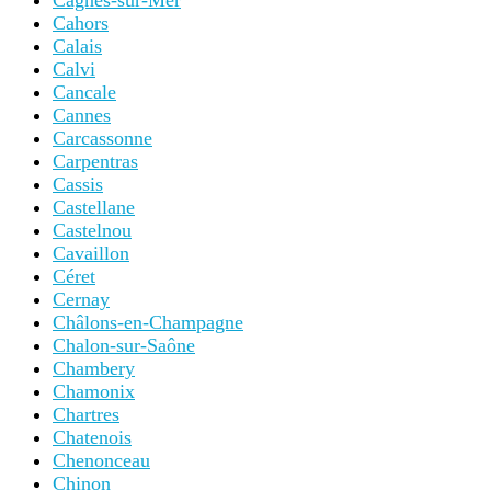
Cagnes-sur-Mer
Cahors
Calais
Calvi
Cancale
Cannes
Carcassonne
Carpentras
Cassis
Castellane
Castelnou
Cavaillon
Céret
Cernay
Châlons-en-Champagne
Chalon-sur-Saône
Chambery
Chamonix
Chartres
Chatenois
Chenonceau
Chinon