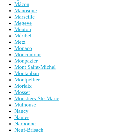
Mâcon
Manosque
Marseille
Megeve
Menton
Méribel
Metz
Monaco
Moncontour
Monpazier
Mont Saint-Michel
Montauban
Montpellier
Morlaix
Mosset
Moustiers-Ste-Marie
Mulhouse
Nancy
Nantes
Narbonne
Neuf-Brisach