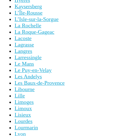
Hyères
Kaysersberg
L’Île-Rousse
L’Isle-sur-la-Sorgue
La Rochelle
La Roque-Gageac
Lacoste
Lagrasse
Langres
Larressingle
Le Mans
Le Puy-en-Velay
Les Andelys
Les Baux-de-Provence
Libourne
Lille
Limoges
Limoux
Lisieux
Lourdes
Lourmarin
Lyon