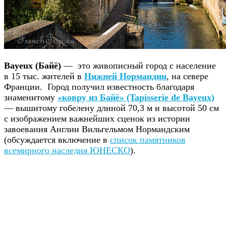
Bayeux (Байё)
— это живописный город с население
в 15 тыс. жителей в
Нижней Нормандии
, на севере
Франции. Город получил известность благодаря
знаменитому
«ковру из Байё» (Tapisserie de Bayeux)
— вышитому гобелену длиной 70,3 м и высотой 50 см
с изображением важнейших сценок из истории
завоевания Англии Вильгельмом Нормандским
(обсуждается включение в
список памятников
всемирного наследия ЮНЕСКО
).