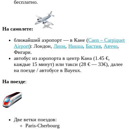
бесплатно.
На самолете:
ближайший аэропорт — в Кане (
Caen – Carpiquet
Airport
): Лондон,
Лион
,
Ницца
,
Бастия
,
Аяччо
,
Фигари.
автобус из аэропорта в центр Кана (1.45 €,
каждые 15 минут) или такси (28 € — 33€), далее
на поезде / автобусе в Bayeux.
На поезде
:
Две ветки поездов:
Paris-Cherbourg