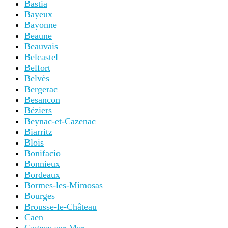
Bastia
Bayeux
Bayonne
Beaune
Beauvais
Belcastel
Belfort
Belvès
Bergerac
Besancon
Béziers
Beynac-et-Cazenac
Biarritz
Blois
Bonifacio
Bonnieux
Bordeaux
Bormes-les-Mimosas
Bourges
Brousse-le-Château
Caen