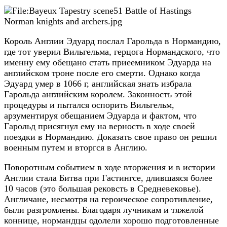
Король Англии Эдуард послал Гарольда в Нормандию,
где тот уверил Вильгельма, герцога Нормандского, что
именну ему обещано стать приеемником Эдуарда на
английском троне после его смерти. Однако когда
Эдуард умер в 1066 г, английская знать избрала
Гарольда английским королем. Законность этой
процедуры и пытался оспорить Вильгельм,
арзументируя обещанием Эдуарда и фактом, что
Гарольд присягнул ему на верность в ходе своей
поездки в Нормандию. Доказать свое право он решил
военным путем и вторгся в Англию.
Поворотным событием в ходе вторжения и в истории
Англии стала Битва при Гастингсе, длившаяся более
10 часов (это большая рековсть в Средневековье).
Англичане, несмотря на героическое сопротивление,
были разгромлены. Благодаря лучникам и тяжелой
коннице, нормандцы одолели хорошо подготовленные