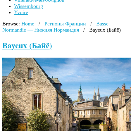
Villeneuve-lès-Avignon
Wissembourg
Yvoire
Browse:
Home
/
Регионы Франции
/
Basse
Normandie — Нижняя Нормандия
/
Bayeux (Байё)
Bayeux (Байё)