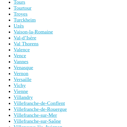
Tours
Tourtour
Troyes
Turckheim
Uzès
Vaison-la-Romaine
Val-d’Isère
Val Thorens
Valence
Vence
Vannes
Venasque
Vernon
Versaille
Vichy
Vienne
Villandry
Villefranche-de-Conflent
Villefranche-de-Rouergue
Villefranche-sur-Mer
Villefranche-sur-Saône