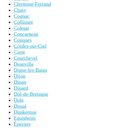
Clermont-Ferrand
Cluny
Cognac
Collioure
Colmar
Concarneau
Conques
Cordes-sur-Ciel
Corte
Courchevel
Deauville
Digne-les-Bains
Dijon
Dinan
Dinard
Dol-de-Bretagne
Dole
Douai
Dunkerque
Eguisheim
Épernay