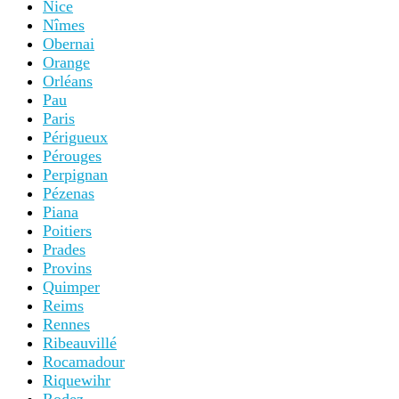
Nice
Nîmes
Obernai
Orange
Orléans
Pau
Paris
Périgueux
Pérouges
Perpignan
Pézenas
Piana
Poitiers
Prades
Provins
Quimper
Reims
Rennes
Ribeauvillé
Rocamadour
Riquewihr