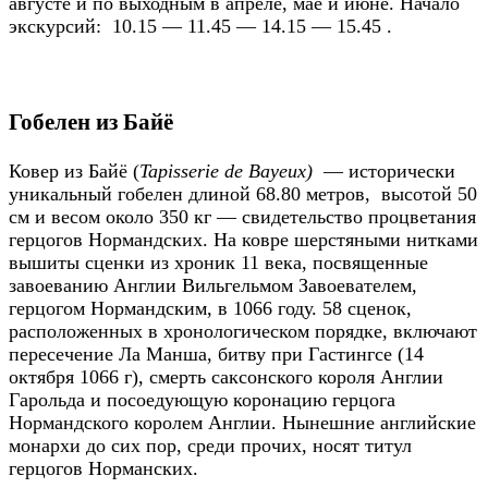
августе и по выходным в апреле, мае и июне. Начало
экскурсий: 10.15 — 11.45 — 14.15 — 15.45 .
Гобелен из Байё
Ковер из Байё (
Tapisserie de Bayeux)
— исторически
уникальный гобелен длиной 68.80 метров, высотой 50
см и весом около 350 кг — свидетельство процветания
герцогов Нормандских. На ковре шерстяными нитками
вышиты сценки из хроник 11 века, посвященные
завоеванию Англии Вильгельмом Завоевателем,
герцогом Нормандским, в 1066 году. 58 сценок,
расположенных в хронологическом порядке, включают
пересечение Ла Манша, битву при Гастингсе (14
октября 1066 г), смерть саксонского короля Англии
Гарольда и посоедующую коронацию герцога
Нормандского королем Англии. Нынешние английские
монархи до сих пор, среди прочих, носят титул
герцогов Норманских.