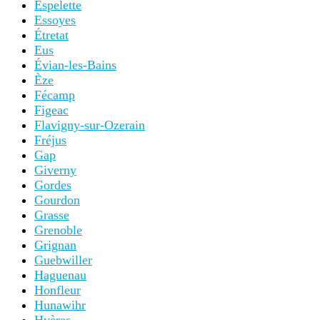
Espelette
Essoyes
Étretat
Eus
Évian-les-Bains
Èze
Fécamp
Figeac
Flavigny-sur-Ozerain
Fréjus
Gap
Giverny
Gordes
Gourdon
Grasse
Grenoble
Grignan
Guebwiller
Haguenau
Honfleur
Hunawihr