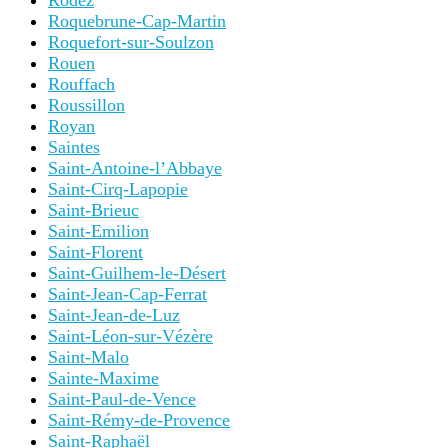
Rodez
Roquebrune-Cap-Martin
Roquefort-sur-Soulzon
Rouen
Rouffach
Roussillon
Royan
Saintes
Saint-Antoine-l’Abbaye
Saint-Cirq-Lapopie
Saint-Brieuc
Saint-Emilion
Saint-Florent
Saint-Guilhem-le-Désert
Saint-Jean-Cap-Ferrat
Saint-Jean-de-Luz
Saint-Léon-sur-Vézère
Saint-Malo
Sainte-Maxime
Saint-Paul-de-Vence
Saint-Rémy-de-Provence
Saint-Raphaël