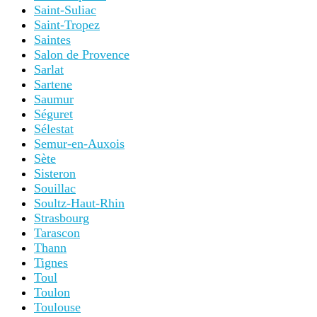
Saint-Suliac
Saint-Tropez
Saintes
Salon de Provence
Sarlat
Sartene
Saumur
Séguret
Sélestat
Semur-en-Auxois
Sète
Sisteron
Souillac
Soultz-Haut-Rhin
Strasbourg
Tarascon
Thann
Tignes
Toul
Toulon
Toulouse