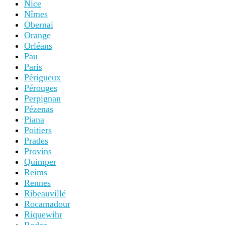
Nice
Nîmes
Obernai
Orange
Orléans
Pau
Paris
Périgueux
Pérouges
Perpignan
Pézenas
Piana
Poitiers
Prades
Provins
Quimper
Reims
Rennes
Ribeauvillé
Rocamadour
Riquewihr