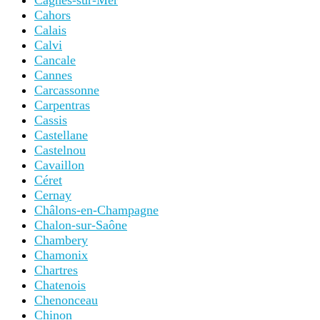
Cagnes-sur-Mer
Cahors
Calais
Calvi
Cancale
Cannes
Carcassonne
Carpentras
Cassis
Castellane
Castelnou
Cavaillon
Céret
Cernay
Châlons-en-Champagne
Chalon-sur-Saône
Chambery
Chamonix
Chartres
Chatenois
Chenonceau
Chinon