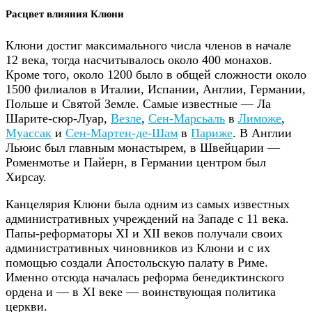
Расцвет влияния Клюни
Клюни достиг максимального числа членов в начале
12 века, тогда насчитывалось около 400 монахов.
Кроме того, около 1200 было в общей сложности около
1500 филиалов в Италии, Испании, Англии, Германии,
Польше и Святой Земле. Самые известные — Ла
Шарите-сюр-Луар,
Везле
,
Сен-Марсьаль
в
Лиможе
,
Муассак
и
Сен-Мартен-де-Шам
в
Париже
. В Англии
Льюис был главным монастырем, в Швейцарии —
Роменмотье и Пайерн, в Германии центром был
Хирcау.
Канцелярия Клюни была одним из самых известных
административных учреждений на Западе с 11 века.
Папы-реформаторы XI и XII веков получали своих
административных чиновников из Клюни и с их
помощью создали Апостольскую палату в Риме.
Именно отсюда началась реформа бенедиктинского
ордена и — в XI веке — воинствующая политика
церкви.