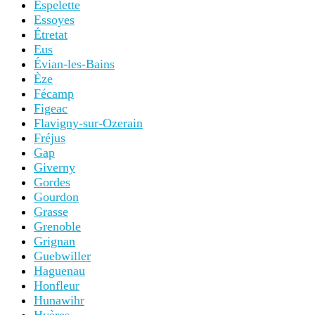
Espelette
Essoyes
Étretat
Eus
Évian-les-Bains
Èze
Fécamp
Figeac
Flavigny-sur-Ozerain
Fréjus
Gap
Giverny
Gordes
Gourdon
Grasse
Grenoble
Grignan
Guebwiller
Haguenau
Honfleur
Hunawihr