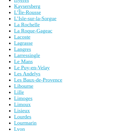
Hyères
Kaysersberg
L’Île-Rousse
L’Isle-sur-la-Sorgue
La Rochelle
La Roque-Gageac
Lacoste
Lagrasse
Langres
Larressingle
Le Mans
Le Puy-en-Velay
Les Andelys
Les Baux-de-Provence
Libourne
Lille
Limoges
Limoux
Lisieux
Lourdes
Lourmarin
Lyon