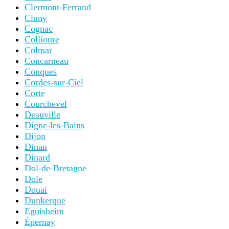
Clermont-Ferrand
Cluny
Cognac
Collioure
Colmar
Concarneau
Conques
Cordes-sur-Ciel
Corte
Courchevel
Deauville
Digne-les-Bains
Dijon
Dinan
Dinard
Dol-de-Bretagne
Dole
Douai
Dunkerque
Eguisheim
Épernay