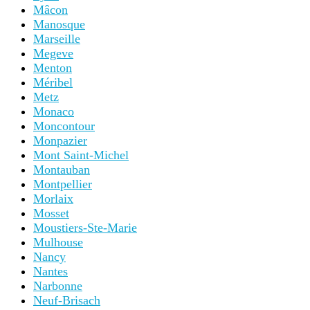
Mâcon
Manosque
Marseille
Megeve
Menton
Méribel
Metz
Monaco
Moncontour
Monpazier
Mont Saint-Michel
Montauban
Montpellier
Morlaix
Mosset
Moustiers-Ste-Marie
Mulhouse
Nancy
Nantes
Narbonne
Neuf-Brisach