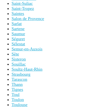
Saint-Suliac
Saint-Tropez
Saintes
Salon de Provence
Sarlat
Sartene
Saumur
Séguret
Sélestat
Semur-en-Auxois
Sète
Sisteron
Souillac
Soultz-Haut-Rhin
Strasbourg
Tarascon
Thann
Tignes
Toul
Toulon
Toulouse