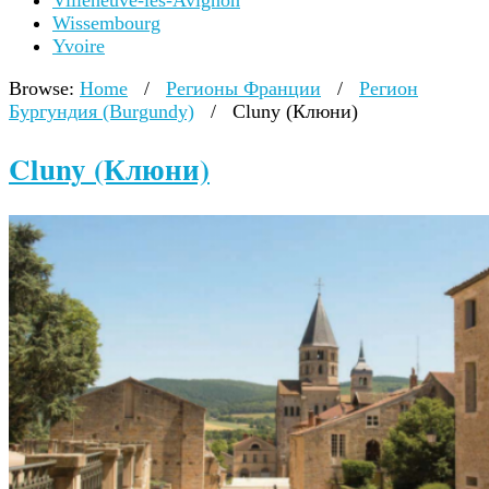
Villeneuve-lès-Avignon
Wissembourg
Yvoire
Browse:
Home
/
Регионы Франции
/
Регион
Бургундия (Burgundy)
/
Cluny (Клюни)
Cluny (Клюни)