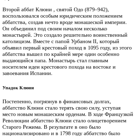
Второй аббат Клюни , святой Одо (879–942),
воспользовался особым юридическим положением
аббатства, создав нечто вроде монашеской империи.
Он объединил под своим началом несколько
монастырей. Это создало решительно воинственный
католицизм. Вместе с папой Урбаном II, который
объявил первый крестовый поход в 1095 году, из этого
аббатства вышел по крайней мере один особенно
выдающийся папа. Монастырь стал главным
носителем идеи крестового похода на востоке и
завоевания Испании.
Упадок Клюни
Постепенно, погрязнув в финансовых долгах,
аббатство Клюни стало терять свою силу, уступая
место новым монашеским орденам. В ходе Французкой
Революции аббатство Клюни стало олицетворением
Старого Режима. В результате в оно было
национализировано и в 1798 году аббатство было