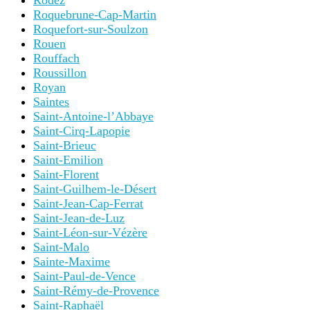
Rodez
Roquebrune-Cap-Martin
Roquefort-sur-Soulzon
Rouen
Rouffach
Roussillon
Royan
Saintes
Saint-Antoine-l’Abbaye
Saint-Cirq-Lapopie
Saint-Brieuc
Saint-Emilion
Saint-Florent
Saint-Guilhem-le-Désert
Saint-Jean-Cap-Ferrat
Saint-Jean-de-Luz
Saint-Léon-sur-Vézère
Saint-Malo
Sainte-Maxime
Saint-Paul-de-Vence
Saint-Rémy-de-Provence
Saint-Raphaël