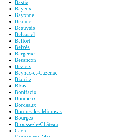
Bastia
Bayeux
Bayonne
Beaune
Beauvais
Belcastel
Belfort
Belvès
Bergerac
Besancon
Béziers
Beynac-et-Cazenac
Biarritz
Blois
Bonifacio
Bonnieux
Bordeaux
Bormes-les-Mimosas
Bourges
Brousse-le-Château
Caen