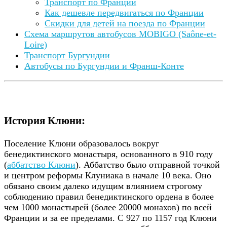
Транспорт по Франции
Как дешевле передвигаться по Франции
Скидки для детей на поезда по Франции
Схема маршрутов автобусов MOBIGO (Saône-et-
Loire)
Транспорт Бургундии
Автобусы по Бургундии и Франш-Конте
История Клюни:
Поселение Клюни образовалось вокруг
бенедиктинского монастыря, основанного в 910 году
(
аббатство Клюни
). Аббатство было отправной точкой
и центром реформы Клуниака в начале 10 века. Оно
обязано своим далеко идущим влиянием строгому
соблюдению правил бенедиктинского ордена в более
чем 1000 монастырей (более 20000 монахов) по всей
Франции и за ее пределами. С 927 по 1157 год Клюни