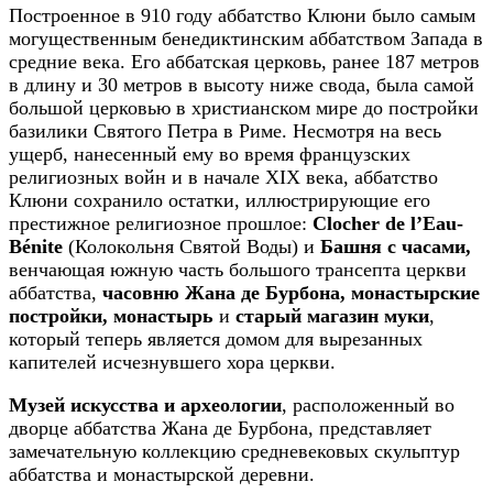
Построенное в 910 году аббатство Клюни было самым
могущественным бенедиктинским аббатством Запада в
средние века. Его аббатская церковь, ранее 187 метров
в длину и 30 метров в высоту ниже свода, была самой
большой церковью в христианском мире до постройки
базилики Святого Петра в Риме. Несмотря на весь
ущерб, нанесенный ему во время французских
религиозных войн и в начале XIX века, аббатство
Клюни сохранило остатки, иллюстрирующие его
престижное религиозное прошлое:
Clocher de l’Eau-
Bénite
(Колокольня Святой Воды) и
Башня с часами,
венчающая южную часть большого трансепта церкви
аббатства,
часовню Жана де Бурбона, монастырские
постройки, монастырь
и
старый магазин муки
,
который теперь является домом для вырезанных
капителей исчезнувшего хора церкви.
Музей искусства и археологии
, расположенный во
дворце аббатства Жана де Бурбона, представляет
замечательную коллекцию средневековых скульптур
аббатства и монастырской деревни.