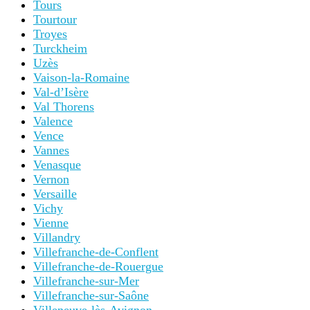
Tours
Tourtour
Troyes
Turckheim
Uzès
Vaison-la-Romaine
Val-d’Isère
Val Thorens
Valence
Vence
Vannes
Venasque
Vernon
Versaille
Vichy
Vienne
Villandry
Villefranche-de-Conflent
Villefranche-de-Rouergue
Villefranche-sur-Mer
Villefranche-sur-Saône