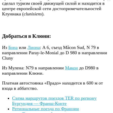
сделал туризм своей движущей силой и находится в
центре европейской сети достопримечательностей
Клуниака (
clunisiens
).
Добраться в Клюни:
Из
Бона
или
Лиона
: A 6, съезд Mâcon Sud, N 79 в
направлении Paray-le-Monial до D 980 в направлении
Cluny
Из Мулена: N79 в направлении
Макон
до D980 в
направлении Клюни.
Платная автостоянка «Прадо» находится в 600 м от
входа в аббатство.
Схема маршрутов поездов TER по региону
Бургундия — Франш-Конте
Региональные поезда по Франции