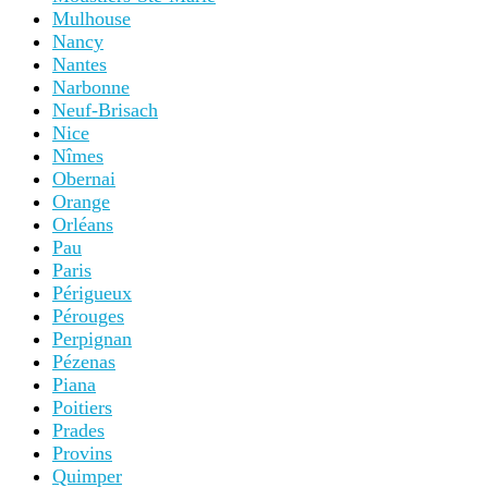
Mulhouse
Nancy
Nantes
Narbonne
Neuf-Brisach
Nice
Nîmes
Obernai
Orange
Orléans
Pau
Paris
Périgueux
Pérouges
Perpignan
Pézenas
Piana
Poitiers
Prades
Provins
Quimper