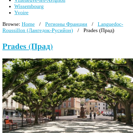
Villeneuve-lès-Avignon
Wissembourg
Yvoire
Browse:
Home
/
Регионы Франции
/
Languedoc-
Roussillon (Лангедок-Русийон)
/
Prades (Прад)
Prades (Прад)