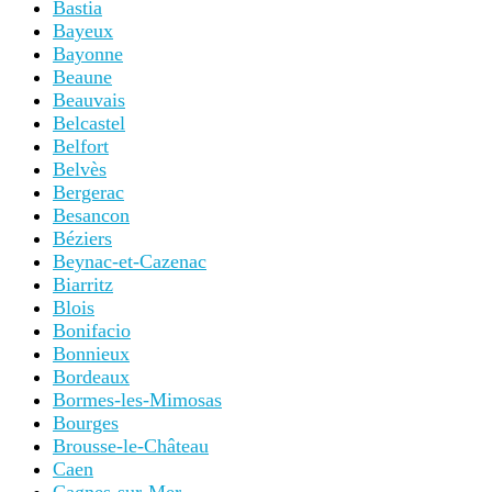
Bastia
Bayeux
Bayonne
Beaune
Beauvais
Belcastel
Belfort
Belvès
Bergerac
Besancon
Béziers
Beynac-et-Cazenac
Biarritz
Blois
Bonifacio
Bonnieux
Bordeaux
Bormes-les-Mimosas
Bourges
Brousse-le-Château
Caen