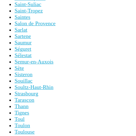
Saint-Suliac
Saint-Tropez
Saintes
Salon de Provence
Sarlat
Sartene
Saumur
Séguret
Sélestat
Semur-en-Auxois
Sète
Sisteron
Souillac
Soultz-Haut-Rhin
Strasbourg
Tarascon
Thann
Tignes
Toul
Toulon
Toulouse