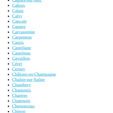
Cagnes-sur-Mer
Cahors
Calais
Calvi
Cancale
Cannes
Carcassonne
Carpentras
Cassis
Castellane
Castelnou
Cavaillon
Céret
Cernay
Châlons-en-Champagne
Chalon-sur-Saône
Chambery
Chamonix
Chartres
Chatenois
Chenonceau
Chinon