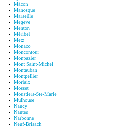
Mâcon
Manosque
Marseille
Megeve
Menton
Méribel
Metz
Monaco
Moncontour
Monpazier
Mont Saint-Michel
Montauban
Montpellier
Morlaix
Mosset
Moustiers-Ste-Marie
Mulhouse
Nancy
Nantes
Narbonne
Neuf-Brisach