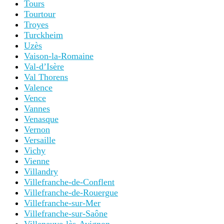
Tours
Tourtour
Troyes
Turckheim
Uzès
Vaison-la-Romaine
Val-d’Isère
Val Thorens
Valence
Vence
Vannes
Venasque
Vernon
Versaille
Vichy
Vienne
Villandry
Villefranche-de-Conflent
Villefranche-de-Rouergue
Villefranche-sur-Mer
Villefranche-sur-Saône