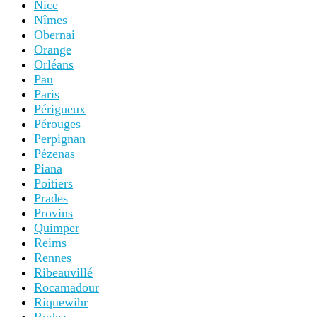
Nice
Nîmes
Obernai
Orange
Orléans
Pau
Paris
Périgueux
Pérouges
Perpignan
Pézenas
Piana
Poitiers
Prades
Provins
Quimper
Reims
Rennes
Ribeauvillé
Rocamadour
Riquewihr