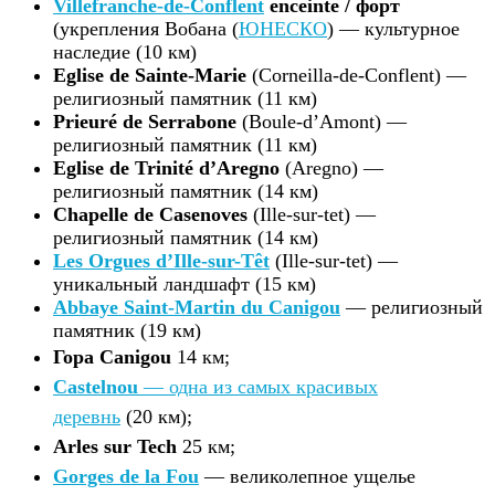
Villefranche-de-Conflent
enceinte / форт
(укрепления Вобана (
ЮНЕСКО
) — культурное
наследие (10 км)
Eglise de Sainte-Marie
(Corneilla-de-Conflent) —
религиозный памятник (11 км)
Prieuré de Serrabone
(Boule-d’Amont) —
религиозный памятник (11 км)
Eglise de Trinité d’Aregno
(Aregno) —
религиозный памятник (14 км)
Chapelle de Casenoves
(Ille-sur-tet) —
религиозный памятник (14 км)
Les Orgues d’Ille-sur-Têt
(Ille-sur-tet) —
уникальный ландшафт (15 км)
Abbaye Saint-Martin du Canigou
— религиозный
памятник (19 км)
Гора Canigou
14 км;
Castelnou
—
одна из самых красивых
деревнь
(20 км);
Arles sur Tech
25 км;
Gorges de la Fou
— великолепное ущелье