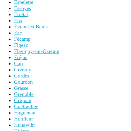
Espelette
Essoyes
Étretat
Eus
Évian-les-Bains
Èze
Fécamp
Figeac
Flavigny-sur-Ozerain
Fréjus
Gap
Giverny
Gordes
Gourdon
Grasse
Grenoble
Grignan
Guebwiller
Haguenau
Honfleur
Hunawihr