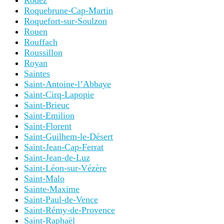
Rodez
Roquebrune-Cap-Martin
Roquefort-sur-Soulzon
Rouen
Rouffach
Roussillon
Royan
Saintes
Saint-Antoine-l’Abbaye
Saint-Cirq-Lapopie
Saint-Brieuc
Saint-Emilion
Saint-Florent
Saint-Guilhem-le-Désert
Saint-Jean-Cap-Ferrat
Saint-Jean-de-Luz
Saint-Léon-sur-Vézère
Saint-Malo
Sainte-Maxime
Saint-Paul-de-Vence
Saint-Rémy-de-Provence
Saint-Raphaël