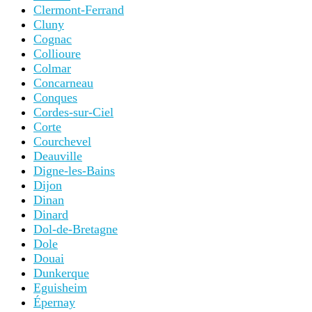
Clermont-Ferrand
Cluny
Cognac
Collioure
Colmar
Concarneau
Conques
Cordes-sur-Ciel
Corte
Courchevel
Deauville
Digne-les-Bains
Dijon
Dinan
Dinard
Dol-de-Bretagne
Dole
Douai
Dunkerque
Eguisheim
Épernay