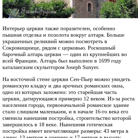
Интерьер церкви также поразителен, особенно
пышная отделка и позолота вокруг алтаря. Больше
украшенных реликвий можно посмотреть в
Сокровищнице, рядом с церковью. Роскошный
барочный алтарь церкви — один из крупнейших во
всей Франции. Алтарь был выполнен в 1699 году
каталанским скульптором Joseph Sunyer.
На восточной стене церкви Сен-Пьер можно увидеть
романскую кладку и два арочных романских окна,
одно из которых заложено: это старейшая часть
церкви, датирующаяся примерно 12 веком. Из-за роста
населения города, первоначальной романское здание
стало слишком маленьким, и в начале 16-го века его
сменила нанешняя постройка, строительство которой
завершилось в 18 веке. Нынешняя готическая
постройка имеет впечатляющие размеры: 43 метра в
длину, 13 метров в ширину и 17 метров в высоту.