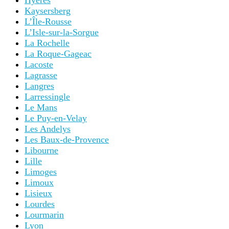
Hyères
Kaysersberg
L’Île-Rousse
L’Isle-sur-la-Sorgue
La Rochelle
La Roque-Gageac
Lacoste
Lagrasse
Langres
Larressingle
Le Mans
Le Puy-en-Velay
Les Andelys
Les Baux-de-Provence
Libourne
Lille
Limoges
Limoux
Lisieux
Lourdes
Lourmarin
Lyon