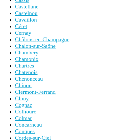
Cassis
Castellane
Castelnou
Cavaillon
Céret
Cernay
Châlons-en-Champagne
Chalon-sur-Saône
Chambery
Chamonix
Chartres
Chatenois
Chenonceau
Chinon
Clermont-Ferrand
Cluny
Cognac
Collioure
Colmar
Concarneau
Conques
Cordes-sur-Ciel