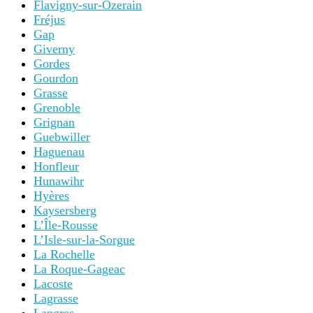
Flavigny-sur-Ozerain
Fréjus
Gap
Giverny
Gordes
Gourdon
Grasse
Grenoble
Grignan
Guebwiller
Haguenau
Honfleur
Hunawihr
Hyères
Kaysersberg
L’Île-Rousse
L’Isle-sur-la-Sorgue
La Rochelle
La Roque-Gageac
Lacoste
Lagrasse