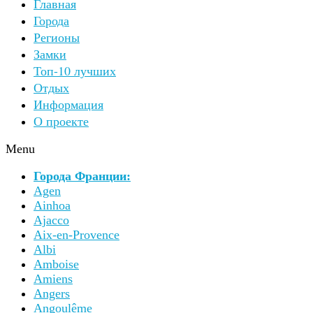
Главная
Города
Регионы
Замки
Топ-10 лучших
Отдых
Информация
О проекте
Menu
Города Франции:
Agen
Ainhoa
Ajacco
Aix-en-Provence
Albi
Amboise
Amiens
Angers
Angoulême