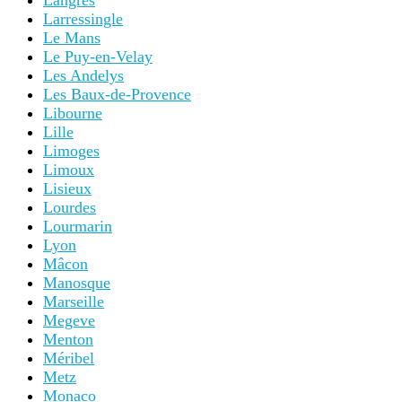
Langres
Larressingle
Le Mans
Le Puy-en-Velay
Les Andelys
Les Baux-de-Provence
Libourne
Lille
Limoges
Limoux
Lisieux
Lourdes
Lourmarin
Lyon
Mâcon
Manosque
Marseille
Megeve
Menton
Méribel
Metz
Monaco