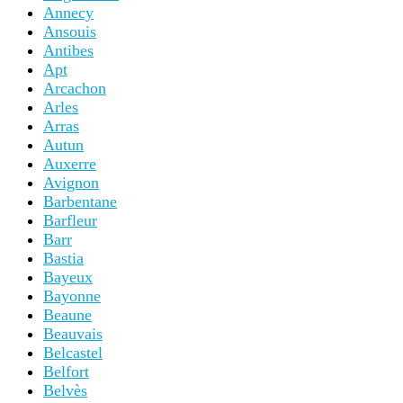
Annecy
Ansouis
Antibes
Apt
Arcachon
Arles
Arras
Autun
Auxerre
Avignon
Barbentane
Barfleur
Barr
Bastia
Bayeux
Bayonne
Beaune
Beauvais
Belcastel
Belfort
Belvès