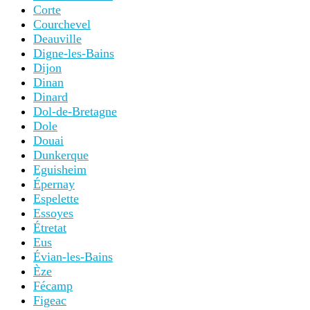
Corte
Courchevel
Deauville
Digne-les-Bains
Dijon
Dinan
Dinard
Dol-de-Bretagne
Dole
Douai
Dunkerque
Eguisheim
Épernay
Espelette
Essoyes
Étretat
Eus
Évian-les-Bains
Èze
Fécamp
Figeac