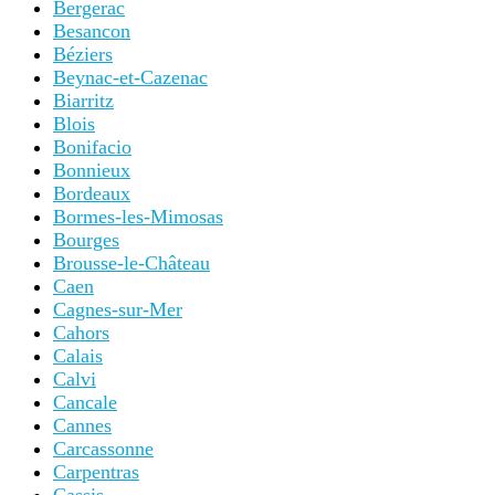
Bergerac
Besancon
Béziers
Beynac-et-Cazenac
Biarritz
Blois
Bonifacio
Bonnieux
Bordeaux
Bormes-les-Mimosas
Bourges
Brousse-le-Château
Caen
Cagnes-sur-Mer
Cahors
Calais
Calvi
Cancale
Cannes
Carcassonne
Carpentras