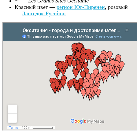
** — Les Grands Sites Occitanie
Красный цвет —
регион Юг-Пиренеи
, розовый
—
Лангедок-Русийон