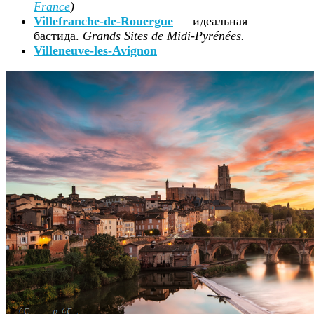
France
)
Villefranche-de-Rouergue
— идеальная
бастида.
Grands Sites de Midi-Pyrénées.
Villeneuve-les-Avignon