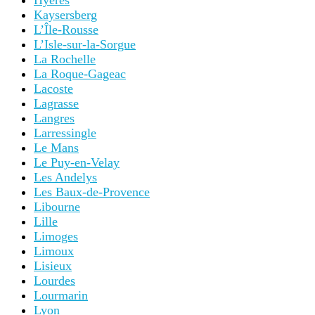
Hyères
Kaysersberg
L’Île-Rousse
L’Isle-sur-la-Sorgue
La Rochelle
La Roque-Gageac
Lacoste
Lagrasse
Langres
Larressingle
Le Mans
Le Puy-en-Velay
Les Andelys
Les Baux-de-Provence
Libourne
Lille
Limoges
Limoux
Lisieux
Lourdes
Lourmarin
Lyon