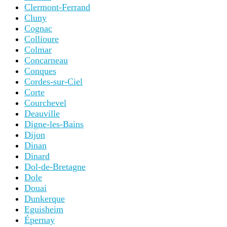
Clermont-Ferrand
Cluny
Cognac
Collioure
Colmar
Concarneau
Conques
Cordes-sur-Ciel
Corte
Courchevel
Deauville
Digne-les-Bains
Dijon
Dinan
Dinard
Dol-de-Bretagne
Dole
Douai
Dunkerque
Eguisheim
Épernay