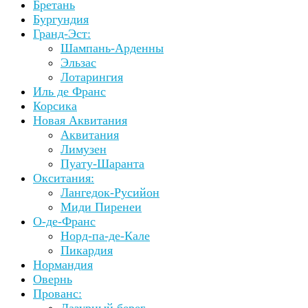
Бретань
Бургундия
Гранд-Эст:
Шампань-Арденны
Эльзас
Лотарингия
Иль де Франс
Корсика
Новая Аквитания
Аквитания
Лимузен
Пуату-Шаранта
Окситания:
Лангедок-Русийон
Миди Пиренеи
О-де-Франс
Норд-па-де-Кале
Пикардия
Нормандия
Овернь
Прованс:
Лазурный берег