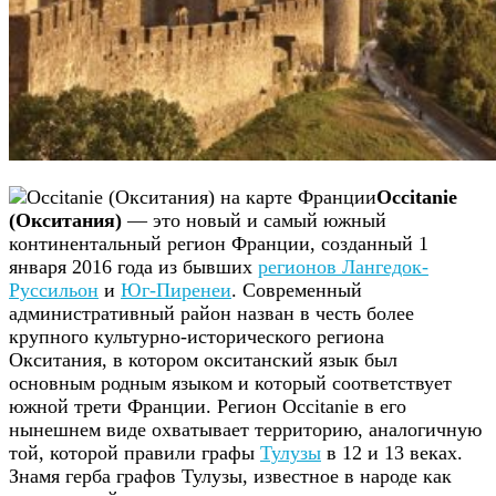
Occitanie
(Окситания)
— это новый и самый южный
континентальный регион Франции, созданный 1
января 2016 года из бывших
регионов Лангедок-
Руссильон
и
Юг-Пиренеи
. Современный
административный район назван в честь более
крупного культурно-исторического региона
Окситания, в котором окситанский язык был
основным родным языком и который соответствует
южной трети Франции. Регион Occitanie в его
нынешнем виде охватывает территорию, аналогичную
той, которой правили графы
Тулузы
в 12 и 13 веках.
Знамя герба графов Тулузы, известное в народе как