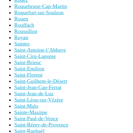
Rodez
Roquebrune-Cap-Martin
Roquefort-sur-Soulzon
Rouen
Rouffach
Roussillon
Royan
Saintes
Saint-Antoine-l’Abbaye
Saint-Cirq-Lapopie
Saint-Brieuc
Saint-Emilion
Saint-Florent
Saint-Guilhem-le-Désert
Saint-Jean-Cap-Ferrat
Saint-Jean-de-Luz
Saint-Léon-sur-Vézère
Saint-Malo
Sainte-Maxime
Saint-Paul-de-Vence
Saint-Rémy-de-Provence
Saint-Raphaël