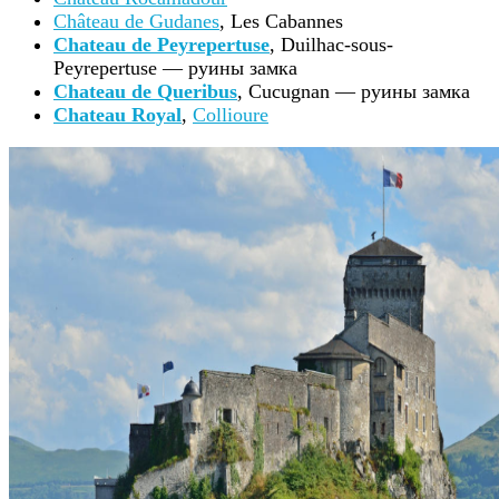
Château de Gudanes
, Les Cabannes
Chateau de Peyrepertuse
, Duilhac-sous-
Peyrepertuse — руины замка
Chateau de Queribus
, Cucugnan — руины замка
Chateau Royal
,
Collioure