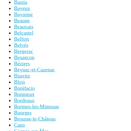
Bastia
Bayeux
Bayonne
Beaune
Beauvais
Belcastel
Belfort
Belvès
Bergerac
Besancon
Béziers
Beynac-et-Cazenac
Biarritz
Blois
Bonifacio
Bonnieux
Bordeaux
Bormes-les-Mimosas
Bourges
Brousse-le-Château
Caen