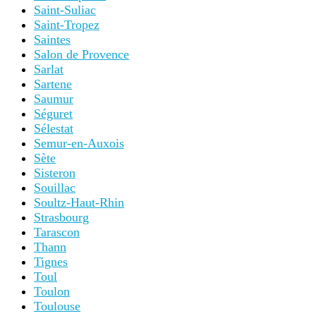
Saint-Suliac
Saint-Tropez
Saintes
Salon de Provence
Sarlat
Sartene
Saumur
Séguret
Sélestat
Semur-en-Auxois
Sète
Sisteron
Souillac
Soultz-Haut-Rhin
Strasbourg
Tarascon
Thann
Tignes
Toul
Toulon
Toulouse