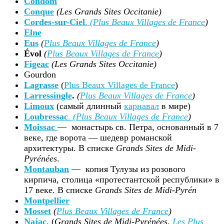
Condom
Conque
(Les Grands Sites Occitanie)
Cordes-sur-Ciel
.
(
Plus Beaux Villages de France
)
Elne
Eus
(
Plus Beaux Villages de France
)
Évol
(
Plus Beaux Villages de France
)
Figeac
(Les Grands Sites Occitanie)
Gourdon
Lagrasse
(
Plus Beaux Villages de France
)
Larressingle
.
(
Plus Beaux Villages de France
)
Limoux
(самый длинный
карнавал
в мире)
Loubressac
.
(
Plus Beaux Villages de France
)
Moissac
— монастырь св. Петра, основанный в 7
веке, где ворота — шедевр романской
архитектуры. В списке
Grands Sites de Midi-
Pyrénées
.
Montauban
— копия Тулузы из розового
кирпича, столица «протестантской республики» в
17 веке. В списке
Grands Sites de Midi-Pyrén
Montpellier
Mosset
(
Plus Beaux Villages de France
)
Najac
. (
Grands Sites de Midi-Pyrénées,
Les Plus