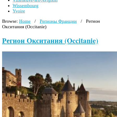
Villeneuve-lès-Avignon
Wissembourg
Yvoire
Browse:
Home
/
Регионы Франции
/
Регион
Окситания (Occitanie)
Регион Окситания (Occitanie)