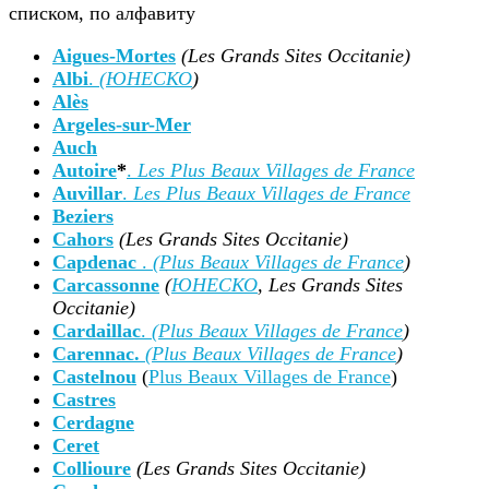
списком, по алфавиту
Aigues-Mortes
(Les Grands Sites Occitanie)
Albi
.
(
ЮНЕСКО
)
Alès
Argeles-sur-Mer
Auch
Autoire
*
.
Les Plus Beaux Villages de France
Auvillar
.
Les Plus Beaux Villages de France
Beziers
Cahors
(Les Grands Sites Occitanie)
Capdenac
.
(
Plus Beaux Villages de France
)
Carcassonne
(
ЮНЕСКО
, Les Grands Sites
Occitanie)
Cardaillac
.
(
Plus Beaux Villages de France
)
Carennac
.
(
Plus Beaux Villages de France
)
Castelnou
(
Plus Beaux Villages de France
)
Castres
Cerdagne
Ceret
Collioure
(Les Grands Sites Occitanie)