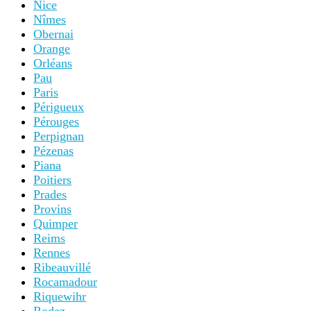
Nice
Nîmes
Obernai
Orange
Orléans
Pau
Paris
Périgueux
Pérouges
Perpignan
Pézenas
Piana
Poitiers
Prades
Provins
Quimper
Reims
Rennes
Ribeauvillé
Rocamadour
Riquewihr