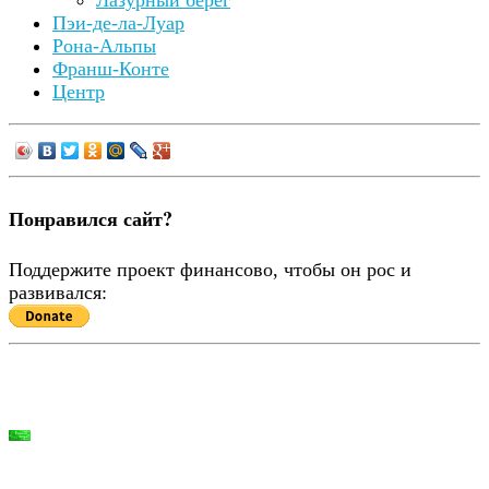
Пэи-де-ла-Луар
Рона-Альпы
Франш-Конте
Центр
Понравился сайт?
Поддержите проект финансово, чтобы он рос и
развивался: