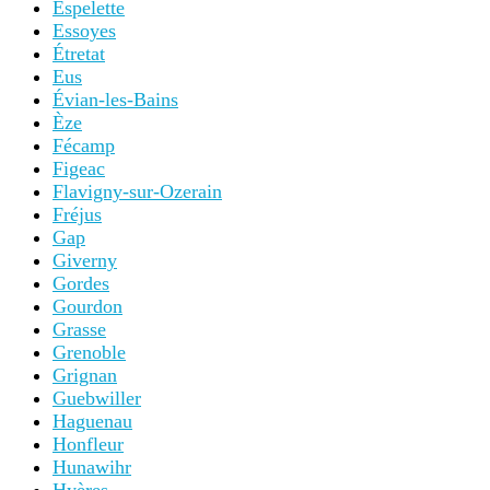
Espelette
Essoyes
Étretat
Eus
Évian-les-Bains
Èze
Fécamp
Figeac
Flavigny-sur-Ozerain
Fréjus
Gap
Giverny
Gordes
Gourdon
Grasse
Grenoble
Grignan
Guebwiller
Haguenau
Honfleur
Hunawihr