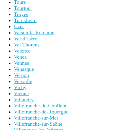
Tours
Tourtour
Troyes
Turckheim
Uzès
Vaison-la-Romaine
Val-d’Isère
Val Thorens
Valence
Vence
Vannes
Venasque
Vernon
Versaille
Vichy
Vienne
Villandry
Villefranche-de-Conflent
Villefranche-de-Rouergue
Villefranche-sur-Mer
Villefranche-sur-Saône