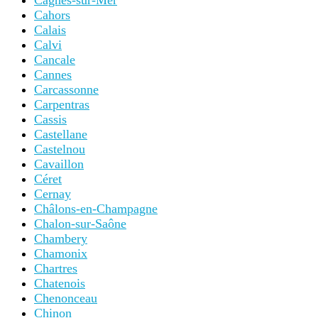
Cagnes-sur-Mer
Cahors
Calais
Calvi
Cancale
Cannes
Carcassonne
Carpentras
Cassis
Castellane
Castelnou
Cavaillon
Céret
Cernay
Châlons-en-Champagne
Chalon-sur-Saône
Chambery
Chamonix
Chartres
Chatenois
Chenonceau
Chinon