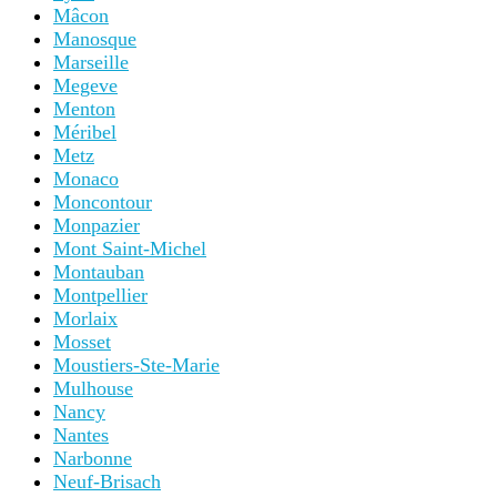
Mâcon
Manosque
Marseille
Megeve
Menton
Méribel
Metz
Monaco
Moncontour
Monpazier
Mont Saint-Michel
Montauban
Montpellier
Morlaix
Mosset
Moustiers-Ste-Marie
Mulhouse
Nancy
Nantes
Narbonne
Neuf-Brisach