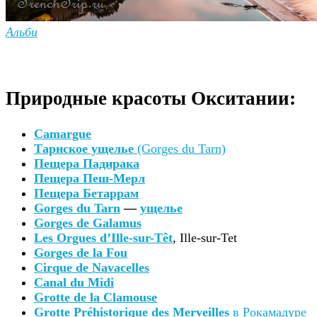
Альби
Природные красоты Окситании:
Camargue
Тарнское ущелье
(Gorges du Tarn)
Пещера Падирака
Пещера Пеш-Мерл
Пещера Бетаррам
Gorges du Tarn
—
ущелье
Gorges de Galamus
Les Orgues d’Ille-sur-Têt
, Ille-sur-Tet
Gorges de la Fou
Cirque de Navacelles
Canal du Midi
Grotte de la Clamouse
Grotte Préhistorique des Merveilles
в Рокамадуре