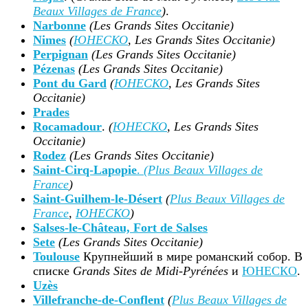
Beaux Villages de France
)
.
Narbonne
(Les Grands Sites Occitanie)
Nimes
(
ЮНЕСКО
, Les Grands Sites Occitanie
)
Perpignan
(Les Grands Sites Occitanie)
Pézenas
(Les Grands Sites Occitanie)
Pont du Gard
(
ЮНЕСКО
, Les Grands Sites
Occitanie)
Prades
Rocamadour
.
(
ЮНЕСКО
, Les Grands Sites
Occitanie)
Rodez
(Les Grands Sites Occitanie)
Saint-Cirq-Lapopie
.
(
Plus Beaux Villages de
France
)
Saint-Guilhem-le-Désert
(
Plus Beaux Villages de
France
,
ЮНЕСКО
)
Salses-le-Château, Fort de Salses
Sete
(Les Grands Sites Occitanie)
Toulouse
Крупнейший в мире романский собор. В
списке
Grands Sites de Midi-Pyrénées
и
ЮНЕСКО
.
Uzès
Villefranche-de-Conflent
(
Plus Beaux Villages de