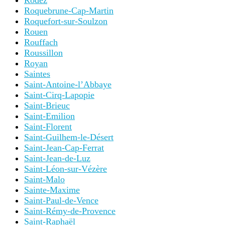
Rodez
Roquebrune-Cap-Martin
Roquefort-sur-Soulzon
Rouen
Rouffach
Roussillon
Royan
Saintes
Saint-Antoine-l’Abbaye
Saint-Cirq-Lapopie
Saint-Brieuc
Saint-Emilion
Saint-Florent
Saint-Guilhem-le-Désert
Saint-Jean-Cap-Ferrat
Saint-Jean-de-Luz
Saint-Léon-sur-Vézère
Saint-Malo
Sainte-Maxime
Saint-Paul-de-Vence
Saint-Rémy-de-Provence
Saint-Raphaël