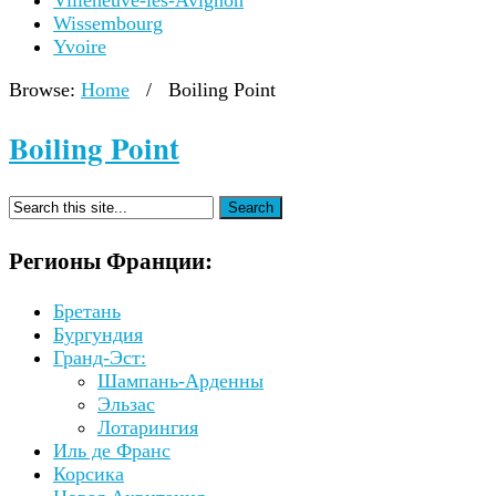
Villeneuve-lès-Avignon
Wissembourg
Yvoire
Browse:
Home
/
Boiling Point
Boiling Point
Регионы Франции:
Бретань
Бургундия
Гранд-Эст:
Шампань-Арденны
Эльзас
Лотарингия
Иль де Франс
Корсика