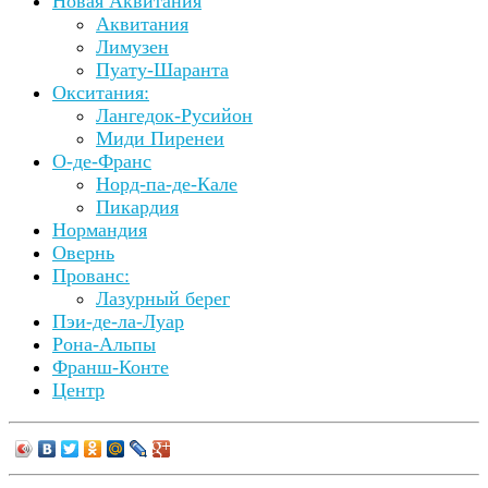
Новая Аквитания
Аквитания
Лимузен
Пуату-Шаранта
Окситания:
Лангедок-Русийон
Миди Пиренеи
О-де-Франс
Норд-па-де-Кале
Пикардия
Нормандия
Овернь
Прованс:
Лазурный берег
Пэи-де-ла-Луар
Рона-Альпы
Франш-Конте
Центр