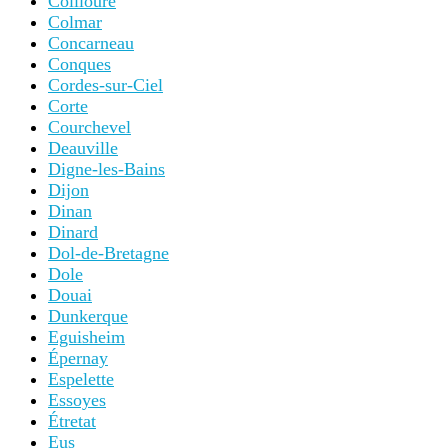
Collioure
Colmar
Concarneau
Conques
Cordes-sur-Ciel
Corte
Courchevel
Deauville
Digne-les-Bains
Dijon
Dinan
Dinard
Dol-de-Bretagne
Dole
Douai
Dunkerque
Eguisheim
Épernay
Espelette
Essoyes
Étretat
Eus