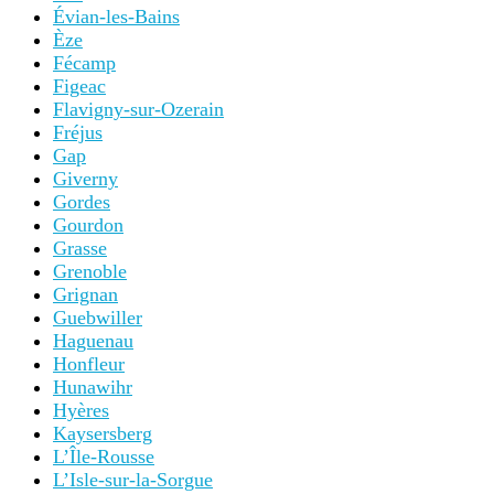
Évian-les-Bains
Èze
Fécamp
Figeac
Flavigny-sur-Ozerain
Fréjus
Gap
Giverny
Gordes
Gourdon
Grasse
Grenoble
Grignan
Guebwiller
Haguenau
Honfleur
Hunawihr
Hyères
Kaysersberg
L’Île-Rousse
L’Isle-sur-la-Sorgue