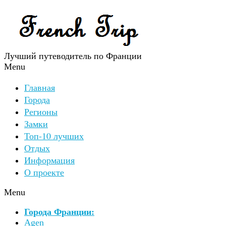
Лучший путеводитель по Франции
Menu
Главная
Города
Регионы
Замки
Топ-10 лучших
Отдых
Информация
О проекте
Menu
Города Франции:
Agen