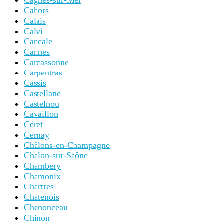
Cagnes-sur-Mer
Cahors
Calais
Calvi
Cancale
Cannes
Carcassonne
Carpentras
Cassis
Castellane
Castelnou
Cavaillon
Céret
Cernay
Châlons-en-Champagne
Chalon-sur-Saône
Chambery
Chamonix
Chartres
Chatenois
Chenonceau
Chinon