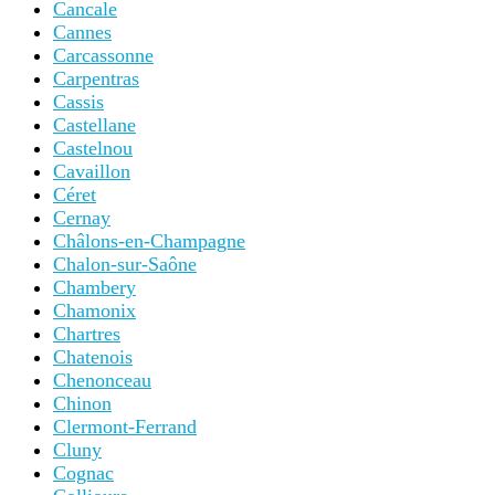
Cancale
Cannes
Carcassonne
Carpentras
Cassis
Castellane
Castelnou
Cavaillon
Céret
Cernay
Châlons-en-Champagne
Chalon-sur-Saône
Chambery
Chamonix
Chartres
Chatenois
Chenonceau
Chinon
Clermont-Ferrand
Cluny
Cognac