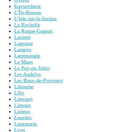
Hyères
Kaysersberg
L’Île-Rousse
L’Isle-sur-la-Sorgue
La Rochelle
La Roque-Gageac
Lacoste
Lagrasse
Langres
Larressingle
Le Mans
Le Puy-en-Velay
Les Andelys
Les Baux-de-Provence
Libourne
Lille
Limoges
Limoux
Lisieux
Lourdes
Lourmarin
Lyon