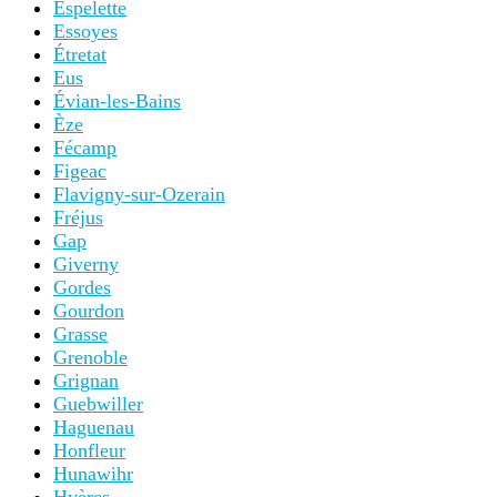
Espelette
Essoyes
Étretat
Eus
Évian-les-Bains
Èze
Fécamp
Figeac
Flavigny-sur-Ozerain
Fréjus
Gap
Giverny
Gordes
Gourdon
Grasse
Grenoble
Grignan
Guebwiller
Haguenau
Honfleur
Hunawihr