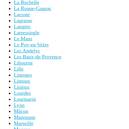
La Rochelle
La Roque-Gageac
Lacoste
Lagrasse
Langres
Larressingle
Le Mans
Le Puy-en-Velay
Les Andelys
Les Baux-de-Provence
Libourne
Lille
Limoges
Limoux
Lisieux
Lourdes
Lourmarin
Lyon
Mâcon
Manosque
Marseille