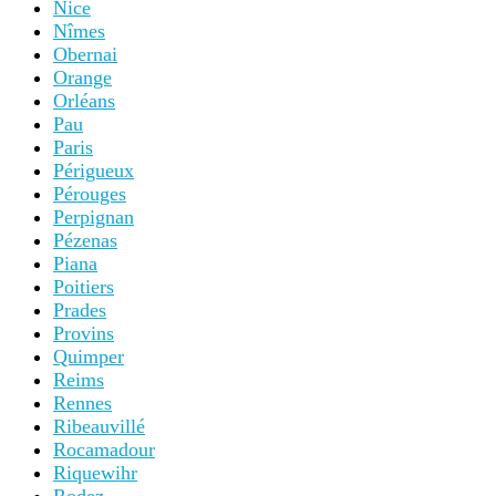
Nice
Nîmes
Obernai
Orange
Orléans
Pau
Paris
Périgueux
Pérouges
Perpignan
Pézenas
Piana
Poitiers
Prades
Provins
Quimper
Reims
Rennes
Ribeauvillé
Rocamadour
Riquewihr