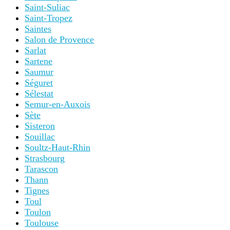
Saint-Suliac
Saint-Tropez
Saintes
Salon de Provence
Sarlat
Sartene
Saumur
Séguret
Sélestat
Semur-en-Auxois
Sète
Sisteron
Souillac
Soultz-Haut-Rhin
Strasbourg
Tarascon
Thann
Tignes
Toul
Toulon
Toulouse