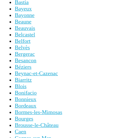
Bastia
Bayeux
Bayonne
Beaune
Beauvais
Belcastel
Belfort
Belvès
Bergerac
Besancon
Béziers
Beynac-et-Cazenac
Biarritz
Blois
Bonifacio
Bonnieux
Bordeaux
Bormes-les-Mimosas
Bourges
Brousse-le-Château
Caen