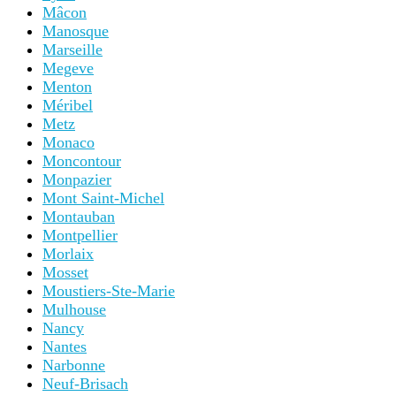
Mâcon
Manosque
Marseille
Megeve
Menton
Méribel
Metz
Monaco
Moncontour
Monpazier
Mont Saint-Michel
Montauban
Montpellier
Morlaix
Mosset
Moustiers-Ste-Marie
Mulhouse
Nancy
Nantes
Narbonne
Neuf-Brisach