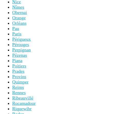
Nice
Nîmes
Obernai
Orange
Orléans
Pau
Paris
Périgueux
Pérouges
Perpignan
Pézenas
Piana
Poitiers
Prades
Provins
Quimper
Reims
Rennes
Ribeauvillé
Rocamadour
Riquewihr