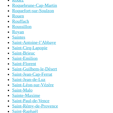
Rodez
Roquebrune-Cap-Martin
Roquefort-sur-Soulzon
Rouen
Rouffach
Roussillon
Royan
Saintes
Saint-Antoine-l’Abbaye
Saint-Cirq-Lapopie
Saint-Brieuc
Saint-Emilion
Saint-Florent
Saint-Guilhem-le-Désert
Saint-Jean-Cap-Ferrat
Saint-Jean-de-Luz
Saint-Léon-sur-Vézère
Saint-Malo
Sainte-Maxime
Saint-Paul-de-Vence
Saint-Rémy-de-Provence
Saint-Raphaël