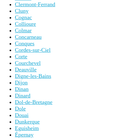
Clermont-Ferrand
Cluny
Cognac
Collioure
Colmar
Concarneau
Conques
Cordes-sur-Ciel
Corte
Courchevel
Deauville
Digne-les-Bains
Dijon
Dinan
Dinard
Dol-de-Bretagne
Dole
Douai
Dunkerque
Eguisheim
Épernay