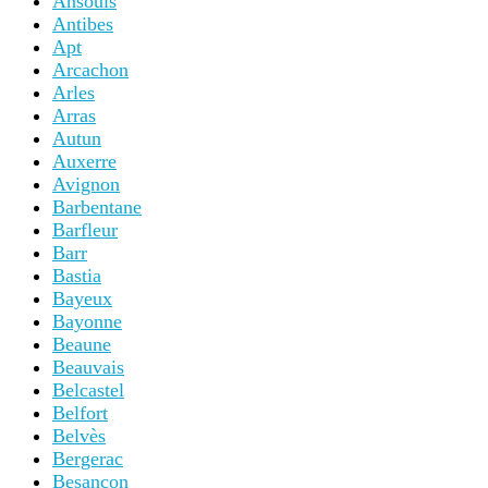
Calvi
Cancale
Cannes
Carcassonne
Carpentras
Cassis
Castellane
Castelnou
Cavaillon
Céret
Cernay
Châlons-en-Champagne
Chalon-sur-Saône
Chambery
Chamonix
Chartres
Chatenois
Chenonceau
Chinon
Clermont-Ferrand
Cluny