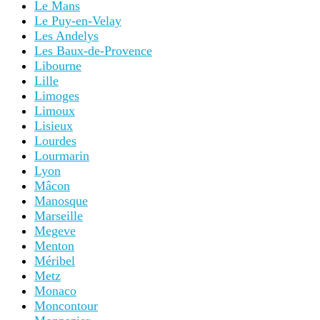
Orange
Orléans
Pau
Paris
Périgueux
Pérouges
Perpignan
Pézenas
Piana
Poitiers
Prades
Provins
Quimper
Reims
Rennes
Ribeauvillé
Rocamadour
Riquewihr
Rodez
Roquebrune-Cap-Martin
Roquefort-sur-Soulzon