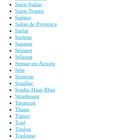
Saint-Suliac
Saint-Tropez
Saintes
Salon de Provence
Sarlat
Sartene
Saumur
Séguret
Sélestat
Semur-en-Auxois
Sète
Sisteron
Souillac
Soultz-Haut-Rhin
Strasbourg
Tarascon
Thann
Tignes
Toul
Toulon
Toulouse