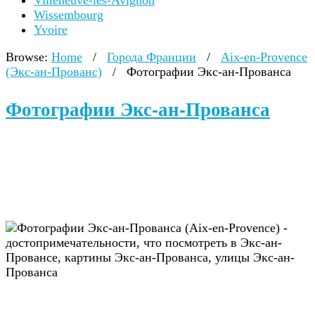
Villeneuve-lès-Avignon
Wissembourg
Yvoire
Browse:
Home
/
Города Франции
/
Aix-en-Provence
(Экс-ан-Прованс)
/
Фотографии Экс-ан-Прованса
Фотографии Экс-ан-Прованса