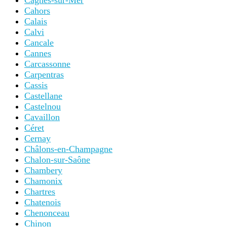
Cagnes-sur-Mer
Cahors
Calais
Calvi
Cancale
Cannes
Carcassonne
Carpentras
Cassis
Castellane
Castelnou
Cavaillon
Céret
Cernay
Châlons-en-Champagne
Chalon-sur-Saône
Chambery
Chamonix
Chartres
Chatenois
Chenonceau
Chinon