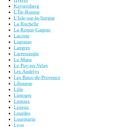
Hyères
Kaysersberg
L’Île-Rousse
L’Isle-sur-la-Sorgue
La Rochelle
La Roque-Gageac
Lacoste
Lagrasse
Langres
Larressingle
Le Mans
Le Puy-en-Velay
Les Andelys
Les Baux-de-Provence
Libourne
Lille
Limoges
Limoux
Lisieux
Lourdes
Lourmarin
Lyon