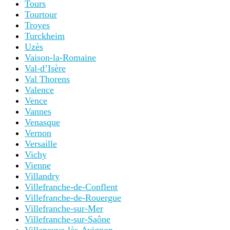
Tours
Tourtour
Troyes
Turckheim
Uzès
Vaison-la-Romaine
Val-d’Isère
Val Thorens
Valence
Vence
Vannes
Venasque
Vernon
Versaille
Vichy
Vienne
Villandry
Villefranche-de-Conflent
Villefranche-de-Rouergue
Villefranche-sur-Mer
Villefranche-sur-Saône