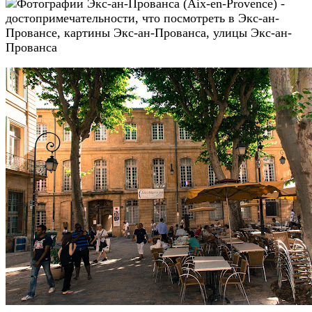
You must be
logged in
to post a comment.
Регионы Франции:
Бретань
Бургундия
Гранд-Эст:
Шампань-Арденны
Эльзас
Лотарингия
Иль де Франс
Корсика
Новая Аквитания
Аквитания
Лимузен
Пуату-Шаранта
Окситания:
Лангедок-Русийон
Миди Пиренеи