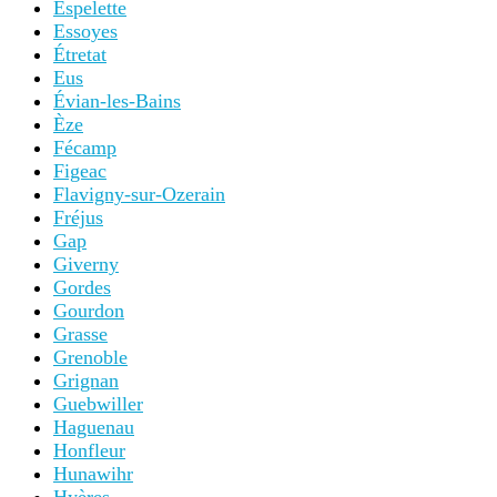
Espelette
Essoyes
Étretat
Eus
Évian-les-Bains
Èze
Fécamp
Figeac
Flavigny-sur-Ozerain
Fréjus
Gap
Giverny
Gordes
Gourdon
Grasse
Grenoble
Grignan
Guebwiller
Haguenau
Honfleur
Hunawihr