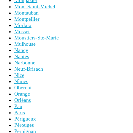
Rouen
Rouffach
Roussillon
Royan
Saintes
Saint-Antoine-l’Abbaye
Saint-Cirq-Lapopie
Saint-Brieuc
Saint-Emilion
Saint-Florent
Saint-Guilhem-le-Désert
Saint-Jean-Cap-Ferrat
Saint-Jean-de-Luz
Saint-Léon-sur-Vézère
Saint-Malo
Sainte-Maxime
Saint-Paul-de-Vence
Saint-Rémy-de-Provence
Saint-Raphaël
Saint-Suliac
Saint-Tropez