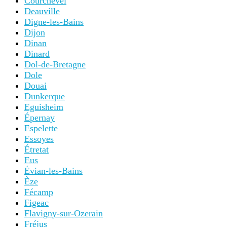
L’Isle-sur-la-Sorgue
La Rochelle
La Roque-Gageac
Lacoste
Lagrasse
Langres
Larressingle
Le Mans
Le Puy-en-Velay
Les Andelys
Les Baux-de-Provence
Libourne
Lille
Limoges
Limoux
Lisieux
Lourdes
Lourmarin
Lyon
Mâcon
Manosque