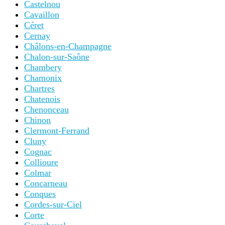
Eus
Évian-les-Bains
Èze
Fécamp
Figeac
Flavigny-sur-Ozerain
Fréjus
Gap
Giverny
Gordes
Gourdon
Grasse
Grenoble
Grignan
Guebwiller
Haguenau
Honfleur
Hunawihr
Hyères
Kaysersberg
L’Île-Rousse