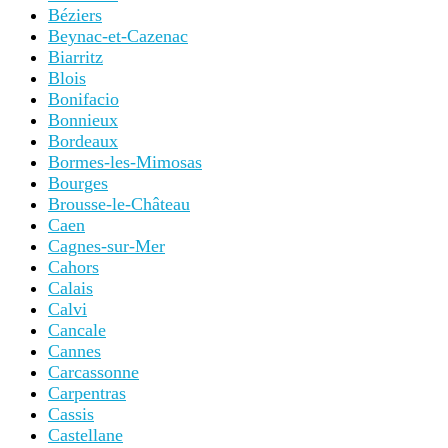
Cognac
Collioure
Colmar
Concarneau
Conques
Cordes-sur-Ciel
Corte
Courchevel
Deauville
Digne-les-Bains
Dijon
Dinan
Dinard
Dol-de-Bretagne
Dole
Douai
Dunkerque
Eguisheim
Épernay
Espelette
Essoyes
Étretat