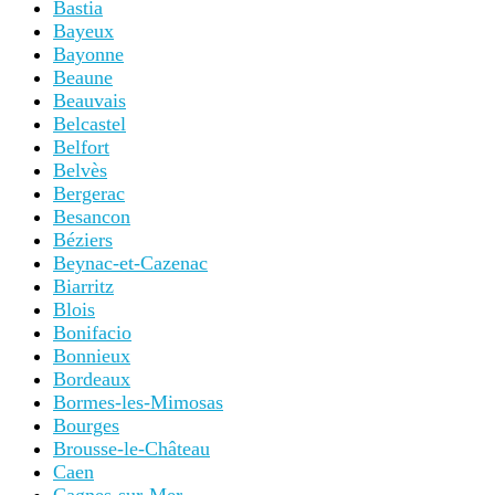
Bastia
Bayeux
Bayonne
Beaune
Beauvais
Belcastel
Belfort
Belvès
Bergerac
Besancon
Béziers
Beynac-et-Cazenac
Biarritz
Blois
Bonifacio
Bonnieux
Bordeaux
Bormes-les-Mimosas
Bourges
Brousse-le-Château
Caen