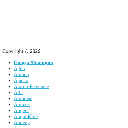
Beaune
Beauvais
Belcastel
Belfort
Belvès
Bergerac
Besancon
Béziers
Beynac-et-Cazenac
Biarritz
Blois
Bonifacio
Bonnieux
Bordeaux
Bormes-les-Mimosas
Bourges
Brousse-le-Château
Caen
Cagnes-sur-Mer
Cahors
Calais