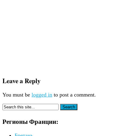
О-де-Франс
Норд-па-де-Кале
Пикардия
Нормандия
Овернь
Прованс:
Лазурный берег
Пэи-де-ла-Луар
Рона-Альпы
Франш-Конте
Центр
Понравился сайт?
Поддержите проект финансово, чтобы он рос и
развивался: