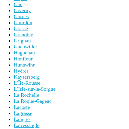
Marseille
Megeve
Menton
Méribel
Metz
Monaco
Moncontour
Monpazier
Mont Saint-Michel
Montauban
Montpellier
Morlaix
Mosset
Moustiers-Ste-Marie
Mulhouse
Nancy
Nantes
Narbonne
Neuf-Brisach
Nice
Nîmes
Obernai