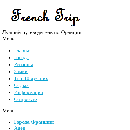
Лучший путеводитель по Франции
Menu
Главная
Города
Регионы
Замки
Топ-10 лучших
Отдых
Информация
О проекте
Menu
Города Франции:
Agen