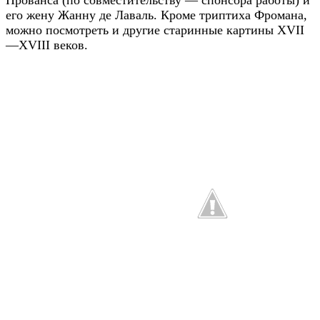
Прованса (по совместительству — спонсора работы) и
его жену Жанну де Лаваль. Кроме триптиха Фромана,
можно посмотреть и другие старинные картины XVII
—XVIII веков.