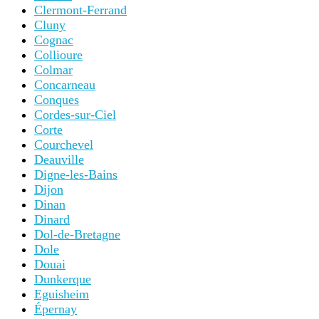
Clermont-Ferrand
Cluny
Cognac
Collioure
Colmar
Concarneau
Conques
Cordes-sur-Ciel
Corte
Courchevel
Deauville
Digne-les-Bains
Dijon
Dinan
Dinard
Dol-de-Bretagne
Dole
Douai
Dunkerque
Eguisheim
Épernay