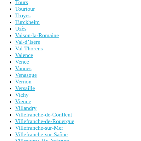
Tours
Tourtour
Troyes
Turckheim
Uzès
Vaison-la-Romaine
Val-d’Isère
Val Thorens
Valence
Vence
Vannes
Venasque
Vernon
Versaille
Vichy
Vienne
Villandry
Villefranche-de-Conflent
Villefranche-de-Rouergue
Villefranche-sur-Mer
Villefranche-sur-Saône