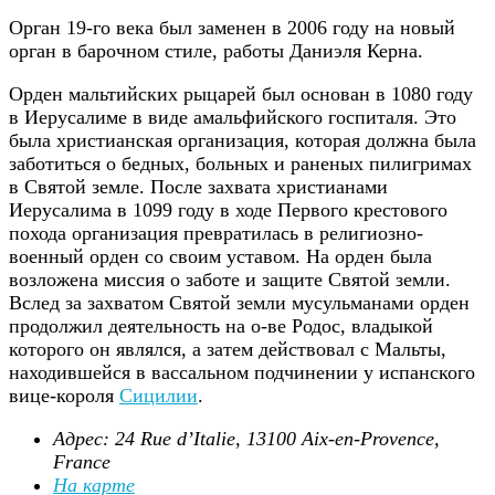
Орган 19-го века был заменен в 2006 году на новый
орган в барочном стиле, работы Даниэля Керна.
Орден мальтийских рыцарей был основан в 1080 году
в Иерусалиме в виде амальфийского госпиталя. Это
была христианская организация, которая должна была
заботиться о бедных, больных и раненых пилигримах
в Святой земле. После захвата христианами
Иерусалима в 1099 году в ходе Первого крестового
похода организация превратилась в религиозно-
военный орден со своим уставом. На орден была
возложена миссия о заботе и защите Святой земли.
Вслед за захватом Святой земли мусульманами орден
продолжил деятельность на о-ве Родос, владыкой
которого он являлся, а затем действовал с Мальты,
находившейся в вассальном подчинении у испанского
вице-короля
Сицилии
.
Адрес: 24 Rue d’Italie, 13100 Aix-en-Provence,
France ‎
На карте