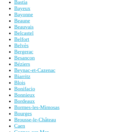
Bastia
Bayeux
Bayonne
Beaune
Beauvais
Belcastel
Belfort
Belvès
Bergerac
Besancon
Béziers
Beynac-et-Cazenac
Biarritz
Blois
Bonifacio
Bonnieux
Bordeaux
Bormes-les-Mimosas
Bourges
Brousse-le-Château
Caen