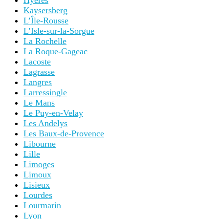
Hyères
Kaysersberg
L’Île-Rousse
L’Isle-sur-la-Sorgue
La Rochelle
La Roque-Gageac
Lacoste
Lagrasse
Langres
Larressingle
Le Mans
Le Puy-en-Velay
Les Andelys
Les Baux-de-Provence
Libourne
Lille
Limoges
Limoux
Lisieux
Lourdes
Lourmarin
Lyon