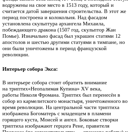
водружены на свое место в 1513 году, который и
считается датой завершения строительства. В этот же
период построена и колокольня. Над фасадом
установлена скульптура архангела Михаила,
побеждающего дракона (1507 год, скульптор Жан
Помье). Изначально фасад был украшен статями 12
апостолов и шестью другими статуями в тимпане, но
они были уничтожены в период французской
революции.
Интерьер собора Экса:
В интерьере собора стоит обратить внимание
на триптих«Неопалимая Купина» XV века,
работы Николя Фромана. Триптих был перенесён в
собор из кармелитского монастыря, уничтоженного во
время революции. На центральной части триптиха
изображена Богоматерь с младенцем в пламени
горящего куста, Моисей и ангел. Боковые створки
триптиха изображают герцога Рене, правителя