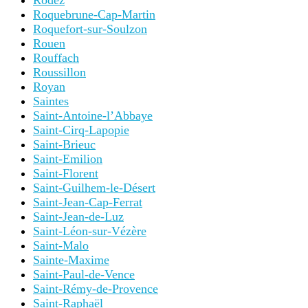
Rodez
Roquebrune-Cap-Martin
Roquefort-sur-Soulzon
Rouen
Rouffach
Roussillon
Royan
Saintes
Saint-Antoine-l’Abbaye
Saint-Cirq-Lapopie
Saint-Brieuc
Saint-Emilion
Saint-Florent
Saint-Guilhem-le-Désert
Saint-Jean-Cap-Ferrat
Saint-Jean-de-Luz
Saint-Léon-sur-Vézère
Saint-Malo
Sainte-Maxime
Saint-Paul-de-Vence
Saint-Rémy-de-Provence
Saint-Raphaël