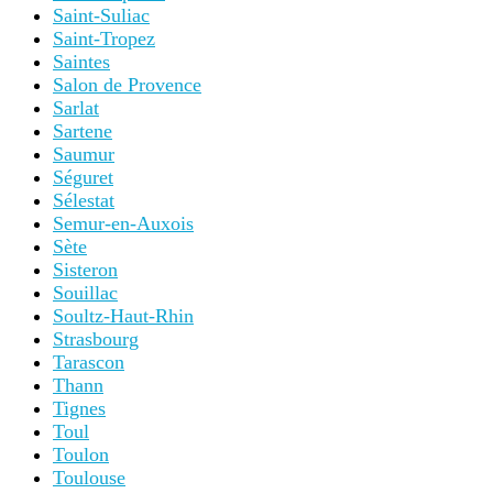
Saint-Suliac
Saint-Tropez
Saintes
Salon de Provence
Sarlat
Sartene
Saumur
Séguret
Sélestat
Semur-en-Auxois
Sète
Sisteron
Souillac
Soultz-Haut-Rhin
Strasbourg
Tarascon
Thann
Tignes
Toul
Toulon
Toulouse