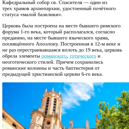
Кафедральный собор св. Спасителя — один из
трех храмов архиепархии, удостоенный почётного
статуса «малой базилики».
Церковь была построена на месте бывшего римского
форума 1-го века, который располагался, согласно
преданию, на месте бывшего языческого храма,
посвящённого Аполлону. Построенная в 12-м веке и
не раз перестраивавшаяся вплоть до 19 века, церковь
обрела элементы
романского
,
готического
и
неоготического стилей. Причем сохранились
романские колонны и часть баптистерия от
предыдущей христианской церкви 6-го века.