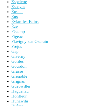
Espelette
Essoyes
Étretat
Eus
Évian-les-Bains
Èze
Fécamp
Figeac
Flavigny-sur-Ozerain
Fréjus
Gap
Giverny
Gordes
Gourdon
Grasse
Grenoble
Grignan
Guebwiller
Haguenau
Honfleur
Hunawihr