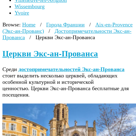
Villeneuve-lès-Avignon
Wissembourg
Yvoire
Browse:
Home
/
Города Франции
/
Aix-en-Provence
(Экс-ан-Прованс)
/
Достопримечательности Экс-ан-
Прованса
/
Церкви Экс-ан-Прованса
Церкви Экс-ан-Прованса
Среди
достопримечательностей Экс-ан-Прованса
стоит выделить несколько церквей, обладающих
особенной культурной и исторической
ценностью. Церкви Экс-ан-Прованса бесплатные для
посещения.