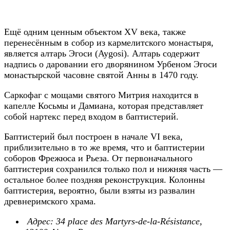
Ещё одним ценным объектом XV века, также
перенесённым в собор из кармелитского монастыря,
является алтарь Эгоси (Aygosi). Алтарь содержит
надпись о даровании его дворянином Урбеном Эгоси
монастырской часовне святой Анны в 1470 году.
Саркофаг с мощами святого Митрия находится в
капелле Косьмы и Дамиана, которая представляет
собой нартекс перед входом в баптистерий.
Баптистерий был построен в начале VI века,
приблизительно в то же время, что и баптистерии
соборов Фрежюса и Рьеза. От первоначального
баптистерия сохранился только пол и нижняя часть —
остальное более поздняя реконструкция. Колонны
баптистерия, вероятно, были взяты из развалин
древнеримского храма.
Адрес: 34 place des Martyrs-de-la-Résistance,