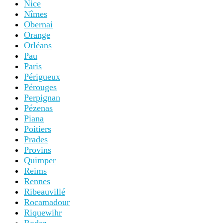
Nice
Nîmes
Obernai
Orange
Orléans
Pau
Paris
Périgueux
Pérouges
Perpignan
Pézenas
Piana
Poitiers
Prades
Provins
Quimper
Reims
Rennes
Ribeauvillé
Rocamadour
Riquewihr