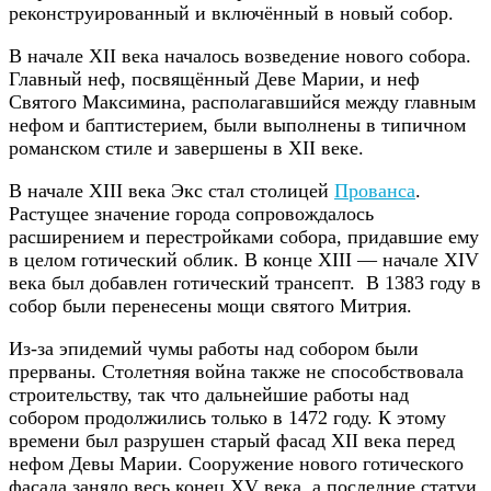
реконструированный и включённый в новый собор.
В начале XII века началось возведение нового собора.
Главный неф, посвящённый Деве Марии, и неф
Святого Максимина, располагавшийся между главным
нефом и баптистерием, были выполнены в типичном
романском стиле и завершены в XII веке.
В начале XIII века Экс стал столицей
Прованса
.
Растущее значение города сопровождалось
расширением и перестройками собора, придавшие ему
в целом готический облик. В конце XIII — начале XIV
века был добавлен готический трансепт. В 1383 году в
собор были перенесены мощи святого Митрия.
Из-за эпидемий чумы работы над собором были
прерваны. Столетняя война также не способствовала
строительству, так что дальнейшие работы над
собором продолжились только в 1472 году. К этому
времени был разрушен старый фасад XII века перед
нефом Девы Марии. Сооружение нового готического
фасада заняло весь конец XV века, а последние статуи