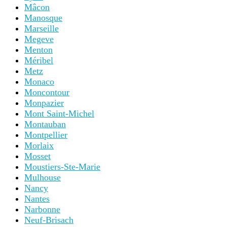
Mâcon
Manosque
Marseille
Megeve
Menton
Méribel
Metz
Monaco
Moncontour
Monpazier
Mont Saint-Michel
Montauban
Montpellier
Morlaix
Mosset
Moustiers-Ste-Marie
Mulhouse
Nancy
Nantes
Narbonne
Neuf-Brisach