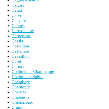
Cagnes-sur-Mer
Cahors
Calais
Calvi
Cancale
Cannes
Carcassonne
Carpentras
Cassis
Castellane
Castelnou
Cavaillon
Céret
Cernay
Châlons-en-Champagne
Chalon-sur-Saône
Chambery
Chamonix
Chartres
Chatenois
Chenonceau
Chinon