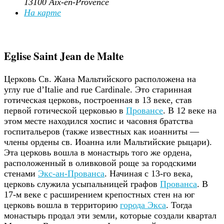
13100 Aix-en-Provence
На карте
Eglise Saint Jean de Malte
Церковь Св. Жана Мальтийского расположена на
углу rue d’Italie and rue Cardinale. Это старинная
готическая церковь, построенная в 13 веке, став
первой готической церковью в
Провансе
. В 12 веке на
этом месте находился хоспис и часовня братства
госпитальеров (также известных как иоанниты —
члены ордены св. Иоанна или Мальтийские рыцари).
Эта церковь вошла в монастырь того же ордена,
расположенный в оливковой роще за городскими
стенами
Экс-ан-Прованса
. Начиная с 13-го века,
церковь служила усыпальницей графов
Прованса
. В
17-м веке с расширением крепостных стен на юг
церковь вошла в территорию
города Экса
. Тогда
монастырь продал эти земли, которые создали квартал