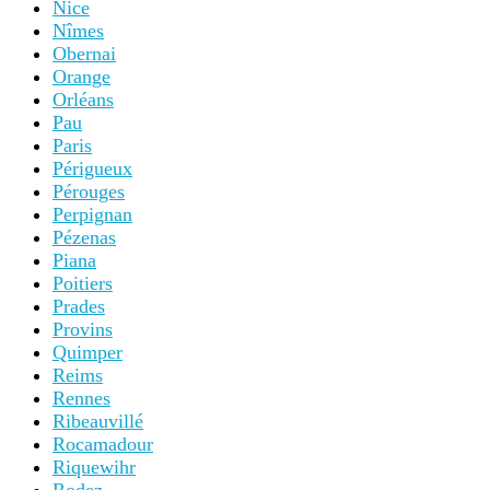
Nice
Nîmes
Obernai
Orange
Orléans
Pau
Paris
Périgueux
Pérouges
Perpignan
Pézenas
Piana
Poitiers
Prades
Provins
Quimper
Reims
Rennes
Ribeauvillé
Rocamadour
Riquewihr