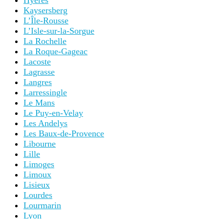
Hyères
Kaysersberg
L’Île-Rousse
L’Isle-sur-la-Sorgue
La Rochelle
La Roque-Gageac
Lacoste
Lagrasse
Langres
Larressingle
Le Mans
Le Puy-en-Velay
Les Andelys
Les Baux-de-Provence
Libourne
Lille
Limoges
Limoux
Lisieux
Lourdes
Lourmarin
Lyon