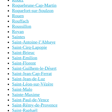
Rodez
Roquebrune-Cap-Martin
Roquefort-sur-Soulzon
Rouen
Rouffach
Roussillon
Royan
Saintes
Saint-Antoine-l’Abbaye
Saint-Cirq-Lapopie
Saint-Brieuc
Saint-Emilion
Saint-Florent
Saint-Guilhem-le-Désert
Saint-Jean-Cap-Ferrat
Saint-Jean-de-Luz
Saint-Léon-sur-Vézère
Saint-Malo
Sainte-Maxime
Saint-Paul-de-Vence
Saint-Rémy-de-Provence
Saint-Raphaël