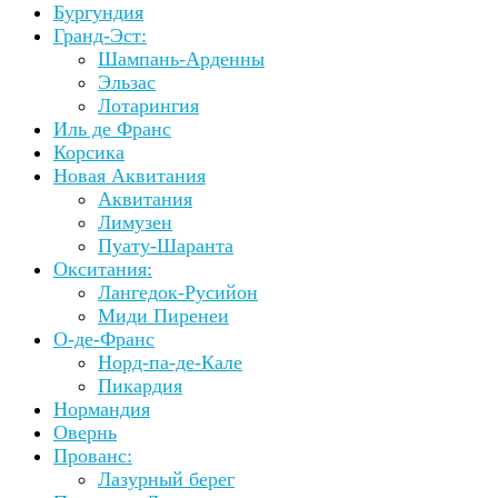
Бургундия
Гранд-Эст:
Шампань-Арденны
Эльзас
Лотарингия
Иль де Франс
Корсика
Новая Аквитания
Аквитания
Лимузен
Пуату-Шаранта
Окситания:
Лангедок-Русийон
Миди Пиренеи
О-де-Франс
Норд-па-де-Кале
Пикардия
Нормандия
Овернь
Прованс:
Лазурный берег