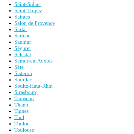
Saint-Suliac
Saint-Tropez
Saintes
Salon de Provence
Sarlat
Sartene
Saumur
Séguret
Sélestat
Semur-en-Auxois
Sète
Sisteron
Souillac
Soultz-Haut-Rhin
Strasbourg
Tarascon
Thann
Tignes
Toul
Toulon
Toulouse