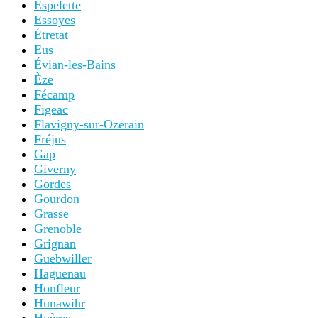
Espelette
Essoyes
Étretat
Eus
Évian-les-Bains
Èze
Fécamp
Figeac
Flavigny-sur-Ozerain
Fréjus
Gap
Giverny
Gordes
Gourdon
Grasse
Grenoble
Grignan
Guebwiller
Haguenau
Honfleur
Hunawihr