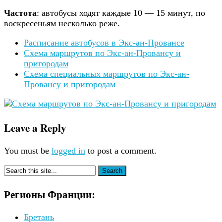
Частота
: автобусы ходят каждые 10 — 15 минут, по
воскресеньям несколько реже.
Расписание автобусов в Экс-ан-Провансе
Схема маршрутов по Экс-ан-Провансу и
пригородам
Схема специальных маршрутов по Экс-ан-
Провансу и пригородам
Leave a Reply
You must be
logged in
to post a comment.
Регионы Франции:
Бретань