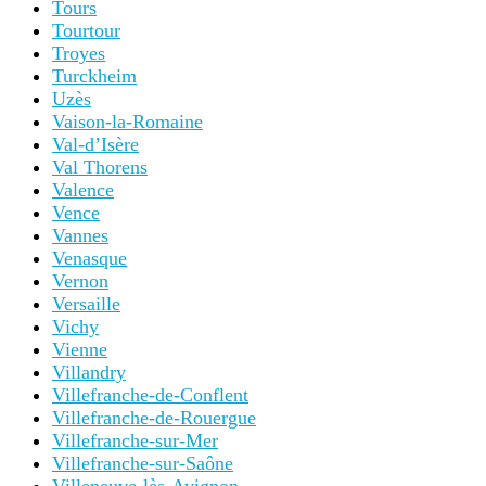
Tours
Tourtour
Troyes
Turckheim
Uzès
Vaison-la-Romaine
Val-d’Isère
Val Thorens
Valence
Vence
Vannes
Venasque
Vernon
Versaille
Vichy
Vienne
Villandry
Villefranche-de-Conflent
Villefranche-de-Rouergue
Villefranche-sur-Mer
Villefranche-sur-Saône