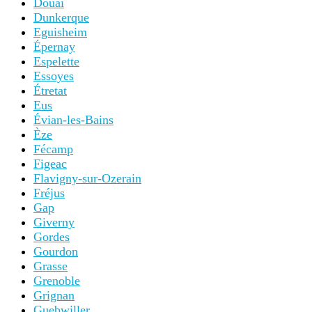
Douai
Dunkerque
Eguisheim
Épernay
Espelette
Essoyes
Étretat
Eus
Évian-les-Bains
Èze
Fécamp
Figeac
Flavigny-sur-Ozerain
Fréjus
Gap
Giverny
Gordes
Gourdon
Grasse
Grenoble
Grignan
Guebwiller