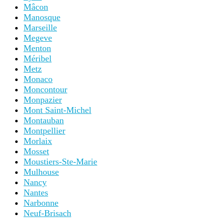
Mâcon
Manosque
Marseille
Megeve
Menton
Méribel
Metz
Monaco
Moncontour
Monpazier
Mont Saint-Michel
Montauban
Montpellier
Morlaix
Mosset
Moustiers-Ste-Marie
Mulhouse
Nancy
Nantes
Narbonne
Neuf-Brisach