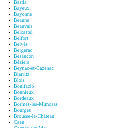
Bastia
Bayeux
Bayonne
Beaune
Beauvais
Belcastel
Belfort
Belvès
Bergerac
Besancon
Béziers
Beynac-et-Cazenac
Biarritz
Blois
Bonifacio
Bonnieux
Bordeaux
Bormes-les-Mimosas
Bourges
Brousse-le-Château
Caen