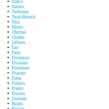
Nancy
Nantes
Narbonne
Neuf-Brisach
Nice
Nîmes
Obernai
Orange
Orléans
Pau
Paris
Périgueux
Pérouges
Perpignan
Pézenas
Piana
Poitiers
Prades
Provins
Quimper
Reims
Rennes