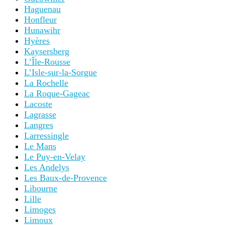
Haguenau
Honfleur
Hunawihr
Hyères
Kaysersberg
L’Île-Rousse
L’Isle-sur-la-Sorgue
La Rochelle
La Roque-Gageac
Lacoste
Lagrasse
Langres
Larressingle
Le Mans
Le Puy-en-Velay
Les Andelys
Les Baux-de-Provence
Libourne
Lille
Limoges
Limoux