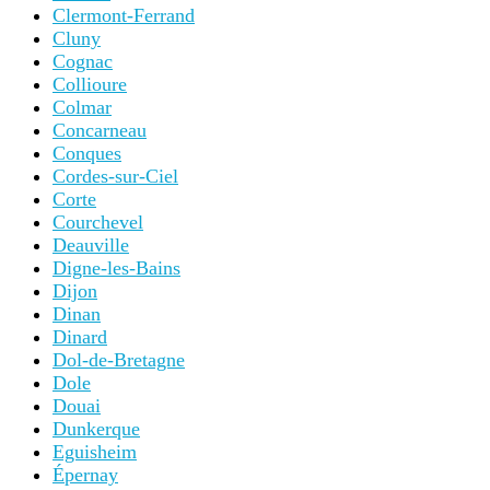
Clermont-Ferrand
Cluny
Cognac
Collioure
Colmar
Concarneau
Conques
Cordes-sur-Ciel
Corte
Courchevel
Deauville
Digne-les-Bains
Dijon
Dinan
Dinard
Dol-de-Bretagne
Dole
Douai
Dunkerque
Eguisheim
Épernay