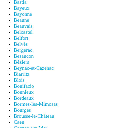
Bastia
Bayeux
Bayonne
Beaune
Beauvais
Belcastel
Belfort
Belvès
Bergerac
Besancon
Béziers
Beynac-et-Cazenac
Biarritz
Blois
Bonifacio
Bonnieux
Bordeaux
Bormes-les-Mimosas
Bourges
Brousse-le-Château
Caen