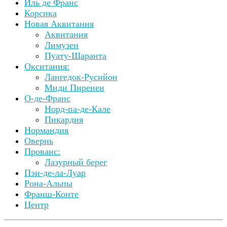
Иль де Франс
Корсика
Новая Аквитания
Аквитания
Лимузен
Пуату-Шаранта
Окситания:
Лангедок-Русийон
Миди Пиренеи
О-де-Франс
Норд-па-де-Кале
Пикардия
Нормандия
Овернь
Прованс:
Лазурный берег
Пэи-де-ла-Луар
Рона-Альпы
Франш-Конте
Центр