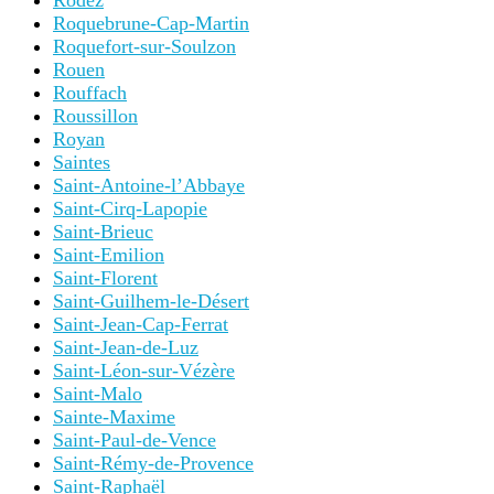
Rodez
Roquebrune-Cap-Martin
Roquefort-sur-Soulzon
Rouen
Rouffach
Roussillon
Royan
Saintes
Saint-Antoine-l’Abbaye
Saint-Cirq-Lapopie
Saint-Brieuc
Saint-Emilion
Saint-Florent
Saint-Guilhem-le-Désert
Saint-Jean-Cap-Ferrat
Saint-Jean-de-Luz
Saint-Léon-sur-Vézère
Saint-Malo
Sainte-Maxime
Saint-Paul-de-Vence
Saint-Rémy-de-Provence
Saint-Raphaël