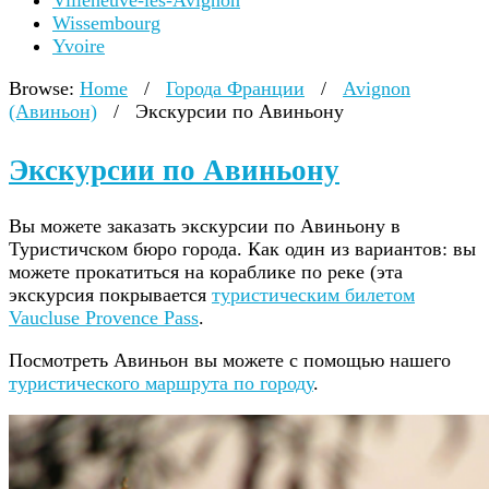
Villeneuve-lès-Avignon
Wissembourg
Yvoire
Browse:
Home
/
Города Франции
/
Avignon
(Авиньон)
/
Экскурсии по Авиньону
Экскурсии по Авиньону
Вы можете заказать экскурсии по Авиньону в
Туристичском бюро города. Как один из вариантов: вы
можете прокатиться на кораблике по реке (эта
экскурсия покрывается
туристическим билетом
Vaucluse Provence Pass
.
Посмотреть Авиньон вы можете с помощью нашего
туристического маршрута по городу
.