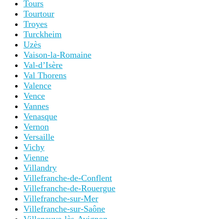
Tours
Tourtour
Troyes
Turckheim
Uzès
Vaison-la-Romaine
Val-d’Isère
Val Thorens
Valence
Vence
Vannes
Venasque
Vernon
Versaille
Vichy
Vienne
Villandry
Villefranche-de-Conflent
Villefranche-de-Rouergue
Villefranche-sur-Mer
Villefranche-sur-Saône