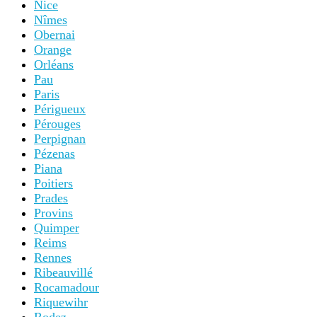
Nice
Nîmes
Obernai
Orange
Orléans
Pau
Paris
Périgueux
Pérouges
Perpignan
Pézenas
Piana
Poitiers
Prades
Provins
Quimper
Reims
Rennes
Ribeauvillé
Rocamadour
Riquewihr