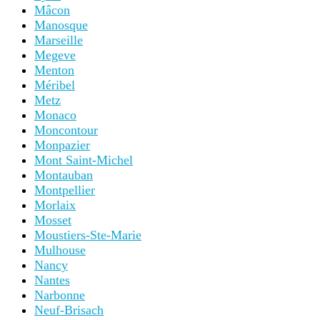
Mâcon
Manosque
Marseille
Megeve
Menton
Méribel
Metz
Monaco
Moncontour
Monpazier
Mont Saint-Michel
Montauban
Montpellier
Morlaix
Mosset
Moustiers-Ste-Marie
Mulhouse
Nancy
Nantes
Narbonne
Neuf-Brisach