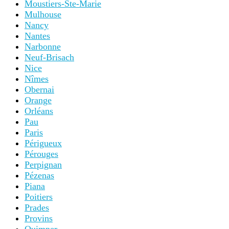
Moustiers-Ste-Marie
Mulhouse
Nancy
Nantes
Narbonne
Neuf-Brisach
Nice
Nîmes
Obernai
Orange
Orléans
Pau
Paris
Périgueux
Pérouges
Perpignan
Pézenas
Piana
Poitiers
Prades
Provins