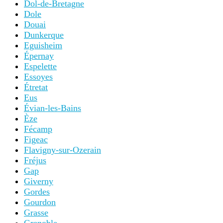
Dol-de-Bretagne
Dole
Douai
Dunkerque
Eguisheim
Épernay
Espelette
Essoyes
Étretat
Eus
Évian-les-Bains
Èze
Fécamp
Figeac
Flavigny-sur-Ozerain
Fréjus
Gap
Giverny
Gordes
Gourdon
Grasse