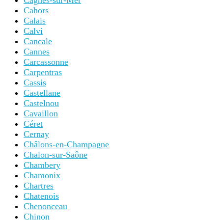
Cagnes-sur-Mer
Cahors
Calais
Calvi
Cancale
Cannes
Carcassonne
Carpentras
Cassis
Castellane
Castelnou
Cavaillon
Céret
Cernay
Châlons-en-Champagne
Chalon-sur-Saône
Chambery
Chamonix
Chartres
Chatenois
Chenonceau
Chinon