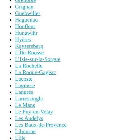
Grenoble
Grignan
Guebwiller
Haguenau
Honfleur
Hunawihr
Hyères
Kaysersberg
L’Île-Rousse
L’Isle-sur-la-Sorgue
La Rochelle
La Roque-Gageac
Lacoste
Lagrasse
Langres
Larressingle
Le Mans
Le Puy-en-Velay
Les Andelys
Les Baux-de-Provence
Libourne
Lille