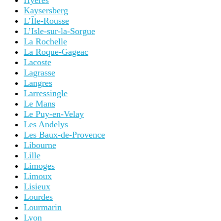
Hyères
Kaysersberg
L’Île-Rousse
L’Isle-sur-la-Sorgue
La Rochelle
La Roque-Gageac
Lacoste
Lagrasse
Langres
Larressingle
Le Mans
Le Puy-en-Velay
Les Andelys
Les Baux-de-Provence
Libourne
Lille
Limoges
Limoux
Lisieux
Lourdes
Lourmarin
Lyon