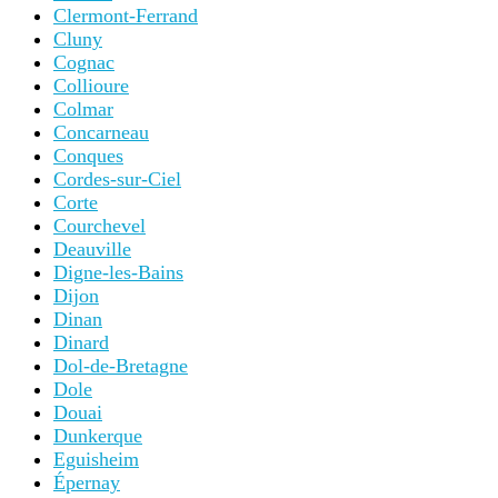
Clermont-Ferrand
Cluny
Cognac
Collioure
Colmar
Concarneau
Conques
Cordes-sur-Ciel
Corte
Courchevel
Deauville
Digne-les-Bains
Dijon
Dinan
Dinard
Dol-de-Bretagne
Dole
Douai
Dunkerque
Eguisheim
Épernay