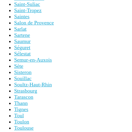
Saint-Suliac
Saint-Tropez
Saintes
Salon de Provence
Sarlat
Sartene
Saumur
Séguret
Sélestat
Semur-en-Auxois
Sète
Sisteron
Souillac
Soultz-Haut-Rhin
Strasbourg
Tarascon
Thann
Tignes
Toul
Toulon
Toulouse