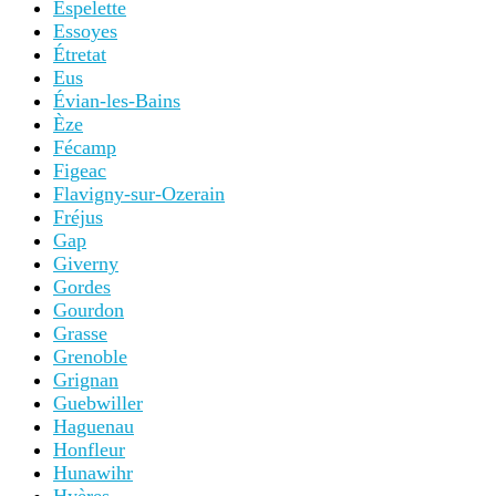
Espelette
Essoyes
Étretat
Eus
Évian-les-Bains
Èze
Fécamp
Figeac
Flavigny-sur-Ozerain
Fréjus
Gap
Giverny
Gordes
Gourdon
Grasse
Grenoble
Grignan
Guebwiller
Haguenau
Honfleur
Hunawihr