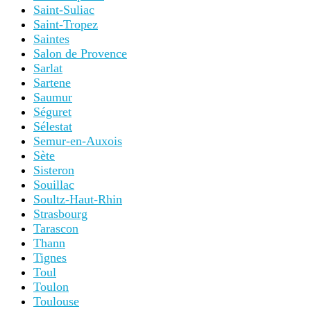
Saint-Suliac
Saint-Tropez
Saintes
Salon de Provence
Sarlat
Sartene
Saumur
Séguret
Sélestat
Semur-en-Auxois
Sète
Sisteron
Souillac
Soultz-Haut-Rhin
Strasbourg
Tarascon
Thann
Tignes
Toul
Toulon
Toulouse