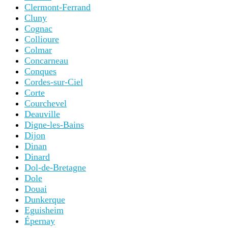
Clermont-Ferrand
Cluny
Cognac
Collioure
Colmar
Concarneau
Conques
Cordes-sur-Ciel
Corte
Courchevel
Deauville
Digne-les-Bains
Dijon
Dinan
Dinard
Dol-de-Bretagne
Dole
Douai
Dunkerque
Eguisheim
Épernay