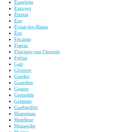
Espelette
Essoyes
Étretat
Eus
Évian-les-Bains
Èze
Fécamp
Figeac
Flavigny-sur-Ozerain
Fréjus
Gap
Giverny
Gordes
Gourdon
Grasse
Grenoble
Grignan
Guebwiller
Haguenau
Honfleur
Hunawihr