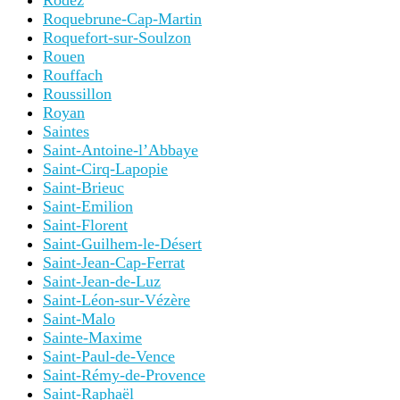
Rodez
Roquebrune-Cap-Martin
Roquefort-sur-Soulzon
Rouen
Rouffach
Roussillon
Royan
Saintes
Saint-Antoine-l’Abbaye
Saint-Cirq-Lapopie
Saint-Brieuc
Saint-Emilion
Saint-Florent
Saint-Guilhem-le-Désert
Saint-Jean-Cap-Ferrat
Saint-Jean-de-Luz
Saint-Léon-sur-Vézère
Saint-Malo
Sainte-Maxime
Saint-Paul-de-Vence
Saint-Rémy-de-Provence
Saint-Raphaël