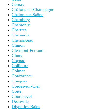
Cernay
Châlons-en-Champagne
Chalon-sur-Saône
Chambery
Chamonix
Chartres
Chatenois
Chenonceau
Chinon
Clermont-Ferrand
Cluny
Cognac
Collioure
Colmar
Concarneau
Conques
Cordes-sur-Ciel
Corte
Courchevel
Deauville
Digne-les-Bains