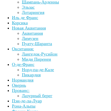
Шампань-Арденны
Эльзас
Лотарингия
Иль де Франс
Корсика
Новая Аквитания
Аквитания
Лимузен
Пуату-Шаранта
Окситания:
Лангедок-Русийон
Миди Пиренеи
О-де-Франс
Норд-па-де-Кале
Пикардия
Нормандия
Овернь
Прованс:
Лазурный берег
Пэи-де-ла-Луар
Рона-Альпы