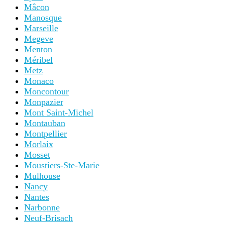
Mâcon
Manosque
Marseille
Megeve
Menton
Méribel
Metz
Monaco
Moncontour
Monpazier
Mont Saint-Michel
Montauban
Montpellier
Morlaix
Mosset
Moustiers-Ste-Marie
Mulhouse
Nancy
Nantes
Narbonne
Neuf-Brisach