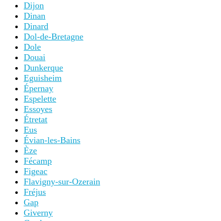
Dijon
Dinan
Dinard
Dol-de-Bretagne
Dole
Douai
Dunkerque
Eguisheim
Épernay
Espelette
Essoyes
Étretat
Eus
Évian-les-Bains
Èze
Fécamp
Figeac
Flavigny-sur-Ozerain
Fréjus
Gap
Giverny