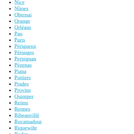
Nice
Nîmes
Obernai
Orange
Orléans
Pau
Paris
Périgueux
Pérouges
Perpignan
Pézenas
Piana
Poitiers
Prades
Provins
Quimper
Reims
Rennes
Ribeauvillé
Rocamadour
Riquewihr