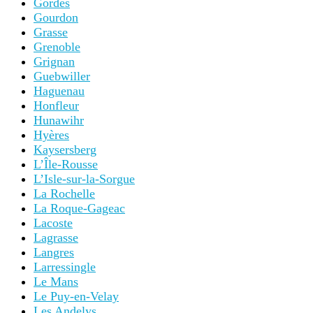
Gordes
Gourdon
Grasse
Grenoble
Grignan
Guebwiller
Haguenau
Honfleur
Hunawihr
Hyères
Kaysersberg
L’Île-Rousse
L’Isle-sur-la-Sorgue
La Rochelle
La Roque-Gageac
Lacoste
Lagrasse
Langres
Larressingle
Le Mans
Le Puy-en-Velay
Les Andelys