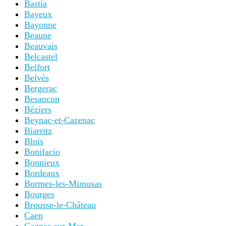
Bastia
Bayeux
Bayonne
Beaune
Beauvais
Belcastel
Belfort
Belvès
Bergerac
Besancon
Béziers
Beynac-et-Cazenac
Biarritz
Blois
Bonifacio
Bonnieux
Bordeaux
Bormes-les-Mimosas
Bourges
Brousse-le-Château
Caen