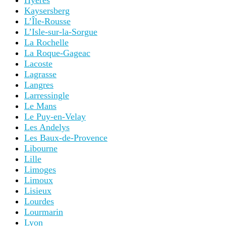
Hyères
Kaysersberg
L’Île-Rousse
L’Isle-sur-la-Sorgue
La Rochelle
La Roque-Gageac
Lacoste
Lagrasse
Langres
Larressingle
Le Mans
Le Puy-en-Velay
Les Andelys
Les Baux-de-Provence
Libourne
Lille
Limoges
Limoux
Lisieux
Lourdes
Lourmarin
Lyon