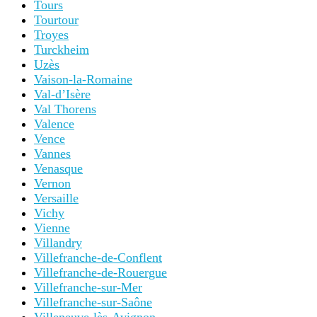
Tours
Tourtour
Troyes
Turckheim
Uzès
Vaison-la-Romaine
Val-d’Isère
Val Thorens
Valence
Vence
Vannes
Venasque
Vernon
Versaille
Vichy
Vienne
Villandry
Villefranche-de-Conflent
Villefranche-de-Rouergue
Villefranche-sur-Mer
Villefranche-sur-Saône