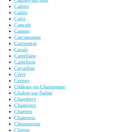
Cagnes-sur-Mer
Cahors
Calais
Calvi
Cancale
Cannes
Carcassonne
Carpentras
Cassis
Castellane
Castelnou
Cavaillon
Céret
Cernay
Châlons-en-Champagne
Chalon-sur-Saône
Chambery
Chamonix
Chartres
Chatenois
Chenonceau
Chinon