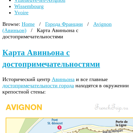
Villeneuve-lès-Avignon
Wissembourg
Yvoire
Browse:
Home
/
Города Франции
/
Avignon
(Авиньон)
/
Карта Авиньона с
достопримечательностями
Карта Авиньона с
достопримечательностями
Исторический центр
Авиньона
и все главные
достопримечательности города
находятся в окружении
крепостной стены: