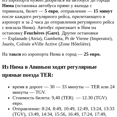
Из аэропорта нужно добраться на автобусе до города
Нима
(остановка автобуса прямо у выхода с
терминала, билет —
5 евро
, отправление —
15 минут
после каждого регулярного рейса, прилетающего в
аэропорт и за 2 часа до отправления регулярного рейса
с вокзала Нима). Автобус приезжает в Ним на
остановку
Feuchères (Gare)
. Другие остановки
— Esplanade (Atria), Gambetta, Pt de Vierne (Imperator),
Jaurès, Colisée иVille Active (Zone Hôtelière).
На
такси
из аэропорта Нима в город —
25 евро.
Из Нима в Авиньон ходят регулярные
прямые поезда TER:
время в дороге — 30 — 33 минуты — TER или 24
минуты — TGV.
Стоимость билета: 9,40 (TER) — 12.30 (TGV)
евро.
Отправление: 8:24, 8:49, 10:49, 12:49, 13:24, 13:33
(TGV), 13:49, 14:34, 15:56, 16:49, 17:24, 17:49,