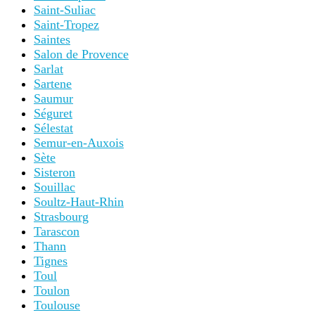
Saint-Suliac
Saint-Tropez
Saintes
Salon de Provence
Sarlat
Sartene
Saumur
Séguret
Sélestat
Semur-en-Auxois
Sète
Sisteron
Souillac
Soultz-Haut-Rhin
Strasbourg
Tarascon
Thann
Tignes
Toul
Toulon
Toulouse