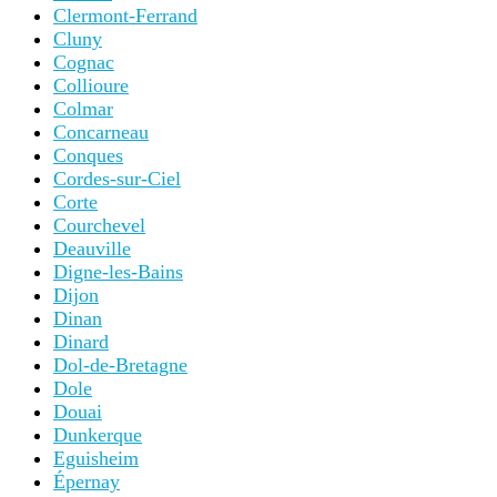
Clermont-Ferrand
Cluny
Cognac
Collioure
Colmar
Concarneau
Conques
Cordes-sur-Ciel
Corte
Courchevel
Deauville
Digne-les-Bains
Dijon
Dinan
Dinard
Dol-de-Bretagne
Dole
Douai
Dunkerque
Eguisheim
Épernay