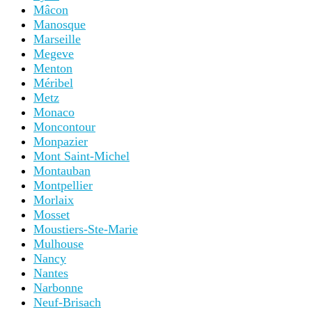
Mâcon
Manosque
Marseille
Megeve
Menton
Méribel
Metz
Monaco
Moncontour
Monpazier
Mont Saint-Michel
Montauban
Montpellier
Morlaix
Mosset
Moustiers-Ste-Marie
Mulhouse
Nancy
Nantes
Narbonne
Neuf-Brisach