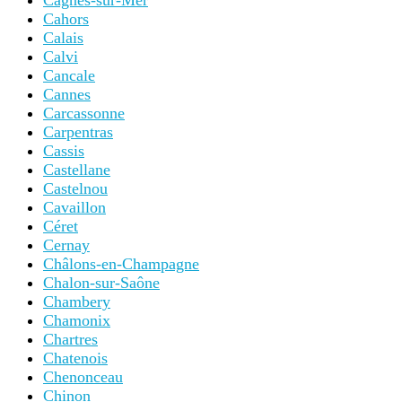
Cagnes-sur-Mer
Cahors
Calais
Calvi
Cancale
Cannes
Carcassonne
Carpentras
Cassis
Castellane
Castelnou
Cavaillon
Céret
Cernay
Châlons-en-Champagne
Chalon-sur-Saône
Chambery
Chamonix
Chartres
Chatenois
Chenonceau
Chinon