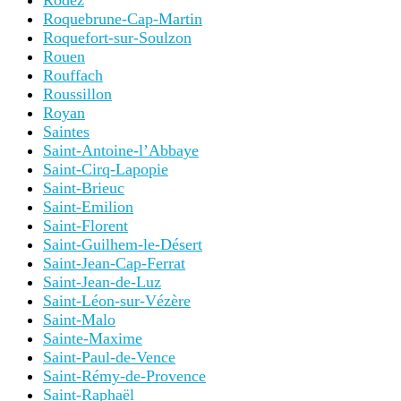
Rodez
Roquebrune-Cap-Martin
Roquefort-sur-Soulzon
Rouen
Rouffach
Roussillon
Royan
Saintes
Saint-Antoine-l’Abbaye
Saint-Cirq-Lapopie
Saint-Brieuc
Saint-Emilion
Saint-Florent
Saint-Guilhem-le-Désert
Saint-Jean-Cap-Ferrat
Saint-Jean-de-Luz
Saint-Léon-sur-Vézère
Saint-Malo
Sainte-Maxime
Saint-Paul-de-Vence
Saint-Rémy-de-Provence
Saint-Raphaël