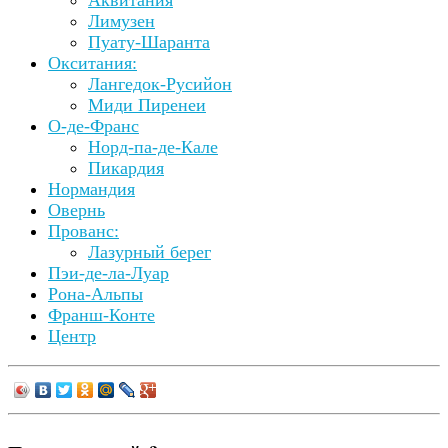
Аквитания
Лимузен
Пуату-Шаранта
Окситания:
Лангедок-Русийон
Миди Пиренеи
О-де-Франс
Норд-па-де-Кале
Пикардия
Нормандия
Овернь
Прованс:
Лазурный берег
Пэи-де-ла-Луар
Рона-Альпы
Франш-Конте
Центр