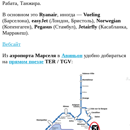
Рабата, Танжира.
В основном это
Ryanair
, иногда —
Vueling
(Барселона),
easyJet
(Лондон, Бристоль),
Norwegian
(Копенгаген),
Pegasus
(Стамбул),
Jetairfly
(Касабланка,
Марракеш).
Вебсайт
Из
аэропорта Марселя
в
Авиньон
удобно добираться
на
прямом поезде
TER / TGV
: