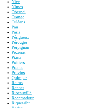
Nice
Nîmes
Obernai
Orange
Orléans
Pau
Paris
Périgueux
Pérouges
Perpignan
Pézenas
Piana
Poitiers
Prades
Provins
Quimper
Reims
Rennes
Ribeauvillé
Rocamadour
Riquewihr