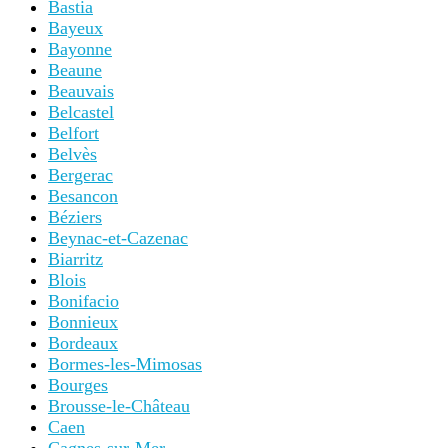
Bastia
Bayeux
Bayonne
Beaune
Beauvais
Belcastel
Belfort
Belvès
Bergerac
Besancon
Béziers
Beynac-et-Cazenac
Biarritz
Blois
Bonifacio
Bonnieux
Bordeaux
Bormes-les-Mimosas
Bourges
Brousse-le-Château
Caen