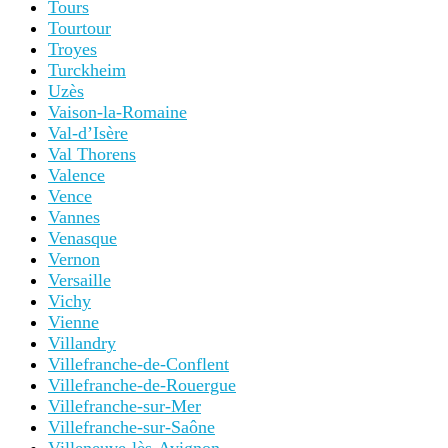
Tours
Tourtour
Troyes
Turckheim
Uzès
Vaison-la-Romaine
Val-d’Isère
Val Thorens
Valence
Vence
Vannes
Venasque
Vernon
Versaille
Vichy
Vienne
Villandry
Villefranche-de-Conflent
Villefranche-de-Rouergue
Villefranche-sur-Mer
Villefranche-sur-Saône