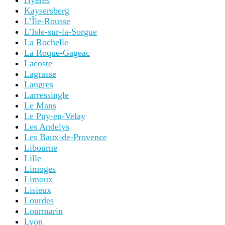
Hyères
Kaysersberg
L’Île-Rousse
L’Isle-sur-la-Sorgue
La Rochelle
La Roque-Gageac
Lacoste
Lagrasse
Langres
Larressingle
Le Mans
Le Puy-en-Velay
Les Andelys
Les Baux-de-Provence
Libourne
Lille
Limoges
Limoux
Lisieux
Lourdes
Lourmarin
Lyon