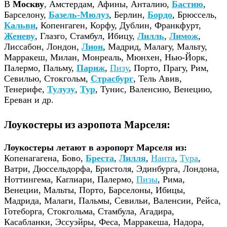
В
Москву
, Амстердам, Афины, Анталию,
Бастию
,
Барселону,
Базель-Мюлуз
, Берлин,
Бордо
, Брюссель,
Кальви
, Копенгаген, Корфу, Дублин, Франкфурт,
Женеву
, Глазго, Стамбул, Ибицу,
Лилль
,
Лимож
,
Лиссабон, Лондон,
Лион
, Мадрид, Малагу, Мальту,
Марракеш, Милан, Монреаль, Мюнхен, Нью-Йорк,
Палермо, Пальму,
Париж
,
Пизу
, Порто, Прагу, Рим,
Севилью, Стокгольм,
Страсбург
, Тель Авив,
Тенерифе,
Тулузу
,
Тур
, Тунис, Валенсию, Венецию,
Ереван и др.
Лоукостеры из аэропота Марселя:
Лоукостеры летают в аэропорт Марселя из:
Копенагагена, Бово,
Бреста
,
Лилля
,
Нанта
,
Тура
,
Ватри, Дюссельдорфа, Бристоля, Эдинбурга, Лондона,
Ноттингема, Каглиари, Палермо,
Пизы
, Рима,
Венеции, Мальты, Порто, Барселоны, Ибицы,
Мадрида, Малаги, Пальмы, Севильи, Валенсии, Рейса,
Готеборга, Стокгольма, Стамбула, Агадира,
Касабланки, Эссуэйры, Феса, Марракеша, Надора,