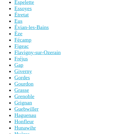
Espelette
Essoyes
Étretat
Eus
Évian-les-Bains
Èze
Fécamp
Figeac
Flavigny-sur-Ozerain
Fréjus
Gap
Giverny
Gordes
Gourdon
Grasse
Grenoble
Grignan
Guebwiller
Haguenau
Honfleur
Hunawihr