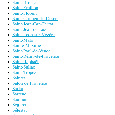
Saint-Brieuc
Saint-Emilion
Saint-Florent
Saint-Guilhem-le-Désert
Saint-Jean-Cap-Ferrat
Saint-Jean-de-Luz
Saint-Léon-sur-Vézère
Saint-Malo
Sainte-Maxime
Saint-Paul-de-Vence
Saint-Rémy-de-Provence
Saint-Raphaël
Saint-Suliac
Saint-Tropez
Saintes
Salon de Provence
Sarlat
Sartene
Saumur
Séguret
Sélestat