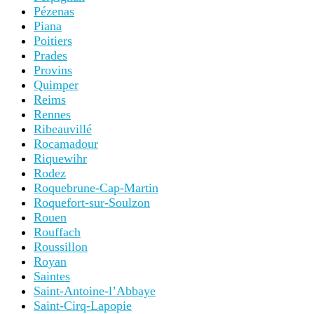
Pézenas
Piana
Poitiers
Prades
Provins
Quimper
Reims
Rennes
Ribeauvillé
Rocamadour
Riquewihr
Rodez
Roquebrune-Cap-Martin
Roquefort-sur-Soulzon
Rouen
Rouffach
Roussillon
Royan
Saintes
Saint-Antoine-l’Abbaye
Saint-Cirq-Lapopie