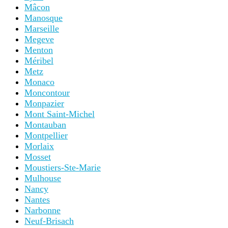
Mâcon
Manosque
Marseille
Megeve
Menton
Méribel
Metz
Monaco
Moncontour
Monpazier
Mont Saint-Michel
Montauban
Montpellier
Morlaix
Mosset
Moustiers-Ste-Marie
Mulhouse
Nancy
Nantes
Narbonne
Neuf-Brisach