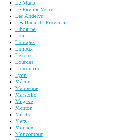
Le Mans
Le Puy-en-Velay
Les Andelys
Les Baux-de-Provence
Libourne
Lille
Limoges
Limoux
Lisieux
Lourdes
Lourmarin
Lyon
Mâcon
Manosque
Marseille
Megeve
Menton
Méribel
Metz
Monaco
Moncontour