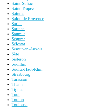
Saint-Suliac
Saint-Tropez
Saintes
Salon de Provence
Sarlat
Sartene
Saumur
Séguret
Sélestat
Semur-en-Auxois
Sète
Sisteron
Souillac
Soultz-Haut-Rhin
Strasbourg
Tarascon
Thann
Tignes
Toul
Toulon
Toulouse