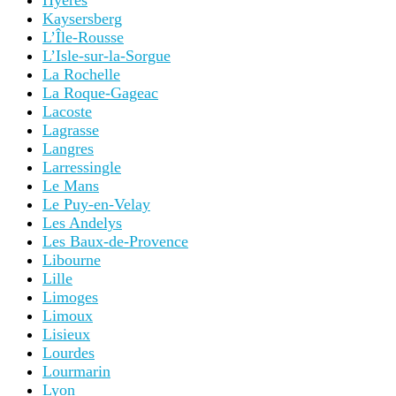
Hyères
Kaysersberg
L’Île-Rousse
L’Isle-sur-la-Sorgue
La Rochelle
La Roque-Gageac
Lacoste
Lagrasse
Langres
Larressingle
Le Mans
Le Puy-en-Velay
Les Andelys
Les Baux-de-Provence
Libourne
Lille
Limoges
Limoux
Lisieux
Lourdes
Lourmarin
Lyon