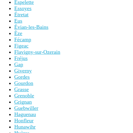
Espelette
Essoyes
Étretat
Eus
Évian-les-Bains
Èze
Fécamp
Figeac
Flavigny-sur-Ozerain
Fréjus
Gap
Giverny
Gordes
Gourdon
Grasse
Grenoble
Grignan
Guebwiller
Haguenau
Honfleur
Hunawihr