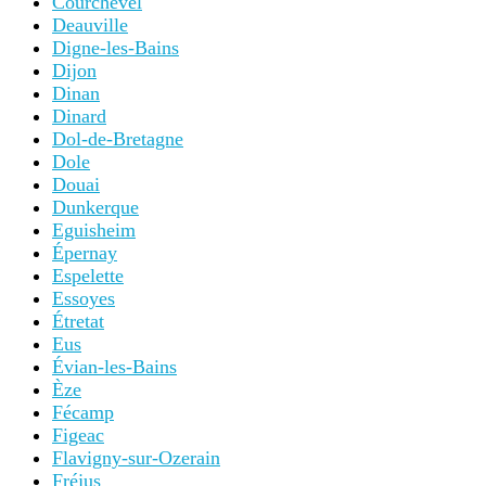
Courchevel
Deauville
Digne-les-Bains
Dijon
Dinan
Dinard
Dol-de-Bretagne
Dole
Douai
Dunkerque
Eguisheim
Épernay
Espelette
Essoyes
Étretat
Eus
Évian-les-Bains
Èze
Fécamp
Figeac
Flavigny-sur-Ozerain
Fréjus