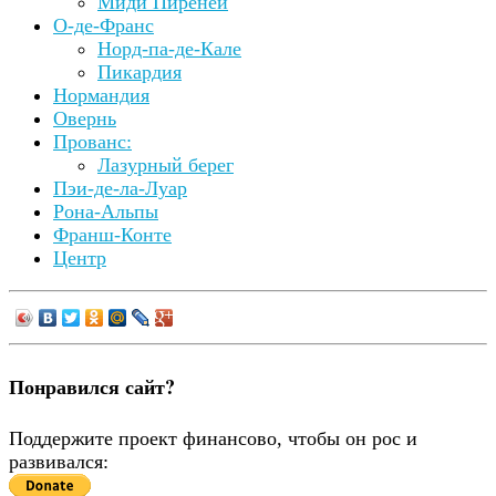
Миди Пиренеи
О-де-Франс
Норд-па-де-Кале
Пикардия
Нормандия
Овернь
Прованс:
Лазурный берег
Пэи-де-ла-Луар
Рона-Альпы
Франш-Конте
Центр
Понравился сайт?
Поддержите проект финансово, чтобы он рос и
развивался: