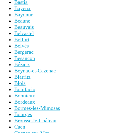
Bastia
Bayeux
Bayonne
Beaune
Beauvais
Belcastel
Belfort
Belvès
Bergerac
Besancon
Béziers
Beynac-et-Cazenac
Biarritz
Blois
Bonifacio
Bonnieux
Bordeaux
Bormes-les-Mimosas
Bourges
Brousse-le-Château
Caen