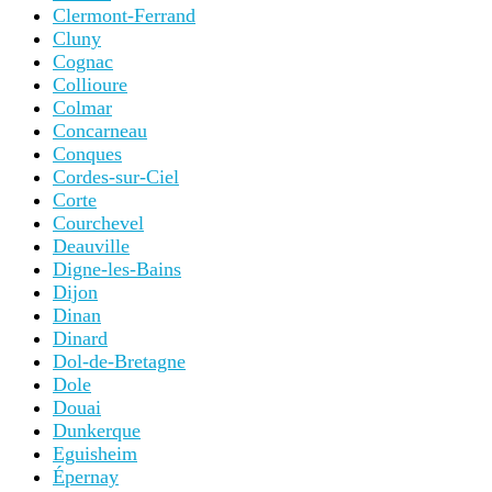
Clermont-Ferrand
Cluny
Cognac
Collioure
Colmar
Concarneau
Conques
Cordes-sur-Ciel
Corte
Courchevel
Deauville
Digne-les-Bains
Dijon
Dinan
Dinard
Dol-de-Bretagne
Dole
Douai
Dunkerque
Eguisheim
Épernay