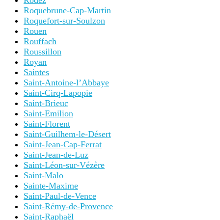
Rodez
Roquebrune-Cap-Martin
Roquefort-sur-Soulzon
Rouen
Rouffach
Roussillon
Royan
Saintes
Saint-Antoine-l’Abbaye
Saint-Cirq-Lapopie
Saint-Brieuc
Saint-Emilion
Saint-Florent
Saint-Guilhem-le-Désert
Saint-Jean-Cap-Ferrat
Saint-Jean-de-Luz
Saint-Léon-sur-Vézère
Saint-Malo
Sainte-Maxime
Saint-Paul-de-Vence
Saint-Rémy-de-Provence
Saint-Raphaël