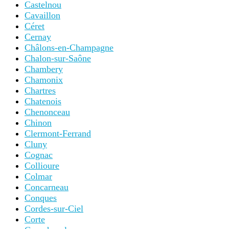
Castelnou
Cavaillon
Céret
Cernay
Châlons-en-Champagne
Chalon-sur-Saône
Chambery
Chamonix
Chartres
Chatenois
Chenonceau
Chinon
Clermont-Ferrand
Cluny
Cognac
Collioure
Colmar
Concarneau
Conques
Cordes-sur-Ciel
Corte