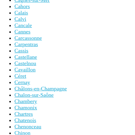
Cagnes-sur-Mer
Cahors
Calais
Calvi
Cancale
Cannes
Carcassonne
Carpentras
Cassis
Castellane
Castelnou
Cavaillon
Céret
Cernay
Châlons-en-Champagne
Chalon-sur-Saône
Chambery
Chamonix
Chartres
Chatenois
Chenonceau
Chinon