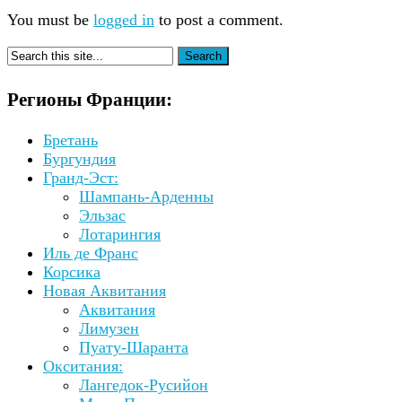
You must be
logged in
to post a comment.
Регионы Франции:
Бретань
Бургундия
Гранд-Эст:
Шампань-Арденны
Эльзас
Лотарингия
Иль де Франс
Корсика
Новая Аквитания
Аквитания
Лимузен
Пуату-Шаранта
Окситания:
Лангедок-Русийон