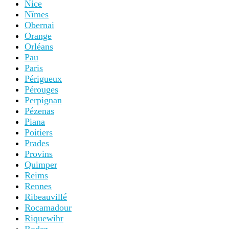
Nice
Nîmes
Obernai
Orange
Orléans
Pau
Paris
Périgueux
Pérouges
Perpignan
Pézenas
Piana
Poitiers
Prades
Provins
Quimper
Reims
Rennes
Ribeauvillé
Rocamadour
Riquewihr