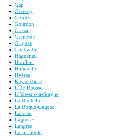
Gap
Giverny
Gordes
Gourdon
Grasse
Grenoble
Grignan
Guebwiller
Haguenau
Honfleur
Hunawihr
Hyères
Kaysersberg
L’Île-Rousse
L’Isle-sur-la-Sorgue
La Rochelle
La Roque-Gageac
Lacoste
Lagrasse
Langres
Larressingle