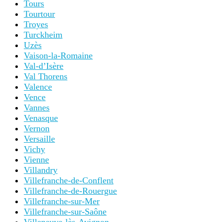
Tours
Tourtour
Troyes
Turckheim
Uzès
Vaison-la-Romaine
Val-d’Isère
Val Thorens
Valence
Vence
Vannes
Venasque
Vernon
Versaille
Vichy
Vienne
Villandry
Villefranche-de-Conflent
Villefranche-de-Rouergue
Villefranche-sur-Mer
Villefranche-sur-Saône