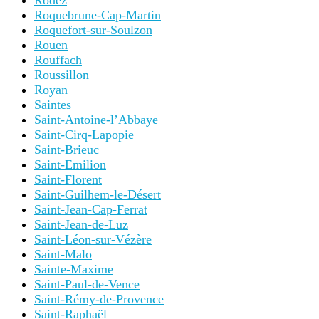
Rodez
Roquebrune-Cap-Martin
Roquefort-sur-Soulzon
Rouen
Rouffach
Roussillon
Royan
Saintes
Saint-Antoine-l’Abbaye
Saint-Cirq-Lapopie
Saint-Brieuc
Saint-Emilion
Saint-Florent
Saint-Guilhem-le-Désert
Saint-Jean-Cap-Ferrat
Saint-Jean-de-Luz
Saint-Léon-sur-Vézère
Saint-Malo
Sainte-Maxime
Saint-Paul-de-Vence
Saint-Rémy-de-Provence
Saint-Raphaël