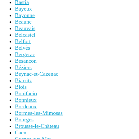
Bastia
Bayeux
Bayonne
Beaune
Beauvais
Belcastel
Belfort
Belvès
Bergerac
Besancon
Béziers
Beynac-et-Cazenac
Biarritz
Blois
Bonifacio
Bonnieux
Bordeaux
Bormes-les-Mimosas
Bourges
Brousse-le-Château
Caen