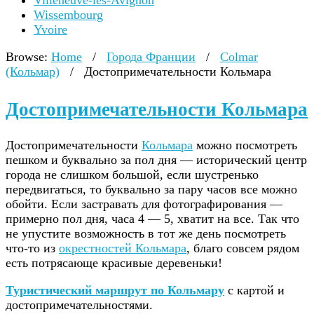
Villeneuve-lès-Avignon
Wissembourg
Yvoire
Browse:
Home
/
Города Франции
/
Colmar
(Кольмар)
/
Достопримечательности Кольмара
Достопримечательности Кольмара
Достопримечательности
Кольмара
можно посмотреть
пешком и буквально за пол дня — исторический центр
города не слишком большой, если шустренько
передвигаться, то буквально за пару часов все можно
обойти. Если застравать для фотографирования —
примерно пол дня, часа 4 — 5, хватит на все. Так что
не упустите возможность в тот же день посмотреть
что-то из
окрестностей Кольмара
, благо совсем рядом
есть потрясающе красивые деревеньки!
Туристический маршрут по Кольмару
с картой и
достопримечательностями.