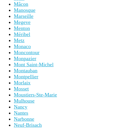
Mâcon
Manosque
Marseille
Megeve
Menton
Méribel
Metz
Monaco
Moncontour
Monpazier
Mont Saint-Michel
Montauban
Montpellier
Morlaix
Mosset
Moustiers-Ste-Marie
Mulhouse
Nancy
Nantes
Narbonne
Neuf-Brisach