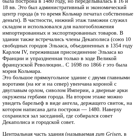
была построна в 1480 году, но переделывалась в 16 и
18 вв. Это был административный и экономический
центр города (в то время Кольмар печатал собственные
деньги). В частности, нижний этаж таможни служил
складом и использовался для налогообложения
импортированных и экспортированных товаров. В
здании также встречались члены Декаполиса (союз 10
свободных городов Эльзаса, объединенных в 1354 году
Карлом IV, пережившая присоединение Эльзаса ко
Франции и упраздненная только в ходе Великой
французской Революции.. С 1698 по 1866 г это была
мэрия Кольмара.
Это большое прямоугольное здание с двумя главными
воротами (на юг и на север) увенчана короной с
двуглавым орлом, сиволом Империи, а дверные арки
окружены гербами города. На втором этаже можно
увидеть барельеф в виде ангела, держащего свиток, на
котором написана дата построки — 1480. Наверху
сохранился зал заседаний, где собирался совет
Декаполиса и городской совет.
Центральная часть здания (называемая
zum Grisen
, в