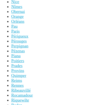
Nice
Nîmes
Obernai
Orange
Orléans
Pau
Paris
Périgueux
Pérouges
Perpignan
Pézenas
Piana
Poitiers
Prades
Provins
Quimper
Reims
Rennes
Ribeauvillé
Rocamadour
Riquewihr