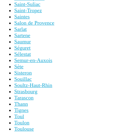
Saint-Suliac
Saint-Tropez
Saintes
Salon de Provence
Sarlat
Sartene
Saumur
Séguret
Sélestat
Semur-en-Auxois
Sète
Sisteron
Souillac
Soultz-Haut-Rhin
Strasbourg
Tarascon
Thann
Tignes
Toul
Toulon
Toulouse