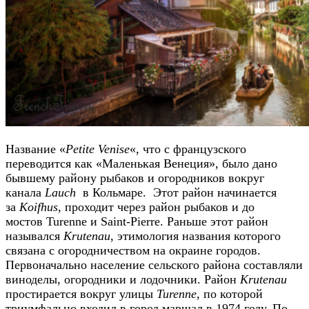
Название «
Petite Venise
«, что с французского
переводится как «Маленькая Венеция», было дано
бывшему району рыбаков и огородников вокруг
канала
Lauch
в Кольмаре. Этот район начинается
за
Koifhus
, проходит через район рыбаков и до
мостов Turenne и Saint-Pierre. Раньше этот район
назывался
Krutenau
, этимология названия которого
связана с огородничеством на окраине городов.
Первоначально население сельского района составляли
виноделы, огородники и лодочники. Район
Krutenau
простирается вокруг улицы
Turenne
, по которой
триумфально входил в город маршал в 1974 году. По