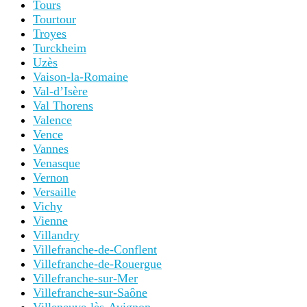
Tours
Tourtour
Troyes
Turckheim
Uzès
Vaison-la-Romaine
Val-d’Isère
Val Thorens
Valence
Vence
Vannes
Venasque
Vernon
Versaille
Vichy
Vienne
Villandry
Villefranche-de-Conflent
Villefranche-de-Rouergue
Villefranche-sur-Mer
Villefranche-sur-Saône