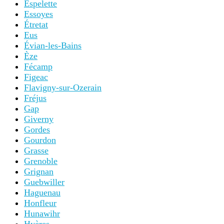
Espelette
Essoyes
Étretat
Eus
Évian-les-Bains
Èze
Fécamp
Figeac
Flavigny-sur-Ozerain
Fréjus
Gap
Giverny
Gordes
Gourdon
Grasse
Grenoble
Grignan
Guebwiller
Haguenau
Honfleur
Hunawihr