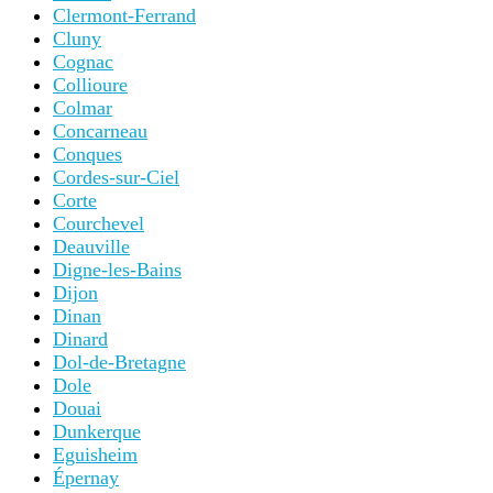
Clermont-Ferrand
Cluny
Cognac
Collioure
Colmar
Concarneau
Conques
Cordes-sur-Ciel
Corte
Courchevel
Deauville
Digne-les-Bains
Dijon
Dinan
Dinard
Dol-de-Bretagne
Dole
Douai
Dunkerque
Eguisheim
Épernay