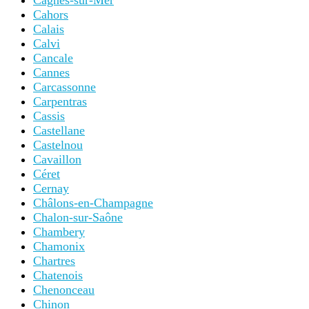
Cagnes-sur-Mer
Cahors
Calais
Calvi
Cancale
Cannes
Carcassonne
Carpentras
Cassis
Castellane
Castelnou
Cavaillon
Céret
Cernay
Châlons-en-Champagne
Chalon-sur-Saône
Chambery
Chamonix
Chartres
Chatenois
Chenonceau
Chinon