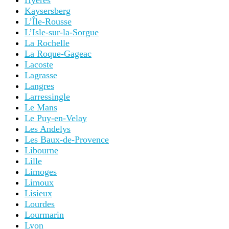
Hyères
Kaysersberg
L’Île-Rousse
L’Isle-sur-la-Sorgue
La Rochelle
La Roque-Gageac
Lacoste
Lagrasse
Langres
Larressingle
Le Mans
Le Puy-en-Velay
Les Andelys
Les Baux-de-Provence
Libourne
Lille
Limoges
Limoux
Lisieux
Lourdes
Lourmarin
Lyon