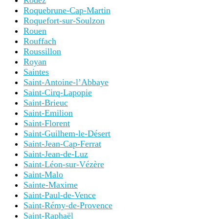
Rodez
Roquebrune-Cap-Martin
Roquefort-sur-Soulzon
Rouen
Rouffach
Roussillon
Royan
Saintes
Saint-Antoine-l’Abbaye
Saint-Cirq-Lapopie
Saint-Brieuc
Saint-Emilion
Saint-Florent
Saint-Guilhem-le-Désert
Saint-Jean-Cap-Ferrat
Saint-Jean-de-Luz
Saint-Léon-sur-Vézère
Saint-Malo
Sainte-Maxime
Saint-Paul-de-Vence
Saint-Rémy-de-Provence
Saint-Raphaël