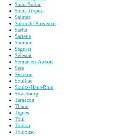
Saint-Suliac
Saint-Tropez
Saintes
Salon de Provence
Sarlat
Sartene
Saumur
Séguret
Sélestat
Semur-en-Auxois
Sète
Sisteron
Souillac
Soultz-Haut-Rhin
Strasbourg
Tarascon
Thann
Tignes
Toul
Toulon
Toulouse