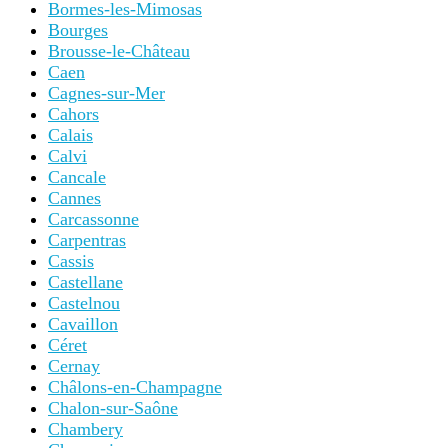
Bormes-les-Mimosas
Bourges
Brousse-le-Château
Caen
Cagnes-sur-Mer
Cahors
Calais
Calvi
Cancale
Cannes
Carcassonne
Carpentras
Cassis
Castellane
Castelnou
Cavaillon
Céret
Cernay
Châlons-en-Champagne
Chalon-sur-Saône
Chambery