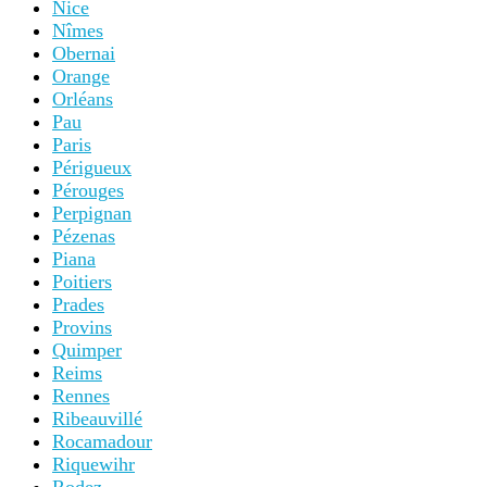
Nice
Nîmes
Obernai
Orange
Orléans
Pau
Paris
Périgueux
Pérouges
Perpignan
Pézenas
Piana
Poitiers
Prades
Provins
Quimper
Reims
Rennes
Ribeauvillé
Rocamadour
Riquewihr