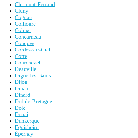
Clermont-Ferrand
Cluny
Cognac
Collioure
Colmar
Concarneau
Conques
Cordes-sur-Ciel
Corte
Courchevel
Deauville
Digne-les-Bains
Dijon
Dinan
Dinard
Dol-de-Bretagne
Dole
Douai
Dunkerque
Eguisheim
Épernay