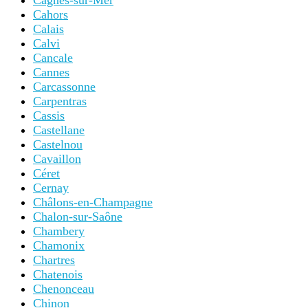
Cagnes-sur-Mer
Cahors
Calais
Calvi
Cancale
Cannes
Carcassonne
Carpentras
Cassis
Castellane
Castelnou
Cavaillon
Céret
Cernay
Châlons-en-Champagne
Chalon-sur-Saône
Chambery
Chamonix
Chartres
Chatenois
Chenonceau
Chinon