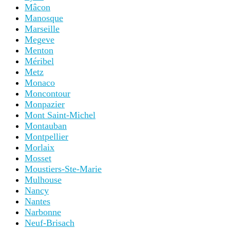
Mâcon
Manosque
Marseille
Megeve
Menton
Méribel
Metz
Monaco
Moncontour
Monpazier
Mont Saint-Michel
Montauban
Montpellier
Morlaix
Mosset
Moustiers-Ste-Marie
Mulhouse
Nancy
Nantes
Narbonne
Neuf-Brisach