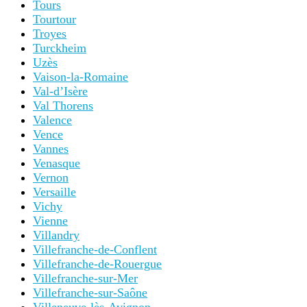
Tours
Tourtour
Troyes
Turckheim
Uzès
Vaison-la-Romaine
Val-d’Isère
Val Thorens
Valence
Vence
Vannes
Venasque
Vernon
Versaille
Vichy
Vienne
Villandry
Villefranche-de-Conflent
Villefranche-de-Rouergue
Villefranche-sur-Mer
Villefranche-sur-Saône