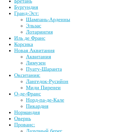
Бретань
Бургундия
Гранд-Эст:
Шампань-Арденны
Эльзас
Лотарингия
Иль де Франс
Корсика
Новая Аквитания
Аквитания
Лимузен
Пуату-Шаранта
Окситания:
Лангедок-Русийон
Миди Пиренеи
О-де-Франс
Норд-па-де-Кале
Пикардия
Нормандия
Овернь
Прованс:
Лазурный берег