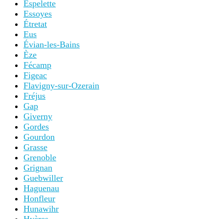
Espelette
Essoyes
Étretat
Eus
Évian-les-Bains
Èze
Fécamp
Figeac
Flavigny-sur-Ozerain
Fréjus
Gap
Giverny
Gordes
Gourdon
Grasse
Grenoble
Grignan
Guebwiller
Haguenau
Honfleur
Hunawihr