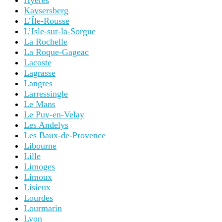
Hyères
Kaysersberg
L’Île-Rousse
L’Isle-sur-la-Sorgue
La Rochelle
La Roque-Gageac
Lacoste
Lagrasse
Langres
Larressingle
Le Mans
Le Puy-en-Velay
Les Andelys
Les Baux-de-Provence
Libourne
Lille
Limoges
Limoux
Lisieux
Lourdes
Lourmarin
Lyon