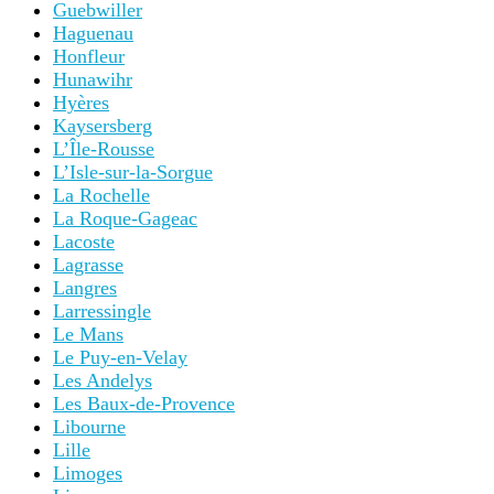
Guebwiller
Haguenau
Honfleur
Hunawihr
Hyères
Kaysersberg
L’Île-Rousse
L’Isle-sur-la-Sorgue
La Rochelle
La Roque-Gageac
Lacoste
Lagrasse
Langres
Larressingle
Le Mans
Le Puy-en-Velay
Les Andelys
Les Baux-de-Provence
Libourne
Lille
Limoges