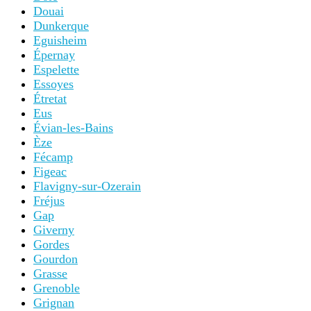
Douai
Dunkerque
Eguisheim
Épernay
Espelette
Essoyes
Étretat
Eus
Évian-les-Bains
Èze
Fécamp
Figeac
Flavigny-sur-Ozerain
Fréjus
Gap
Giverny
Gordes
Gourdon
Grasse
Grenoble
Grignan