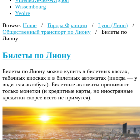
Villeneuve-lès-Avignon
Wissembourg
Yvoire
Browse:
Home
/
Города Франции
/
Lyon (Лион)
/
Общественный транспорт по Лиону
/
Билеты по
Лиону
Билеты по Лиону
Билеты по Лиону можно купить в билетных кассах,
табачных киосках и в билетных автоматах (иногда — у
водителя автобуса). Билетные автоматы принимают
только монетки (и кредитные карты, но иностранные
кредитки скорее всего не примутся).