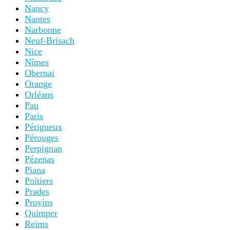
Nancy
Nantes
Narbonne
Neuf-Brisach
Nice
Nîmes
Obernai
Orange
Orléans
Pau
Paris
Périgueux
Pérouges
Perpignan
Pézenas
Piana
Poitiers
Prades
Provins
Quimper
Reims