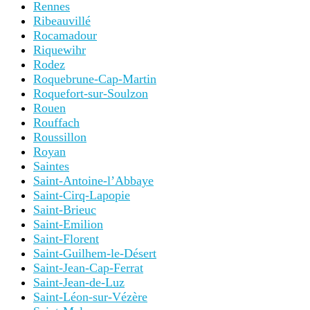
Rennes
Ribeauvillé
Rocamadour
Riquewihr
Rodez
Roquebrune-Cap-Martin
Roquefort-sur-Soulzon
Rouen
Rouffach
Roussillon
Royan
Saintes
Saint-Antoine-l’Abbaye
Saint-Cirq-Lapopie
Saint-Brieuc
Saint-Emilion
Saint-Florent
Saint-Guilhem-le-Désert
Saint-Jean-Cap-Ferrat
Saint-Jean-de-Luz
Saint-Léon-sur-Vézère