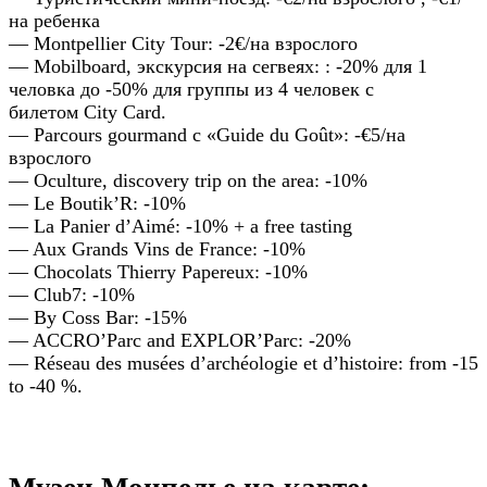
на ребенка
— Montpellier City Tour: -2€/на взрослого
— Mobilboard, экскурсия на сегвеях: : -20% для 1
человка до -50% для группы из 4 человек с
билетом City Card.
— Parcours gourmand с «Guide du Goût»: -€5/на
взрослого
— Oculture, discovery trip on the area: -10%
— Le Boutik’R: -10%
— La Panier d’Aimé: -10% + a free tasting
— Aux Grands Vins de France: -10%
— Chocolats Thierry Papereux: -10%
— Club7: -10%
— By Coss Bar: -15%
— ACCRO’Parc and EXPLOR’Parc: -20%
— Réseau des musées d’archéologie et d’histoire: from -15
to -40 %.
Музеи Монпелье на карте: