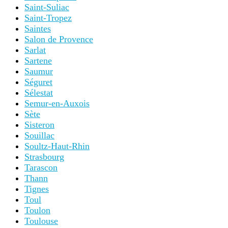
Saint-Suliac
Saint-Tropez
Saintes
Salon de Provence
Sarlat
Sartene
Saumur
Séguret
Sélestat
Semur-en-Auxois
Sète
Sisteron
Souillac
Soultz-Haut-Rhin
Strasbourg
Tarascon
Thann
Tignes
Toul
Toulon
Toulouse