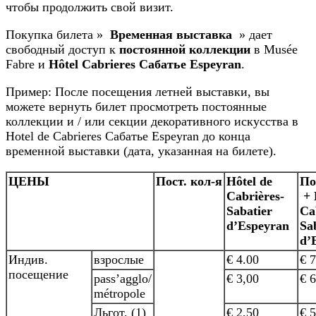
чтобы продолжить свой визит.
Покупка билета »
Временная выставка
» дает
свободный доступ к
постоянной коллекции
в Musée
Fabre и
Hôtel Cabrieres Сабатье Espeyran
.
Пример: После посещения летней выставки, вы
можете вернуть билет просмотреть постоянные
коллекции и / или секции декоративного искусства в
Hotel de Cabrieres Сабатье Espeyran до конца
временной выставки (дата, указанная на билете).
ЦЕНЫ
Пост. кол-я
Hôtel de
По
Cabrières-
+ 
Sabatier
Ca
d’Espeyran
Sa
d’
Индив.
взрослые
€ 4.00
€ 7
посещение
pass’agglo/
€ 3,00
€ 6
métropole
Льгот. (1)
€ 2,50
€ 5