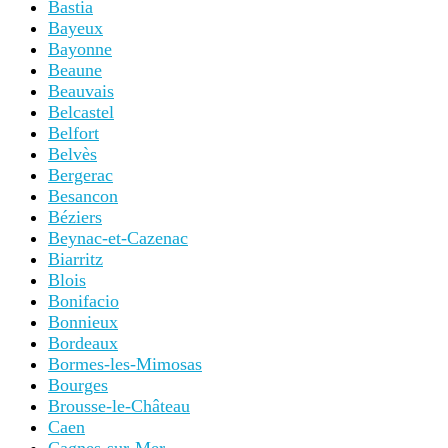
Bastia
Bayeux
Bayonne
Beaune
Beauvais
Belcastel
Belfort
Belvès
Bergerac
Besancon
Béziers
Beynac-et-Cazenac
Biarritz
Blois
Bonifacio
Bonnieux
Bordeaux
Bormes-les-Mimosas
Bourges
Brousse-le-Château
Caen