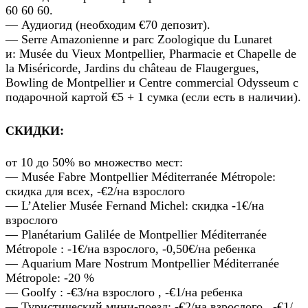
60 60 60.
— Аудиогид (необходим €70 депозит).
— Serre Amazonienne и parc Zoologique du Lunaret
и: Musée du Vieux Montpellier, Pharmacie et Chapelle de
la Miséricorde, Jardins du château de Flaugergues,
Bowling de Montpellier и Centre commercial Odysseum с
подарочной картой €5 + 1 сумка (если есть в наличии).
СКИДКИ:
от 10 до 50% во множество мест:
— Musée Fabre Montpellier Méditerranée Métropole:
скидка для всех, -€2/на взрослого
— L’Atelier Musée Fernand Michel: скидка -1€/на
взрослого
— Planétarium Galilée de Montpellier Méditerranée
Métropole : -1€/на взрослого, -0,50€/на ребенка
— Aquarium Mare Nostrum Montpellier Méditerranée
Métropole: -20 %
— Goolfy : -€3/на взрослого , -€1/на ребенка
— Туристический мини-поезд: -€2/на взрослого , -€1/