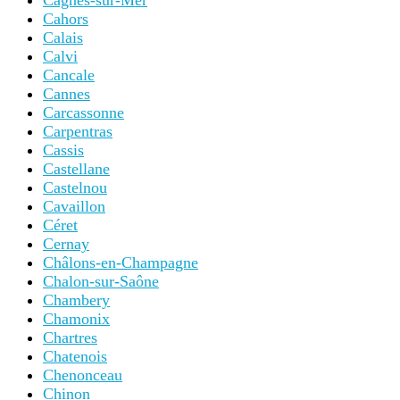
Cagnes-sur-Mer
Cahors
Calais
Calvi
Cancale
Cannes
Carcassonne
Carpentras
Cassis
Castellane
Castelnou
Cavaillon
Céret
Cernay
Châlons-en-Champagne
Chalon-sur-Saône
Chambery
Chamonix
Chartres
Chatenois
Chenonceau
Chinon