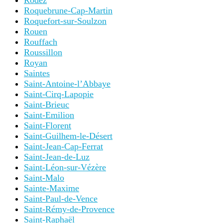
Rodez
Roquebrune-Cap-Martin
Roquefort-sur-Soulzon
Rouen
Rouffach
Roussillon
Royan
Saintes
Saint-Antoine-l’Abbaye
Saint-Cirq-Lapopie
Saint-Brieuc
Saint-Emilion
Saint-Florent
Saint-Guilhem-le-Désert
Saint-Jean-Cap-Ferrat
Saint-Jean-de-Luz
Saint-Léon-sur-Vézère
Saint-Malo
Sainte-Maxime
Saint-Paul-de-Vence
Saint-Rémy-de-Provence
Saint-Raphaël