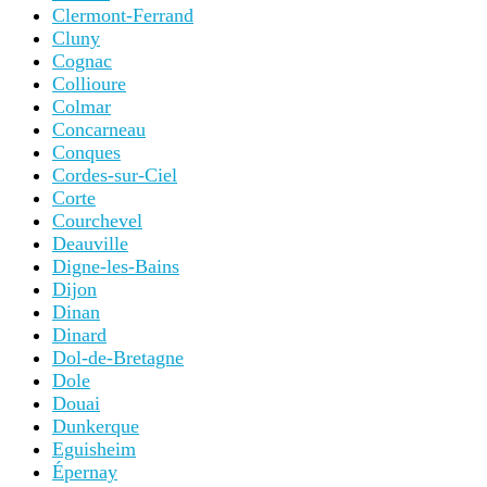
Clermont-Ferrand
Cluny
Cognac
Collioure
Colmar
Concarneau
Conques
Cordes-sur-Ciel
Corte
Courchevel
Deauville
Digne-les-Bains
Dijon
Dinan
Dinard
Dol-de-Bretagne
Dole
Douai
Dunkerque
Eguisheim
Épernay