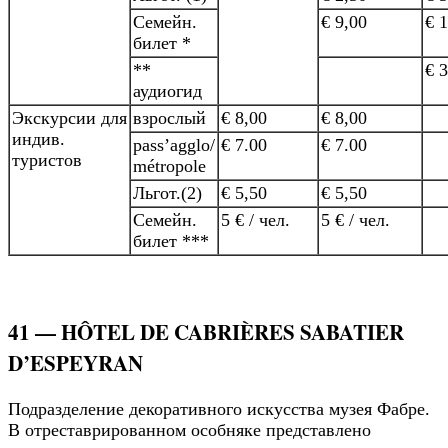
Семейн.
€ 9,00
€ 
билет *
**
€ 3
аудиогид
Экскурсии для
взрослый
€ 8,00
€ 8,00
индив.
pass’agglo/
€ 7.00
€ 7.00
туристов
métropole
Льгот.(2)
€ 5,50
€ 5,50
Семейн.
5 € / чел.
5 € / чел.
билет ***
41 — HÔTEL DE CABRIÈRES SABATIER
D’ESPEYRAN
Подразделение декоративного искусства музея Фабре.
В отреставрированном особняке представлено