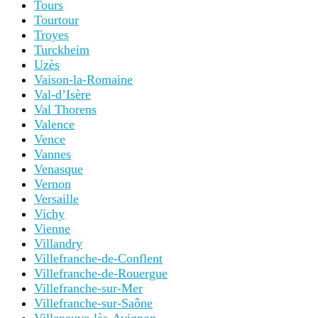
Tours
Tourtour
Troyes
Turckheim
Uzès
Vaison-la-Romaine
Val-d’Isère
Val Thorens
Valence
Vence
Vannes
Venasque
Vernon
Versaille
Vichy
Vienne
Villandry
Villefranche-de-Conflent
Villefranche-de-Rouergue
Villefranche-sur-Mer
Villefranche-sur-Saône