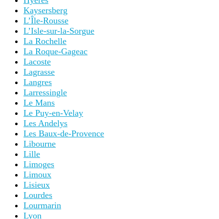
Hyères
Kaysersberg
L’Île-Rousse
L’Isle-sur-la-Sorgue
La Rochelle
La Roque-Gageac
Lacoste
Lagrasse
Langres
Larressingle
Le Mans
Le Puy-en-Velay
Les Andelys
Les Baux-de-Provence
Libourne
Lille
Limoges
Limoux
Lisieux
Lourdes
Lourmarin
Lyon