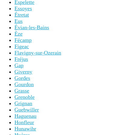
Espelette
Essoyes
Étretat
Eus
Évian-les-Bains
Èze
Fécamp
Figeac
Flavigny-sur-Ozerain
Fréjus
Gap
Giverny
Gordes
Gourdon
Grasse
Grenoble
Grignan
Guebwiller
Haguenau
Honfleur
Hunawihr