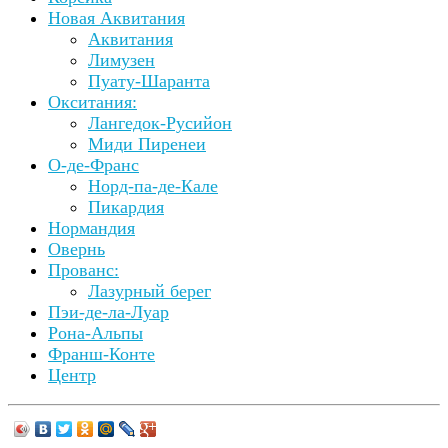
Новая Аквитания
Аквитания
Лимузен
Пуату-Шаранта
Окситания:
Лангедок-Русийон
Миди Пиренеи
О-де-Франс
Норд-па-де-Кале
Пикардия
Нормандия
Овернь
Прованс:
Лазурный берег
Пэи-де-ла-Луар
Рона-Альпы
Франш-Конте
Центр