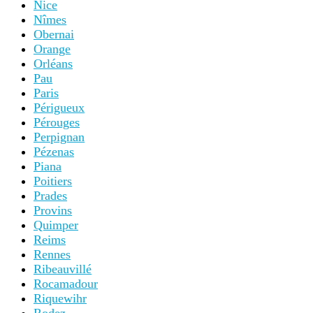
Nice
Nîmes
Obernai
Orange
Orléans
Pau
Paris
Périgueux
Pérouges
Perpignan
Pézenas
Piana
Poitiers
Prades
Provins
Quimper
Reims
Rennes
Ribeauvillé
Rocamadour
Riquewihr