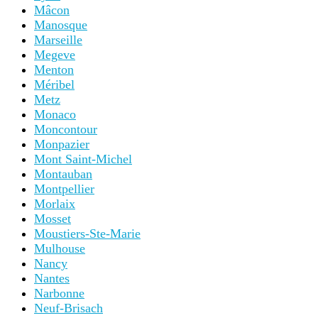
Mâcon
Manosque
Marseille
Megeve
Menton
Méribel
Metz
Monaco
Moncontour
Monpazier
Mont Saint-Michel
Montauban
Montpellier
Morlaix
Mosset
Moustiers-Ste-Marie
Mulhouse
Nancy
Nantes
Narbonne
Neuf-Brisach