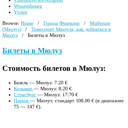
Villeneuve-lès-Avignon
Wissembourg
Yvoire
Browse:
Home
/
Города Франции
/
Mulhouse
(Мюлуз)
/
Транспорт Мюлуза, как добраться в
Мюлуз
/
Билеты в Мюлуз
Билеты в Мюлуз
Стоимость билетов в Мюлуз:
Базель — Мюлуз: 7.20 €
Кольмар
— Мюлуз: 8.20 €
Страсбург
— Мюлуз: 17:70 €
Париж
— Мюлуз: стандарт 108.00 € (в диапазоне
75 — 147 €).