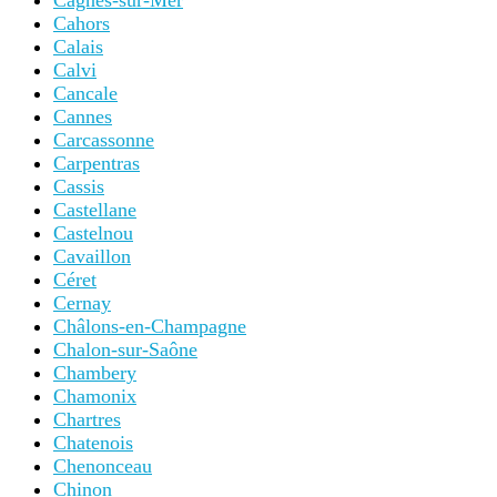
Cagnes-sur-Mer
Cahors
Calais
Calvi
Cancale
Cannes
Carcassonne
Carpentras
Cassis
Castellane
Castelnou
Cavaillon
Céret
Cernay
Châlons-en-Champagne
Chalon-sur-Saône
Chambery
Chamonix
Chartres
Chatenois
Chenonceau
Chinon