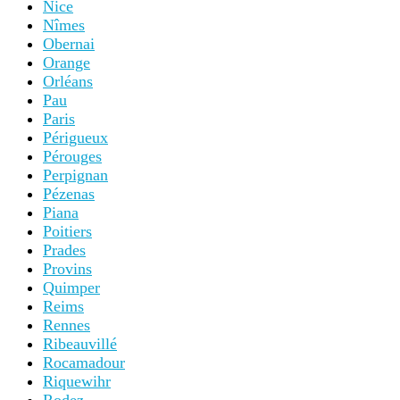
Nice
Nîmes
Obernai
Orange
Orléans
Pau
Paris
Périgueux
Pérouges
Perpignan
Pézenas
Piana
Poitiers
Prades
Provins
Quimper
Reims
Rennes
Ribeauvillé
Rocamadour
Riquewihr