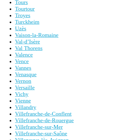
Tours
Tourtour
Troyes
Turckheim
Uzès
Vaison-la-Romaine
Val-d’Isère
Val Thorens
Valence
Vence
Vannes
Venasque
Vernon
Versaille
Vichy
Vienne
Villandry
Villefranche-de-Conflent
Villefranche-de-Rouergue
Villefranche-sur-Mer
Villefranche-sur-Saône