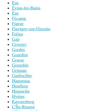
Eus
Évian-les-Bains
Èze
Fécamp
Figeac
Flavigny-sur-Ozerain
Fréjus
Gap
Giverny
Gordes
Gourdon
Grasse
Grenoble
Grignan
Guebwiller
Haguenau
Honfleur
Hunawihr
Hyères
Kaysersberg
L’Île-Rousse