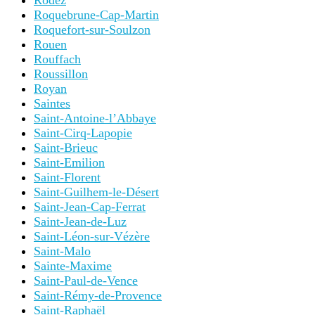
Rodez
Roquebrune-Cap-Martin
Roquefort-sur-Soulzon
Rouen
Rouffach
Roussillon
Royan
Saintes
Saint-Antoine-l’Abbaye
Saint-Cirq-Lapopie
Saint-Brieuc
Saint-Emilion
Saint-Florent
Saint-Guilhem-le-Désert
Saint-Jean-Cap-Ferrat
Saint-Jean-de-Luz
Saint-Léon-sur-Vézère
Saint-Malo
Sainte-Maxime
Saint-Paul-de-Vence
Saint-Rémy-de-Provence
Saint-Raphaël