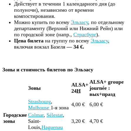
Действует в течении 1 календарного дня (до
полуночи), независимо от времени
компостирования.
Можно купить по всему
Эльзасу
, по отдельному
департаменту (Верхний или Нижний Рейн) или
по городской зоне (напр.,
Страсбург
).
Цена билета
на группу по всему
Эльзасу
,
включая вокзал Базеля
— 34 €.
Зоны и стоимость билетов по Эльзасу
ALSA+ groupe
ALSA+
Зоны
journée :
24
H
вых+празд
Strasbourg
,
4,00 €
6,00 €
Mulhouse
1-я зона
Городские
Colmar
,
Sélestat
,
зоны
Saint-
3,20 €
4,70 €
Louis,
Haguenau