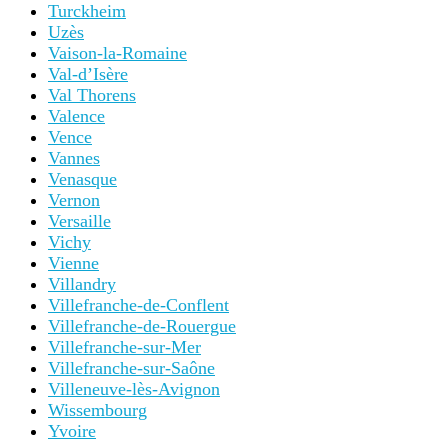
Turckheim
Uzès
Vaison-la-Romaine
Val-d’Isère
Val Thorens
Valence
Vence
Vannes
Venasque
Vernon
Versaille
Vichy
Vienne
Villandry
Villefranche-de-Conflent
Villefranche-de-Rouergue
Villefranche-sur-Mer
Villefranche-sur-Saône
Villeneuve-lès-Avignon
Wissembourg
Yvoire