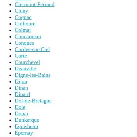
Clermont-Ferrand
Cluny
Cognac
Collioure
Colmar
Concarneau
Conques
Cordes-sur-Ciel
Corte
Courchevel
Deauville
Digne-les-Bains
Dijon
Dinan
Dinard
Dol-de-Bretagne
Dole
Douai
Dunkerque
Eguisheim
Épernay