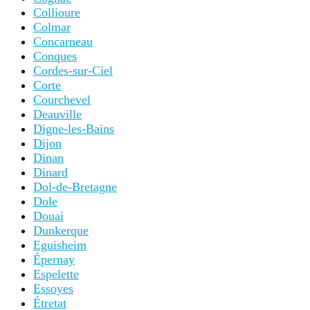
Collioure
Colmar
Concarneau
Conques
Cordes-sur-Ciel
Corte
Courchevel
Deauville
Digne-les-Bains
Dijon
Dinan
Dinard
Dol-de-Bretagne
Dole
Douai
Dunkerque
Eguisheim
Épernay
Espelette
Essoyes
Étretat