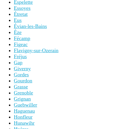
Espelette
Essoyes
Étretat
Eus
Évian-les-Bains
Èze
Fécamp
Figeac
Flavigny-sur-Ozerain
Fréjus
Gap
Giverny
Gordes
Gourdon
Grasse
Grenoble
Grignan
Guebwiller
Haguenau
Honfleur
Hunawihr