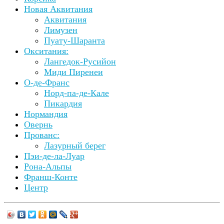
Новая Аквитания
Аквитания
Лимузен
Пуату-Шаранта
Окситания:
Лангедок-Русийон
Миди Пиренеи
О-де-Франс
Норд-па-де-Кале
Пикардия
Нормандия
Овернь
Прованс:
Лазурный берег
Пэи-де-ла-Луар
Рона-Альпы
Франш-Конте
Центр