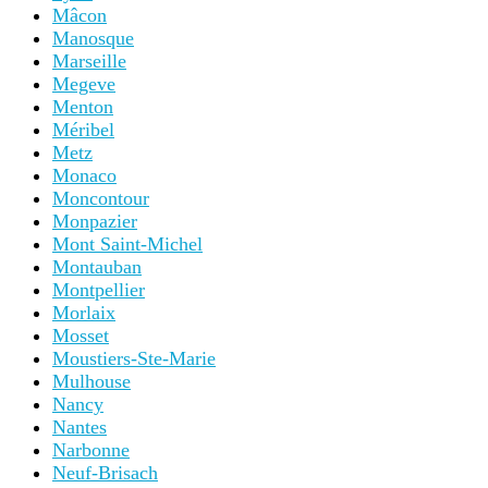
Mâcon
Manosque
Marseille
Megeve
Menton
Méribel
Metz
Monaco
Moncontour
Monpazier
Mont Saint-Michel
Montauban
Montpellier
Morlaix
Mosset
Moustiers-Ste-Marie
Mulhouse
Nancy
Nantes
Narbonne
Neuf-Brisach