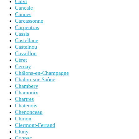
Calvi
Cancale
Cannes
Carcassonne
Carpentras
Cassis
Castellane
Castelnou
Cavaillon
Céret
Cernay
Châlons-en-Champagne
Chalon-sur-Saône
Chambery
Chamonix
Chartres
Chatenois
Chenonceau
Chinon
Clermont-Ferrand
Cluny
Cognac