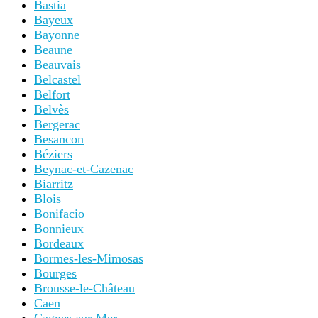
Bastia
Bayeux
Bayonne
Beaune
Beauvais
Belcastel
Belfort
Belvès
Bergerac
Besancon
Béziers
Beynac-et-Cazenac
Biarritz
Blois
Bonifacio
Bonnieux
Bordeaux
Bormes-les-Mimosas
Bourges
Brousse-le-Château
Caen