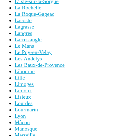
L’Isle-sur-la-Sorgue
La Rochelle
La Roque-Gageac
Lacoste
Lagrasse
Langres
Larressingle
Le Mans
Le Puy-en-Velay
Les Andelys
Les Baux-de-Provence
Libourne
Lille
Limoges
Limoux
Lisieux
Lourdes
Lourmarin
Lyon
Mâcon
Manosque
Marseille