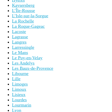
Hyères
Kaysersberg
L’Île-Rousse
L’Isle-sur-la-Sorgue
La Rochelle
La Roque-Gageac
Lacoste
Lagrasse
Langres
Larressingle
Le Mans
Le Puy-en-Velay
Les Andelys
Les Baux-de-Provence
Libourne
Lille
Limoges
Limoux
Lisieux
Lourdes
Lourmarin
Lyon