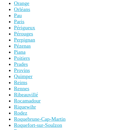
Orange
Orléans
Pau
Paris
Périgueux
Pérouges
Perpignan
Pézenas
Piana
Poitiers
Prades
Provins
Quimper
Reims
Rennes
Ribeauvillé
Rocamadour
Riquewihr
Rodez
Roquebrune-Cap-Martin
Roquefort-sur-Soulzon