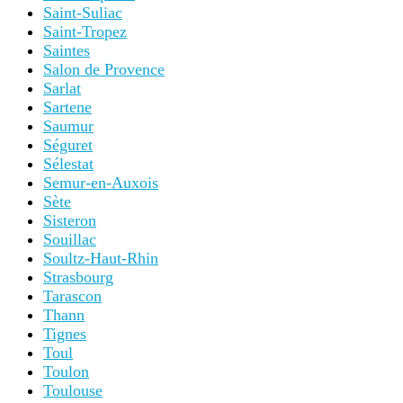
Saint-Suliac
Saint-Tropez
Saintes
Salon de Provence
Sarlat
Sartene
Saumur
Séguret
Sélestat
Semur-en-Auxois
Sète
Sisteron
Souillac
Soultz-Haut-Rhin
Strasbourg
Tarascon
Thann
Tignes
Toul
Toulon
Toulouse