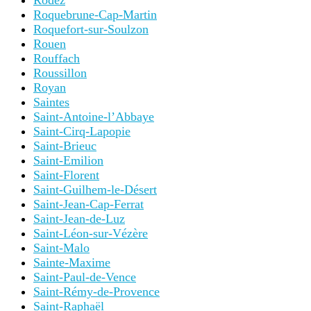
Rodez
Roquebrune-Cap-Martin
Roquefort-sur-Soulzon
Rouen
Rouffach
Roussillon
Royan
Saintes
Saint-Antoine-l’Abbaye
Saint-Cirq-Lapopie
Saint-Brieuc
Saint-Emilion
Saint-Florent
Saint-Guilhem-le-Désert
Saint-Jean-Cap-Ferrat
Saint-Jean-de-Luz
Saint-Léon-sur-Vézère
Saint-Malo
Sainte-Maxime
Saint-Paul-de-Vence
Saint-Rémy-de-Provence
Saint-Raphaël