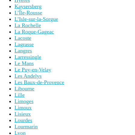
Hyères
Kaysersberg
L’Île-Rousse
L’Isle-sur-la-Sorgue
La Rochelle
La Roque-Gageac
Lacoste
Lagrasse
Langres
Larressingle
Le Mans
Le Puy-en-Velay
Les Andelys
Les Baux-de-Provence
Libourne
Lille
Limoges
Limoux
Lisieux
Lourdes
Lourmarin
Lyon