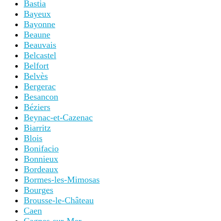
Bastia
Bayeux
Bayonne
Beaune
Beauvais
Belcastel
Belfort
Belvès
Bergerac
Besancon
Béziers
Beynac-et-Cazenac
Biarritz
Blois
Bonifacio
Bonnieux
Bordeaux
Bormes-les-Mimosas
Bourges
Brousse-le-Château
Caen