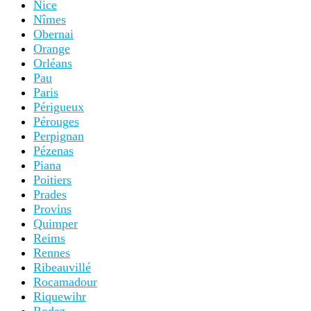
Nice
Nîmes
Obernai
Orange
Orléans
Pau
Paris
Périgueux
Pérouges
Perpignan
Pézenas
Piana
Poitiers
Prades
Provins
Quimper
Reims
Rennes
Ribeauvillé
Rocamadour
Riquewihr