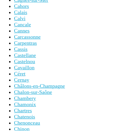
Cagnes-sur-Mer
Cahors
Calais
Calvi
Cancale
Cannes
Carcassonne
Carpentras
Cassis
Castellane
Castelnou
Cavaillon
Céret
Cernay
Châlons-en-Champagne
Chalon-sur-Saône
Chambery
Chamonix
Chartres
Chatenois
Chenonceau
Chinon