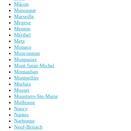
Mâcon
Manosque
Marseille
Megeve
Menton
Méribel
Metz
Monaco
Moncontour
Monpazier
Mont Saint-Michel
Montauban
Montpellier
Morlaix
Mosset
Moustiers-Ste-Marie
Mulhouse
Nancy
Nantes
Narbonne
Neuf-Brisach