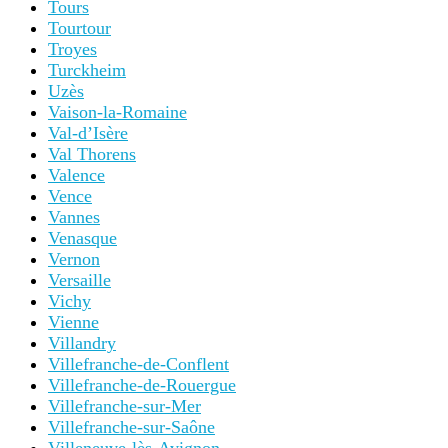
Tours
Tourtour
Troyes
Turckheim
Uzès
Vaison-la-Romaine
Val-d’Isère
Val Thorens
Valence
Vence
Vannes
Venasque
Vernon
Versaille
Vichy
Vienne
Villandry
Villefranche-de-Conflent
Villefranche-de-Rouergue
Villefranche-sur-Mer
Villefranche-sur-Saône