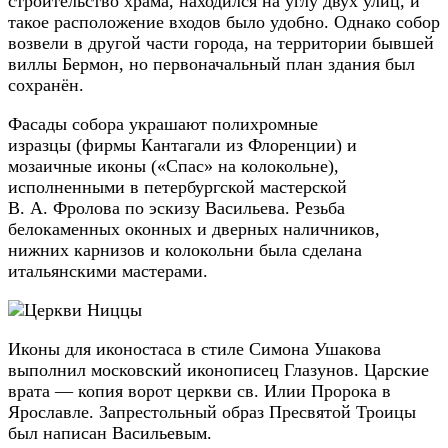
строительство храма, находился на углу двух улиц, и
такое расположение входов было удобно. Однако собор
возвели в другой части города, на территории бывшей
виллы Бермон, но первоначальный план здания был
сохранён.
Фасады собора украшают полихромные
изразцы (фирмы Кантагали из Флоренции) и
мозаичные иконы («Спас» на колокольне),
исполненными в петербургской мастерской
В. А. Фролова по эскизу Васильева. Резьба
белокаменных оконных и дверных наличников,
нижних карнизов и колокольни была сделана
итальянскими мастерами.
Иконы для иконостаса в стиле Симона Ушакова
выполнил московский иконописец Глазунов. Царские
врата — копия ворот церкви св. Илии Пророка в
Ярославле. Запрестольный образ Пресвятой Троицы
был написан Васильевым.