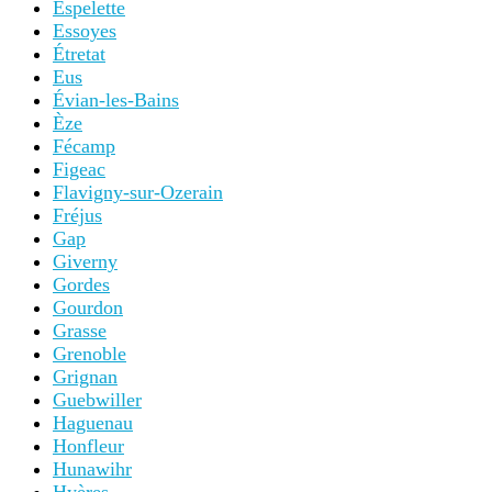
Espelette
Essoyes
Étretat
Eus
Évian-les-Bains
Èze
Fécamp
Figeac
Flavigny-sur-Ozerain
Fréjus
Gap
Giverny
Gordes
Gourdon
Grasse
Grenoble
Grignan
Guebwiller
Haguenau
Honfleur
Hunawihr