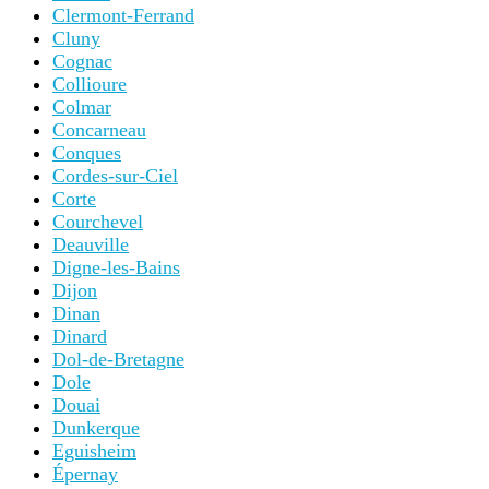
Clermont-Ferrand
Cluny
Cognac
Collioure
Colmar
Concarneau
Conques
Cordes-sur-Ciel
Corte
Courchevel
Deauville
Digne-les-Bains
Dijon
Dinan
Dinard
Dol-de-Bretagne
Dole
Douai
Dunkerque
Eguisheim
Épernay