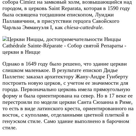
собора Cimiez на замковый холм, возвышающийся над
городом, в церковь Saint Reparata, которая в 1590 году
была освящена тогдашним епископом, Луиджи
Паллавичини, в присутствии герцога Савойского
Чарльза Эммануэля I, как
chiesa-cattedrale.
Однако в 1649 году было решено, что здание церкви
слишком маленькое. В результате епископ Дидье
Паллетис заказал архитектору Жану-Андре Гуиберту
построить новую церков, с учетом ее значимости для
города. Первоначально церковь имела прямоугольную
форму и была ориентирована на север. Но в 17 веке ее
перестроили по модели церкви Санта Сюзанна в Риме,
то есть в виде латинского креста, ориентированного на
восток, с куполами, отделанными цветной плиткой в
генуэском стиле. Само здание выполнено в барочном
стиле.