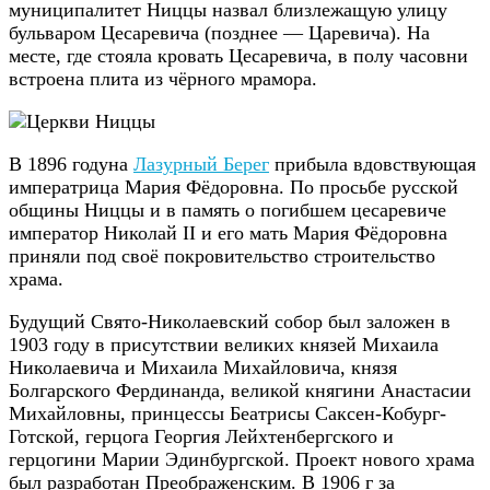
муниципалитет Ниццы назвал близлежащую улицу
бульваром Цесаревича (позднее — Царевича). На
месте, где стояла кровать Цесаревича, в полу часовни
встроена плита из чёрного мрамора.
В 1896 годуна
Лазурный Берег
прибыла вдовствующая
императрица Мария Фёдоровна. По просьбе русской
общины Ниццы и в память о погибшем цесаревиче
император Николай II и его мать Мария Фёдоровна
приняли под своё покровительство строительство
храма.
Будущий Свято-Николаевский собор был заложен в
1903 году в присутствии великих князей Михаила
Николаевича и Михаила Михайловича, князя
Болгарского Фердинанда, великой княгини Анастасии
Михайловны, принцессы Беатрисы Саксен-Кобург-
Готской, герцога Георгия Лейхтенбергского и
герцогини Марии Эдинбургской. Проект нового храма
был разработан Преображенским. В 1906 г за