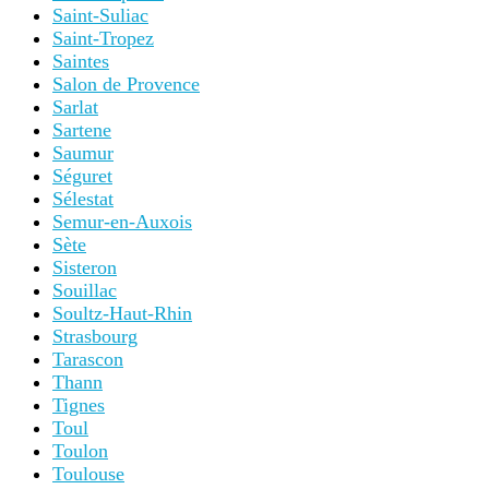
Saint-Suliac
Saint-Tropez
Saintes
Salon de Provence
Sarlat
Sartene
Saumur
Séguret
Sélestat
Semur-en-Auxois
Sète
Sisteron
Souillac
Soultz-Haut-Rhin
Strasbourg
Tarascon
Thann
Tignes
Toul
Toulon
Toulouse