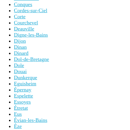
Conques
Cordes-sur-Ciel
Corte
Courchevel
Deauville
Digne-les-Bains
Dijon
Dinan
Dinard
Dol-de-Bretagne
Dole
Douai
Dunkerque
Eguisheim
Épernay
Espelette
Essoyes
Étretat
Eus
Évian-les-Bains
Èze