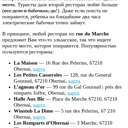
места
. Туристы даэе второй ресторан любят больше
(
все дело в бабочках, да
!). Даже если поесть не
понравится, ребенка на блидайшие два часа
электрические бабочки точно займут.
В принципе, любой ресторан по
rue du Marche
предложит Вам что-то эльзасское, так что ищите
просто место, которое понравится. Популярностью
пользуются рестораны:
La Maison
— 16 Rue des Pelerins, 67210
Obernai,
карта
Les Petites Casseroles
— 128, rue du General
Gouraud, 67210 Obernai,
карта
L’agneau d’or
— 99 rue du Gal Gouraud | près des
remparts Joffre, Obernai,
карта
Halle Aux Ble
— Place du Marche 67210, 67210
Obernai,
карта
Winstub La Dime
— 5 rue des Pelerins, 67 210
Obernai,
карта
Les Remparts d’Obernai
— 3 Marche, 67210