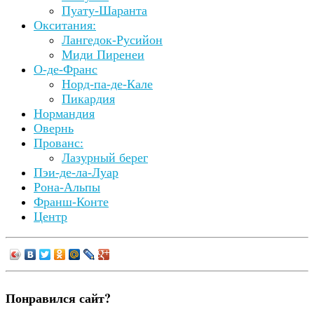
Пуату-Шаранта
Окситания:
Лангедок-Русийон
Миди Пиренеи
О-де-Франс
Норд-па-де-Кале
Пикардия
Нормандия
Овернь
Прованс:
Лазурный берег
Пэи-де-ла-Луар
Рона-Альпы
Франш-Конте
Центр
Понравился сайт?