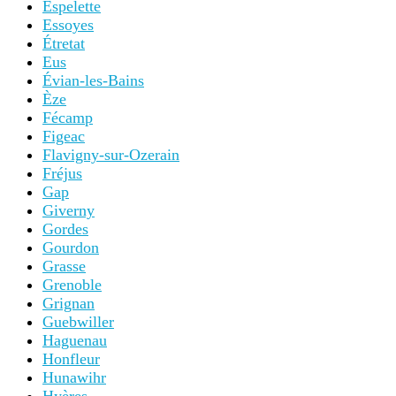
Espelette
Essoyes
Étretat
Eus
Évian-les-Bains
Èze
Fécamp
Figeac
Flavigny-sur-Ozerain
Fréjus
Gap
Giverny
Gordes
Gourdon
Grasse
Grenoble
Grignan
Guebwiller
Haguenau
Honfleur
Hunawihr