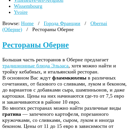
Villeneuve-lès-Avignon
Wissembourg
Yvoire
Browse:
Home
/
Города Франции
/
Obernai
(Оберне)
/
Рестораны Оберне
Рестораны Оберне
Большая часть ресторанов в Оберне предлагает
традиционные блюда Эльзаса
, хотя можно найти и
тройку кебабных, и итальянский ресторан.
В основном Вас ждут
фламмкюхены
в различных
сочетаниях, от базового со сливками, луком и беконом,
до вариантов с добавками сыра, шампиньонов, и даже
картошки. Цены на них начинаются где-то от 7,5 евро
и заканчиваются в районе 10 евро.
Во многих ресторанах можно найти различные виды
гратина
— запеченого картофеля, порезанного
кружочками, со сливками, сыром, луком и иногда
беконом. Цены от 11 до 15 евро в зависимости от