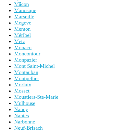
Mâcon
Manosque
Marseille
Megeve
Menton
Méribel
Metz
Monaco
Moncontour
Monpazier
Mont Saint-Michel
Montauban
Montpellier
Morlaix
Mosset
Moustiers-Ste-Marie
Mulhouse
Nancy
Nantes
Narbonne
Neuf-Brisach