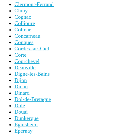
Clermont-Ferrand
Cluny
Cognac
Collioure
Colmar
Concarneau
Conques
Cordes-sur-Ciel
Corte
Courchevel
Deauville
Digne-les-Bains
Dijon
Dinan
Dinard
Dol-de-Bretagne
Dole
Douai
Dunkerque
Eguisheim
Épernay