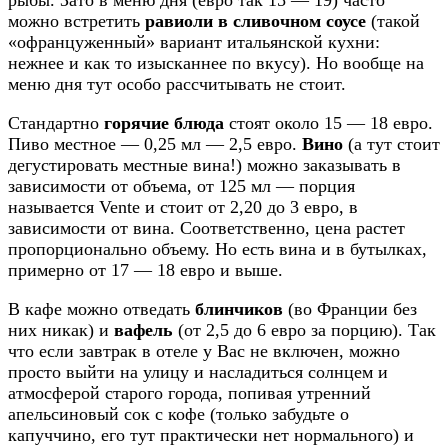
рыбы. Зато в меню дня (евро так 15 — 19) часто
можно встретить
равиоли в сливочном соусе
(такой
«офранцуженный» вариант итальянской кухни:
нежнее и как то изысканнее по вкусу). Но вообще на
меню дня тут особо рассчитывать не стоит.
Стандартно
горячие блюда
стоят около 15 — 18 евро.
Пиво местное — 0,25 мл — 2,5 евро.
Вино
(а тут стоит
дегустировать местные вина!) можно заказывать в
зависимости от объема, от 125 мл — порция
называется Vente и стоит от 2,20 до 3 евро, в
зависимости от вина. Соответственно, цена растет
пропорционально объему. Но есть вина и в бутылках,
примерно от 17 — 18 евро и выше.
В кафе можно отведать
блинчиков
(во Франции без
них никак) и
вафель
(от 2,5 до 6 евро за порцию). Так
что если завтрак в отеле у Вас не включен, можно
просто выйти на улицу и насладиться солнцем и
атмосферой старого города, попивая утренний
апельсиновый сок с кофе (только забудьте о
капуччино, его тут практически нет нормального) и