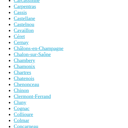
Carcassonne
Carpentras
Cassis
Castellane
Castelnou
Cavaillon
Céret
Cernay
Châlons-en-Champagne
Chalon-sur-Saône
Chambery
Chamonix
Chartres
Chatenois
Chenonceau
Chinon
Clermont-Ferrand
Cluny
Cognac
Collioure
Colmar
Concarneau