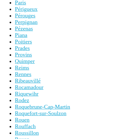
Paris
Périgueux
Pérouges
Perpignan
Pézenas
Piana
Poitiers
Prades
Provins
Quimper
Reims
Rennes
Ribeauvillé
Rocamadour
Riquewihr
Rodez
Roquebrune-Cap-Martin
Roquefort-sur-Soulzon
Rouen
Rouffach
Roussillon