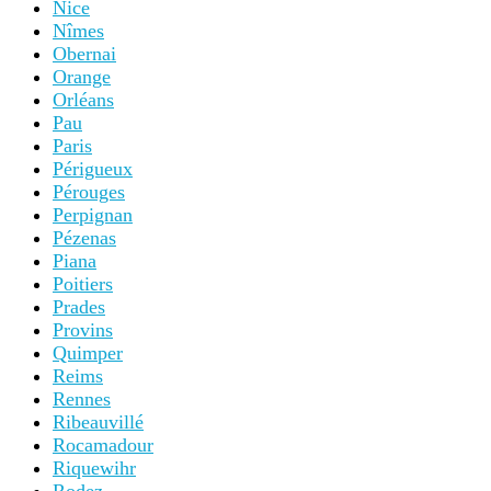
Nice
Nîmes
Obernai
Orange
Orléans
Pau
Paris
Périgueux
Pérouges
Perpignan
Pézenas
Piana
Poitiers
Prades
Provins
Quimper
Reims
Rennes
Ribeauvillé
Rocamadour
Riquewihr