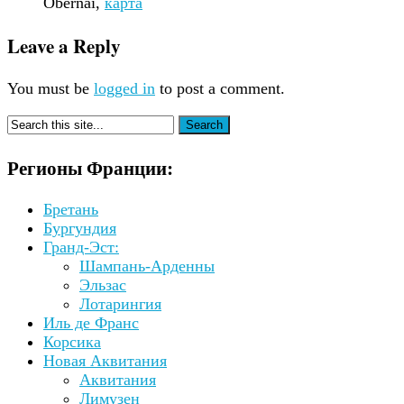
Obernai,
карта
Leave a Reply
You must be
logged in
to post a comment.
Регионы Франции:
Бретань
Бургундия
Гранд-Эст:
Шампань-Арденны
Эльзас
Лотарингия
Иль де Франс
Корсика
Новая Аквитания
Аквитания
Лимузен