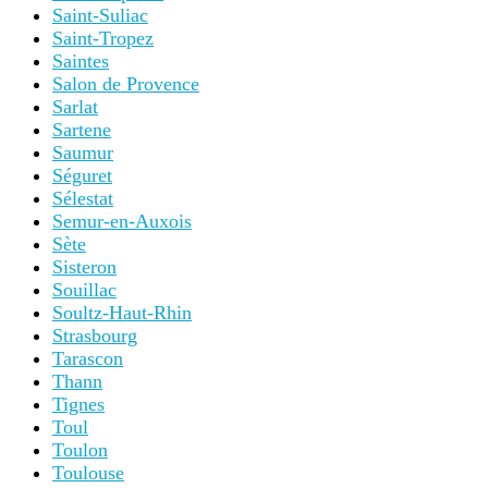
Saint-Suliac
Saint-Tropez
Saintes
Salon de Provence
Sarlat
Sartene
Saumur
Séguret
Sélestat
Semur-en-Auxois
Sète
Sisteron
Souillac
Soultz-Haut-Rhin
Strasbourg
Tarascon
Thann
Tignes
Toul
Toulon
Toulouse