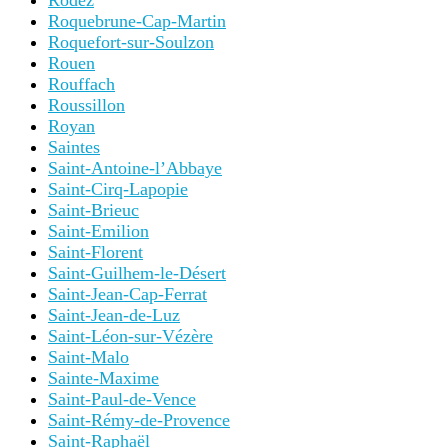
Rodez
Roquebrune-Cap-Martin
Roquefort-sur-Soulzon
Rouen
Rouffach
Roussillon
Royan
Saintes
Saint-Antoine-l’Abbaye
Saint-Cirq-Lapopie
Saint-Brieuc
Saint-Emilion
Saint-Florent
Saint-Guilhem-le-Désert
Saint-Jean-Cap-Ferrat
Saint-Jean-de-Luz
Saint-Léon-sur-Vézère
Saint-Malo
Sainte-Maxime
Saint-Paul-de-Vence
Saint-Rémy-de-Provence
Saint-Raphaël