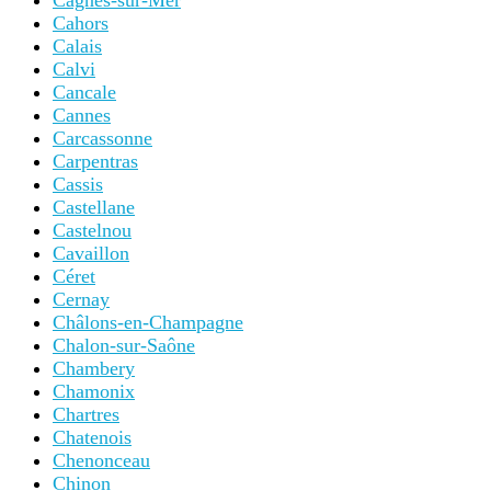
Cagnes-sur-Mer
Cahors
Calais
Calvi
Cancale
Cannes
Carcassonne
Carpentras
Cassis
Castellane
Castelnou
Cavaillon
Céret
Cernay
Châlons-en-Champagne
Chalon-sur-Saône
Chambery
Chamonix
Chartres
Chatenois
Chenonceau
Chinon