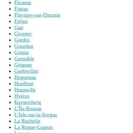
Fécamp
Figeac
Flavigny-sur-Ozerain
Fréjus
Gap
Giverny
Gordes
Gourdon
Grasse
Grenoble
Grignan
Guebwiller
Haguenau
Honfleur
Hunawihr
Hyères
Kaysersberg
L’Île-Rousse
L’Isle-sur-la-Sorgue
La Rochelle
La Roque-Gageac