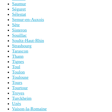
Saumur
Séguret
Sélestat
Semur-en-Auxois
Sète
Sisteron
Souillac
Soultz-Haut-Rhin
Strasbourg
Tarascon
Thann
Tignes
Toul
Toulon
Toulouse
Tours
Tourtour
Troyes
Turckheim
Uzès
Vaison-la-Romaine