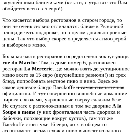
вкуснейшими блинчиками (кстати, с утра все это Вам
обойдется всего в 5 евро!).
Что касается выбора ресторанов в старом городе, то
они не очень сильно отличаются: ближе к Рыночной
площади чуть подороже, но в целом довольно ровные
цены. Так что выбор скорее определяется атмосферой
и выбором в меню.
Большая часть ресторанов сосредоточена вокруг улицы
rue du Marche
. Там, в доме номер 6, расположен
ресторан
La Mercerie
, где можно взять дегустационное
меню всего за 15 евро (вкуснейшие равиоли!) из трех
блюд, попробовать местное пиво и вино. Здесь же
самое дешевое блюдо Baeckoffe
и самая симпатичная
официантка
. И тут совершенно волшебные домашние
пироги с ягодами, украшенные сверху сладким безе!
Не спутате с расположенным в том же дворике
A la
Soupe a meme
(у них фронтальная часть дворика и
бабочки, порхающие вокруг кустов), там тот же
Baeckoffe стоит уже 16 евро, хотя в общем то
ассортимент весьма схож
и пиво выносят из одного