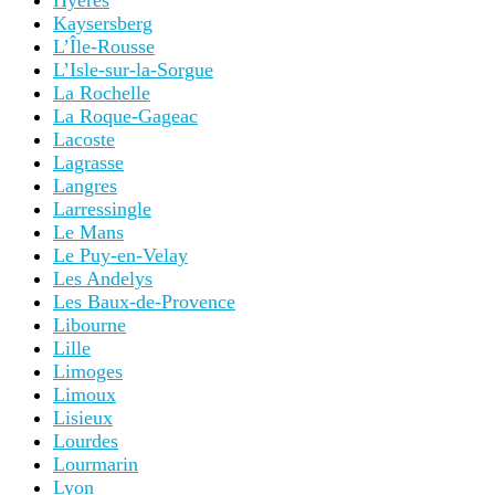
Hyères
Kaysersberg
L’Île-Rousse
L’Isle-sur-la-Sorgue
La Rochelle
La Roque-Gageac
Lacoste
Lagrasse
Langres
Larressingle
Le Mans
Le Puy-en-Velay
Les Andelys
Les Baux-de-Provence
Libourne
Lille
Limoges
Limoux
Lisieux
Lourdes
Lourmarin
Lyon