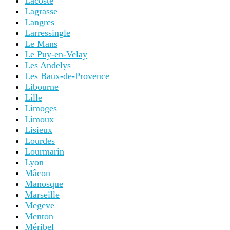
Lacoste
Lagrasse
Langres
Larressingle
Le Mans
Le Puy-en-Velay
Les Andelys
Les Baux-de-Provence
Libourne
Lille
Limoges
Limoux
Lisieux
Lourdes
Lourmarin
Lyon
Mâcon
Manosque
Marseille
Megeve
Menton
Méribel