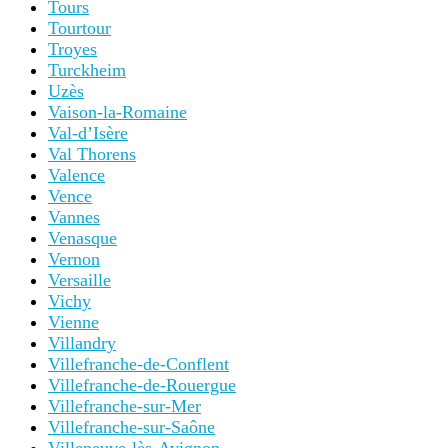
Tours
Tourtour
Troyes
Turckheim
Uzès
Vaison-la-Romaine
Val-d’Isère
Val Thorens
Valence
Vence
Vannes
Venasque
Vernon
Versaille
Vichy
Vienne
Villandry
Villefranche-de-Conflent
Villefranche-de-Rouergue
Villefranche-sur-Mer
Villefranche-sur-Saône