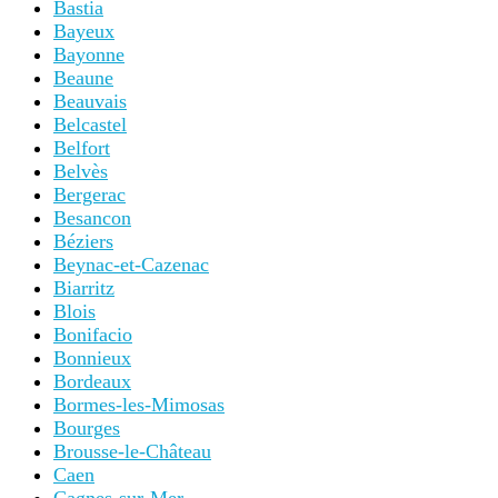
Bastia
Bayeux
Bayonne
Beaune
Beauvais
Belcastel
Belfort
Belvès
Bergerac
Besancon
Béziers
Beynac-et-Cazenac
Biarritz
Blois
Bonifacio
Bonnieux
Bordeaux
Bormes-les-Mimosas
Bourges
Brousse-le-Château
Caen