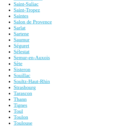
Saint-Suliac
Saint-Tropez
Saintes
Salon de Provence
Sarlat
Sartene
Saumur
Séguret
Sélestat
Semur-en-Auxois
Sète
Sisteron
Souillac
Soultz-Haut-Rhin
Strasbourg
Tarascon
Thann
Tignes
Toul
Toulon
Toulouse