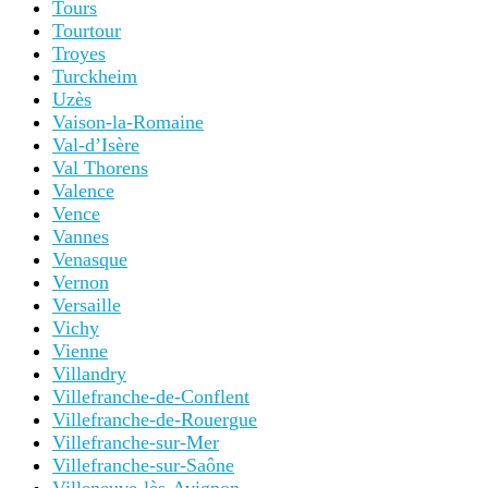
Tours
Tourtour
Troyes
Turckheim
Uzès
Vaison-la-Romaine
Val-d’Isère
Val Thorens
Valence
Vence
Vannes
Venasque
Vernon
Versaille
Vichy
Vienne
Villandry
Villefranche-de-Conflent
Villefranche-de-Rouergue
Villefranche-sur-Mer
Villefranche-sur-Saône