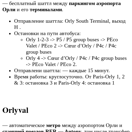
— бесплатный шаттл между
паркингом аэропорта
Орли
и его
терминалами
.
Отправление шаттла: Orly South Terminal, выход
H .
Остановки на пути автобуса:
Orly 1-2-3 -> P5 / P5 group buses -> PEco
Valet / PEco 2 -> Cœur d’Orly / P4c / P4c
group buses
Orly 4 -> Cœur d’Orly / P4c / P4c group buses
-> PEco Valet / PEco 2.
Отправлени шаттла: — каждые 15 минут.
Время работы: круглосуточно. От Paris-Orly 1, 2
& 3: остановка 3 и Paris-Orly 4: остановка 1
Orlyval
— автоматическое
метро
между аэропортом Орли и
станцией поездов RER — Antony
, том числе трансфер