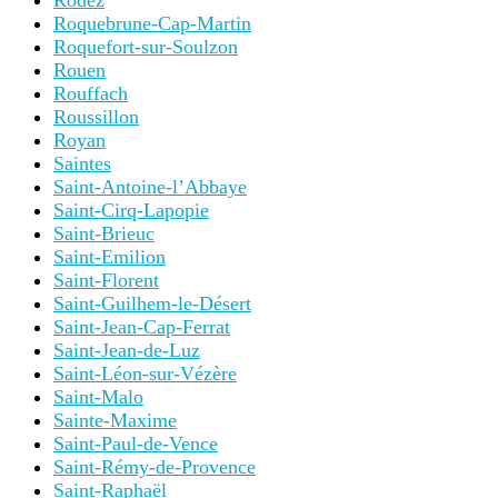
Rodez
Roquebrune-Cap-Martin
Roquefort-sur-Soulzon
Rouen
Rouffach
Roussillon
Royan
Saintes
Saint-Antoine-l’Abbaye
Saint-Cirq-Lapopie
Saint-Brieuc
Saint-Emilion
Saint-Florent
Saint-Guilhem-le-Désert
Saint-Jean-Cap-Ferrat
Saint-Jean-de-Luz
Saint-Léon-sur-Vézère
Saint-Malo
Sainte-Maxime
Saint-Paul-de-Vence
Saint-Rémy-de-Provence
Saint-Raphaël