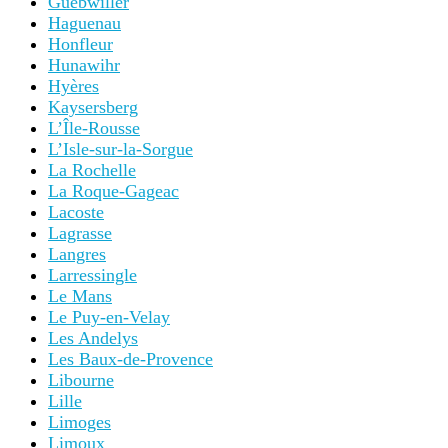
Guebwiller
Haguenau
Honfleur
Hunawihr
Hyères
Kaysersberg
L’Île-Rousse
L’Isle-sur-la-Sorgue
La Rochelle
La Roque-Gageac
Lacoste
Lagrasse
Langres
Larressingle
Le Mans
Le Puy-en-Velay
Les Andelys
Les Baux-de-Provence
Libourne
Lille
Limoges
Limoux