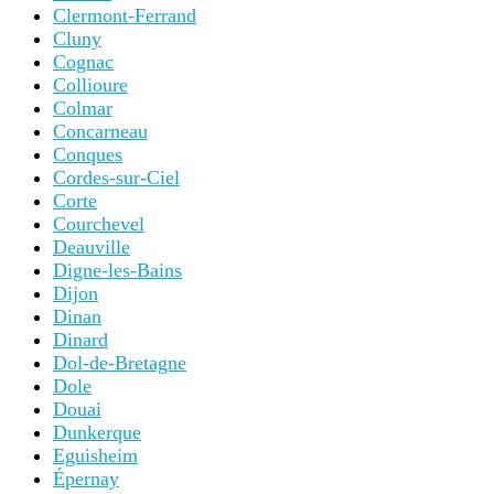
Clermont-Ferrand
Cluny
Cognac
Collioure
Colmar
Concarneau
Conques
Cordes-sur-Ciel
Corte
Courchevel
Deauville
Digne-les-Bains
Dijon
Dinan
Dinard
Dol-de-Bretagne
Dole
Douai
Dunkerque
Eguisheim
Épernay