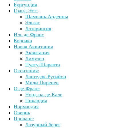
Бургундия
Гранд-Эст:
Шампань-Арденны
Эльзас
Лотарингия
Иль де Франс
Корсика
Новая Аквитания
Аквитания
Лимузен
Пуату-Шаранта
Окситания:
Лангедок-Русийон
Миди Пиренеи
О-де-Франс
Норд-па-де-Кале
Пикардия
Нормандия
Овернь
Прованс:
Лазурный берег