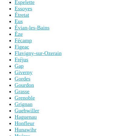
Espelette
Essoyes
Étretat
Eus
Évian-les-Bains
Èze
Fécamp
Figeac
Flavigny-sur-Ozerain
Fréjus
Gap
Giverny
Gordes
Gourdon
Grasse
Grenoble
Grignan
Guebwiller
Haguenau
Honfleur
Hunawihr