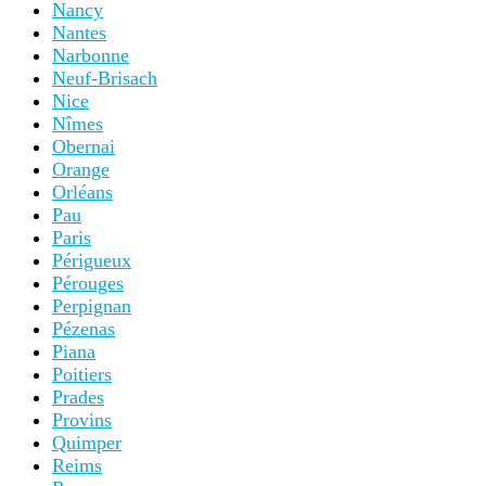
Nancy
Nantes
Narbonne
Neuf-Brisach
Nice
Nîmes
Obernai
Orange
Orléans
Pau
Paris
Périgueux
Pérouges
Perpignan
Pézenas
Piana
Poitiers
Prades
Provins
Quimper
Reims