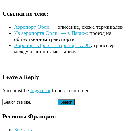
Ссылки по теме:
Аэропорт Орли
— описание, схема терминалов
Из аэропорта Орли — в Париж
: проезд на
общественном транспорте
Аэропорт Орли — аэропорт CDG
: трансфер
между аэропортами Парижа
Leave a Reply
You must be
logged in
to post a comment.
Регионы Франции:
Бретань