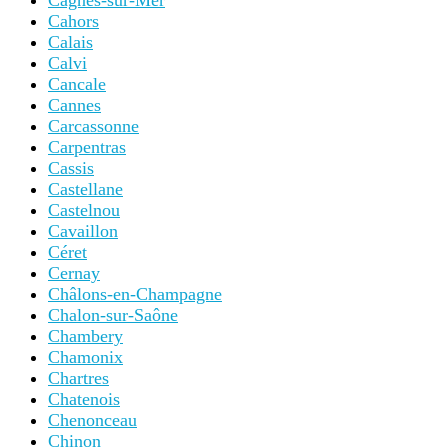
Cagnes-sur-Mer
Cahors
Calais
Calvi
Cancale
Cannes
Carcassonne
Carpentras
Cassis
Castellane
Castelnou
Cavaillon
Céret
Cernay
Châlons-en-Champagne
Chalon-sur-Saône
Chambery
Chamonix
Chartres
Chatenois
Chenonceau
Chinon