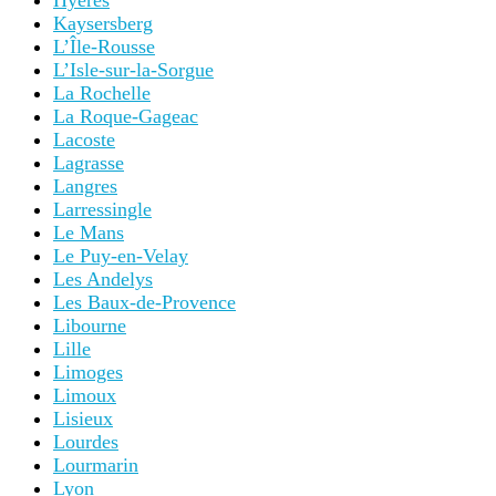
Hyères
Kaysersberg
L’Île-Rousse
L’Isle-sur-la-Sorgue
La Rochelle
La Roque-Gageac
Lacoste
Lagrasse
Langres
Larressingle
Le Mans
Le Puy-en-Velay
Les Andelys
Les Baux-de-Provence
Libourne
Lille
Limoges
Limoux
Lisieux
Lourdes
Lourmarin
Lyon