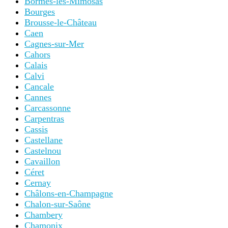
Bormes-les-Mimosas
Bourges
Brousse-le-Château
Caen
Cagnes-sur-Mer
Cahors
Calais
Calvi
Cancale
Cannes
Carcassonne
Carpentras
Cassis
Castellane
Castelnou
Cavaillon
Céret
Cernay
Châlons-en-Champagne
Chalon-sur-Saône
Chambery
Chamonix