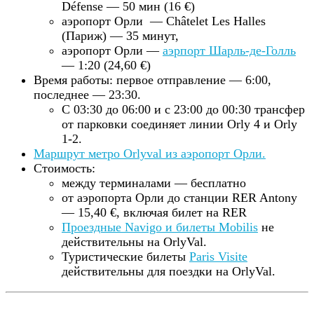
Défense — 50 мин (16 €)
аэропорт Орли — Châtelet Les Halles
(Париж) — 35 минут,
аэропорт Орли —
аэрпорт Шарль-де-Голль
— 1:20 (24,60 €)
Время работы: первое отправление — 6:00,
последнее — 23:30.
С 03:30 до 06:00 и с 23:00 до 00:30 трансфер
от парковки соединяет линии Orly 4 и Orly
1-2.
Маршрут метро Orlyval из аэропорт Орли.
Стоимость:
между терминалами — бесплатно
от аэропорта Орли до станции RER Antony
— 15,40 €, включая билет на RER
Проездные Navigo и билеты Mobilis
не
действительны на OrlyVal.
Туристические билеты
Paris Visite
действительны для поездки на OrlyVal.