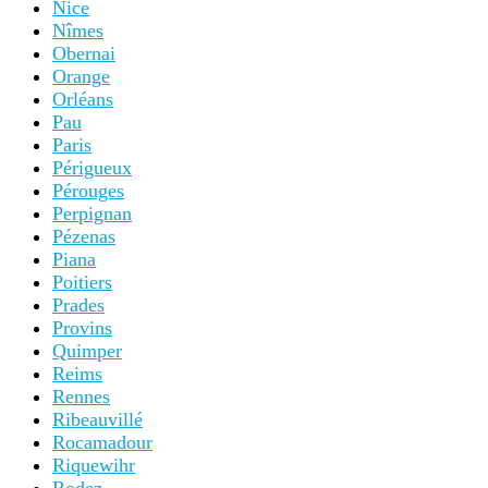
Nice
Nîmes
Obernai
Orange
Orléans
Pau
Paris
Périgueux
Pérouges
Perpignan
Pézenas
Piana
Poitiers
Prades
Provins
Quimper
Reims
Rennes
Ribeauvillé
Rocamadour
Riquewihr