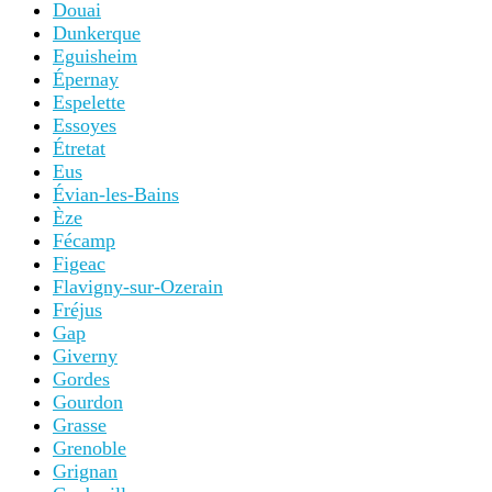
Douai
Dunkerque
Eguisheim
Épernay
Espelette
Essoyes
Étretat
Eus
Évian-les-Bains
Èze
Fécamp
Figeac
Flavigny-sur-Ozerain
Fréjus
Gap
Giverny
Gordes
Gourdon
Grasse
Grenoble
Grignan