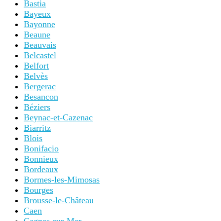
Bastia
Bayeux
Bayonne
Beaune
Beauvais
Belcastel
Belfort
Belvès
Bergerac
Besancon
Béziers
Beynac-et-Cazenac
Biarritz
Blois
Bonifacio
Bonnieux
Bordeaux
Bormes-les-Mimosas
Bourges
Brousse-le-Château
Caen