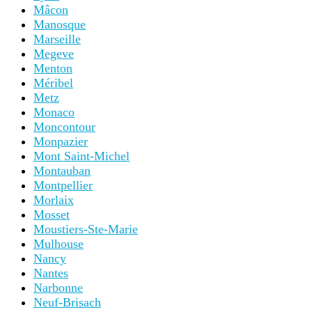
Mâcon
Manosque
Marseille
Megeve
Menton
Méribel
Metz
Monaco
Moncontour
Monpazier
Mont Saint-Michel
Montauban
Montpellier
Morlaix
Mosset
Moustiers-Ste-Marie
Mulhouse
Nancy
Nantes
Narbonne
Neuf-Brisach