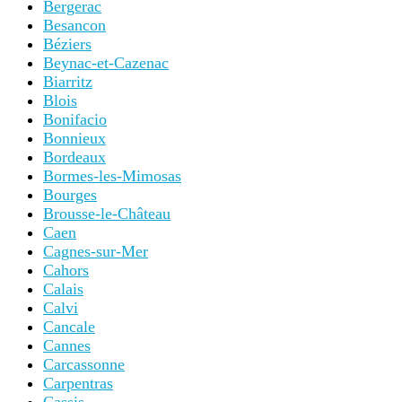
Bergerac
Besancon
Béziers
Beynac-et-Cazenac
Biarritz
Blois
Bonifacio
Bonnieux
Bordeaux
Bormes-les-Mimosas
Bourges
Brousse-le-Château
Caen
Cagnes-sur-Mer
Cahors
Calais
Calvi
Cancale
Cannes
Carcassonne
Carpentras