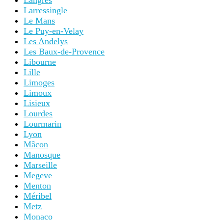
Langres
Larressingle
Le Mans
Le Puy-en-Velay
Les Andelys
Les Baux-de-Provence
Libourne
Lille
Limoges
Limoux
Lisieux
Lourdes
Lourmarin
Lyon
Mâcon
Manosque
Marseille
Megeve
Menton
Méribel
Metz
Monaco