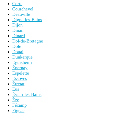
Corte
Courchevel
Deauville
Digne-les-Bains
Dijon
Dinan
Dinard
Dol-de-Bretagne
Dole
Douai
Dunkerque
Eguisheim
Épernay
Espelette
Essoyes
Étretat
Eus
Évian-les-Bains
Èze
Fécamp
Figeac