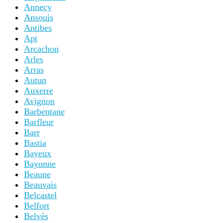
Annecy
Ansouis
Antibes
Apt
Arcachon
Arles
Arras
Autun
Auxerre
Avignon
Barbentane
Barfleur
Barr
Bastia
Bayeux
Bayonne
Beaune
Beauvais
Belcastel
Belfort
Belvès