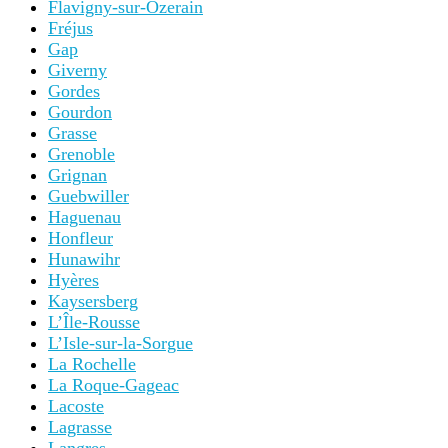
Flavigny-sur-Ozerain
Fréjus
Gap
Giverny
Gordes
Gourdon
Grasse
Grenoble
Grignan
Guebwiller
Haguenau
Honfleur
Hunawihr
Hyères
Kaysersberg
L’Île-Rousse
L’Isle-sur-la-Sorgue
La Rochelle
La Roque-Gageac
Lacoste
Lagrasse