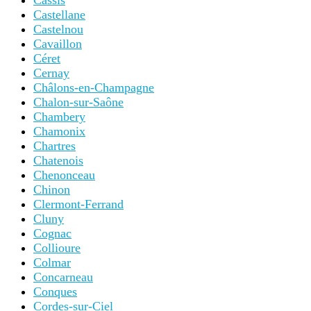
Cassis
Castellane
Castelnou
Cavaillon
Céret
Cernay
Châlons-en-Champagne
Chalon-sur-Saône
Chambery
Chamonix
Chartres
Chatenois
Chenonceau
Chinon
Clermont-Ferrand
Cluny
Cognac
Collioure
Colmar
Concarneau
Conques
Cordes-sur-Ciel