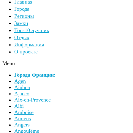
Главная
Города
Регионы
Замки
Топ-10 лучших
Отдых
Информация
О проекте
Menu
Города Франции:
Agen
Ainhoa
Ajacco
Aix-en-Provence
Albi
Amboise
Amiens
Angers
Angoulême