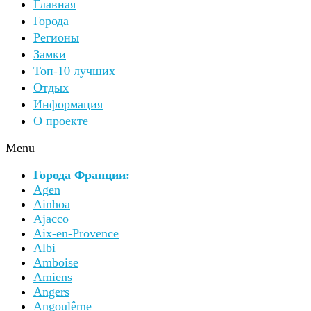
Главная
Города
Регионы
Замки
Топ-10 лучших
Отдых
Информация
О проекте
Menu
Города Франции:
Agen
Ainhoa
Ajacco
Aix-en-Provence
Albi
Amboise
Amiens
Angers
Angoulême