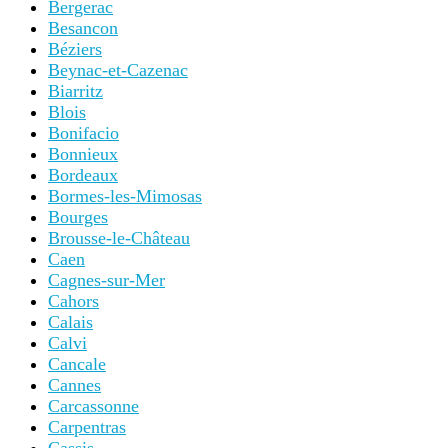
Bergerac
Besancon
Béziers
Beynac-et-Cazenac
Biarritz
Blois
Bonifacio
Bonnieux
Bordeaux
Bormes-les-Mimosas
Bourges
Brousse-le-Château
Caen
Cagnes-sur-Mer
Cahors
Calais
Calvi
Cancale
Cannes
Carcassonne
Carpentras