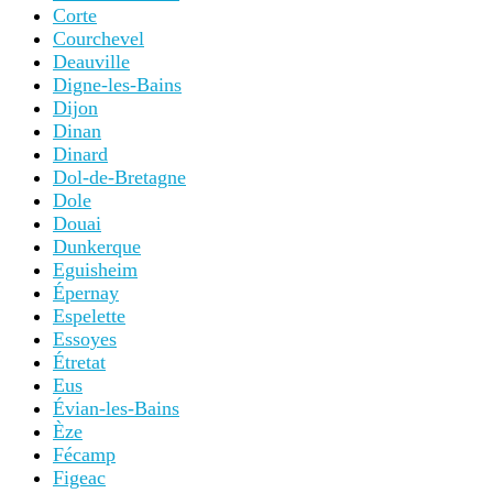
Corte
Courchevel
Deauville
Digne-les-Bains
Dijon
Dinan
Dinard
Dol-de-Bretagne
Dole
Douai
Dunkerque
Eguisheim
Épernay
Espelette
Essoyes
Étretat
Eus
Évian-les-Bains
Èze
Fécamp
Figeac