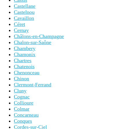
Cassis
Castellane
Castelnou
Cavaillon
Céret
Cernay
Châlons-en-Champagne
Chalon-sur-Saône
Chambery
Chamonix
Chartres
Chatenois
Chenonceau
Chinon
Clermont-Ferrand
Cluny
Cognac
Collioure
Colmar
Concarneau
Conques
Cordes-sur-Ciel