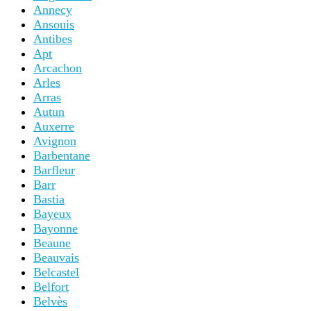
Annecy
Ansouis
Antibes
Apt
Arcachon
Arles
Arras
Autun
Auxerre
Avignon
Barbentane
Barfleur
Barr
Bastia
Bayeux
Bayonne
Beaune
Beauvais
Belcastel
Belfort
Belvès