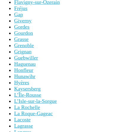
Flavigny-sur-Ozerain
Fréjus
Gap
Giverny
Gordes
Gourdon
Grasse
Grenoble
Grignan
Guebwiller
Haguenau
Honfleur
Hunawihr
Hyères
Kaysersberg
L’Île-Rousse
L’Isle-sur-la-Sorgue
La Rochelle
La Roque-Gageac
Lacoste
Lagrasse