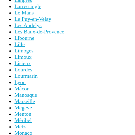
Langres
Larressingle
Le Mans
Le Puy-en-Velay
Les Andelys
Les Baux-de-Provence
Libourne
Lille
Limoges
Limoux
Lisieux
Lourdes
Lourmarin
Lyon
Mâcon
Manosque
Marseille
Megeve
Menton
Méribel
Metz
Monaco