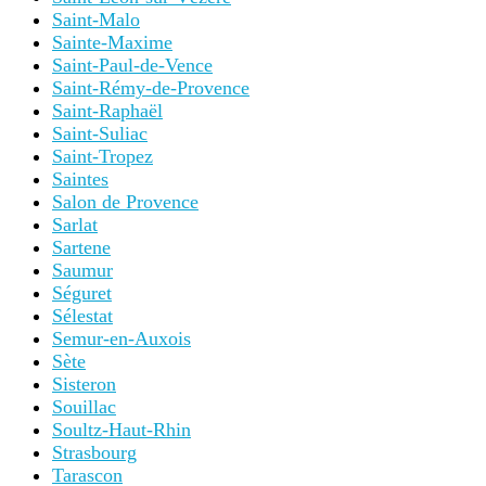
Saint-Malo
Sainte-Maxime
Saint-Paul-de-Vence
Saint-Rémy-de-Provence
Saint-Raphaël
Saint-Suliac
Saint-Tropez
Saintes
Salon de Provence
Sarlat
Sartene
Saumur
Séguret
Sélestat
Semur-en-Auxois
Sète
Sisteron
Souillac
Soultz-Haut-Rhin
Strasbourg
Tarascon