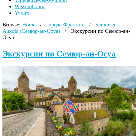
Villeneuve-lès-Avignon
Wissembourg
Yvoire
Browse:
Home
/
Города Франции
/
Semur-en-
Auxois (Семюр-ан-Осуа)
/
Экскурсии по Семюр-ан-
Осуа
Экскурсии по Семюр-ан-Осуа