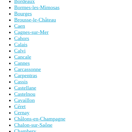
Bordeaux
Bormes-les-Mimosas
Bourges
Brousse-le-Château
Caen
Cagnes-sur-Mer
Cahors
Calais
Calvi
Cancale
Cannes
Carcassonne
Carpentras
Cassis
Castellane
Castelnou
Cavaillon
Céret
Cernay
Châlons-en-Champagne
Chalon-sur-Saône
Chambery