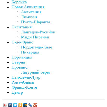
Корсика
Новая Аквитания
Аквитания
Лимузен
Пуату-Шаранта
Окситания:
Лангедок-Русийон
Миди Пиренеи
О-де-Франс
Норд-па-де-Кале
Пикардия
Нормандия
Овернь
Прованс:
Лазурный берег
Пэи-де-ла-Луар
Рона-Альпы
Франш-Конте
Центр