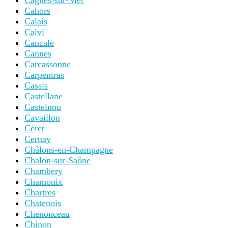
Cagnes-sur-Mer
Cahors
Calais
Calvi
Cancale
Cannes
Carcassonne
Carpentras
Cassis
Castellane
Castelnou
Cavaillon
Céret
Cernay
Châlons-en-Champagne
Chalon-sur-Saône
Chambery
Chamonix
Chartres
Chatenois
Chenonceau
Chinon