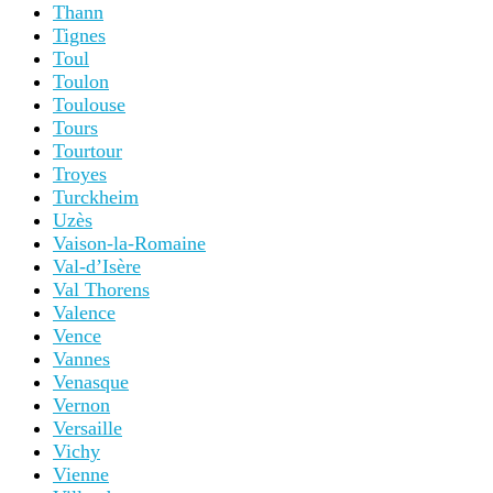
Thann
Tignes
Toul
Toulon
Toulouse
Tours
Tourtour
Troyes
Turckheim
Uzès
Vaison-la-Romaine
Val-d’Isère
Val Thorens
Valence
Vence
Vannes
Venasque
Vernon
Versaille
Vichy
Vienne