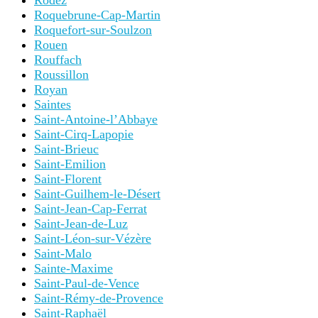
Rodez
Roquebrune-Cap-Martin
Roquefort-sur-Soulzon
Rouen
Rouffach
Roussillon
Royan
Saintes
Saint-Antoine-l’Abbaye
Saint-Cirq-Lapopie
Saint-Brieuc
Saint-Emilion
Saint-Florent
Saint-Guilhem-le-Désert
Saint-Jean-Cap-Ferrat
Saint-Jean-de-Luz
Saint-Léon-sur-Vézère
Saint-Malo
Sainte-Maxime
Saint-Paul-de-Vence
Saint-Rémy-de-Provence
Saint-Raphaël