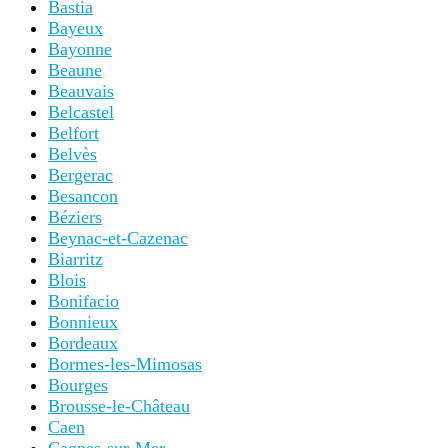
Bastia
Bayeux
Bayonne
Beaune
Beauvais
Belcastel
Belfort
Belvès
Bergerac
Besancon
Béziers
Beynac-et-Cazenac
Biarritz
Blois
Bonifacio
Bonnieux
Bordeaux
Bormes-les-Mimosas
Bourges
Brousse-le-Château
Caen