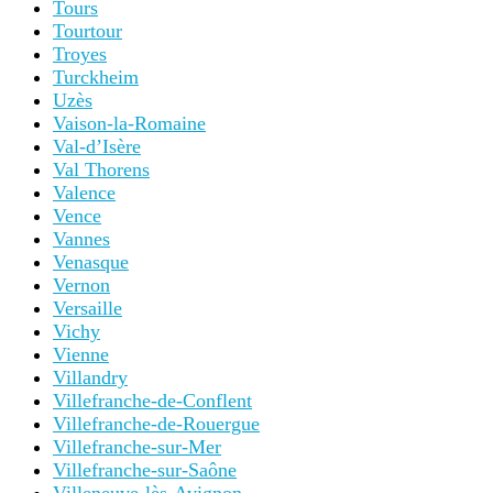
Tours
Tourtour
Troyes
Turckheim
Uzès
Vaison-la-Romaine
Val-d’Isère
Val Thorens
Valence
Vence
Vannes
Venasque
Vernon
Versaille
Vichy
Vienne
Villandry
Villefranche-de-Conflent
Villefranche-de-Rouergue
Villefranche-sur-Mer
Villefranche-sur-Saône