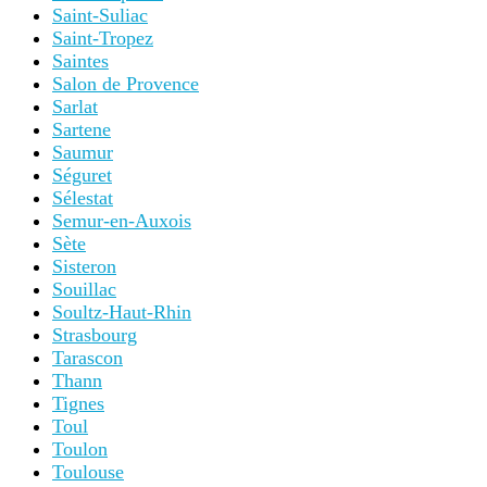
Saint-Suliac
Saint-Tropez
Saintes
Salon de Provence
Sarlat
Sartene
Saumur
Séguret
Sélestat
Semur-en-Auxois
Sète
Sisteron
Souillac
Soultz-Haut-Rhin
Strasbourg
Tarascon
Thann
Tignes
Toul
Toulon
Toulouse