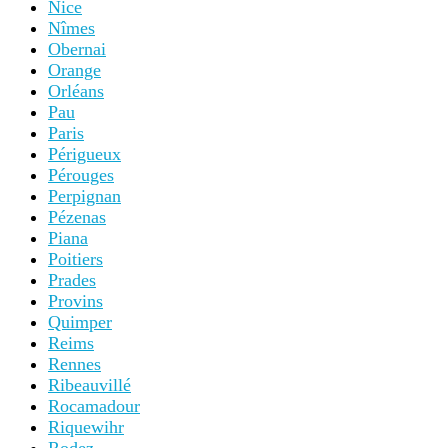
Nice
Nîmes
Obernai
Orange
Orléans
Pau
Paris
Périgueux
Pérouges
Perpignan
Pézenas
Piana
Poitiers
Prades
Provins
Quimper
Reims
Rennes
Ribeauvillé
Rocamadour
Riquewihr