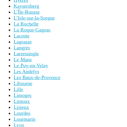
Hyères
Kaysersberg
L’Île-Rousse
L’Isle-sur-la-Sorgue
La Rochelle
La Roque-Gageac
Lacoste
Lagrasse
Langres
Larressingle
Le Mans
Le Puy-en-Velay
Les Andelys
Les Baux-de-Provence
Libourne
Lille
Limoges
Limoux
Lisieux
Lourdes
Lourmarin
Lyon