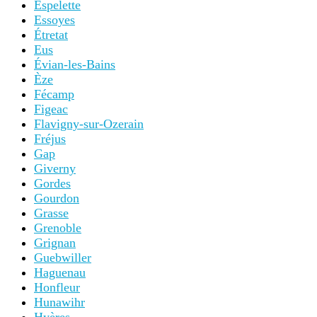
Espelette
Essoyes
Étretat
Eus
Évian-les-Bains
Èze
Fécamp
Figeac
Flavigny-sur-Ozerain
Fréjus
Gap
Giverny
Gordes
Gourdon
Grasse
Grenoble
Grignan
Guebwiller
Haguenau
Honfleur
Hunawihr