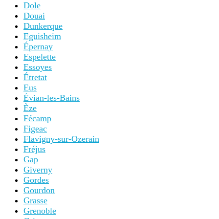
Dole
Douai
Dunkerque
Eguisheim
Épernay
Espelette
Essoyes
Étretat
Eus
Évian-les-Bains
Èze
Fécamp
Figeac
Flavigny-sur-Ozerain
Fréjus
Gap
Giverny
Gordes
Gourdon
Grasse
Grenoble