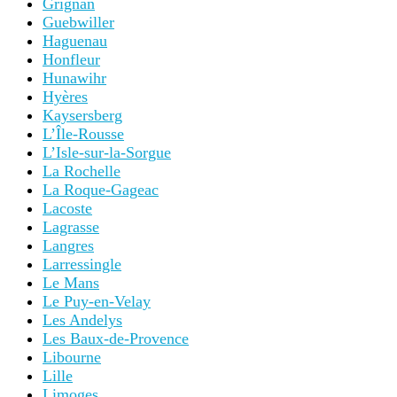
Grignan
Guebwiller
Haguenau
Honfleur
Hunawihr
Hyères
Kaysersberg
L’Île-Rousse
L’Isle-sur-la-Sorgue
La Rochelle
La Roque-Gageac
Lacoste
Lagrasse
Langres
Larressingle
Le Mans
Le Puy-en-Velay
Les Andelys
Les Baux-de-Provence
Libourne
Lille
Limoges