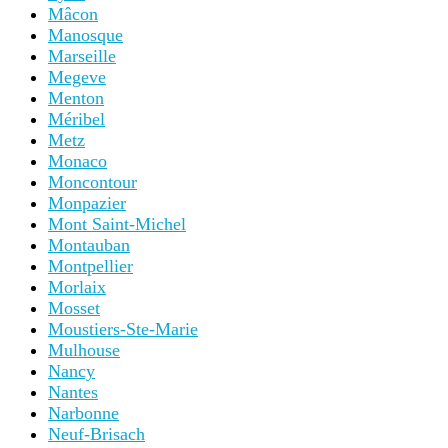
Mâcon
Manosque
Marseille
Megeve
Menton
Méribel
Metz
Monaco
Moncontour
Monpazier
Mont Saint-Michel
Montauban
Montpellier
Morlaix
Mosset
Moustiers-Ste-Marie
Mulhouse
Nancy
Nantes
Narbonne
Neuf-Brisach