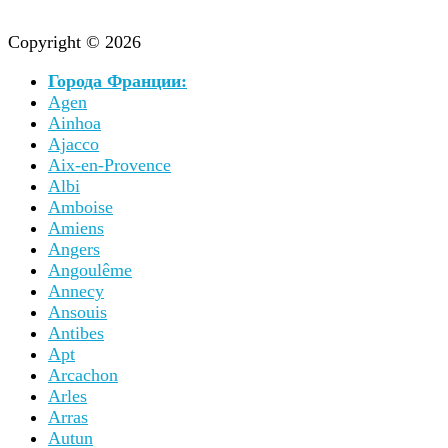
Copyright © 2026
Города Франции:
Agen
Ainhoa
Ajacco
Aix-en-Provence
Albi
Amboise
Amiens
Angers
Angoulême
Annecy
Ansouis
Antibes
Apt
Arcachon
Arles
Arras
Autun