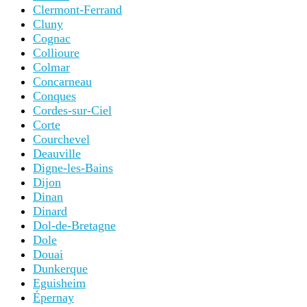
Clermont-Ferrand
Cluny
Cognac
Collioure
Colmar
Concarneau
Conques
Cordes-sur-Ciel
Corte
Courchevel
Deauville
Digne-les-Bains
Dijon
Dinan
Dinard
Dol-de-Bretagne
Dole
Douai
Dunkerque
Eguisheim
Épernay