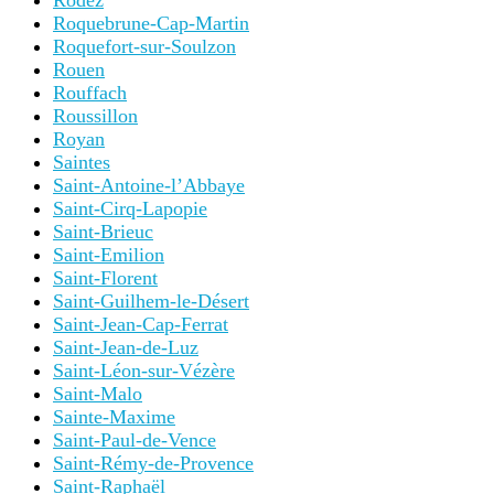
Rodez
Roquebrune-Cap-Martin
Roquefort-sur-Soulzon
Rouen
Rouffach
Roussillon
Royan
Saintes
Saint-Antoine-l’Abbaye
Saint-Cirq-Lapopie
Saint-Brieuc
Saint-Emilion
Saint-Florent
Saint-Guilhem-le-Désert
Saint-Jean-Cap-Ferrat
Saint-Jean-de-Luz
Saint-Léon-sur-Vézère
Saint-Malo
Sainte-Maxime
Saint-Paul-de-Vence
Saint-Rémy-de-Provence
Saint-Raphaël