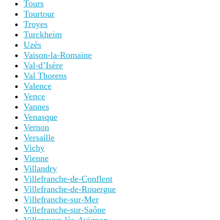
Tours
Tourtour
Troyes
Turckheim
Uzès
Vaison-la-Romaine
Val-d’Isère
Val Thorens
Valence
Vence
Vannes
Venasque
Vernon
Versaille
Vichy
Vienne
Villandry
Villefranche-de-Conflent
Villefranche-de-Rouergue
Villefranche-sur-Mer
Villefranche-sur-Saône