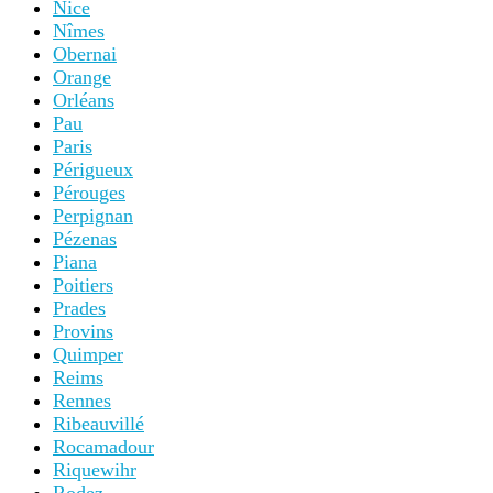
Nice
Nîmes
Obernai
Orange
Orléans
Pau
Paris
Périgueux
Pérouges
Perpignan
Pézenas
Piana
Poitiers
Prades
Provins
Quimper
Reims
Rennes
Ribeauvillé
Rocamadour
Riquewihr