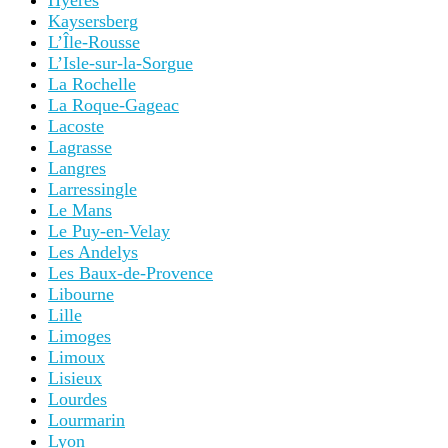
Hyères
Kaysersberg
L’Île-Rousse
L’Isle-sur-la-Sorgue
La Rochelle
La Roque-Gageac
Lacoste
Lagrasse
Langres
Larressingle
Le Mans
Le Puy-en-Velay
Les Andelys
Les Baux-de-Provence
Libourne
Lille
Limoges
Limoux
Lisieux
Lourdes
Lourmarin
Lyon