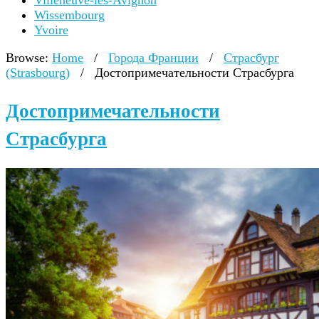
Villeneuve-lès-Avignon
Wissembourg
Yvoire
Browse:
Home
/
Города Франции
/
Страсбург
(Strasbourg)
/
Достопримечательности Страсбурга
Достопримечательности
Страсбурга