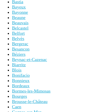
Bastia
Bayeux
Bayonne
Beaune
Beauvais
Belcastel
Belfort
Belvès
Bergerac
Besancon
Béziers
Beynac-et-Cazenac
Biarritz
Blois
Bonifacio
Bonnieux
Bordeaux
Bormes-les-Mimosas
Bourges
Brousse-le-Château
Caen