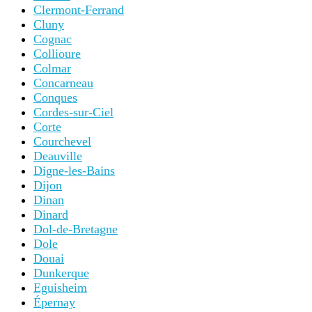
Clermont-Ferrand
Cluny
Cognac
Collioure
Colmar
Concarneau
Conques
Cordes-sur-Ciel
Corte
Courchevel
Deauville
Digne-les-Bains
Dijon
Dinan
Dinard
Dol-de-Bretagne
Dole
Douai
Dunkerque
Eguisheim
Épernay