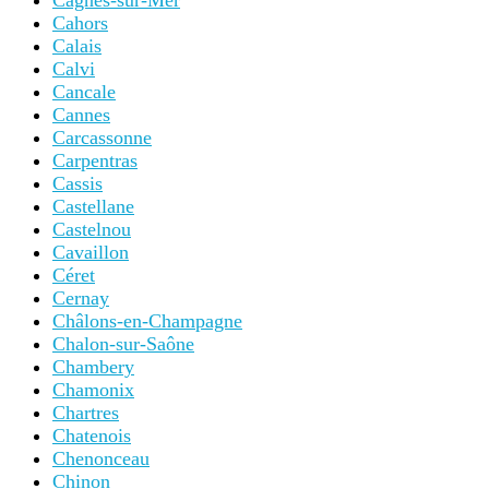
Cagnes-sur-Mer
Cahors
Calais
Calvi
Cancale
Cannes
Carcassonne
Carpentras
Cassis
Castellane
Castelnou
Cavaillon
Céret
Cernay
Châlons-en-Champagne
Chalon-sur-Saône
Chambery
Chamonix
Chartres
Chatenois
Chenonceau
Chinon