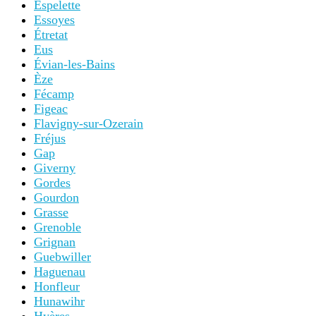
Espelette
Essoyes
Étretat
Eus
Évian-les-Bains
Èze
Fécamp
Figeac
Flavigny-sur-Ozerain
Fréjus
Gap
Giverny
Gordes
Gourdon
Grasse
Grenoble
Grignan
Guebwiller
Haguenau
Honfleur
Hunawihr