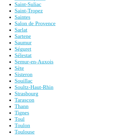
Saint-Suliac
Saint-Tropez
Saintes
Salon de Provence
Sarlat
Sartene
Saumur
Séguret
Sélestat
Semur-en-Auxois
Sète
Sisteron
Souillac
Soultz-Haut-Rhin
Strasbourg
Tarascon
Thann
Tignes
Toul
Toulon
Toulouse