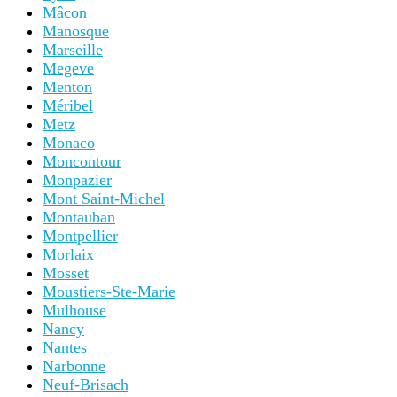
Mâcon
Manosque
Marseille
Megeve
Menton
Méribel
Metz
Monaco
Moncontour
Monpazier
Mont Saint-Michel
Montauban
Montpellier
Morlaix
Mosset
Moustiers-Ste-Marie
Mulhouse
Nancy
Nantes
Narbonne
Neuf-Brisach