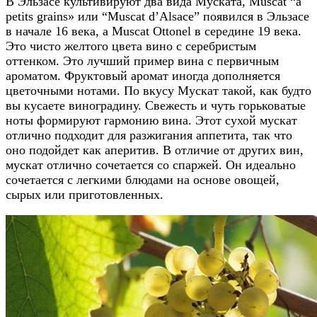
В Эльзасе культивируют два вида Муската, Muscat “à
petits grains» или “Muscat d’Alsace” появился в Эльзасе
в начале 16 века, а Muscat Ottonel в середине 19 века.
Это чисто желтого цвета вино с серебристым
оттенком. Это лучший пример вина с первичным
ароматом. Фруктовый аромат иногда дополняется
цветочными нотами. По вкусу Мускат такой, как будто
вы кусаете виноградину. Свежесть и чуть горьковатые
ноты формируют гармонию вина. Этот сухой мускат
отлично подходит для разжигания аппетита, так что
оно подойдет как аперитив. В отличие от других вин,
мускат отлично сочетается со спаржей. Он идеально
сочетается с легкими блюдами на основе овощей,
сырых или приготовленных.