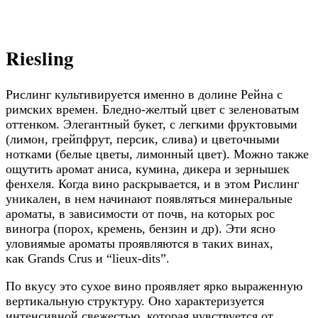
как Grands Crus и “lieux-dits”.
По вкусу это сухое вино проявляет ярко выраженную
вертикальную структуру. Оно характеризуется
интенсивной свежестью, которая чувствуется от
начала и до конца, в то время как средний вкус
определяется насыщенностью и богатым вкусом.
Основа вина, с ее колоритной и нежной фруктовым
вкусом, позволяет прекрасно сочетать это вино с
блюдами высокой кухни.
Рислинг из Эльзаса обладает уникальным и
отличительным вкусом, оттенки которого меняются в
зависимости от виноградников. Они могут улучшаться
в бутылке со врменем, в течении нескольких
десятилетий. Собранный поздно виноград делает
рислинг “Vendanges Tardives” или “Sélections de Grains
Nobles” особенно элегантным вином, более или менее
сладким, с богатой основой и экстраординарной
гармонией.