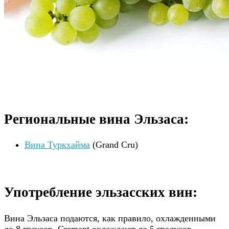
Употребление эльзасских вин:
Вина Эльзаса подаются, как правило, охлажденными
до 8 граусов. Cremant охлаждают до 5 градусов.
Сочетания вин с блюдами:
Аперитив
— Muscat d’Alsace, Gewurztraminer,
Cremant d»Alsace
Морепродукты
— Sylvaner, Pinot
blanc, Riesling, Cremant d»Alsace
Холодные мясные блюда и
салаты
— Sylvaner, Pinot blanc, Pinot Noir
Фуа-гра
— Pinot Gris, Gewurztraminer, Vendanges
Tardives
Рыба на гриле
— Sylvaner, Pinot
blanc, Riesling, Cremant d»Alsace
Рыба в соусе
— Pinot blanc, Riesling, Pinot
Gris, Cremant d»Alsace
Киш, пироги, суфле
— Sylvaner, Pinot blanc
Кислая капуста
— Riesling, Cremant d»Alsace