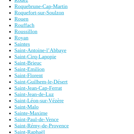
Rodez
Roquebrune-Cap-Martin
Roquefort-sur-Soulzon
Rouen
Rouffach
Roussillon
Royan
Saintes
Saint-Antoine-l’Abbaye
Saint-Cirq-Lapopie
Saint-Brieuc
Saint-Emilion
Saint-Florent
Saint-Guilhem-le-Désert
Saint-Jean-Cap-Ferrat
Saint-Jean-de-Luz
Saint-Léon-sur-Vézère
Saint-Malo
Sainte-Maxime
Saint-Paul-de-Vence
Saint-Rémy-de-Provence
Saint-Raphaël