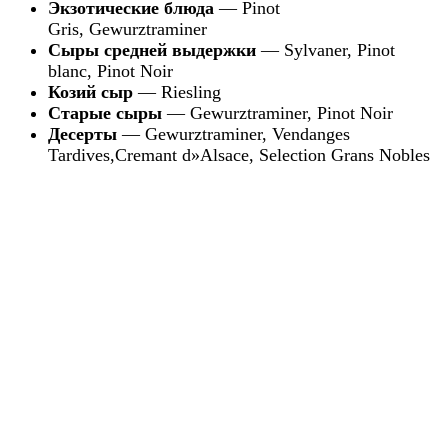
2 комментария
Отдых в Раю » Blog Archive » Идеальный
маршрут по Эльзасу / 1-29-2016 / ·