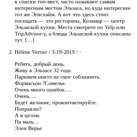
Поправлю?
А в целом.
Па маль…
Элен Верье
Leave a Reply
You must be
logged in
to post a comment.
Регионы Франции:
Бретань
Бургундия
Гранд-Эст:
Шампань-Арденны
Эльзас
Лотарингия
Иль де Франс
Корсика