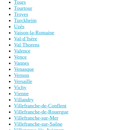
Tours
Tourtour
Troyes
Turckheim
Uzès
Vaison-la-Romaine
Val-d’Isère
Val Thorens
Valence
Vence
Vannes
Venasque
Vernon
Versaille
Vichy
Vienne
Villandry
Villefranche-de-Conflent
Villefranche-de-Rouergue
Villefranche-sur-Mer
Villefranche-sur-Saône