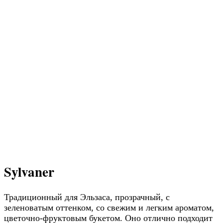
Традиционный для Эльзаса, прозрачный, с
зеленоватым оттенком, со свежим и легким ароматом,
цветочно-фруктовым букетом. Оно отлично подходит
для сочетания с моллюсками (устрицы, гребешки и
др), а также с рыбой, колбасными изделиями, или же
просто само по себе. Идеально для лета.
Местные вина отличаются легким фруктовым вкусом
и прекрасно подходят в качестве аперитива или в
качестве дополнения к кислой капусте или
мясным
блюдам
.