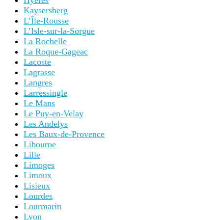
Hyères
Kaysersberg
L’Île-Rousse
L’Isle-sur-la-Sorgue
La Rochelle
La Roque-Gageac
Lacoste
Lagrasse
Langres
Larressingle
Le Mans
Le Puy-en-Velay
Les Andelys
Les Baux-de-Provence
Libourne
Lille
Limoges
Limoux
Lisieux
Lourdes
Lourmarin
Lyon