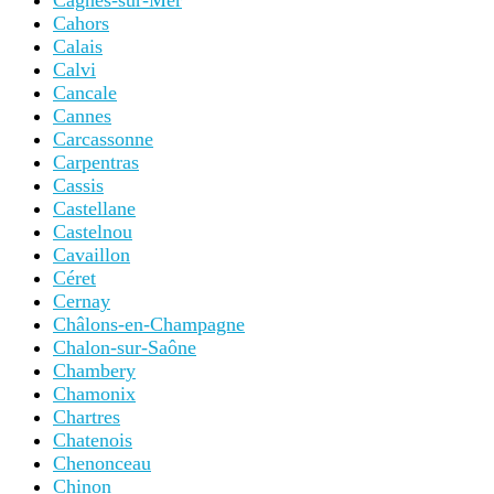
Cagnes-sur-Mer
Cahors
Calais
Calvi
Cancale
Cannes
Carcassonne
Carpentras
Cassis
Castellane
Castelnou
Cavaillon
Céret
Cernay
Châlons-en-Champagne
Chalon-sur-Saône
Chambery
Chamonix
Chartres
Chatenois
Chenonceau
Chinon