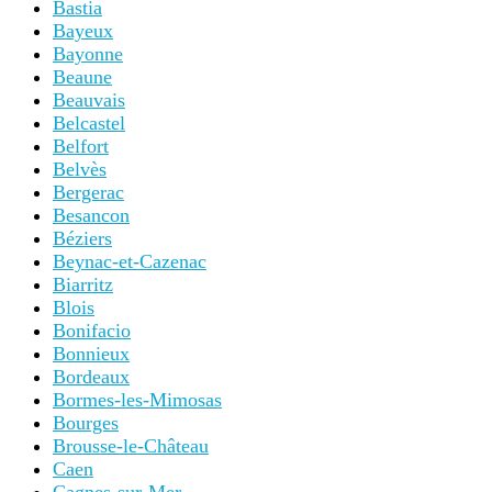
Bastia
Bayeux
Bayonne
Beaune
Beauvais
Belcastel
Belfort
Belvès
Bergerac
Besancon
Béziers
Beynac-et-Cazenac
Biarritz
Blois
Bonifacio
Bonnieux
Bordeaux
Bormes-les-Mimosas
Bourges
Brousse-le-Château
Caen