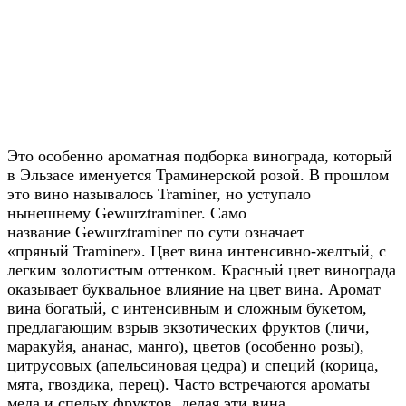
Это особенно ароматная подборка винограда, который
в Эльзасе именуется Траминерской розой. В прошлом
это вино называлось Traminer, но уступало
нынешнему Gewurztraminer. Само
название Gewurztraminer по сути означает
«пряный Traminer». Цвет вина интенсивно-желтый, с
легким золотистым оттенком. Красный цвет винограда
оказывает буквальное влияние на цвет вина. Аромат
вина богатый, с интенсивным и сложным букетом,
предлагающим взрыв экзотических фруктов (личи,
маракуйя, ананас, манго), цветов (особенно розы),
цитрусовых (апельсиновая цедра) и специй (корица,
мята, гвоздика, перец). Часто встречаются ароматы
меда и спелых фруктов, делая эти вина