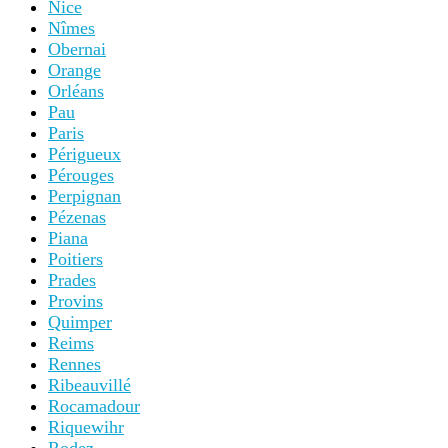
Nice
Nîmes
Obernai
Orange
Orléans
Pau
Paris
Périgueux
Pérouges
Perpignan
Pézenas
Piana
Poitiers
Prades
Provins
Quimper
Reims
Rennes
Ribeauvillé
Rocamadour
Riquewihr