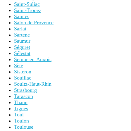
Saint-Suliac
Saint-Tropez
Saintes
Salon de Provence
Sarlat
Sartene
Saumur
Séguret
Sélestat
Semur-en-Auxois
Sète
Sisteron
Souillac
Soultz-Haut-Rhin
Strasbourg
Tarascon
Thann
Tignes
Toul
Toulon
Toulouse