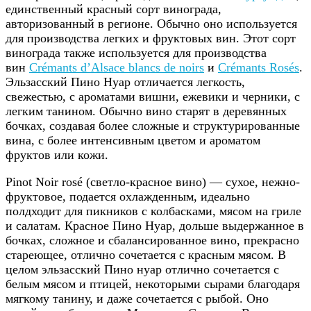
единственный красный сорт винограда,
авторизованный в регионе. Обычно оно используется
для производства легких и фруктовых вин. Этот сорт
винограда также используется для производства
вин
Crémants d’Alsace blancs de noirs
и
Crémants Rosés
.
Эльзасский Пино Нуар отличается легкость,
свежестью, с ароматами вишни, ежевики и черники, с
легким танином. Обычно вино старят в деревянных
бочках, создавая более сложные и структурированные
вина, с более интенсивным цветом и ароматом
фруктов или кожи.
Pinot Noir rosé (светло-красное вино) — сухое, нежно-
фруктовое, подается охлажденным, идеально
полдходит для пикников с колбасками, мясом на гриле
и салатам. Красное Пино Нуар, дольше выдержанное в
бочках, сложное и сбалансированное вино, прекрасно
стареющее, отлично сочетается с красным мясом. В
целом эльзасский Пино нуар отлично сочетается с
белым мясом и птицей, некоторыми сырами благодаря
мягкому танину, и даже сочетается с рыбой. Оно