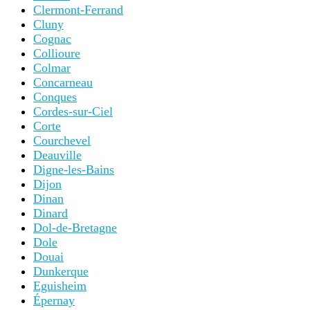
Clermont-Ferrand
Cluny
Cognac
Collioure
Colmar
Concarneau
Conques
Cordes-sur-Ciel
Corte
Courchevel
Deauville
Digne-les-Bains
Dijon
Dinan
Dinard
Dol-de-Bretagne
Dole
Douai
Dunkerque
Eguisheim
Épernay