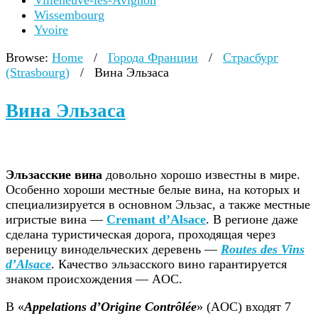
Villeneuve-lès-Avignon
Wissembourg
Yvoire
Browse:
Home
/
Города Франции
/
Страсбург
(Strasbourg)
/
Вина Эльзаса
Вина Эльзаса
Эльзасские вина
довольно хорошо известны в мире.
Особенно хороши местные белые вина, на которых и
специализируется в основном Эльзас, а также местные
игристые вина —
Cremant d’Alsace
. В регионе даже
сделана туристическая дорога, проходящая через
вереницу винодельческих деревень —
Routes des Vins
d’Alsace
. Качество эльзасского вино гарантируется
знаком происхождения — AOC.
В «
Appelations d’Origine Contrôlée
» (AOC) входят 7