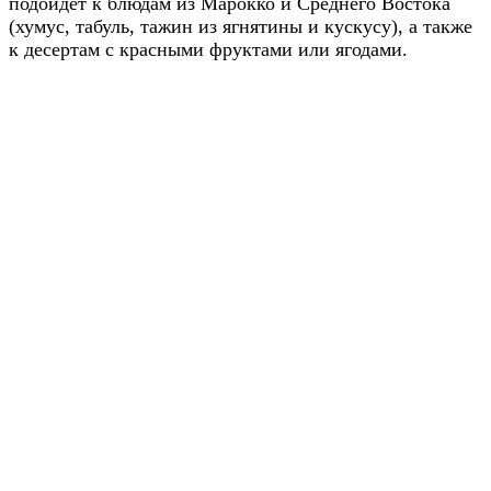
подойдет к блюдам из Марокко и Среднего Востока
(хумус, табуль, тажин из ягнятины и кускусу), а также
к десертам с красными фруктами или ягодами.
Riesling
Рислинг культивируется именно в долине Рейна с
римских времен. Бледно-желтый цвет с зеленоватым
оттенком. Элегантный букет, с легкими фруктовыми
(лимон, грейпфрут, персик, слива) и цветочными
нотками (белые цветы, лимонный цвет). Можно также
ощутить аромат аниса, кумина, дикера и зернышек
фенхеля. Когда вино раскрывается, и в этом Рислинг
уникален, в нем начинают появляться минеральные
ароматы, в зависимости от почв, на которых рос
виногра (порох, кремень, бензин и др). Эти ясно
уловиямые ароматы проявляются в таких винах,