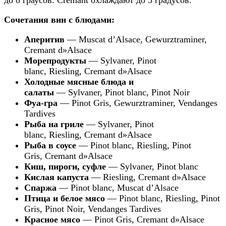
Спаржа
— Pinot blanc, Muscat d’Alsace
Птица и белое мясо
— Pinot blanc, Riesling, Pinot
Gris, Pinot Noir, Vendanges Tardives
Красное мясо
— Pinot Gris, Cremant d»Alsace
Экзотические блюда
— Pinot
Gris, Gewurztraminer
Сыры средней выдержки
— Sylvaner, Pinot
blanc, Pinot Noir
Козий сыр
— Riesling
Старые сыры
— Gewurztraminer, Pinot Noir
Десерты
— Gewurztraminer, Vendanges
Tardives,Cremant d»Alsace, Selection Grans Nobles