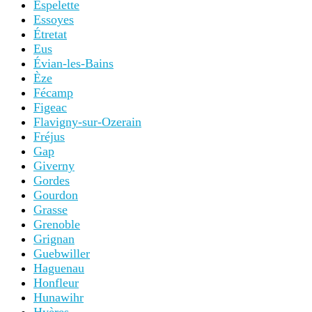
Espelette
Essoyes
Étretat
Eus
Évian-les-Bains
Èze
Fécamp
Figeac
Flavigny-sur-Ozerain
Fréjus
Gap
Giverny
Gordes
Gourdon
Grasse
Grenoble
Grignan
Guebwiller
Haguenau
Honfleur
Hunawihr