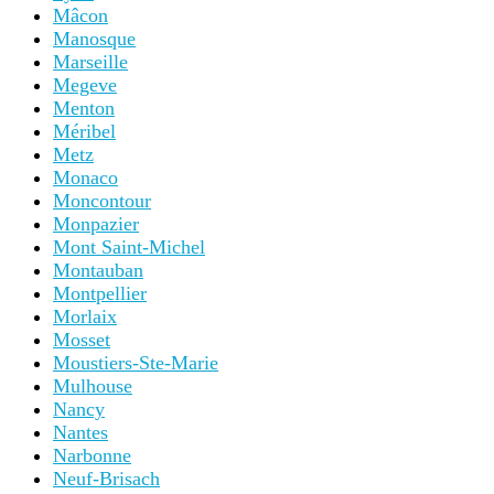
Mâcon
Manosque
Marseille
Megeve
Menton
Méribel
Metz
Monaco
Moncontour
Monpazier
Mont Saint-Michel
Montauban
Montpellier
Morlaix
Mosset
Moustiers-Ste-Marie
Mulhouse
Nancy
Nantes
Narbonne
Neuf-Brisach