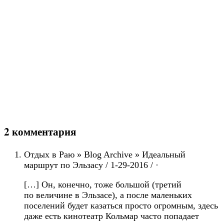
[…] Он, конечно, тоже большой (третий
по величине в Эльзасе), а после маленьких
поселений будет казаться просто огромным, здесь
даже есть кинотеатр Кольмар часто попадает
в списки топ-мест, часто называют самым
интересным местом Эльзаса, но куда интереснее
тот же Эгисхайм. А вот что здесь стоит
посещать — это рестораны, Кольмар — центр
Эльзаской кухни. Места смотрите по Yelp или
TripAdvisor-у, а блюда Эльзаской кухни описаны
тут. […]
Hélène Verrier / 3-19-2019 / ·
Ребята, добрый день.
Живу в Эльзасе 32 года.
Парижем никто не смог соблазнить.
Формасьон ?Сомелье.
Очень много ошибок….
Очень….
Будет желание, проконтактируйте.