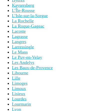
Hyères
Kaysersberg
L’Île-Rousse
L’Isle-sur-la-Sorgue
La Rochelle
La Roque-Gageac
Lacoste
Lagrasse
Langres
Larressingle
Le Mans
Le Puy-en-Velay
Les Andelys
Les Baux-de-Provence
Libourne
Lille
Limoges
Limoux
Lisieux
Lourdes
Lourmarin
Lyon