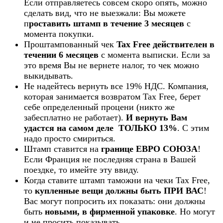
Если отправляетесь совсем скоро опять, можно
сделать вид, что не выезжали: Вы можете
п
роставить штамп в течение 3 месяцев
с
момента покупки.
Проштампованный чек
Tax Free действителен в
течении 6 месяцев
с момента выписки. Если за
это время Вы не вернете налог, то чек можно
выкидывать.
Не надейтесь вернуть все 19% НДС. Компания,
которая занимается возвратом Tax Free, берет
себе определенный процени (никто же
забесплатно не работает).
И вернуть Вам
удастся на самом деле ТОЛЬКО 13%
. С этим
надо просто смириться.
Штамп ставится на
границе ЕВРО СОЮЗА
!
Если Франция не последняя страна в Вашей
поездке, то имейте эту ввиду.
Когда ставите штамп таможни на чеки Tax Free,
то
купленные вещи должны быть ПРИ ВАС
!
Вас могут попросить их показать: они должны
быть
новыми, в фирменной упаковке
. Но могут
и не просить показывать.