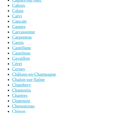
Cagnes-sur-Mer
Cahors
Calais
Calvi
Cancale
Cannes
Carcassonne
Carpentras
Cassis
Castellane
Castelnou
Cavaillon
Céret
Cernay
Châlons-en-Champagne
Chalon-sur-Saône
Chambery
Chamonix
Chartres
Chatenois
Chenonceau
Chinon