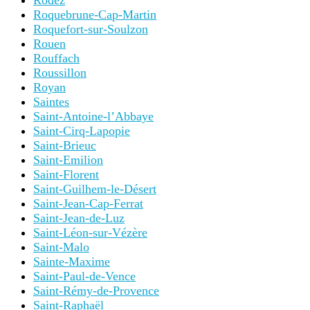
Rodez
Roquebrune-Cap-Martin
Roquefort-sur-Soulzon
Rouen
Rouffach
Roussillon
Royan
Saintes
Saint-Antoine-l’Abbaye
Saint-Cirq-Lapopie
Saint-Brieuc
Saint-Emilion
Saint-Florent
Saint-Guilhem-le-Désert
Saint-Jean-Cap-Ferrat
Saint-Jean-de-Luz
Saint-Léon-sur-Vézère
Saint-Malo
Sainte-Maxime
Saint-Paul-de-Vence
Saint-Rémy-de-Provence
Saint-Raphaël