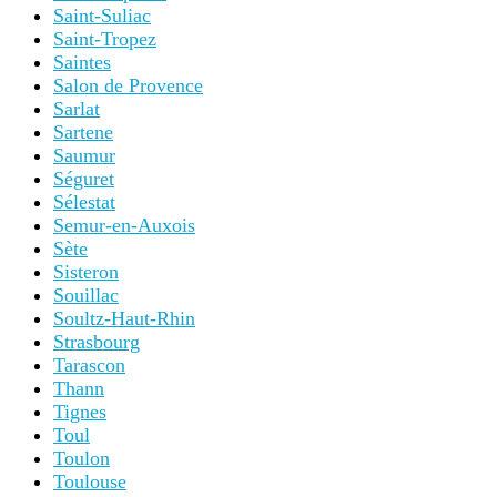
Saint-Suliac
Saint-Tropez
Saintes
Salon de Provence
Sarlat
Sartene
Saumur
Séguret
Sélestat
Semur-en-Auxois
Sète
Sisteron
Souillac
Soultz-Haut-Rhin
Strasbourg
Tarascon
Thann
Tignes
Toul
Toulon
Toulouse