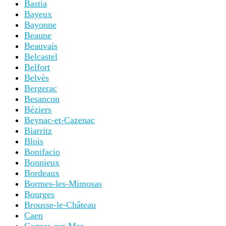
Bastia
Bayeux
Bayonne
Beaune
Beauvais
Belcastel
Belfort
Belvès
Bergerac
Besancon
Béziers
Beynac-et-Cazenac
Biarritz
Blois
Bonifacio
Bonnieux
Bordeaux
Bormes-les-Mimosas
Bourges
Brousse-le-Château
Caen