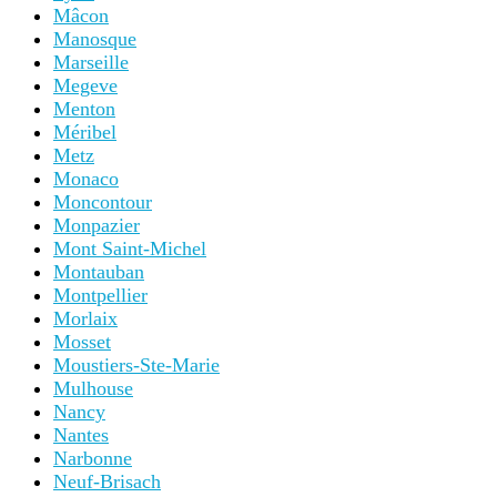
Mâcon
Manosque
Marseille
Megeve
Menton
Méribel
Metz
Monaco
Moncontour
Monpazier
Mont Saint-Michel
Montauban
Montpellier
Morlaix
Mosset
Moustiers-Ste-Marie
Mulhouse
Nancy
Nantes
Narbonne
Neuf-Brisach