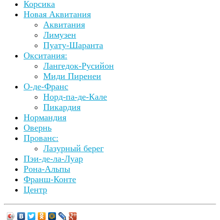
Корсика
Новая Аквитания
Аквитания
Лимузен
Пуату-Шаранта
Окситания:
Лангедок-Русийон
Миди Пиренеи
О-де-Франс
Норд-па-де-Кале
Пикардия
Нормандия
Овернь
Прованс:
Лазурный берег
Пэи-де-ла-Луар
Рона-Альпы
Франш-Конте
Центр