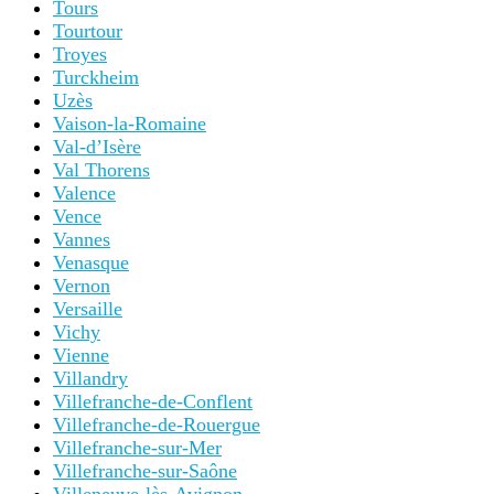
Tours
Tourtour
Troyes
Turckheim
Uzès
Vaison-la-Romaine
Val-d’Isère
Val Thorens
Valence
Vence
Vannes
Venasque
Vernon
Versaille
Vichy
Vienne
Villandry
Villefranche-de-Conflent
Villefranche-de-Rouergue
Villefranche-sur-Mer
Villefranche-sur-Saône