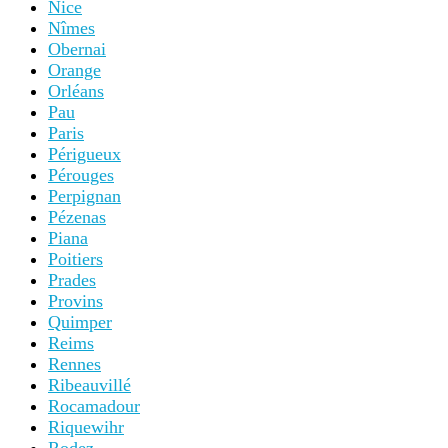
Nice
Nîmes
Obernai
Orange
Orléans
Pau
Paris
Périgueux
Pérouges
Perpignan
Pézenas
Piana
Poitiers
Prades
Provins
Quimper
Reims
Rennes
Ribeauvillé
Rocamadour
Riquewihr