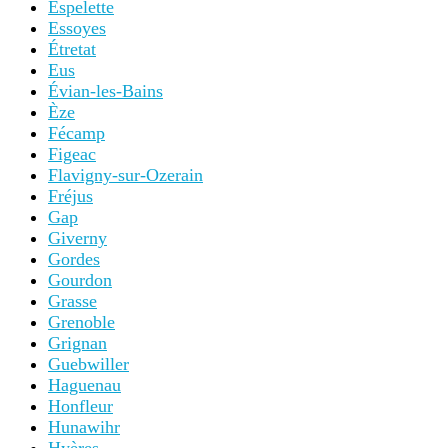
Espelette
Essoyes
Étretat
Eus
Évian-les-Bains
Èze
Fécamp
Figeac
Flavigny-sur-Ozerain
Fréjus
Gap
Giverny
Gordes
Gourdon
Grasse
Grenoble
Grignan
Guebwiller
Haguenau
Honfleur
Hunawihr