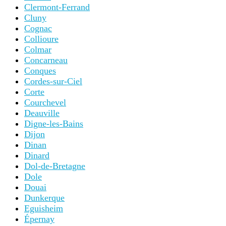
Clermont-Ferrand
Cluny
Cognac
Collioure
Colmar
Concarneau
Conques
Cordes-sur-Ciel
Corte
Courchevel
Deauville
Digne-les-Bains
Dijon
Dinan
Dinard
Dol-de-Bretagne
Dole
Douai
Dunkerque
Eguisheim
Épernay