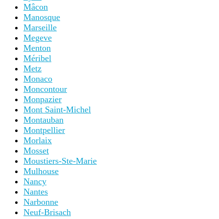
Mâcon
Manosque
Marseille
Megeve
Menton
Méribel
Metz
Monaco
Moncontour
Monpazier
Mont Saint-Michel
Montauban
Montpellier
Morlaix
Mosset
Moustiers-Ste-Marie
Mulhouse
Nancy
Nantes
Narbonne
Neuf-Brisach