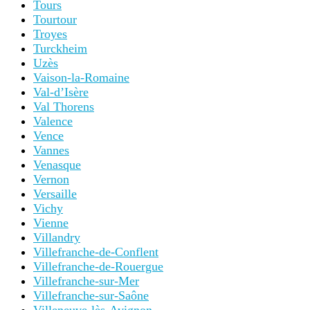
Tours
Tourtour
Troyes
Turckheim
Uzès
Vaison-la-Romaine
Val-d’Isère
Val Thorens
Valence
Vence
Vannes
Venasque
Vernon
Versaille
Vichy
Vienne
Villandry
Villefranche-de-Conflent
Villefranche-de-Rouergue
Villefranche-sur-Mer
Villefranche-sur-Saône