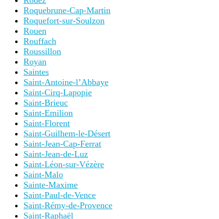
Rodez
Roquebrune-Cap-Martin
Roquefort-sur-Soulzon
Rouen
Rouffach
Roussillon
Royan
Saintes
Saint-Antoine-l’Abbaye
Saint-Cirq-Lapopie
Saint-Brieuc
Saint-Emilion
Saint-Florent
Saint-Guilhem-le-Désert
Saint-Jean-Cap-Ferrat
Saint-Jean-de-Luz
Saint-Léon-sur-Vézère
Saint-Malo
Sainte-Maxime
Saint-Paul-de-Vence
Saint-Rémy-de-Provence
Saint-Raphaël