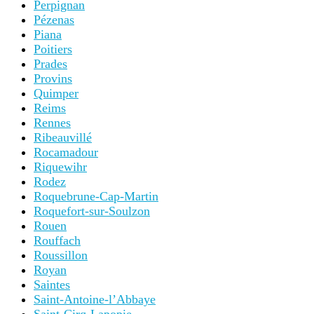
Perpignan
Pézenas
Piana
Poitiers
Prades
Provins
Quimper
Reims
Rennes
Ribeauvillé
Rocamadour
Riquewihr
Rodez
Roquebrune-Cap-Martin
Roquefort-sur-Soulzon
Rouen
Rouffach
Roussillon
Royan
Saintes
Saint-Antoine-l’Abbaye
Saint-Cirq-Lapopie