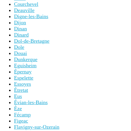
Courchevel
Deauville
Digne-les-Bains
Dijon
Dinan
Dinard
Dol-de-Bretagne
Dole
Douai
Dunkerque
Eguisheim
Épernay
Espelette
Essoyes
Étretat
Eus
Évian-les-Bains
Èze
Fécamp
Figeac
Flavigny-sur-Ozerain