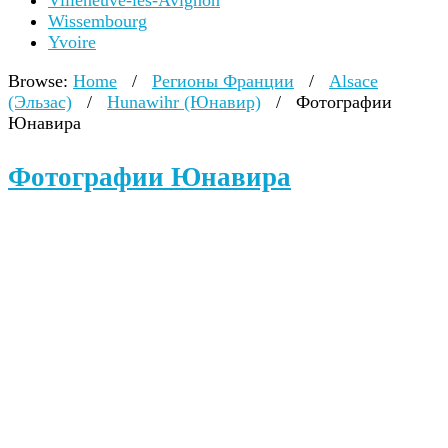
Villeneuve-lès-Avignon
Wissembourg
Yvoire
Browse:
Home
/
Регионы Франции
/
Alsace
(Эльзас)
/
Hunawihr (Юнавир)
/
Фотографии
Юнавира
Фотографии Юнавира