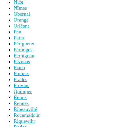
Nice
Nîmes
Obernai
Orange
Orléans
Pau
Paris
Périgueux
Pérouges
Perpignan
Pézenas
Piana
Poitiers
Prades
Provins
Quimper
Reims
Rennes
Ribeauvillé
Rocamadour
Riquewihr