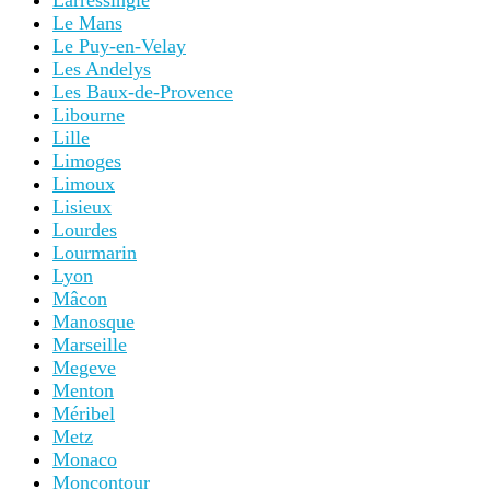
Le Mans
Le Puy-en-Velay
Les Andelys
Les Baux-de-Provence
Libourne
Lille
Limoges
Limoux
Lisieux
Lourdes
Lourmarin
Lyon
Mâcon
Manosque
Marseille
Megeve
Menton
Méribel
Metz
Monaco
Moncontour