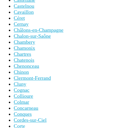
Castelnou
Cavaillon
Céret
Cernay
Châlons-en-Champagne
Chalon-sur-Saône
Chambery
Chamonix
Chartres
Chatenois
Chenonceau
Chinon
Clermont-Ferrand
Cluny
Cognac
Collioure
Colmar
Concarneau
Conques
Cordes-sur-Ciel
Corte