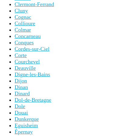
Clermont-Ferrand
Cluny
Cognac
Collioure
Colmar
Concarneau
Conques
Cordes-sur-Ciel
Corte
Courchevel
Deauville
Digne-les-Bains
Dijon
Dinan
Dinard
Dol-de-Bretagne
Dole
Douai
Dunkerque
Eguisheim
Épernay