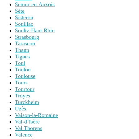
Semur-en-Auxois
Sète
Sisteron
Souillac
Soultz-Haut-Rhin
Strasbourg
Tarascon
Thann
Tignes
Toul
Toulon
Toulouse
Tours
Tourtour
Troyes
Turckheim
Uzès
Vaison-la-Romaine
Val-d’Isère
Val Thorens
Valence