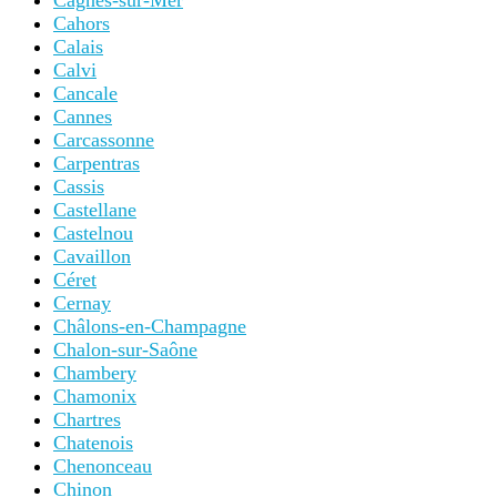
Cagnes-sur-Mer
Cahors
Calais
Calvi
Cancale
Cannes
Carcassonne
Carpentras
Cassis
Castellane
Castelnou
Cavaillon
Céret
Cernay
Châlons-en-Champagne
Chalon-sur-Saône
Chambery
Chamonix
Chartres
Chatenois
Chenonceau
Chinon