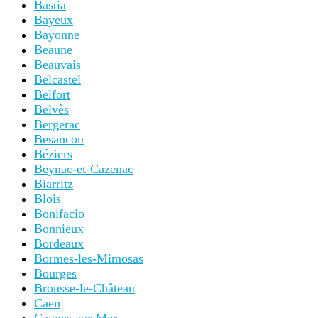
Bastia
Bayeux
Bayonne
Beaune
Beauvais
Belcastel
Belfort
Belvès
Bergerac
Besancon
Béziers
Beynac-et-Cazenac
Biarritz
Blois
Bonifacio
Bonnieux
Bordeaux
Bormes-les-Mimosas
Bourges
Brousse-le-Château
Caen