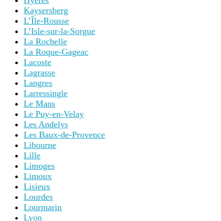
Hyères
Kaysersberg
L’Île-Rousse
L’Isle-sur-la-Sorgue
La Rochelle
La Roque-Gageac
Lacoste
Lagrasse
Langres
Larressingle
Le Mans
Le Puy-en-Velay
Les Andelys
Les Baux-de-Provence
Libourne
Lille
Limoges
Limoux
Lisieux
Lourdes
Lourmarin
Lyon