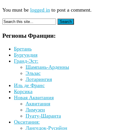
You must be
logged in
to post a comment.
Регионы Франции:
Бретань
Бургундия
Гранд-Эст:
Шампань-Арденны
Эльзас
Лотарингия
Иль де Франс
Корсика
Новая Аквитания
Аквитания
Лимузен
Пуату-Шаранта
Окситания:
Лангедок-Русийон