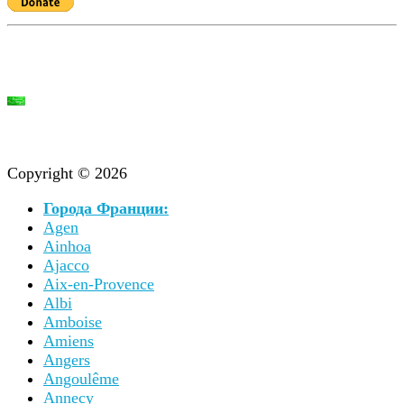
Copyright © 2026
Города Франции:
Agen
Ainhoa
Ajacco
Aix-en-Provence
Albi
Amboise
Amiens
Angers
Angoulême
Annecy