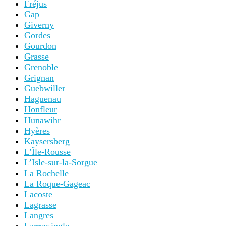
Fréjus
Gap
Giverny
Gordes
Gourdon
Grasse
Grenoble
Grignan
Guebwiller
Haguenau
Honfleur
Hunawihr
Hyères
Kaysersberg
L’Île-Rousse
L’Isle-sur-la-Sorgue
La Rochelle
La Roque-Gageac
Lacoste
Lagrasse
Langres
Larressingle