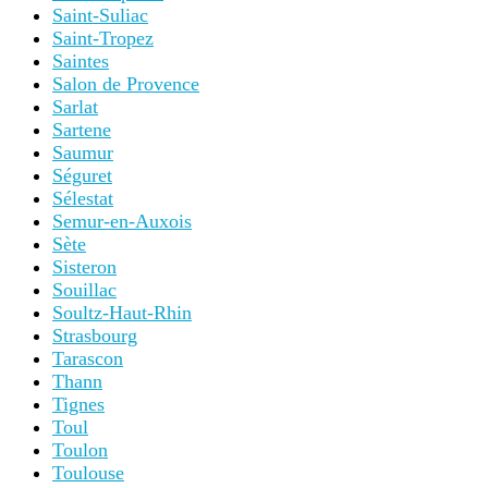
Saint-Suliac
Saint-Tropez
Saintes
Salon de Provence
Sarlat
Sartene
Saumur
Séguret
Sélestat
Semur-en-Auxois
Sète
Sisteron
Souillac
Soultz-Haut-Rhin
Strasbourg
Tarascon
Thann
Tignes
Toul
Toulon
Toulouse