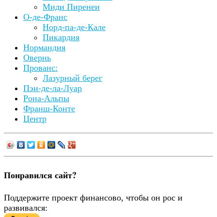
Миди Пиренеи
О-де-Франс
Норд-па-де-Кале
Пикардия
Нормандия
Овернь
Прованс:
Лазурный берег
Пэи-де-ла-Луар
Рона-Альпы
Франш-Конте
Центр
Понравился сайт?
Поддержите проект финансово, чтобы он рос и
развивался: