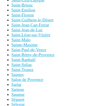
Saint-Brieuc
Saint-Emilion
Saint-Florent
Saint-Guilhem-le-Désert
Saint-Jean-Cap-Ferrat
Saint-Jean-de-Luz
Saint-Léon-sur-Vézère
Saint-Malo
Sainte-Maxime
Saint-Paul-de-Vence
Saint-Rémy-de-Provence
Saint-Raphaël
Saint-Suliac
Saint-Tropez
Saintes
Salon de Provence
Sarlat
Sartene
Saumur
Séguret
Sélestat