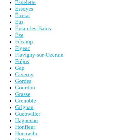
Espelette
Essoyes
Étretat
Eus
Évian-les-Bains
Èze
Fécamp
Figeac
Flavigny-sur-Ozerain
Fréjus
Gap
Giverny
Gordes
Gourdon
Grasse
Grenoble
Grignan
Guebwiller
Haguenau
Honfleur
Hunawihr