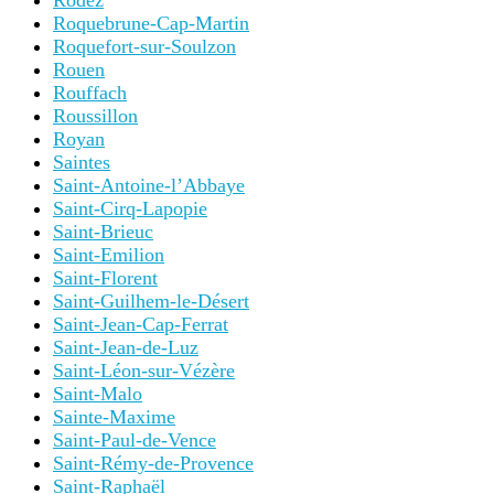
Rodez
Roquebrune-Cap-Martin
Roquefort-sur-Soulzon
Rouen
Rouffach
Roussillon
Royan
Saintes
Saint-Antoine-l’Abbaye
Saint-Cirq-Lapopie
Saint-Brieuc
Saint-Emilion
Saint-Florent
Saint-Guilhem-le-Désert
Saint-Jean-Cap-Ferrat
Saint-Jean-de-Luz
Saint-Léon-sur-Vézère
Saint-Malo
Sainte-Maxime
Saint-Paul-de-Vence
Saint-Rémy-de-Provence
Saint-Raphaël