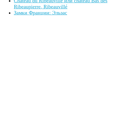
Château du Ribeauvillé или château Bas des
Ribeaupierre
, Ribeauvillé
Замки Франции: Эльзас