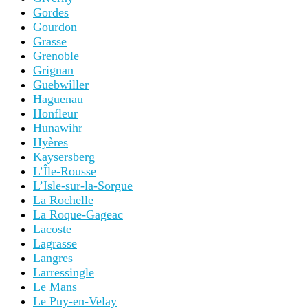
Gordes
Gourdon
Grasse
Grenoble
Grignan
Guebwiller
Haguenau
Honfleur
Hunawihr
Hyères
Kaysersberg
L’Île-Rousse
L’Isle-sur-la-Sorgue
La Rochelle
La Roque-Gageac
Lacoste
Lagrasse
Langres
Larressingle
Le Mans
Le Puy-en-Velay