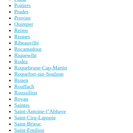
Poitiers
Prades
Provins
Quimper
Reims
Rennes
Ribeauvillé
Rocamadour
Riquewihr
Rodez
Roquebrune-Cap-Martin
Roquefort-sur-Soulzon
Rouen
Rouffach
Roussillon
Royan
Saintes
Saint-Antoine-l’Abbaye
Saint-Cirq-Lapopie
Saint-Brieuc
Saint-Emilion