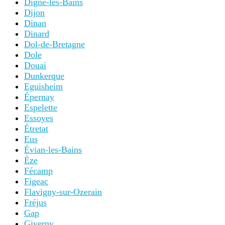
Digne-les-Bains
Dijon
Dinan
Dinard
Dol-de-Bretagne
Dole
Douai
Dunkerque
Eguisheim
Épernay
Espelette
Essoyes
Étretat
Eus
Évian-les-Bains
Èze
Fécamp
Figeac
Flavigny-sur-Ozerain
Fréjus
Gap
Giverny