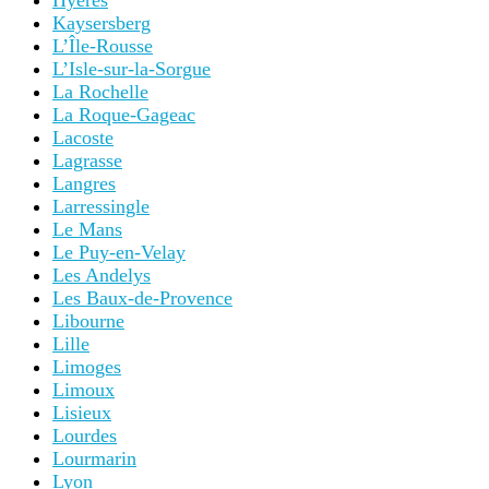
Hyères
Kaysersberg
L’Île-Rousse
L’Isle-sur-la-Sorgue
La Rochelle
La Roque-Gageac
Lacoste
Lagrasse
Langres
Larressingle
Le Mans
Le Puy-en-Velay
Les Andelys
Les Baux-de-Provence
Libourne
Lille
Limoges
Limoux
Lisieux
Lourdes
Lourmarin
Lyon