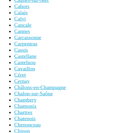
Cagnes-sur-Mer
Cahors
Calais
Calvi
Cancale
Cannes
Carcassonne
Carpentras
Cassis
Castellane
Castelnou
Cavaillon
Céret
Cernay
Châlons-en-Champagne
Chalon-sur-Saône
Chambery
Chamonix
Chartres
Chatenois
Chenonceau
Chinon