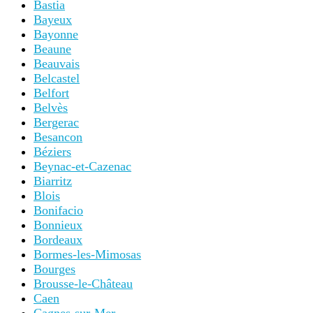
Bastia
Bayeux
Bayonne
Beaune
Beauvais
Belcastel
Belfort
Belvès
Bergerac
Besancon
Béziers
Beynac-et-Cazenac
Biarritz
Blois
Bonifacio
Bonnieux
Bordeaux
Bormes-les-Mimosas
Bourges
Brousse-le-Château
Caen