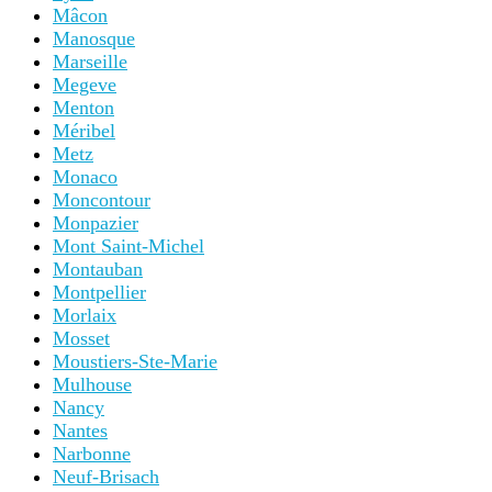
Mâcon
Manosque
Marseille
Megeve
Menton
Méribel
Metz
Monaco
Moncontour
Monpazier
Mont Saint-Michel
Montauban
Montpellier
Morlaix
Mosset
Moustiers-Ste-Marie
Mulhouse
Nancy
Nantes
Narbonne
Neuf-Brisach