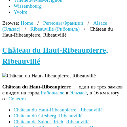
Villeneuve-lès-Avignon
Wissembourg
Yvoire
Browse:
Home
/
Регионы Франции
/
Alsace
(Эльзас)
/
Ribeauvillé (Рибовиль)
/
Château du
Haut-Ribeaupierre, Ribeauvillé
Château du Haut-Ribeaupierre,
Ribeauvillé
Château du Haut-Ribeaupierre
— один из трех замков
с видом на город
Рибовилле
в
Эльзасе
, в 16 км к югу
от
Селеста
.
Château du Haut-Ribeaupierre, Ribeauvillé
Château du Girsberg
,
Ribeauvillé
Château de Saint-Ulrich
,
Ribeauvillé