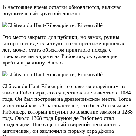
В настоящее время остатки обновляются, включая
внушительный круговой донжон.
Это место закрыто для публики, но замок, руины
которого свидетельствуют о его престиже прошлых
лет, может стать объектом приятного похода с
прекрасными видами на Рибовиль, окружающие
хребты и равнину Эльзаса.
Château du Haut-Ribeaupierre является старейшим из
замков Рибопьера, его существование известно с 1084
года. Он был построен на древнеримском месте. Тогда
известный как «Альтенкастель», это был Ансельм де
Рибопьер, который вступил во владение замком в 1288
году. Около 1368 года Брунон де Рибопьер стал
владельцем. Посвященный свирепой ненависти к
англичанам, он заключил в тюрьму сэра Джона