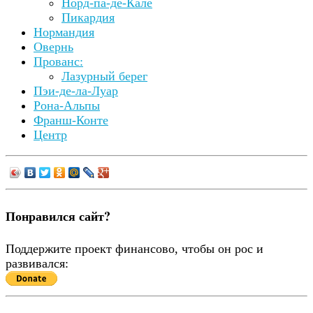
Норд-па-де-Кале
Пикардия
Нормандия
Овернь
Прованс:
Лазурный берег
Пэи-де-ла-Луар
Рона-Альпы
Франш-Конте
Центр
Понравился сайт?
Поддержите проект финансово, чтобы он рос и
развивался: