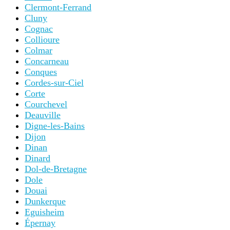
Clermont-Ferrand
Cluny
Cognac
Collioure
Colmar
Concarneau
Conques
Cordes-sur-Ciel
Corte
Courchevel
Deauville
Digne-les-Bains
Dijon
Dinan
Dinard
Dol-de-Bretagne
Dole
Douai
Dunkerque
Eguisheim
Épernay