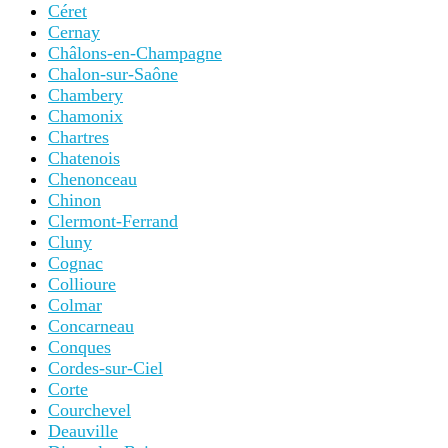
Céret
Cernay
Châlons-en-Champagne
Chalon-sur-Saône
Chambery
Chamonix
Chartres
Chatenois
Chenonceau
Chinon
Clermont-Ferrand
Cluny
Cognac
Collioure
Colmar
Concarneau
Conques
Cordes-sur-Ciel
Corte
Courchevel
Deauville