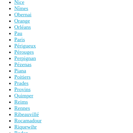
Nice
Nîmes
Obernai
Orange
Orléans
Pau
Paris
Périgueux
Pérouges
Perpignan
Pézenas
Piana
Poitiers
Prades
Provins
Quimper
Reims
Rennes
Ribeauvillé
Rocamadour
Riquewihr