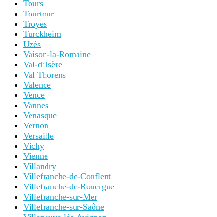
Tours
Tourtour
Troyes
Turckheim
Uzès
Vaison-la-Romaine
Val-d’Isère
Val Thorens
Valence
Vence
Vannes
Venasque
Vernon
Versaille
Vichy
Vienne
Villandry
Villefranche-de-Conflent
Villefranche-de-Rouergue
Villefranche-sur-Mer
Villefranche-sur-Saône