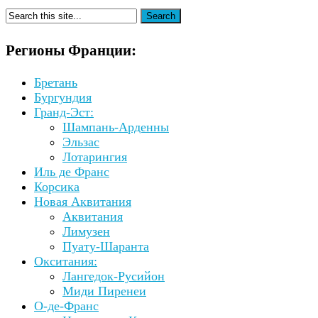
Регионы Франции:
Бретань
Бургундия
Гранд-Эст:
Шампань-Арденны
Эльзас
Лотарингия
Иль де Франс
Корсика
Новая Аквитания
Аквитания
Лимузен
Пуату-Шаранта
Окситания:
Лангедок-Русийон
Миди Пиренеи
О-де-Франс