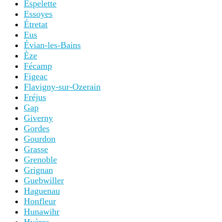
Espelette
Essoyes
Étretat
Eus
Évian-les-Bains
Èze
Fécamp
Figeac
Flavigny-sur-Ozerain
Fréjus
Gap
Giverny
Gordes
Gourdon
Grasse
Grenoble
Grignan
Guebwiller
Haguenau
Honfleur
Hunawihr