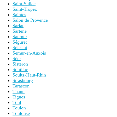
Saint-Suliac
Saint-Tropez
Saintes
Salon de Provence
Sarlat
Sartene
Saumur
Séguret
Sélestat
Semur-en-Auxois
Sète
Sisteron
Souillac
Soultz-Haut-Rhin
Strasbourg
Tarascon
Thann
Tignes
Toul
Toulon
Toulouse