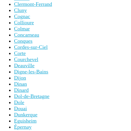
Clermont-Ferrand
Cluny
Cognac
Collioure
Colmar
Concarneau
Conques
Cordes-sur-Ciel
Corte
Courchevel
Deauville
Digne-les-Bains
Dijon
Dinan
Dinard
Dol-de-Bretagne
Dole
Douai
Dunkerque
Eguisheim
Épernay