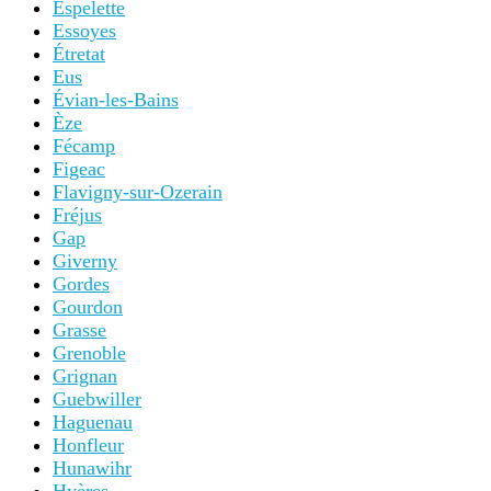
Espelette
Essoyes
Étretat
Eus
Évian-les-Bains
Èze
Fécamp
Figeac
Flavigny-sur-Ozerain
Fréjus
Gap
Giverny
Gordes
Gourdon
Grasse
Grenoble
Grignan
Guebwiller
Haguenau
Honfleur
Hunawihr