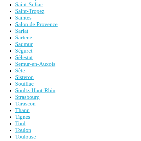
Saint-Suliac
Saint-Tropez
Saintes
Salon de Provence
Sarlat
Sartene
Saumur
Séguret
Sélestat
Semur-en-Auxois
Sète
Sisteron
Souillac
Soultz-Haut-Rhin
Strasbourg
Tarascon
Thann
Tignes
Toul
Toulon
Toulouse