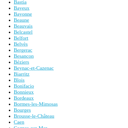
Bastia
Bayeux
Bayonne
Beaune
Beauvais
Belcastel
Belfort
Belvès
Bergerac
Besancon
Béziers
Beynac-et-Cazenac
Biarritz
Blois
Bonifacio
Bonnieux
Bordeaux
Bormes-les-Mimosas
Bourges
Brousse-le-Château
Caen