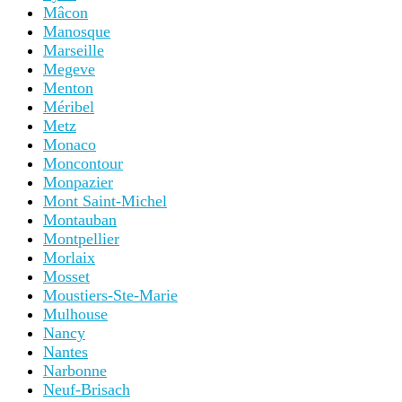
Mâcon
Manosque
Marseille
Megeve
Menton
Méribel
Metz
Monaco
Moncontour
Monpazier
Mont Saint-Michel
Montauban
Montpellier
Morlaix
Mosset
Moustiers-Ste-Marie
Mulhouse
Nancy
Nantes
Narbonne
Neuf-Brisach