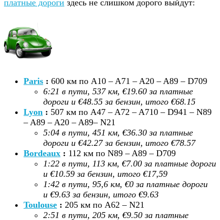
платные дороги
здесь не слишком дорого выйдут:
Paris
:
600 км по A10 – A71 – A20 – A89 – D709
6:21 в пути, 537
км, €19.60 за платные
дороги и €48.55 за бензин, итого €68.15
Lyon
:
507 км по A47 – A72 – A710 – D941 – N89
– A89 – A20 – A89– N21
5:04 в пути, 451 км, €36.30 за платные
дороги и €42.27 за бензин, итого €78.57
Bordeaux
:
112 км по N89 – A89 – D709
1:22 в пути, 113
км, €7.00 за платные дороги
и €10.59 за бензин, итого €17,59
1:42 в пути, 95,6
км, €0 за платные дороги
и €9.63 за бензин, итого €9.63
Toulouse
:
205 км по A62 – N21
2:51 в пути, 205
км, €9.50 за платные