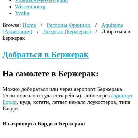
Villeneuve-lès-Avignon
Wissembourg
Yvoire
Browse:
Home
/
Регионы Франции
/
Aquitaine
(Аквитания)
/
Bergerac (Бержерак)
/
Добраться в
Бержерак
Добраться в Бержерак
На самолете в Бержерак:
Можно добираться или через аэропорт Бержерака
(если повезло и туда есть рейсы), либо через
аэропорт
Бордо
, куда, кстати, летает немало лоукостеров, типа
Easyjet.
Из аэропорта Бордо в Бержерак: