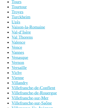
Tours
Tourtour
Troyes
Turckheim
Uzès
Vaison-la-Romaine
Val-d’Isère
Val Thorens
Valence
Vence
Vannes
Venasque
Vernon
Versaille
Vichy
Vienne
Villandry
Villefranche-de-Conflent
Villefranche-de-Rouergue
Villefranche-sur-Mer
Villefranche-sur-Saône