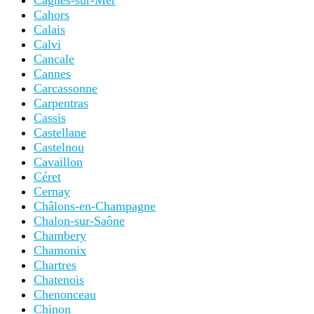
Cagnes-sur-Mer
Cahors
Calais
Calvi
Cancale
Cannes
Carcassonne
Carpentras
Cassis
Castellane
Castelnou
Cavaillon
Céret
Cernay
Châlons-en-Champagne
Chalon-sur-Saône
Chambery
Chamonix
Chartres
Chatenois
Chenonceau
Chinon