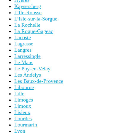
Hyères
Kaysersberg
L’Île-Rousse
L’Isle-sur-la-Sorgue
La Rochelle
La Roque-Gageac
Lacoste
Lagrasse
Langres
Larressingle
Le Mans
Le Puy-en-Velay
Les Andelys
Les Baux-de-Provence
Libourne
Lille
Limoges
Limoux
Lisieux
Lourdes
Lourmarin
Lyon