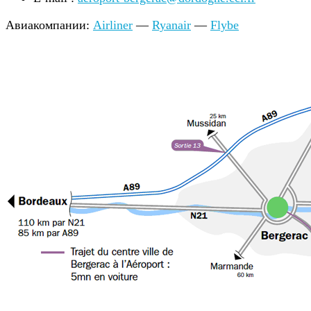
Авиакомпании:
Airliner
—
Ryanair
—
Flybe