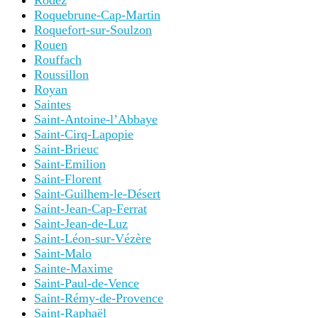
Rodez
Roquebrune-Cap-Martin
Roquefort-sur-Soulzon
Rouen
Rouffach
Roussillon
Royan
Saintes
Saint-Antoine-l’Abbaye
Saint-Cirq-Lapopie
Saint-Brieuc
Saint-Emilion
Saint-Florent
Saint-Guilhem-le-Désert
Saint-Jean-Cap-Ferrat
Saint-Jean-de-Luz
Saint-Léon-sur-Vézère
Saint-Malo
Sainte-Maxime
Saint-Paul-de-Vence
Saint-Rémy-de-Provence
Saint-Raphaël