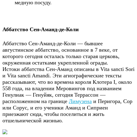
медную посуду.
Аббатство Сен-Аманд-де-Коли
Аббатство Сен-Аманд-де-Коли — бывшее
августинское аббатство, основанное в 7 веке, от
которого сегодня осталась только старая церковь,
окруженная остатками укрепленной ограды.
Истоки аббатства Сен-Аманд описаны в Vita sancti Sori
и Vita sancti Amandi. Эти агиографические тексты
рассказывают, что во времена короля Клотера I, около
558 года, на владении Меровингов под названием
Генулиак — Генуйяк, сегодня Террассон —
расположенном на границе
Лимузена
и Перигора, Сор
или Сорус, и его ученики Аманд и Сиприен
приезжают сюда, чтобы поселиться и жить
отшельнической жизнью.