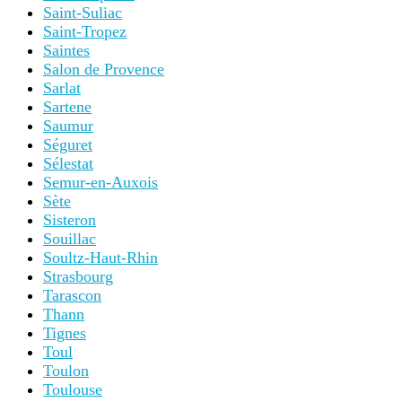
Saint-Suliac
Saint-Tropez
Saintes
Salon de Provence
Sarlat
Sartene
Saumur
Séguret
Sélestat
Semur-en-Auxois
Sète
Sisteron
Souillac
Soultz-Haut-Rhin
Strasbourg
Tarascon
Thann
Tignes
Toul
Toulon
Toulouse