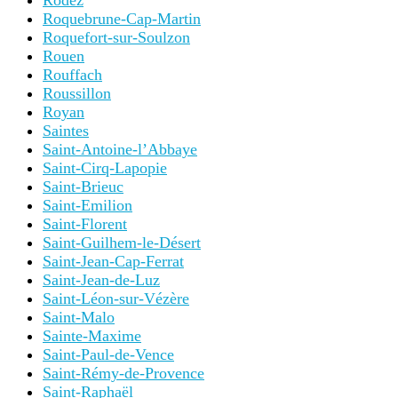
Rodez
Roquebrune-Cap-Martin
Roquefort-sur-Soulzon
Rouen
Rouffach
Roussillon
Royan
Saintes
Saint-Antoine-l’Abbaye
Saint-Cirq-Lapopie
Saint-Brieuc
Saint-Emilion
Saint-Florent
Saint-Guilhem-le-Désert
Saint-Jean-Cap-Ferrat
Saint-Jean-de-Luz
Saint-Léon-sur-Vézère
Saint-Malo
Sainte-Maxime
Saint-Paul-de-Vence
Saint-Rémy-de-Provence
Saint-Raphaël