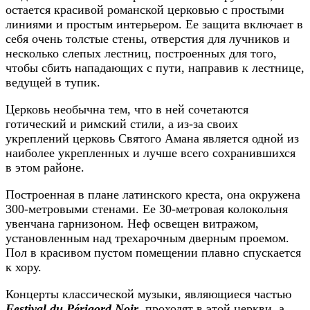
остается красивой романской церковью с простыми
линиями и простым интерьером. Ее защита включает в
себя очень толстые стены, отверстия для лучников и
несколько слепых лестниц, построенных для того,
чтобы сбить нападающих с пути, направив к лестнице,
ведущей в тупик.
Церковь необычна тем, что в ней сочетаются
готический и римский стили, а из-за своих
укреплений церковь Святого Амана является одной из
наиболее укрепленных и лучше всего сохранившихся
в этом районе.
Построенная в плане латинского креста, она окружена
300-метровыми стенами. Ее 30-метровая колокольня
увенчана гарнизоном. Неф освещен витражом,
установленным над трехарочным дверным проемом.
Пол в красивом пустом помещении плавно спускается
к хору.
Концерты классической музыки, являющиеся частью
Festival du Périgord Noir
, проходят в этой церкви, а