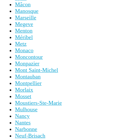
Mâcon
Manosque
Marseille
Megeve
Menton
Méribel
Metz
Monaco
Moncontour
Monpazier
Mont Saint-Michel
Montauban
Montpellier
Morlaix
Mosset
Moustiers-Ste-Marie
Mulhouse
Nancy
Nantes
Narbonne
Neuf-Brisach