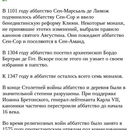
В 1101 году аббатство Сен-Марсьаль де Лимож
подчинилось аббатству Сен-Сор и ввело
бенедиктинскую реформу Клюни. Некоторые монахи,
не принявшие этотих изменений, выбрали правило
канонов святого Августина. Они покидают аббатство
Сен-Сор и поселяются в Сен-Аманд.
В 1304 году аббатство посетил архиепископ Бордо
Бертран де Гот. Вскоре после этого он узнает о своем
избрании в папство.
К 1347 году в аббатстве осталось всего семь монахов.
В конце Столетней войны аббатство и деревня были в
значительной степени разрушены. При поддержке
Иоанна Бретонского, генерал-лейтенанта Карла VII,
каноники частично перестроили аббатство до начала
16 века.
Во время религиозных войн аббатство было занято в
1575 году протестантским отрядом под командованием