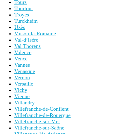
Tours
Tourtour
Troyes
Turckheim
Uzès
Vaison-la-Romaine
Val-d’Isère
Val Thorens
Valence
Vence
Vannes
Venasque
Vernon
Versaille
Vichy
Vienne
Villandry
Villefranche-de-Conflent
Villefranche-de-Rouergue
Villefranche-sur-Mer
Villefranche-sur-Saône