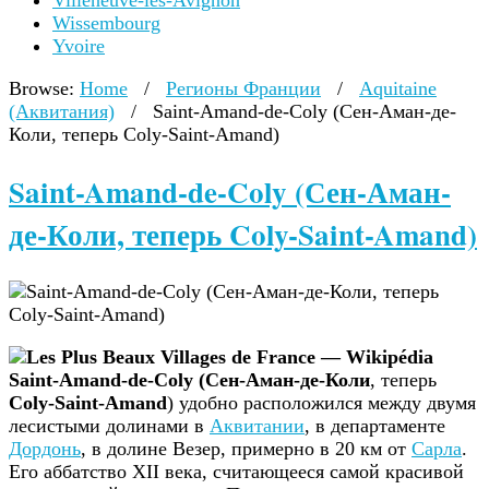
Villeneuve-lès-Avignon
Wissembourg
Yvoire
Browse:
Home
/
Регионы Франции
/
Aquitaine
(Аквитания)
/
Saint-Amand-de-Coly (Сен-Аман-де-
Коли, теперь Coly-Saint-Amand)
Saint-Amand-de-Coly (Сен-Аман-
де-Коли, теперь Coly-Saint-Amand)
Saint-Amand-de-Coly (Сен-Аман-де-Коли
, теперь
Coly-Saint-Amand
) удобно расположился между двумя
лесистыми долинами в
Аквитании
, в департаменте
Дордонь
, в долине Везер, примерно в 20 км от
Сарла
.
Его аббатство XII века, считающееся самой красивой