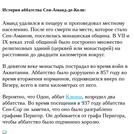
История аббатства Сен-Аманд-де-Коли:
Аманд удалился в пещеру и проповедовал местному
населению. После его смерти на месте, которое стало
Сен-Аманом, поселилась монашеская община. В VII и
IX веках этой общиной было построено множество
религиозных зданий (церквей или монастырей) на
расстоянии до двадцати километров вокруг.
В девятом веке монастырь пострадал во время войн в
Аквитании. Аббатство было разрушено в 857 году во
время вторжения норманнов, поднявшихся вверх по
Везеру, всего в пяти километрах от него.
Вероятно, что Одон, аббат
Клюни
, возродил два
аббатства. Во время посещения в 937 году аббатства
Сен-Сор он заметил, что оно было разграблено
графами Перигор. Он добивается от графа Перигора,
чтобы аббатство было подчинено королю.