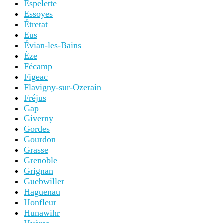
Espelette
Essoyes
Étretat
Eus
Évian-les-Bains
Èze
Fécamp
Figeac
Flavigny-sur-Ozerain
Fréjus
Gap
Giverny
Gordes
Gourdon
Grasse
Grenoble
Grignan
Guebwiller
Haguenau
Honfleur
Hunawihr