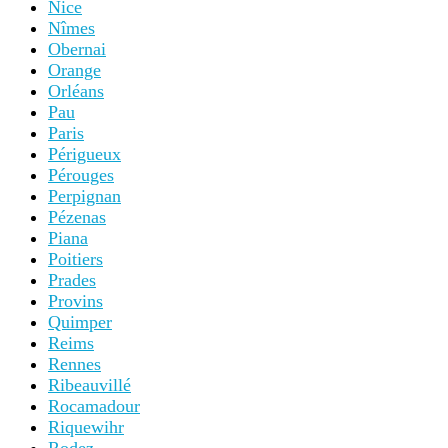
Nice
Nîmes
Obernai
Orange
Orléans
Pau
Paris
Périgueux
Pérouges
Perpignan
Pézenas
Piana
Poitiers
Prades
Provins
Quimper
Reims
Rennes
Ribeauvillé
Rocamadour
Riquewihr