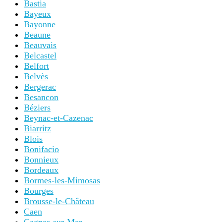
Bastia
Bayeux
Bayonne
Beaune
Beauvais
Belcastel
Belfort
Belvès
Bergerac
Besancon
Béziers
Beynac-et-Cazenac
Biarritz
Blois
Bonifacio
Bonnieux
Bordeaux
Bormes-les-Mimosas
Bourges
Brousse-le-Château
Caen