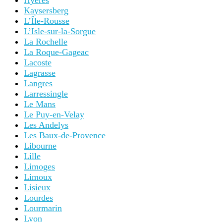
Hyères
Kaysersberg
L’Île-Rousse
L’Isle-sur-la-Sorgue
La Rochelle
La Roque-Gageac
Lacoste
Lagrasse
Langres
Larressingle
Le Mans
Le Puy-en-Velay
Les Andelys
Les Baux-de-Provence
Libourne
Lille
Limoges
Limoux
Lisieux
Lourdes
Lourmarin
Lyon