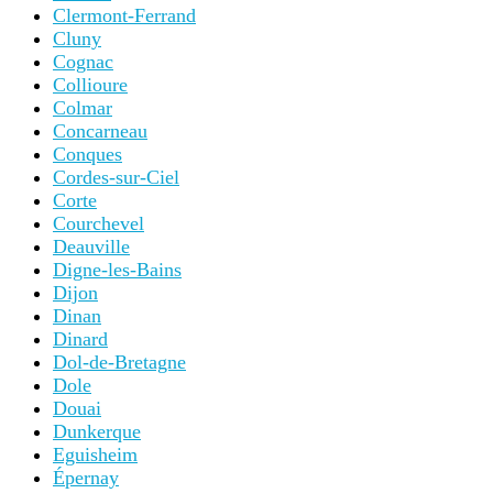
Clermont-Ferrand
Cluny
Cognac
Collioure
Colmar
Concarneau
Conques
Cordes-sur-Ciel
Corte
Courchevel
Deauville
Digne-les-Bains
Dijon
Dinan
Dinard
Dol-de-Bretagne
Dole
Douai
Dunkerque
Eguisheim
Épernay