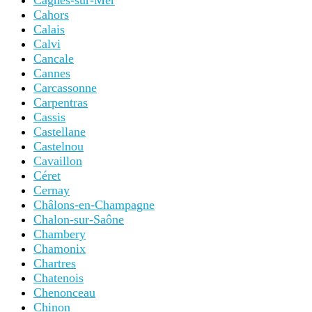
Cagnes-sur-Mer
Cahors
Calais
Calvi
Cancale
Cannes
Carcassonne
Carpentras
Cassis
Castellane
Castelnou
Cavaillon
Céret
Cernay
Châlons-en-Champagne
Chalon-sur-Saône
Chambery
Chamonix
Chartres
Chatenois
Chenonceau
Chinon