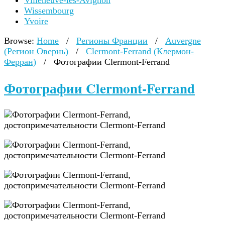
Villeneuve-lès-Avignon
Wissembourg
Yvoire
Browse:
Home
/
Регионы Франции
/
Auvergne
(Регион Овернь)
/
Clermont-Ferrand (Клермон-
Ферран)
/
Фотографии Clermont-Ferrand
Фотографии Clermont-Ferrand