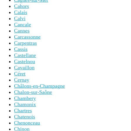
Cagnes-sur-Mer
Cahors
Calais
Calvi
Cancale
Cannes
Carcassonne
Carpentras
Cassis
Castellane
Castelnou
Cavaillon
Céret
Cernay
Châlons-en-Champagne
Chalon-sur-Saône
Chambery
Chamonix
Chartres
Chatenois
Chenonceau
Chinon