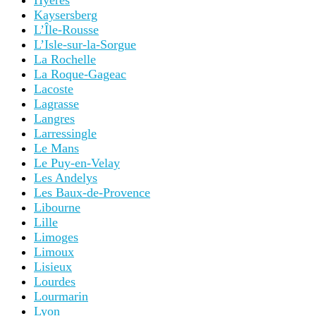
Hyères
Kaysersberg
L’Île-Rousse
L’Isle-sur-la-Sorgue
La Rochelle
La Roque-Gageac
Lacoste
Lagrasse
Langres
Larressingle
Le Mans
Le Puy-en-Velay
Les Andelys
Les Baux-de-Provence
Libourne
Lille
Limoges
Limoux
Lisieux
Lourdes
Lourmarin
Lyon