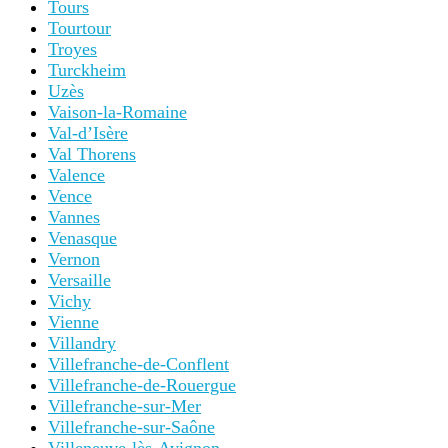
Tours
Tourtour
Troyes
Turckheim
Uzès
Vaison-la-Romaine
Val-d’Isère
Val Thorens
Valence
Vence
Vannes
Venasque
Vernon
Versaille
Vichy
Vienne
Villandry
Villefranche-de-Conflent
Villefranche-de-Rouergue
Villefranche-sur-Mer
Villefranche-sur-Saône