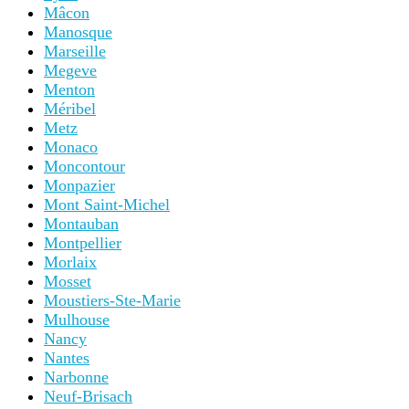
Mâcon
Manosque
Marseille
Megeve
Menton
Méribel
Metz
Monaco
Moncontour
Monpazier
Mont Saint-Michel
Montauban
Montpellier
Morlaix
Mosset
Moustiers-Ste-Marie
Mulhouse
Nancy
Nantes
Narbonne
Neuf-Brisach