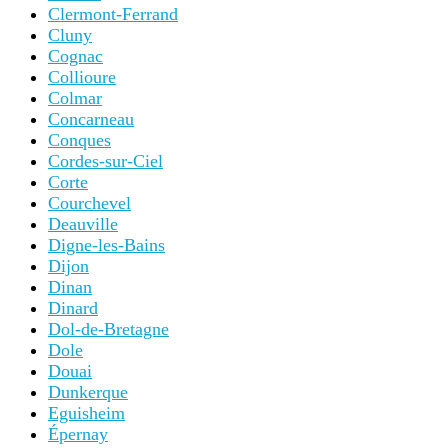
Clermont-Ferrand
Cluny
Cognac
Collioure
Colmar
Concarneau
Conques
Cordes-sur-Ciel
Corte
Courchevel
Deauville
Digne-les-Bains
Dijon
Dinan
Dinard
Dol-de-Bretagne
Dole
Douai
Dunkerque
Eguisheim
Épernay