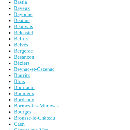
Bastia
Bayeux
Bayonne
Beaune
Beauvais
Belcastel
Belfort
Belvès
Bergerac
Besancon
Béziers
Beynac-et-Cazenac
Biarritz
Blois
Bonifacio
Bonnieux
Bordeaux
Bormes-les-Mimosas
Bourges
Brousse-le-Château
Caen