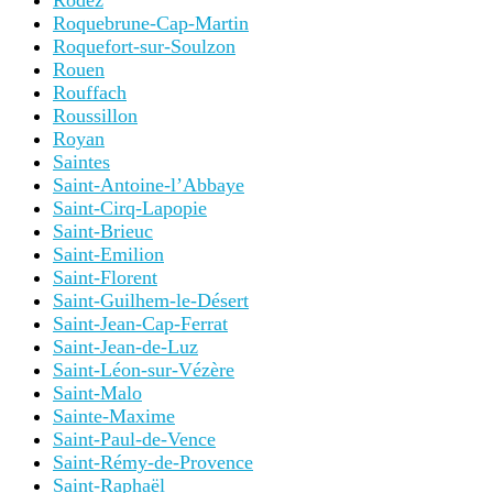
Rodez
Roquebrune-Cap-Martin
Roquefort-sur-Soulzon
Rouen
Rouffach
Roussillon
Royan
Saintes
Saint-Antoine-l’Abbaye
Saint-Cirq-Lapopie
Saint-Brieuc
Saint-Emilion
Saint-Florent
Saint-Guilhem-le-Désert
Saint-Jean-Cap-Ferrat
Saint-Jean-de-Luz
Saint-Léon-sur-Vézère
Saint-Malo
Sainte-Maxime
Saint-Paul-de-Vence
Saint-Rémy-de-Provence
Saint-Raphaël