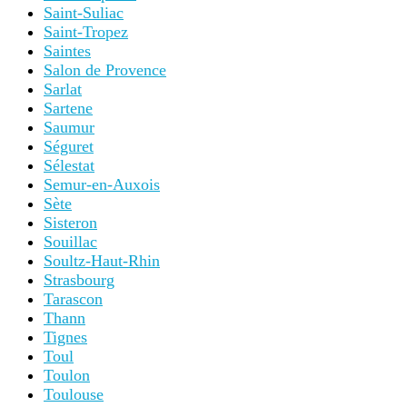
Saint-Suliac
Saint-Tropez
Saintes
Salon de Provence
Sarlat
Sartene
Saumur
Séguret
Sélestat
Semur-en-Auxois
Sète
Sisteron
Souillac
Soultz-Haut-Rhin
Strasbourg
Tarascon
Thann
Tignes
Toul
Toulon
Toulouse