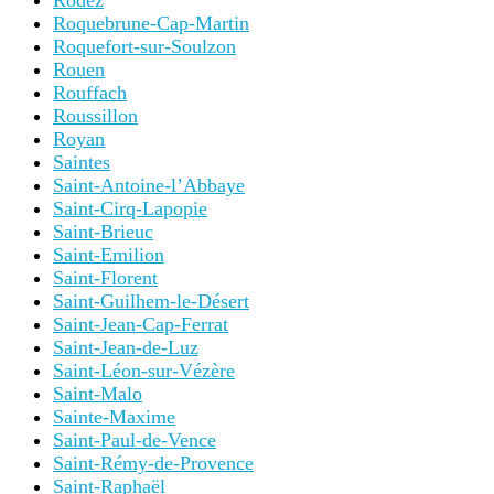
Rodez
Roquebrune-Cap-Martin
Roquefort-sur-Soulzon
Rouen
Rouffach
Roussillon
Royan
Saintes
Saint-Antoine-l’Abbaye
Saint-Cirq-Lapopie
Saint-Brieuc
Saint-Emilion
Saint-Florent
Saint-Guilhem-le-Désert
Saint-Jean-Cap-Ferrat
Saint-Jean-de-Luz
Saint-Léon-sur-Vézère
Saint-Malo
Sainte-Maxime
Saint-Paul-de-Vence
Saint-Rémy-de-Provence
Saint-Raphaël