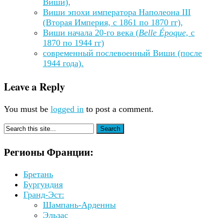
Виши),
Виши эпохи императора Наполеона III
(Вторая Империя, c 1861 по 1870 гг),
Виши начала 20-го века (
Belle Époque,
с
1870 по 1944 гг)
современный послевоенный Виши (после
1944 года).
Leave a Reply
You must be
logged in
to post a comment.
Регионы Франции:
Бретань
Бургундия
Гранд-Эст:
Шампань-Арденны
Эльзас