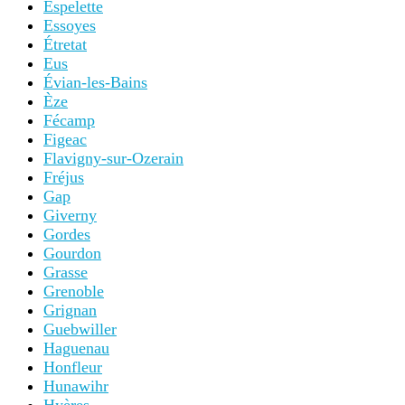
Espelette
Essoyes
Étretat
Eus
Évian-les-Bains
Èze
Fécamp
Figeac
Flavigny-sur-Ozerain
Fréjus
Gap
Giverny
Gordes
Gourdon
Grasse
Grenoble
Grignan
Guebwiller
Haguenau
Honfleur
Hunawihr