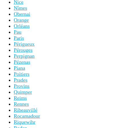
Nice
Nîmes
Obernai
Orange
Orléans
Pau
Paris
Périgueux
Pérouges
Perpignan
Pézenas
Piana
Poitiers
Prades
Provins
Quimper
Reims
Rennes
Ribeauvillé
Rocamadour
Riquewihr