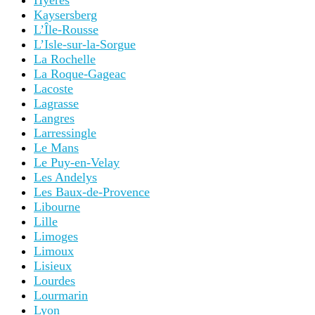
Hyères
Kaysersberg
L’Île-Rousse
L’Isle-sur-la-Sorgue
La Rochelle
La Roque-Gageac
Lacoste
Lagrasse
Langres
Larressingle
Le Mans
Le Puy-en-Velay
Les Andelys
Les Baux-de-Provence
Libourne
Lille
Limoges
Limoux
Lisieux
Lourdes
Lourmarin
Lyon