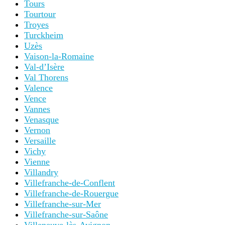
Tours
Tourtour
Troyes
Turckheim
Uzès
Vaison-la-Romaine
Val-d’Isère
Val Thorens
Valence
Vence
Vannes
Venasque
Vernon
Versaille
Vichy
Vienne
Villandry
Villefranche-de-Conflent
Villefranche-de-Rouergue
Villefranche-sur-Mer
Villefranche-sur-Saône