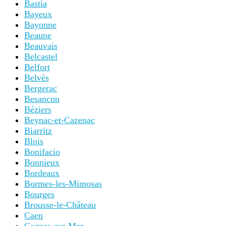
Bastia
Bayeux
Bayonne
Beaune
Beauvais
Belcastel
Belfort
Belvès
Bergerac
Besancon
Béziers
Beynac-et-Cazenac
Biarritz
Blois
Bonifacio
Bonnieux
Bordeaux
Bormes-les-Mimosas
Bourges
Brousse-le-Château
Caen