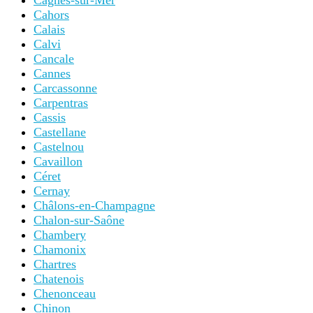
Cagnes-sur-Mer
Cahors
Calais
Calvi
Cancale
Cannes
Carcassonne
Carpentras
Cassis
Castellane
Castelnou
Cavaillon
Céret
Cernay
Châlons-en-Champagne
Chalon-sur-Saône
Chambery
Chamonix
Chartres
Chatenois
Chenonceau
Chinon