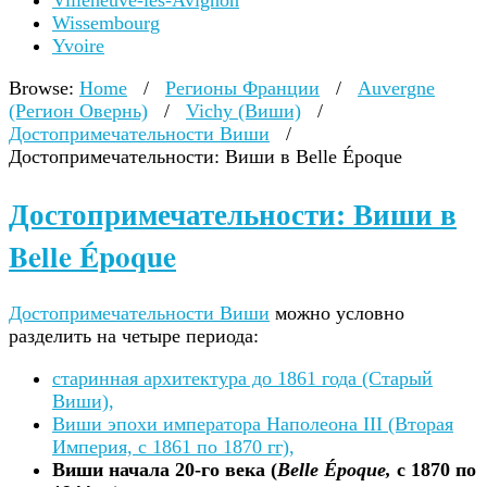
Villeneuve-lès-Avignon
Wissembourg
Yvoire
Browse:
Home
/
Регионы Франции
/
Auvergne
(Регион Овернь)
/
Vichy (Виши)
/
Достопримечательности Виши
/
Достопримечательности: Виши в Belle Époque
Достопримечательности: Виши в
Belle Époque
Достопримечательности Виши
можно условно
разделить на четыре периода:
старинная архитектура до 1861 года (Старый
Виши),
Виши эпохи императора Наполеона III (Вторая
Империя, c 1861 по 1870 гг),
Виши начала 20-го века (
Belle Époque,
с 1870 по