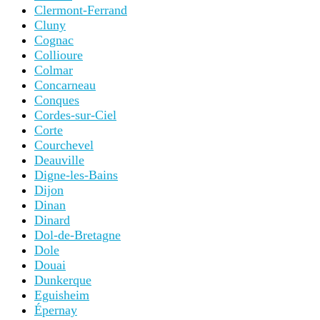
Clermont-Ferrand
Cluny
Cognac
Collioure
Colmar
Concarneau
Conques
Cordes-sur-Ciel
Corte
Courchevel
Deauville
Digne-les-Bains
Dijon
Dinan
Dinard
Dol-de-Bretagne
Dole
Douai
Dunkerque
Eguisheim
Épernay