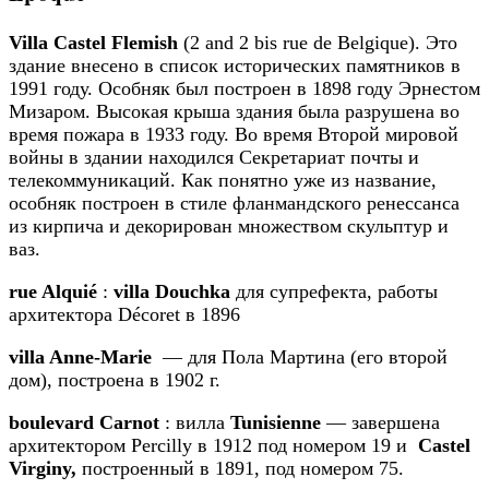
Villa Castel Flemish
(2 and 2 bis rue de Belgique). Это
здание внесено в список исторических памятников в
1991 году. Особняк был построен в 1898 году Эрнестом
Мизаром. Высокая крыша здания была разрушена во
время пожара в 1933 году. Во время Второй мировой
войны в здании находился Секретариат почты и
телекоммуникаций. Как понятно уже из название,
особняк построен в стиле фланмандского ренессанса
из кирпича и декорирован множеством скульптур и
ваз.
rue Alquié
:
villa Douchka
для супрефекта, работы
архитектора Décoret в 1896
villa Anne-Marie
— для Пола Мартина (его второй
дом), построена в 1902 г.
boulevard Carnot
: вилла
Tunisienne
— завершена
архитектором Percilly в 1912 под номером 19 и
Castel
Virginy,
построенный в 1891, под номером 75.