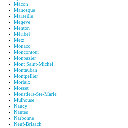
Mâcon
Manosque
Marseille
Megeve
Menton
Méribel
Metz
Monaco
Moncontour
Monpazier
Mont Saint-Michel
Montauban
Montpellier
Morlaix
Mosset
Moustiers-Ste-Marie
Mulhouse
Nancy
Nantes
Narbonne
Neuf-Brisach