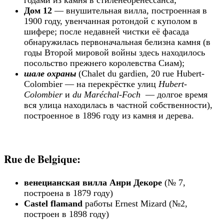
годами из камня в стиленеоренессанса;
Дом 12
— внушительная вилла, построенная в
1900 году, увенчанная ротондой с куполом в
шифере; после недавней чистки её фасада
обнаружилась первоначальная белизна камня (в
годы Второй мировой войны здесь находилось
посольство прежнего королевства Сиам);
шале охраны
(Chalet du gardien, 20 rue Hubert-
Colombier — на перекрёстке улиц
Hubert-
Colombier
и
du Maréchal-Foch
— долгое время
вся улица находилась в частной собственности),
построенное в 1896 году из камня и дерева.
Rue de Belgique:
венецианская вилла Анри Декоре
(№ 7,
построена в 1879 году)
Castel flamand
работы Ernest Mizard (№2,
построен в 1898 году)