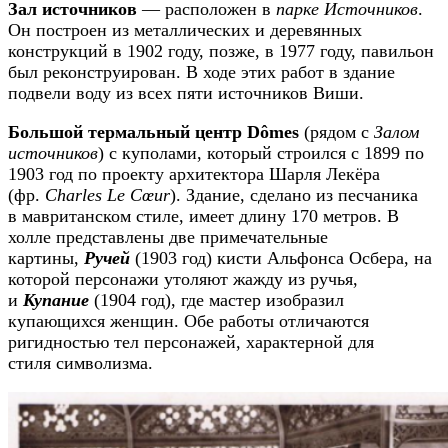
Зал источников
— расположен в
парке Источников
.
Он построен из металлических и деревянных
конструкций в 1902 году, позже, в 1977 году, павильон
был реконструирован. В ходе этих работ в здание
подвели воду из всех пяти источников Виши.
Большой термальный центр Dômes
(рядом с
Залом
источников
) с куполами, который строился с 1899 по
1903 год по проекту архитектора Шарля Лекёра
(фр.
Charles Le Cœur
). Здание, cделано из песчаника
в мавританском стиле, имеет длину 170 метров. В
холле представлены две примечательные
картины,
Ручей
(1903 год) кисти Альфонса Осбера, на
которой персонажи утоляют жажду из ручья,
и
Купание
(1904 год), где мастер изобразил
купающихся женщин. Обе работы отличаются
ригидностью тел персонажей, характерной для
стиля символизма.