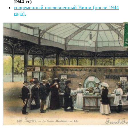
1944 гг)
современный послевоенный Виши (после 1944
года).