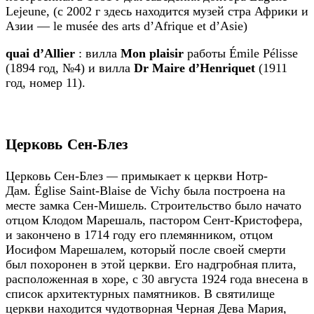
Lejeune, (с 2002 г здесь находится музей стра Африки и
Азии — le musée des arts d’Afrique et d’Asie)
quai d’Allier
: вилла
Mon plaisir
работы Émile Pélisse
(1894 год, №4) и вилла
Dr Maire d’Henriquet
(1911
год, номер 11).
Церковь Сен-Блез
Церковь Сен-Блез
—
примыкает к церкви Нотр-
Дам. Église Saint-Blaise de Vichy была построена на
месте замка Сен-Мишель. Строительство было начато
отцом Клодом Марешаль, пастором Сент-Кристофера,
и закончено в 1714 году его племянником, отцом
Иосифом Марешалем, который после своей смерти
был похоронен в этой церкви. Его надгробная плита,
расположенная в хоре, с 30 августа 1924 года внесена в
список архитектурных памятников. В святилище
церкви находится чудотворная Черная Дева Мария,