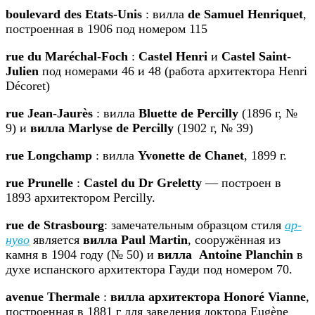
boulevard des Etats-Unis
: вилла
de Samuel Henriquet
,
построенная в 1906 под номером 115
rue du Maréchal-Foch
:
Castel Henri
и
Castel Saint-
Julien
под номерами 46 и 48 (работа архитектора Henri
Décoret)
rue Jean-Jaurès
: вилла
Bluette de Percilly
(1896 г, №
9) и
вилла Marlyse de Percilly
(1902 г, № 39)
rue Longchamp
: вилла
Yvonette de Chanet
, 1899 г.
rue Prunelle
:
Castel du Dr Greletty
— построен в
1893 архитектором Percilly.
rue de Strasbourg
: замечательным образцом стиля
ар-
нуво
является
вилла Paul Martin
, сооружённая из
камня в 1904 году (№ 50) и
вилла Antoine Planchin
в
духе испанского архитектора Гауди под номером 70.
avenue Thermale
:
вилла архитектора Honoré Vianne
,
построенная в 1881 г для заведения доктора Eugène