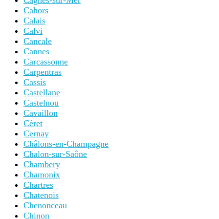
Cagnes-sur-Mer
Cahors
Calais
Calvi
Cancale
Cannes
Carcassonne
Carpentras
Cassis
Castellane
Castelnou
Cavaillon
Céret
Cernay
Châlons-en-Champagne
Chalon-sur-Saône
Chambery
Chamonix
Chartres
Chatenois
Chenonceau
Chinon