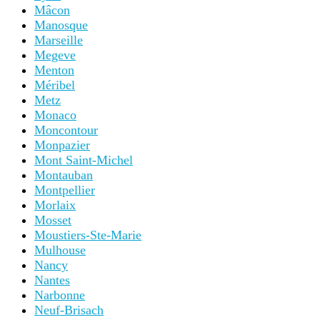
Mâcon
Manosque
Marseille
Megeve
Menton
Méribel
Metz
Monaco
Moncontour
Monpazier
Mont Saint-Michel
Montauban
Montpellier
Morlaix
Mosset
Moustiers-Ste-Marie
Mulhouse
Nancy
Nantes
Narbonne
Neuf-Brisach