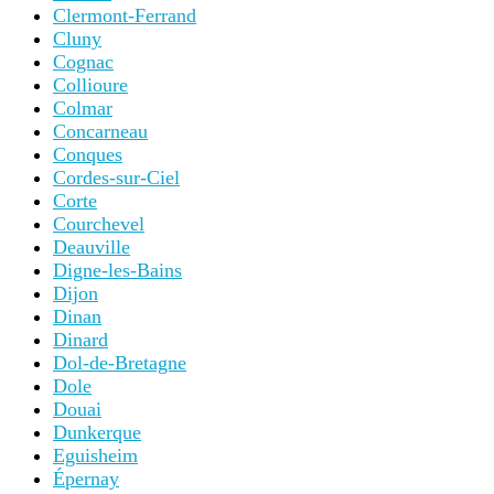
Clermont-Ferrand
Cluny
Cognac
Collioure
Colmar
Concarneau
Conques
Cordes-sur-Ciel
Corte
Courchevel
Deauville
Digne-les-Bains
Dijon
Dinan
Dinard
Dol-de-Bretagne
Dole
Douai
Dunkerque
Eguisheim
Épernay