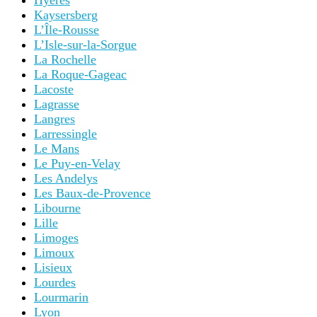
Hyères
Kaysersberg
L’Île-Rousse
L’Isle-sur-la-Sorgue
La Rochelle
La Roque-Gageac
Lacoste
Lagrasse
Langres
Larressingle
Le Mans
Le Puy-en-Velay
Les Andelys
Les Baux-de-Provence
Libourne
Lille
Limoges
Limoux
Lisieux
Lourdes
Lourmarin
Lyon