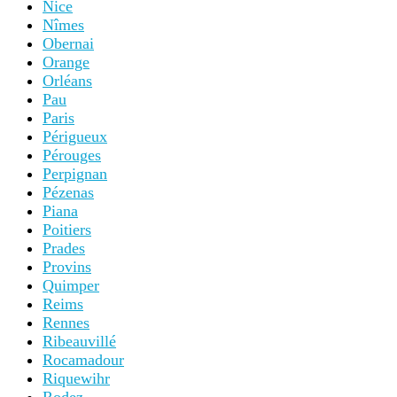
Nice
Nîmes
Obernai
Orange
Orléans
Pau
Paris
Périgueux
Pérouges
Perpignan
Pézenas
Piana
Poitiers
Prades
Provins
Quimper
Reims
Rennes
Ribeauvillé
Rocamadour
Riquewihr