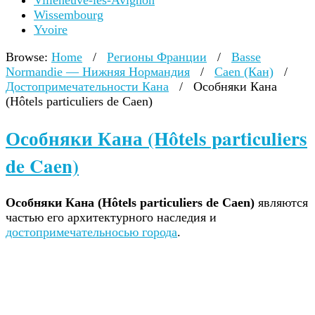
Villeneuve-lès-Avignon
Wissembourg
Yvoire
Browse:
Home
/
Регионы Франции
/
Basse
Normandie — Нижняя Нормандия
/
Caen (Кан)
/
Достопримечательности Кана
/
Особняки Кана
(Hôtels particuliers de Caen)
Особняки Кана (Hôtels particuliers
de Caen)
Особняки Кана (Hôtels particuliers de Caen)
являются
частью его архитектурного наследия и
достопримечательносью города
.