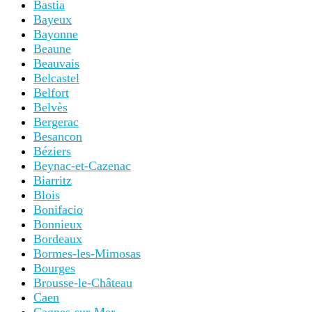
Bastia
Bayeux
Bayonne
Beaune
Beauvais
Belcastel
Belfort
Belvès
Bergerac
Besancon
Béziers
Beynac-et-Cazenac
Biarritz
Blois
Bonifacio
Bonnieux
Bordeaux
Bormes-les-Mimosas
Bourges
Brousse-le-Château
Caen