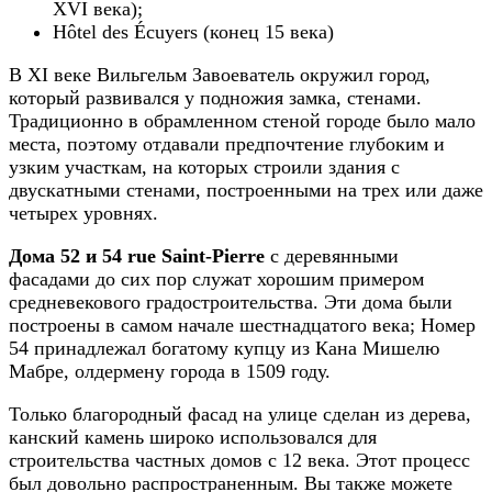
XVI века);
Hôtel des Écuyers (конец 15 века)
В XI веке Вильгельм Завоеватель окружил город,
который развивался у подножия замка, стенами.
Традиционно в обрамленном стеной городе было мало
места, поэтому отдавали предпочтение глубоким и
узким участкам, на которых строили здания с
двускатными стенами, построенными на трех или даже
четырех уровнях.
Дома 52 и 54 rue Saint-Pierre
с деревянными
фасадами до сих пор служат хорошим примером
средневекового градостроительства. Эти дома были
построены в самом начале шестнадцатого века; Номер
54 принадлежал богатому купцу из Кана Мишелю
Мабре, олдермену города в 1509 году.
Только благородный фасад на улице сделан из дерева,
канский камень широко использовался для
строительства частных домов с 12 века. Этот процесс
был довольно распространенным. Вы также можете