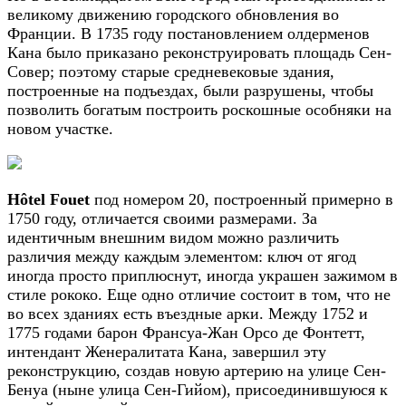
великому движению городского обновления во
Франции. В 1735 году постановлением олдерменов
Кана было приказано реконструировать площадь Сен-
Совер; поэтому старые средневековые здания,
построенные на подъездах, были разрушены, чтобы
позволить богатым построить роскошные особняки на
новом участке.
Hôtel Fouet
под номером 20, построенный примерно в
1750 году, отличается своими размерами. За
идентичным внешним видом можно различить
различия между каждым элементом: ключ от ягод
иногда просто приплюснут, иногда украшен зажимом в
стиле рококо. Еще одно отличие состоит в том, что не
во всех зданиях есть въездные арки. Между 1752 и
1775 годами барон Франсуа-Жан Орсо де Фонтетт,
интендант Женералитата Кана, завершил эту
реконструкцию, создав новую артерию на улице Сен-
Бенуа (ныне улица Сен-Гийом), присоединившуюся к