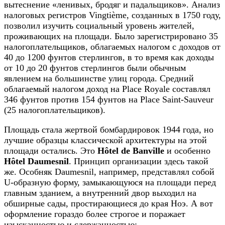
вытеснение «ленивых, бродяг и падальщиков». Анализ
налоговых регистров Vingtième, созданных в 1750 году,
позволил изучить социальный уровень жителей,
проживающих на площади. Было зарегистрировано 35
налогоплательщиков, облагаемых налогом с доходов от
40 до 1200 фунтов стерлингов, в то время как доходы
от 10 до 20 фунтов стерлингов были обычным
явлением на большинстве улиц города. Средний
облагаемый налогом доход на Place Royale составлял
346 фунтов против 154 фунтов на Place Saint-Sauveur
(25 налогоплательщиков).
Площадь стала жертвой бомбардировок 1944 года, но
лучшие образцы классической архитектуры на этой
площади остались. Это
Hôtel de Banville
и особенно
Hôtel Daumesnil
. Принцип организации здесь такой
же. Особняк Daumesnil, например, представлял собой
U-образную форму, замыкающуюся на площади перед
главным зданием, а внутренний двор выходил на
обширные сады, простирающиеся до края Ноэ. А вот
оформление гораздо более строгое и поражает
изысканностью и сдержанностью: