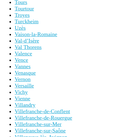
Tours
Tourtour
Troyes
Turckheim
Uzès
Vaison-la-Romaine
Val-d’Isère
Val Thorens
Valence
Vence
Vannes
Venasque
Vernon
Versaille
Vichy
Vienne
Villandry
Villefranche-de-Conflent
Villefranche-de-Rouergue
Villefranche-sur-Mer
Villefranche-sur-Saône