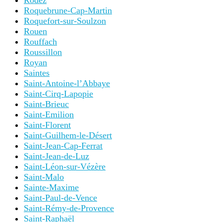
Rodez
Roquebrune-Cap-Martin
Roquefort-sur-Soulzon
Rouen
Rouffach
Roussillon
Royan
Saintes
Saint-Antoine-l’Abbaye
Saint-Cirq-Lapopie
Saint-Brieuc
Saint-Emilion
Saint-Florent
Saint-Guilhem-le-Désert
Saint-Jean-Cap-Ferrat
Saint-Jean-de-Luz
Saint-Léon-sur-Vézère
Saint-Malo
Sainte-Maxime
Saint-Paul-de-Vence
Saint-Rémy-de-Provence
Saint-Raphaël