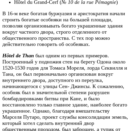
Hôtel du Grand-Cerf (
№ 10 de la rue Pémagnie
)
В 16-м веке богатая буржуазия и аристократия начали
строить богатые особняки на большей площади,
позволяя организовывать богато украшенные здания
вокруг частного двора, строго отделенного от
общественного пространства. С тех пор можно
действительно говорить об особняках.
Hôtel de Than
был одним из первых примеров.
Построенный у подножия стен на берегу Одона около
1520-1530 годов для Томаса Мореля, лорда Секвилля и
Тана, он был первоначально организован вокруг
внутреннего двора, доступного из переулка,
начинающегося с улицы Сен- Джинсы. К сожалению,
особняк был в значительной степени разрушен
бомбардировками битвы при Кане, и было
восстановлено только главное здание, наиболее богато
украшенное. Однако, благодаря вмешательству
Марселя Путаро, проект службы консолидации земель,
который хотел сделать внутренний двор
общественным проходом, был заброшен, а тупик от