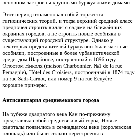
основном застроены крупными буржуазными домами.
Этот период ознаменовал собой торжество
гигиенических теорий, и тогда верхний средний класс
предпочел строить виллы с садами на ближайших
окраинах городов, а не строить новые особняки в
существующей городской структуре. Однако у
некоторых представителей буржуазии были частные
особняки, построенные в более урбанистической
среде: дом Шарбонье, построенный в 1896 году
Огюстом Николя (maison Charbonnier, №1 de la rue
Pémagnie), Hôtel des Croisiers, построенный в 1874 году
на rue Sadi-Carnot, или номер 9 на rue Écuyère —
хорошие примеры.
Антисанитария средневекового города
На рубеже двадцатого века Кан по-прежнему
представлял собой средневековый город. Новые
кварталы появились в семнадцатом веке (королевская
площадь) или были сильно перестроены в