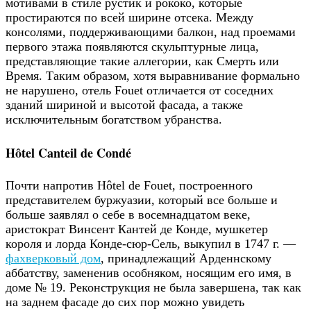
мотивами в стиле рустик и рококо, которые
простираются по всей ширине отсека. Между
консолями, поддерживающими балкон, над проемами
первого этажа появляются скульптурные лица,
представляющие такие аллегории, как Смерть или
Время. Таким образом, хотя выравнивание формально
не нарушено, отель Fouet отличается от соседних
зданий шириной и высотой фасада, а также
исключительным богатством убранства.
Hôtel Canteil de Condé
Почти напротив Hôtel de Fouet, построенного
представителем буржуазии, который все больше и
больше заявлял о себе в восемнадцатом веке,
аристократ Винсент Кантей де Конде, мушкетер
короля и лорда Конде-сюр-Сель, выкупил в 1747 г. —
фахверковый дом
, принадлежащий Арденнскому
аббатству, замененив особняком, носящим его имя, в
доме № 19. Реконструкция не была завершена, так как
на заднем фасаде до сих пор можно увидеть