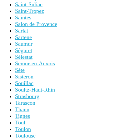
Saint-Suliac
Saint-Tropez
Saintes
Salon de Provence
Sarlat
Sartene
Saumur
Séguret
Sélestat
Semur-en-Auxois
Sète
Sisteron
Souillac
Soultz-Haut-Rhin
Strasbourg
Tarascon
Thann
Tignes
Toul
Toulon
Toulouse