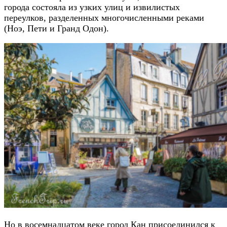
города состояла из узких улиц и извилистых
переулков, разделенных многочисленными реками
(Ноэ, Пети и Гранд Одон).
Но в восемнадцатом веке город Кан присоединился к