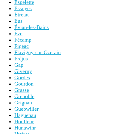
Espelette
Essoyes
Étretat
Eus
Évian-les-Bains
Èze
Fécamp
Figeac
Flavigny-sur-Ozerain
Fréjus
Gap
Giverny
Gordes
Gourdon
Grasse
Grenoble
Grignan
Guebwiller
Haguenau
Honfleur
Hunawihr