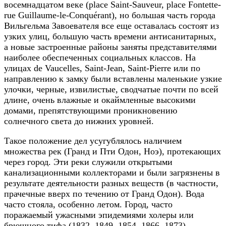
восемнадцатом веке (place Saint-Sauveur, place Fontette-
rue Guillaume-le-Conquérant), но большая часть города
Вильгельма Завоевателя все еще оставалась состоят из
узких улиц, большую часть времени антисанитарных,
а новые застроенные районы заняты представителями
наиболее обеспеченных социальных классов. На
улицах de Vaucelles, Saint-Jean, Saint-Pierre или по
направлению к замку были вставлены маленькие узкие
улочки, черные, извилистые, сводчатые почти по всей
длине, очень влажные и окаймленные высокими
домами, препятствующими проникновению
солнечного света до нижних уровней.
Такое положение дел усугублялось наличием
множества рек (Гранд и Пти Одон, Ноэ), протекающих
через город. Эти реки служили открытыми
канализационными коллекторами и были загрязнены в
результате деятельности разных веществ (в частности,
прачечные вверх по течению от Гранд Одон). Вода
часто стояла, особенно летом. Город, часто
поражаемый ужасными эпидемиями холеры или
брюшного тифа (1832, 1849, 1854, 1866, 1873),