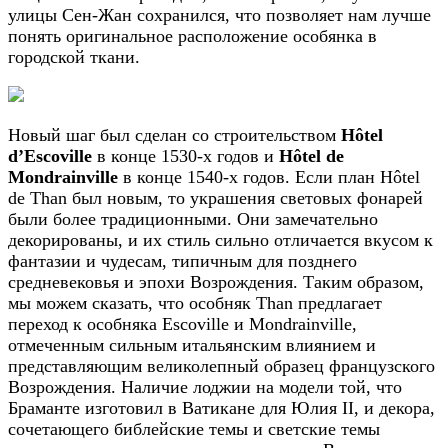
улицы Сен-Жан сохранился, что позволяет нам лучше
понять оригинальное расположение особянка в
городской ткани.
Новый шаг был сделан со строительством
Hôtel
d’Escoville
в конце 1530-х годов и
Hôtel de
Mondrainville
в конце 1540-х годов. Если план Hôtel
de Than был новым, то украшения световых фонарей
были более традиционными. Они замечательно
декорированы, и их стиль сильно отличается вкусом к
фантазии и чудесам, типичным для позднего
средневековья и эпохи Возрождения. Таким образом,
мы можем сказать, что особняк Than предлагает
переход к особняка Escoville и Mondrainville,
отмеченным сильным итальянским влиянием и
представляющим великолепный образец французского
Возрождения. Наличие лоджии на модели той, что
Браманте изготовил в Ватикане для Юлия II, и декора,
сочетающего библейские темы и светские темы