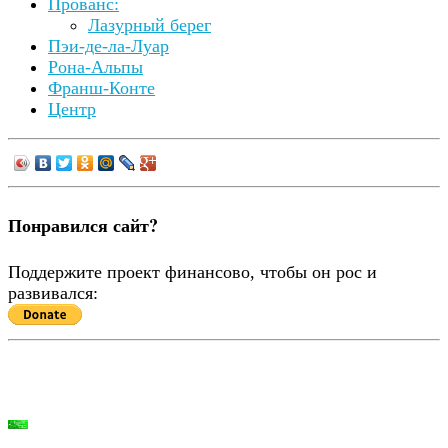
Прованс:
Лазурный берег
Пэи-де-ла-Луар
Рона-Альпы
Франш-Конте
Центр
Понравился сайт?
Поддержите проект финансово, чтобы он рос и
развивался: