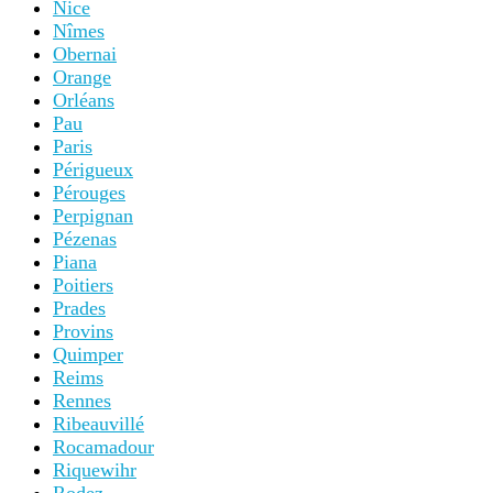
Nice
Nîmes
Obernai
Orange
Orléans
Pau
Paris
Périgueux
Pérouges
Perpignan
Pézenas
Piana
Poitiers
Prades
Provins
Quimper
Reims
Rennes
Ribeauvillé
Rocamadour
Riquewihr