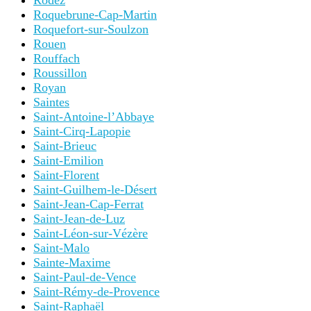
Rodez
Roquebrune-Cap-Martin
Roquefort-sur-Soulzon
Rouen
Rouffach
Roussillon
Royan
Saintes
Saint-Antoine-l’Abbaye
Saint-Cirq-Lapopie
Saint-Brieuc
Saint-Emilion
Saint-Florent
Saint-Guilhem-le-Désert
Saint-Jean-Cap-Ferrat
Saint-Jean-de-Luz
Saint-Léon-sur-Vézère
Saint-Malo
Sainte-Maxime
Saint-Paul-de-Vence
Saint-Rémy-de-Provence
Saint-Raphaël