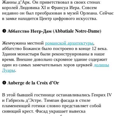
Жанны д’Арк. Он приветствовал в своих стенах
королей Людовика XI и Франсуа Иера. Совсем
недавно он был преобразован в музей Орлеана. Сейчас
в замке находится Центр цифрового искусства.
❸ Аббатство Нотр-Дам (Abbatiale Notre-Dame)
Жемчужина местной
романской архитектуры
,
аббатство Божанси было построено в конце 12 века.
Здания монастыря были реконструированы в наше
время. Внешне довольно скромное здание содержит
один из самых замечательных хоров церквей
долины
Луары
.
❹ Auberge de la Croix d’Or
В этой бывшей гостинице останавливались Генрих IV
и Габриэль д’Эстре. Тимпан фасада в стиле
пламенеющей готики словно представляет собой
сияющий крест. Фасад украшает вывеска