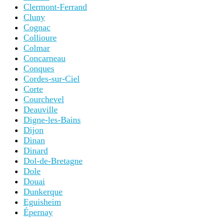
Clermont-Ferrand
Cluny
Cognac
Collioure
Colmar
Concarneau
Conques
Cordes-sur-Ciel
Corte
Courchevel
Deauville
Digne-les-Bains
Dijon
Dinan
Dinard
Dol-de-Bretagne
Dole
Douai
Dunkerque
Eguisheim
Épernay