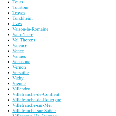
Tours
Tourtour
Troyes
Turckheim
Uzès
Vaison-la-Romaine
Val-d’Isère
Val Thorens
Valence
Vence
Vannes
Venasque
Vernon
Versaille
Vichy
Vienne
Villandry
Villefranche-de-Conflent
Villefranche-de-Rouergue
Villefranche-sur-Mer
Villefranche-sur-Saône