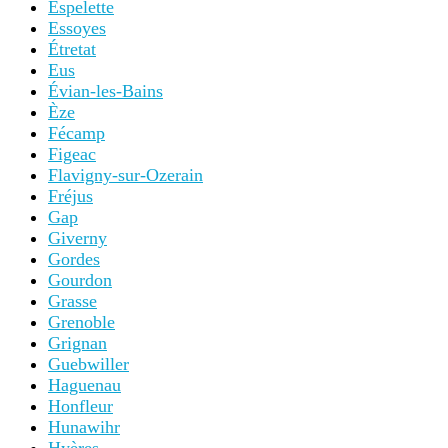
Espelette
Essoyes
Étretat
Eus
Évian-les-Bains
Èze
Fécamp
Figeac
Flavigny-sur-Ozerain
Fréjus
Gap
Giverny
Gordes
Gourdon
Grasse
Grenoble
Grignan
Guebwiller
Haguenau
Honfleur
Hunawihr