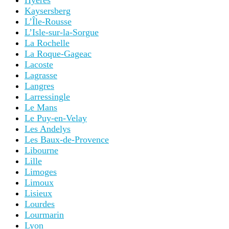
Hyères
Kaysersberg
L’Île-Rousse
L’Isle-sur-la-Sorgue
La Rochelle
La Roque-Gageac
Lacoste
Lagrasse
Langres
Larressingle
Le Mans
Le Puy-en-Velay
Les Andelys
Les Baux-de-Provence
Libourne
Lille
Limoges
Limoux
Lisieux
Lourdes
Lourmarin
Lyon