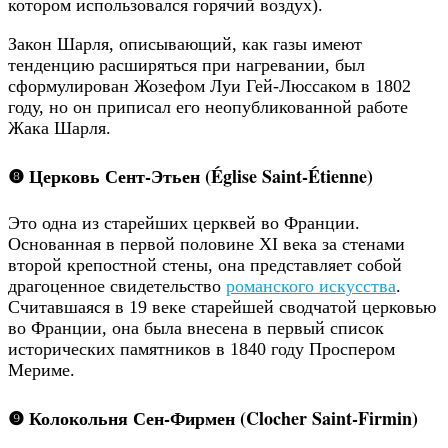
котором использовался горячий воздух).
Закон Шарля, описывающий, как газы имеют
тенденцию расширяться при нагревании, был
сформулирован Жозефом Луи Гей-Люссаком в 1802
году, но он приписал его неопубликованной работе
Жака Шарля.
❽ Церковь Сент-Этьен (Église Saint-Étienne)
Это одна из старейших церквей во Франции.
Основанная в первой половине XI века за стенами
второй крепостной стены, она представляет собой
драгоценное свидетельство
романского искусства
.
Считавшаяся в 19 веке старейшей сводчатой ​​церковью
во Франции, она была внесена в первый список
исторических памятников в 1840 году Проспером
Мериме.
❾ Колокольня Сен-Фирмен (Clocher Saint-Firmin)