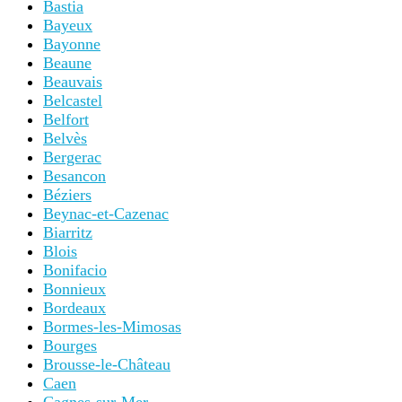
Bastia
Bayeux
Bayonne
Beaune
Beauvais
Belcastel
Belfort
Belvès
Bergerac
Besancon
Béziers
Beynac-et-Cazenac
Biarritz
Blois
Bonifacio
Bonnieux
Bordeaux
Bormes-les-Mimosas
Bourges
Brousse-le-Château
Caen