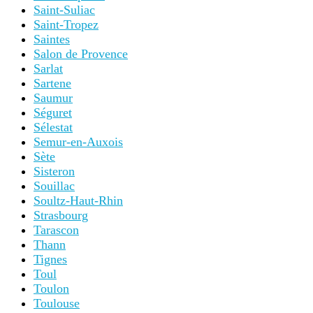
Saint-Suliac
Saint-Tropez
Saintes
Salon de Provence
Sarlat
Sartene
Saumur
Séguret
Sélestat
Semur-en-Auxois
Sète
Sisteron
Souillac
Soultz-Haut-Rhin
Strasbourg
Tarascon
Thann
Tignes
Toul
Toulon
Toulouse