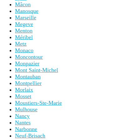
Mâcon
Manosque
Marseille
Megeve
Menton
Méribel
Metz
Monaco
Moncontour
Monpazier
Mont Saint-Michel
Montauban
Montpellier
Morlaix
Mosset
Moustiers-Ste-Marie
Mulhouse
Nancy
Nantes
Narbonne
Neuf-Brisach