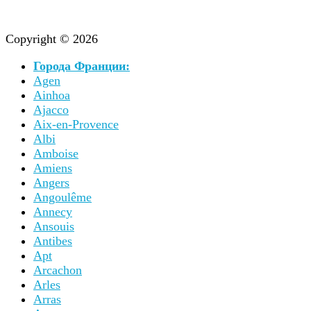
Copyright © 2026
Города Франции:
Agen
Ainhoa
Ajacco
Aix-en-Provence
Albi
Amboise
Amiens
Angers
Angoulême
Annecy
Ansouis
Antibes
Apt
Arcachon
Arles
Arras