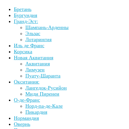
Бретань
Бургундия
Гранд-Эст:
Шампань-Арденны
Эльзас
Лотарингия
Иль де Франс
Корсика
Новая Аквитания
Аквитания
Лимузен
Пуату-Шаранта
Окситания:
Лангедок-Русийон
Миди Пиренеи
О-де-Франс
Норд-па-де-Кале
Пикардия
Нормандия
Овернь