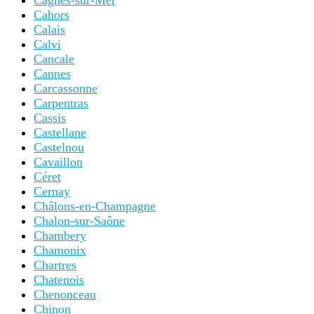
Cagnes-sur-Mer
Cahors
Calais
Calvi
Cancale
Cannes
Carcassonne
Carpentras
Cassis
Castellane
Castelnou
Cavaillon
Céret
Cernay
Châlons-en-Champagne
Chalon-sur-Saône
Chambery
Chamonix
Chartres
Chatenois
Chenonceau
Chinon