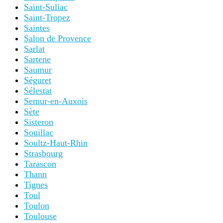
Saint-Suliac
Saint-Tropez
Saintes
Salon de Provence
Sarlat
Sartene
Saumur
Séguret
Sélestat
Semur-en-Auxois
Sète
Sisteron
Souillac
Soultz-Haut-Rhin
Strasbourg
Tarascon
Thann
Tignes
Toul
Toulon
Toulouse