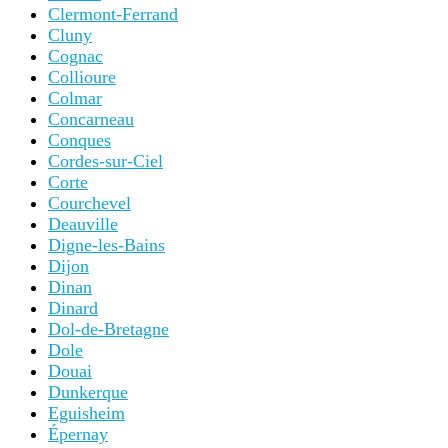
Clermont-Ferrand
Cluny
Cognac
Collioure
Colmar
Concarneau
Conques
Cordes-sur-Ciel
Corte
Courchevel
Deauville
Digne-les-Bains
Dijon
Dinan
Dinard
Dol-de-Bretagne
Dole
Douai
Dunkerque
Eguisheim
Épernay