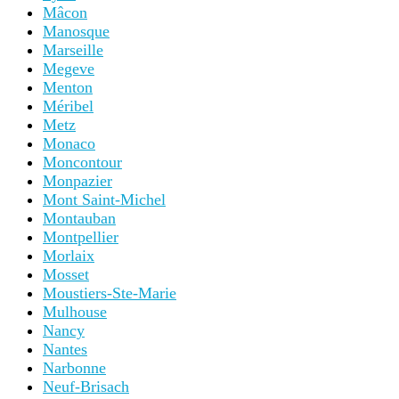
Mâcon
Manosque
Marseille
Megeve
Menton
Méribel
Metz
Monaco
Moncontour
Monpazier
Mont Saint-Michel
Montauban
Montpellier
Morlaix
Mosset
Moustiers-Ste-Marie
Mulhouse
Nancy
Nantes
Narbonne
Neuf-Brisach