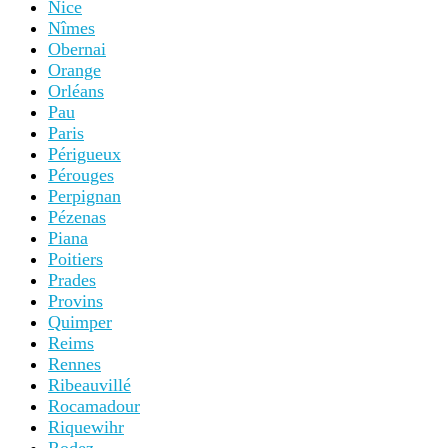
Nice
Nîmes
Obernai
Orange
Orléans
Pau
Paris
Périgueux
Pérouges
Perpignan
Pézenas
Piana
Poitiers
Prades
Provins
Quimper
Reims
Rennes
Ribeauvillé
Rocamadour
Riquewihr