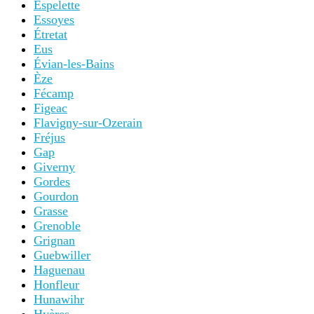
Espelette
Essoyes
Étretat
Eus
Évian-les-Bains
Èze
Fécamp
Figeac
Flavigny-sur-Ozerain
Fréjus
Gap
Giverny
Gordes
Gourdon
Grasse
Grenoble
Grignan
Guebwiller
Haguenau
Honfleur
Hunawihr