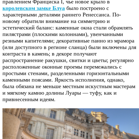
правлением Франциска I, чье новое крыло в
королевском замке Блуа
было построено с
характерными деталями раннего Ренессанса. По-
новому обратили внимание на симметрию и
эстетический баланс: каменные окна стали обрамлять
пилястрами (плоскими колоннами), увенчанными
резными капителями; декоративные панно из мрамора
(или доступного в регионе сланца) были включены для
контраста в камень; в декоре получают
распространение ракушки, свитки и цветы; регулярно
расположенные оконные проемы перемежались с
простыми стенами, разделенными горизонтальными
каменными поясами. Яркость исполнения, однако,
была обязана не меньше местным искустным мастерам
и мягкому камню долины Луары — туфу, как и
привнесенным идеям.