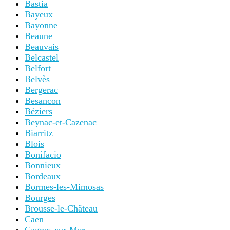
Bastia
Bayeux
Bayonne
Beaune
Beauvais
Belcastel
Belfort
Belvès
Bergerac
Besancon
Béziers
Beynac-et-Cazenac
Biarritz
Blois
Bonifacio
Bonnieux
Bordeaux
Bormes-les-Mimosas
Bourges
Brousse-le-Château
Caen