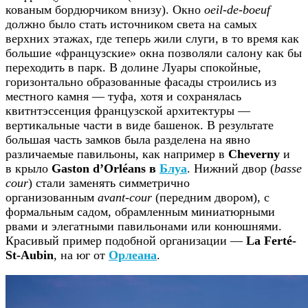
кованым бордюрчиком внизу). Окно
oeil-de-boeuf
должно было стать источником света на самых
верхних этажах, где теперь жили слуги, в то время как
большие «французские» окна позволяли салону как бы
переходить в парк. В долине Луары спокойные,
горизонтально образованные фасады строились из
местного камня — туфа, хотя и сохранялась
квитнтэссенция французской архитектуры —
вертикальные части в виде башенок. В результате
большая часть замков была разделена на явно
различаемые павильоны, как например в
Cheverny
и
в крыло
Gaston d’Orléans в
Блуа
. Нижний двор (
basse
cour
) стали заменять симметрично
организованным
avant-cour
(передним двором), с
формальным садом, обрамленным миниатюрными
рвами и элегатными павильонами или конюшнями.
Красивый пример подобной организации —
La Ferté-
St-Aubin
, на юг от
Орлеана
.