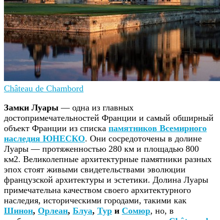
Château de Chambord
Замки Луары
— одна из главных
достопримечательностей Франции и самый обширный
объект Франции из списка
памятников Всемирного
наследия ЮНЕСКО
. Они сосредоточены в долине
Луары — протяженностью 280 км и площадью 800
км2. Великолепные архитектурные памятники разных
эпох стоят живыми свидетельствами эволюции
французской архитектуры и эстетики. Долина Луары
примечательна качеством своего архитектурного
наследия, историческими городами, такими как
Шинон
,
Орлеан
,
Блуа
,
Тур
и
Сомюр
, но, в