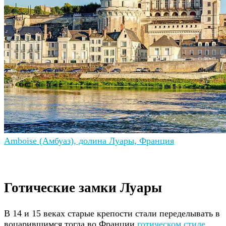
Amboise (Амбуаз), долина Луары, Франция
Готические замки Луары
В 14 и 15 веках старые крепости стали переделывать в
воцарившимся тогда во Франции
готическом стиле
,