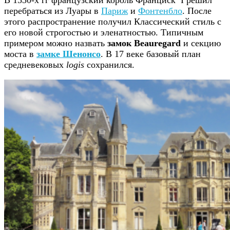
В 1530-х гг французский король Франциск I решил
перебраться из Луары в
Париж
и
Фонтенбло
. После
этого распространение получил Классический стиль с
его новой строгостью и эленатностью. Типичным
примером можно назвать
замок Beauregard
и секцию
моста в
замке Шенонсо
. В 17 веке базовый план
средневековых
logis
сохранился.