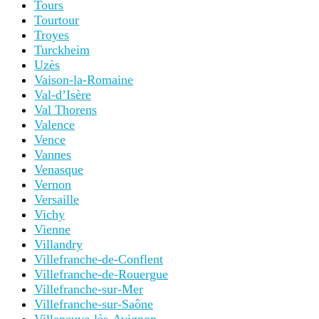
Tours
Tourtour
Troyes
Turckheim
Uzès
Vaison-la-Romaine
Val-d’Isère
Val Thorens
Valence
Vence
Vannes
Venasque
Vernon
Versaille
Vichy
Vienne
Villandry
Villefranche-de-Conflent
Villefranche-de-Rouergue
Villefranche-sur-Mer
Villefranche-sur-Saône