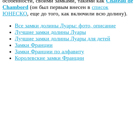
особенности, своими замками, такими как
Château de
Chambord
(он был первым внесен в
список
ЮНЕСКО
, еще до того, как включили всю долину).
Все замки долины Луары: фото, описание
Лучшие замки долины Луары
Лучшие замки долины Луары для детей
Замки Франции
Замки Франции по алфавиту
Королевские замки Франции