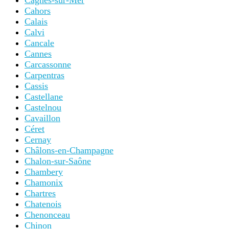
Cagnes-sur-Mer
Cahors
Calais
Calvi
Cancale
Cannes
Carcassonne
Carpentras
Cassis
Castellane
Castelnou
Cavaillon
Céret
Cernay
Châlons-en-Champagne
Chalon-sur-Saône
Chambery
Chamonix
Chartres
Chatenois
Chenonceau
Chinon