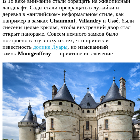
В 18 веке внимание стали обращать на живописный
ландшафт. Сады стали превращать в лужайки и
деревья в «английском» неформальном стиле, как
например в замках
Chaumont
,
Villandry
и
Ussé
, были
снесены целые крылья, чтобы внутренний двор стал
открыт панораме. Совсем немного замков было
построено в эту эпоху из тех, что принесли
известность
долине Луары
, но изысканный
замок
Montgeoffroy
— приятное исключение.