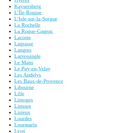
Hyères
Kaysersberg
L’Île-Rousse
L’Isle-sur-la-Sorgue
La Rochelle
La Roque-Gageac
Lacoste
Lagrasse
Langres
Larressingle
Le Mans
Le Puy-en-Velay
Les Andelys
Les Baux-de-Provence
Libourne
Lille
Limoges
Limoux
Lisieux
Lourdes
Lourmarin
Lyon