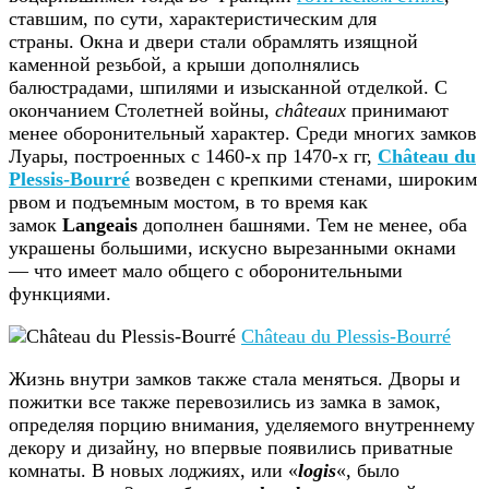
ставшим, по сути, характеристическим для
страны. Окна и двери стали обрамлять изящной
каменной резьбой, а крыши дополнялись
балюстрадами, шпилями и изысканной отделкой. С
окончанием Столетней войны,
châteaux
принимают
менее оборонительный характер. Среди многих замков
Луары, построенных с 1460-х пр 1470-х гг,
Сhâteau du
Plessis-Bourré
возведен с крепкими стенами, широким
рвом и подъемным мостом, в то время как
замок
Langeais
дополнен башнями. Тем не менее, оба
украшены большими, искусно вырезанными окнами
— что имеет мало общего с оборонительными
функциями.
Château du Plessis-Bourré
Жизнь внутри замков также стала меняться. Дворы и
пожитки все также перевозились из замка в замок,
определяя порцию внимания, уделяемого внутреннему
декору и дизайну, но впервые появились приватные
комнаты. В новых лоджиях, или «
logis
«, было