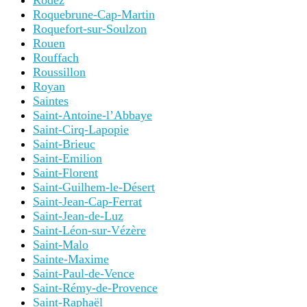
Rodez
Roquebrune-Cap-Martin
Roquefort-sur-Soulzon
Rouen
Rouffach
Roussillon
Royan
Saintes
Saint-Antoine-l’Abbaye
Saint-Cirq-Lapopie
Saint-Brieuc
Saint-Emilion
Saint-Florent
Saint-Guilhem-le-Désert
Saint-Jean-Cap-Ferrat
Saint-Jean-de-Luz
Saint-Léon-sur-Vézère
Saint-Malo
Sainte-Maxime
Saint-Paul-de-Vence
Saint-Rémy-de-Provence
Saint-Raphaël