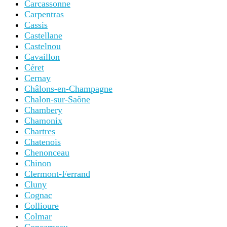
Carcassonne
Carpentras
Cassis
Castellane
Castelnou
Cavaillon
Céret
Cernay
Châlons-en-Champagne
Chalon-sur-Saône
Chambery
Chamonix
Chartres
Chatenois
Chenonceau
Chinon
Clermont-Ferrand
Cluny
Cognac
Collioure
Colmar