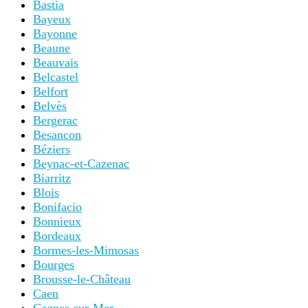
Bastia
Bayeux
Bayonne
Beaune
Beauvais
Belcastel
Belfort
Belvès
Bergerac
Besancon
Béziers
Beynac-et-Cazenac
Biarritz
Blois
Bonifacio
Bonnieux
Bordeaux
Bormes-les-Mimosas
Bourges
Brousse-le-Château
Caen