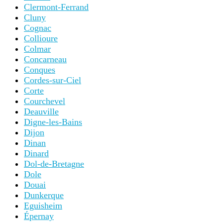
Clermont-Ferrand
Cluny
Cognac
Collioure
Colmar
Concarneau
Conques
Cordes-sur-Ciel
Corte
Courchevel
Deauville
Digne-les-Bains
Dijon
Dinan
Dinard
Dol-de-Bretagne
Dole
Douai
Dunkerque
Eguisheim
Épernay