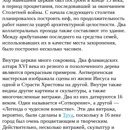
в период процветания, последовавший за окончанием
Столетней войны. С начала следующего столетия
планировалось построить неф, но продолжительность
работ нанесла ущерб архитектурной целостности. Два
коллатеральных прохода также составляют это здание.
Между аркбутанами последнего на средства семей,
использовавших их в качестве места захоронения,
было построено несколько часовен.
Внутри церкви много сокровищ. Два фламандских
алтаря XVI века из резного и позолоченного дерева
являются прекрасным примером. Антверпенская
мастерская изображала сцены из жизни Иисуса на
одной и Страсти Христовы на другой. Внутри также
видны другие картины и скульптуры, а также
многочисленные витражи. Два из них датируются 16
веком. Один называется «Сотворение», а другой —
«Легенда о чудесном воинстве». Эти два витража,
вероятно, были сделаны в
Труа
, поскольку в 16 веке
город был очень процветающим и творческим.
Действительно, несколько витражей, скульптур и