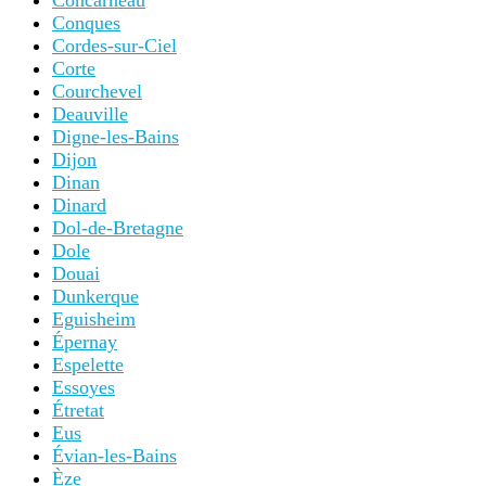
Concarneau
Conques
Cordes-sur-Ciel
Corte
Courchevel
Deauville
Digne-les-Bains
Dijon
Dinan
Dinard
Dol-de-Bretagne
Dole
Douai
Dunkerque
Eguisheim
Épernay
Espelette
Essoyes
Étretat
Eus
Évian-les-Bains
Èze