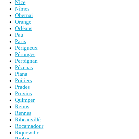
Nice
Nîmes
Obernai
Orange
Orléans
Pau
Paris
Périgueux
Pérouges
Perpignan
Pézenas
Piana
Poitiers
Prades
Provins
Quimper
Reims
Rennes
Ribeauvillé
Rocamadour
Riquewihr