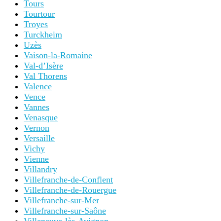
Tours
Tourtour
Troyes
Turckheim
Uzès
Vaison-la-Romaine
Val-d’Isère
Val Thorens
Valence
Vence
Vannes
Venasque
Vernon
Versaille
Vichy
Vienne
Villandry
Villefranche-de-Conflent
Villefranche-de-Rouergue
Villefranche-sur-Mer
Villefranche-sur-Saône