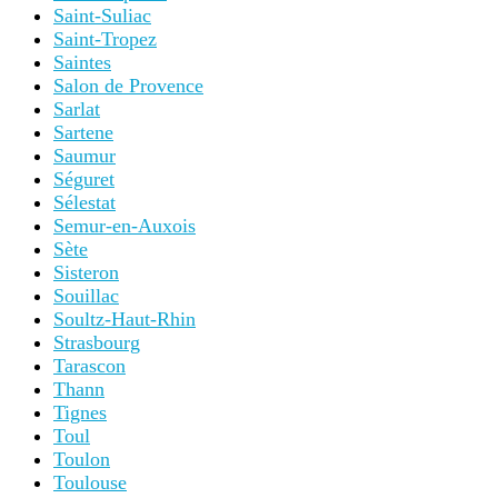
Saint-Suliac
Saint-Tropez
Saintes
Salon de Provence
Sarlat
Sartene
Saumur
Séguret
Sélestat
Semur-en-Auxois
Sète
Sisteron
Souillac
Soultz-Haut-Rhin
Strasbourg
Tarascon
Thann
Tignes
Toul
Toulon
Toulouse