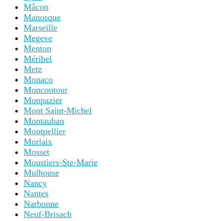
Mâcon
Manosque
Marseille
Megeve
Menton
Méribel
Metz
Monaco
Moncontour
Monpazier
Mont Saint-Michel
Montauban
Montpellier
Morlaix
Mosset
Moustiers-Ste-Marie
Mulhouse
Nancy
Nantes
Narbonne
Neuf-Brisach