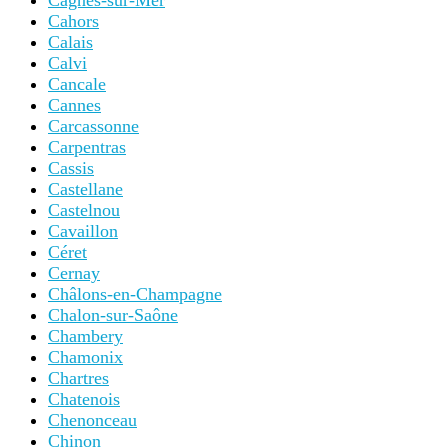
Cagnes-sur-Mer
Cahors
Calais
Calvi
Cancale
Cannes
Carcassonne
Carpentras
Cassis
Castellane
Castelnou
Cavaillon
Céret
Cernay
Châlons-en-Champagne
Chalon-sur-Saône
Chambery
Chamonix
Chartres
Chatenois
Chenonceau
Chinon