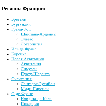
Регионы Франции:
Бретань
Бургундия
Гранд-Эст:
Шампань-Арденны
Эльзас
Лотарингия
Иль де Франс
Корсика
Новая Аквитания
Аквитания
Лимузен
Пуату-Шаранта
Окситания:
Лангедок-Русийон
Миди Пиренеи
О-де-Франс
Норд-па-де-Кале
Пикардия