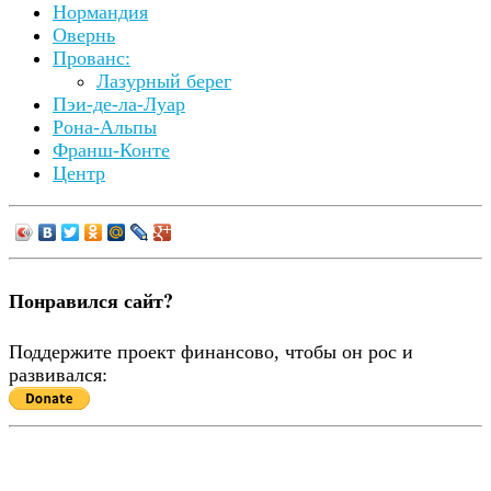
Нормандия
Овернь
Прованс:
Лазурный берег
Пэи-де-ла-Луар
Рона-Альпы
Франш-Конте
Центр
Понравился сайт?
Поддержите проект финансово, чтобы он рос и
развивался: