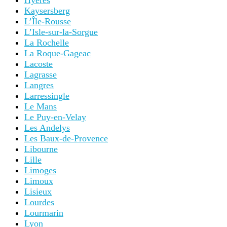
Hyères
Kaysersberg
L’Île-Rousse
L’Isle-sur-la-Sorgue
La Rochelle
La Roque-Gageac
Lacoste
Lagrasse
Langres
Larressingle
Le Mans
Le Puy-en-Velay
Les Andelys
Les Baux-de-Provence
Libourne
Lille
Limoges
Limoux
Lisieux
Lourdes
Lourmarin
Lyon