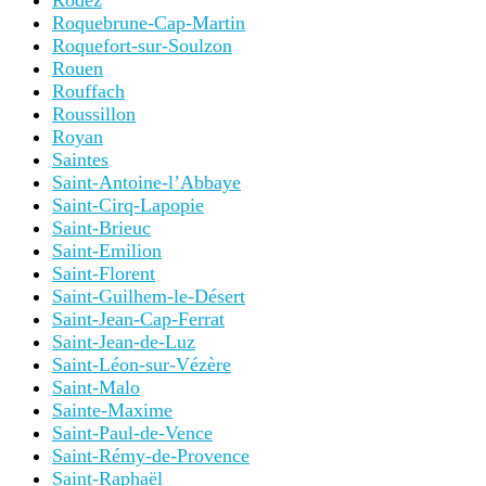
Rodez
Roquebrune-Cap-Martin
Roquefort-sur-Soulzon
Rouen
Rouffach
Roussillon
Royan
Saintes
Saint-Antoine-l’Abbaye
Saint-Cirq-Lapopie
Saint-Brieuc
Saint-Emilion
Saint-Florent
Saint-Guilhem-le-Désert
Saint-Jean-Cap-Ferrat
Saint-Jean-de-Luz
Saint-Léon-sur-Vézère
Saint-Malo
Sainte-Maxime
Saint-Paul-de-Vence
Saint-Rémy-de-Provence
Saint-Raphaël