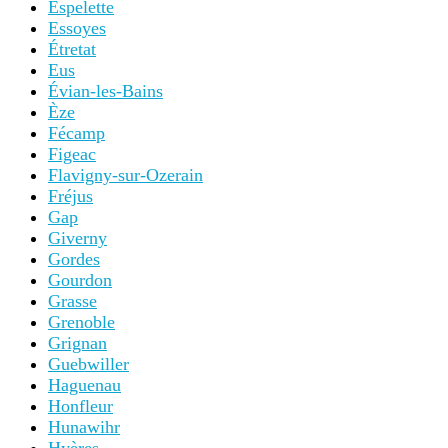
Espelette
Essoyes
Étretat
Eus
Évian-les-Bains
Èze
Fécamp
Figeac
Flavigny-sur-Ozerain
Fréjus
Gap
Giverny
Gordes
Gourdon
Grasse
Grenoble
Grignan
Guebwiller
Haguenau
Honfleur
Hunawihr