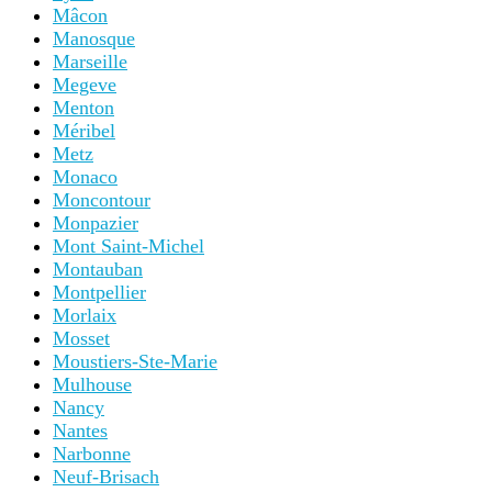
Mâcon
Manosque
Marseille
Megeve
Menton
Méribel
Metz
Monaco
Moncontour
Monpazier
Mont Saint-Michel
Montauban
Montpellier
Morlaix
Mosset
Moustiers-Ste-Marie
Mulhouse
Nancy
Nantes
Narbonne
Neuf-Brisach