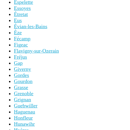
Espelette
Essoyes
Étretat
Eus
Évian-les-Bains
Èze
Fécamp
Figeac
Flavigny-sur-Ozerain
Fréjus
Gap
Giverny
Gordes
Gourdon
Grasse
Grenoble
Grignan
Guebwiller
Haguenau
Honfleur
Hunawihr