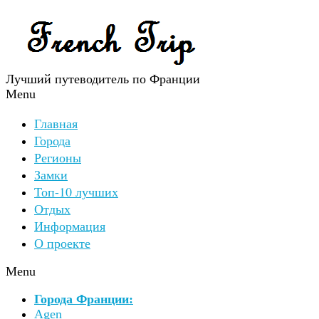
Лучший путеводитель по Франции
Menu
Главная
Города
Регионы
Замки
Топ-10 лучших
Отдых
Информация
О проекте
Menu
Города Франции:
Agen