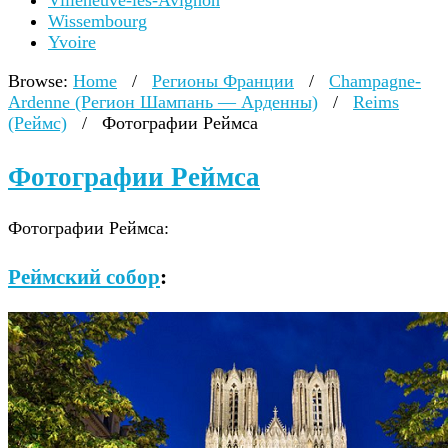
Villeneuve-lès-Avignon
Wissembourg
Yvoire
Browse:
Home
/
Регионы Франции
/
Champagne-
Ardenne (Регион Шампань — Арденны)
/
Reims
(Реймс)
/
Фотографии Реймса
Фотографии Реймса
Фотографии Реймса:
Реймский собор
: