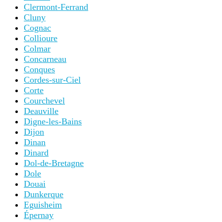
Clermont-Ferrand
Cluny
Cognac
Collioure
Colmar
Concarneau
Conques
Cordes-sur-Ciel
Corte
Courchevel
Deauville
Digne-les-Bains
Dijon
Dinan
Dinard
Dol-de-Bretagne
Dole
Douai
Dunkerque
Eguisheim
Épernay