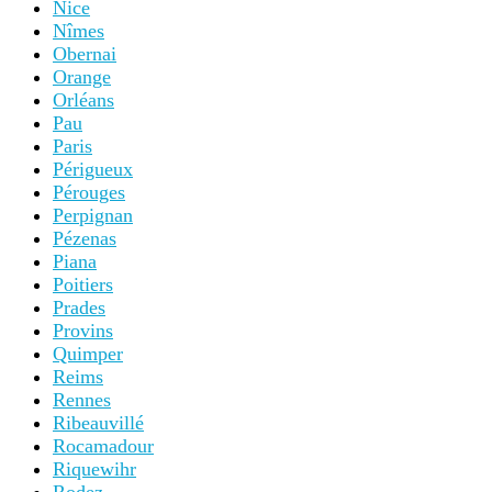
Nice
Nîmes
Obernai
Orange
Orléans
Pau
Paris
Périgueux
Pérouges
Perpignan
Pézenas
Piana
Poitiers
Prades
Provins
Quimper
Reims
Rennes
Ribeauvillé
Rocamadour
Riquewihr