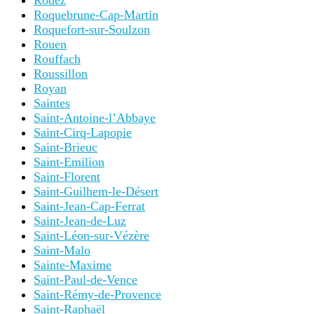
Rodez
Roquebrune-Cap-Martin
Roquefort-sur-Soulzon
Rouen
Rouffach
Roussillon
Royan
Saintes
Saint-Antoine-l’Abbaye
Saint-Cirq-Lapopie
Saint-Brieuc
Saint-Emilion
Saint-Florent
Saint-Guilhem-le-Désert
Saint-Jean-Cap-Ferrat
Saint-Jean-de-Luz
Saint-Léon-sur-Vézère
Saint-Malo
Sainte-Maxime
Saint-Paul-de-Vence
Saint-Rémy-de-Provence
Saint-Raphaël