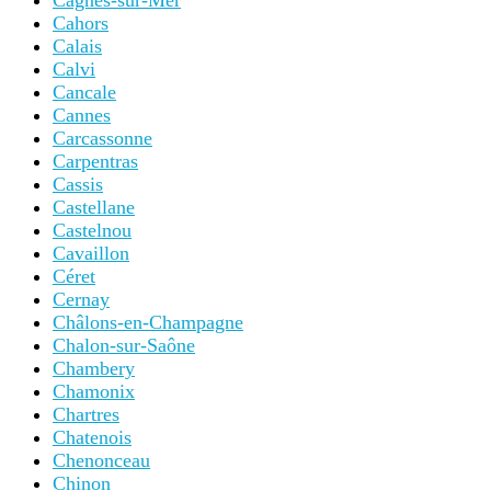
Cagnes-sur-Mer
Cahors
Calais
Calvi
Cancale
Cannes
Carcassonne
Carpentras
Cassis
Castellane
Castelnou
Cavaillon
Céret
Cernay
Châlons-en-Champagne
Chalon-sur-Saône
Chambery
Chamonix
Chartres
Chatenois
Chenonceau
Chinon