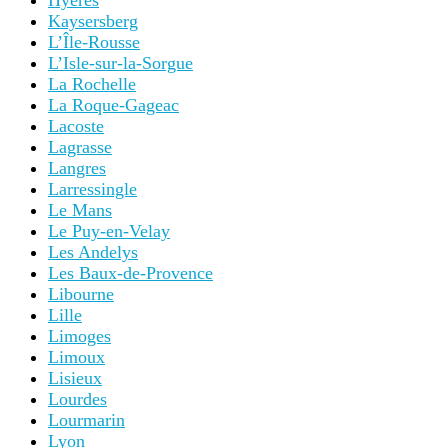
Hyères
Kaysersberg
L’Île-Rousse
L’Isle-sur-la-Sorgue
La Rochelle
La Roque-Gageac
Lacoste
Lagrasse
Langres
Larressingle
Le Mans
Le Puy-en-Velay
Les Andelys
Les Baux-de-Provence
Libourne
Lille
Limoges
Limoux
Lisieux
Lourdes
Lourmarin
Lyon