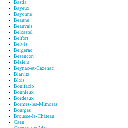
Bastia
Bayeux
Bayonne
Beaune
Beauvais
Belcastel
Belfort
Belvès
Bergerac
Besancon
Béziers
Beynac-et-Cazenac
Biarritz
Blois
Bonifacio
Bonnieux
Bordeaux
Bormes-les-Mimosas
Bourges
Brousse-le-Château
Caen