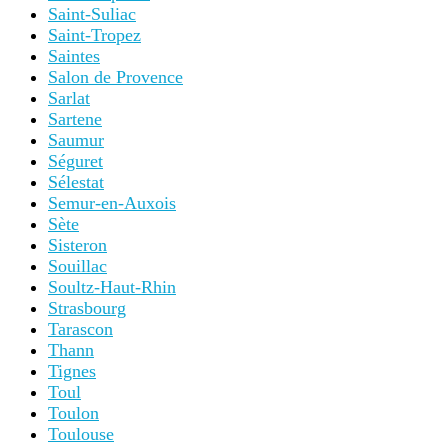
Saint-Suliac
Saint-Tropez
Saintes
Salon de Provence
Sarlat
Sartene
Saumur
Séguret
Sélestat
Semur-en-Auxois
Sète
Sisteron
Souillac
Soultz-Haut-Rhin
Strasbourg
Tarascon
Thann
Tignes
Toul
Toulon
Toulouse