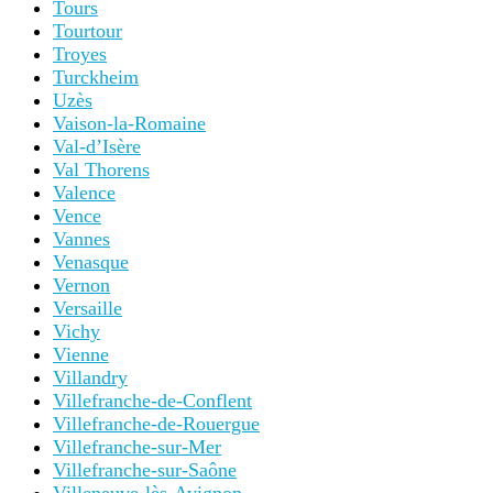
Tours
Tourtour
Troyes
Turckheim
Uzès
Vaison-la-Romaine
Val-d’Isère
Val Thorens
Valence
Vence
Vannes
Venasque
Vernon
Versaille
Vichy
Vienne
Villandry
Villefranche-de-Conflent
Villefranche-de-Rouergue
Villefranche-sur-Mer
Villefranche-sur-Saône