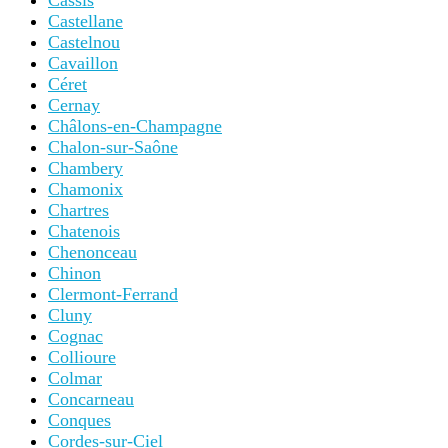
Cassis
Castellane
Castelnou
Cavaillon
Céret
Cernay
Châlons-en-Champagne
Chalon-sur-Saône
Chambery
Chamonix
Chartres
Chatenois
Chenonceau
Chinon
Clermont-Ferrand
Cluny
Cognac
Collioure
Colmar
Concarneau
Conques
Cordes-sur-Ciel