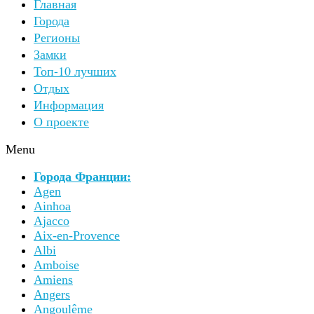
Главная
Города
Регионы
Замки
Топ-10 лучших
Отдых
Информация
О проекте
Menu
Города Франции:
Agen
Ainhoa
Ajacco
Aix-en-Provence
Albi
Amboise
Amiens
Angers
Angoulême