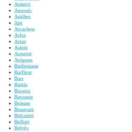
Annecy
Ansouis
Antibes
Apt
Arcachon
Arles
Arras
Autun
Auxerre
Avignon
Barbentane
Barfleur
Barr
Bastia
Bayeux
Bayonne
Beaune
Beauvais
Belcastel
Belfort
Belvès