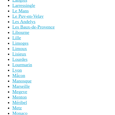
Langres
Larressingle
Le Mans
Le Puy-en-Velay
Les Andelys
Les Baux-de-Provence
Libourne
Lille
Limoges
Limoux
Lisieux
Lourdes
Lourmarin
Lyon
Mâcon
Manosque
Marseille
Megeve
Menton
Méribel
Metz
Monaco