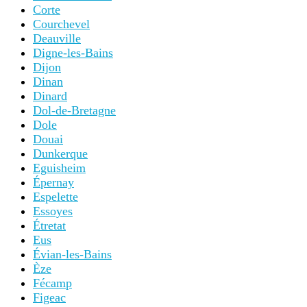
Corte
Courchevel
Deauville
Digne-les-Bains
Dijon
Dinan
Dinard
Dol-de-Bretagne
Dole
Douai
Dunkerque
Eguisheim
Épernay
Espelette
Essoyes
Étretat
Eus
Évian-les-Bains
Èze
Fécamp
Figeac