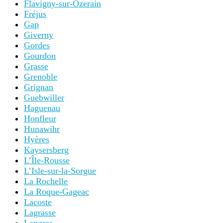
Flavigny-sur-Ozerain
Fréjus
Gap
Giverny
Gordes
Gourdon
Grasse
Grenoble
Grignan
Guebwiller
Haguenau
Honfleur
Hunawihr
Hyères
Kaysersberg
L’Île-Rousse
L’Isle-sur-la-Sorgue
La Rochelle
La Roque-Gageac
Lacoste
Lagrasse