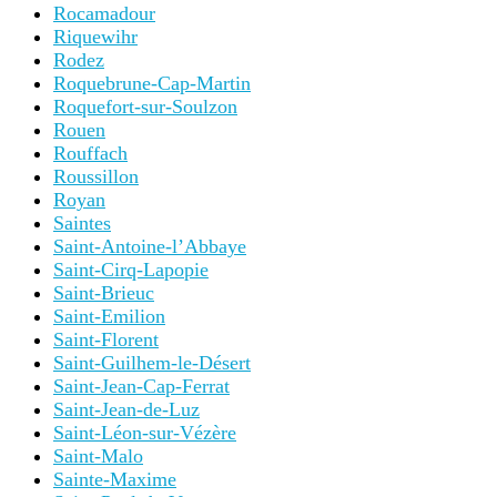
Rocamadour
Riquewihr
Rodez
Roquebrune-Cap-Martin
Roquefort-sur-Soulzon
Rouen
Rouffach
Roussillon
Royan
Saintes
Saint-Antoine-l’Abbaye
Saint-Cirq-Lapopie
Saint-Brieuc
Saint-Emilion
Saint-Florent
Saint-Guilhem-le-Désert
Saint-Jean-Cap-Ferrat
Saint-Jean-de-Luz
Saint-Léon-sur-Vézère
Saint-Malo
Sainte-Maxime