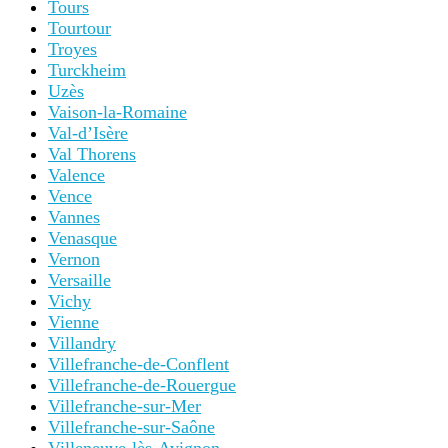
Tours
Tourtour
Troyes
Turckheim
Uzès
Vaison-la-Romaine
Val-d’Isère
Val Thorens
Valence
Vence
Vannes
Venasque
Vernon
Versaille
Vichy
Vienne
Villandry
Villefranche-de-Conflent
Villefranche-de-Rouergue
Villefranche-sur-Mer
Villefranche-sur-Saône