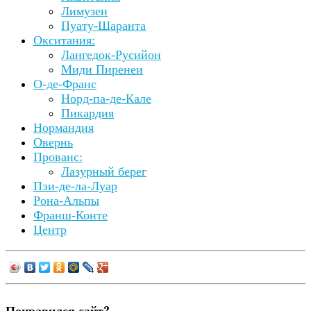
Лимузен
Пуату-Шаранта
Окситания:
Лангедок-Русийон
Миди Пиренеи
О-де-Франс
Норд-па-де-Кале
Пикардия
Нормандия
Овернь
Прованс:
Лазурный берег
Пэи-де-ла-Луар
Рона-Альпы
Франш-Конте
Центр
Понравился сайт?