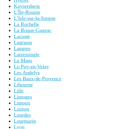
Hyères
Kaysersberg
L’Île-Rousse
L’Isle-sur-la-Sorgue
La Rochelle
La Roque-Gageac
Lacoste
Lagrasse
Langres
Larressingle
Le Mans
Le Puy-en-Velay
Les Andelys
Les Baux-de-Provence
Libourne
Lille
Limoges
Limoux
Lisieux
Lourdes
Lourmarin
Lyon