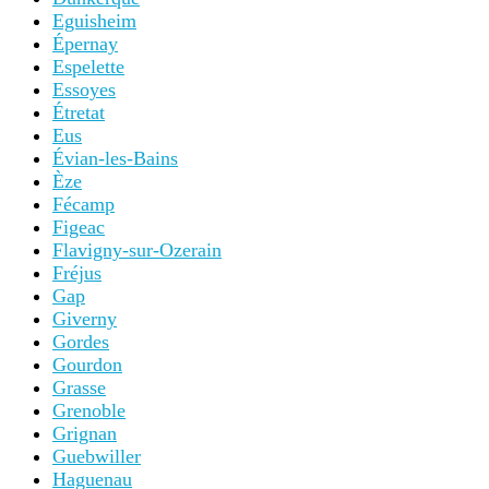
Eguisheim
Épernay
Espelette
Essoyes
Étretat
Eus
Évian-les-Bains
Èze
Fécamp
Figeac
Flavigny-sur-Ozerain
Fréjus
Gap
Giverny
Gordes
Gourdon
Grasse
Grenoble
Grignan
Guebwiller
Haguenau