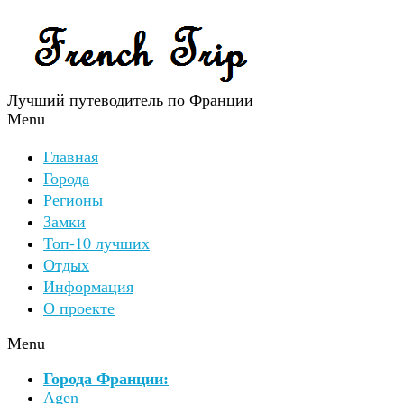
Лучший путеводитель по Франции
Menu
Главная
Города
Регионы
Замки
Топ-10 лучших
Отдых
Информация
О проекте
Menu
Города Франции:
Agen