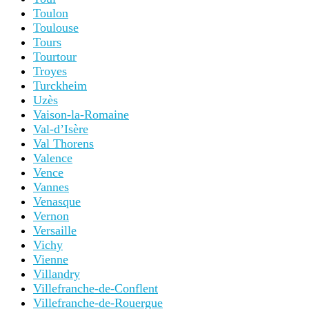
Toulon
Toulouse
Tours
Tourtour
Troyes
Turckheim
Uzès
Vaison-la-Romaine
Val-d’Isère
Val Thorens
Valence
Vence
Vannes
Venasque
Vernon
Versaille
Vichy
Vienne
Villandry
Villefranche-de-Conflent
Villefranche-de-Rouergue