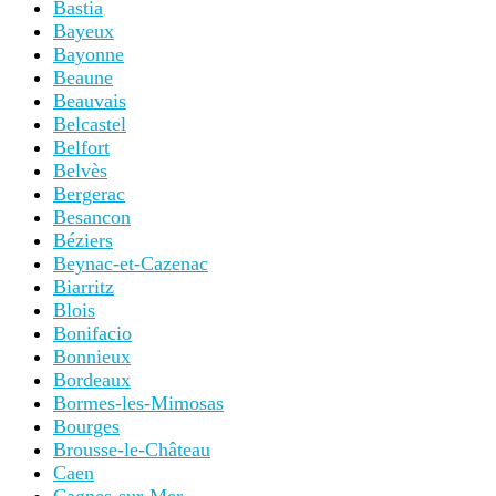
Bastia
Bayeux
Bayonne
Beaune
Beauvais
Belcastel
Belfort
Belvès
Bergerac
Besancon
Béziers
Beynac-et-Cazenac
Biarritz
Blois
Bonifacio
Bonnieux
Bordeaux
Bormes-les-Mimosas
Bourges
Brousse-le-Château
Caen