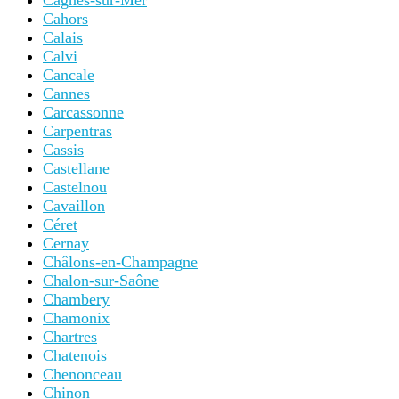
Cagnes-sur-Mer
Cahors
Calais
Calvi
Cancale
Cannes
Carcassonne
Carpentras
Cassis
Castellane
Castelnou
Cavaillon
Céret
Cernay
Châlons-en-Champagne
Chalon-sur-Saône
Chambery
Chamonix
Chartres
Chatenois
Chenonceau
Chinon