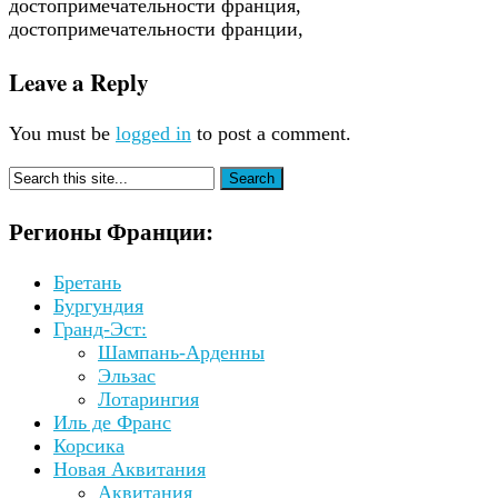
Leave a Reply
You must be
logged in
to post a comment.
Регионы Франции:
Бретань
Бургундия
Гранд-Эст:
Шампань-Арденны
Эльзас
Лотарингия
Иль де Франс
Корсика
Новая Аквитания
Аквитания