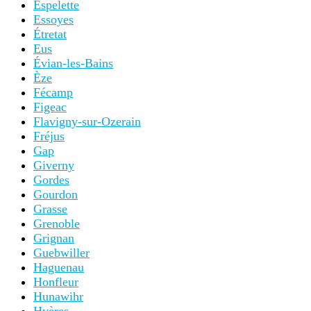
Espelette
Essoyes
Étretat
Eus
Évian-les-Bains
Èze
Fécamp
Figeac
Flavigny-sur-Ozerain
Fréjus
Gap
Giverny
Gordes
Gourdon
Grasse
Grenoble
Grignan
Guebwiller
Haguenau
Honfleur
Hunawihr