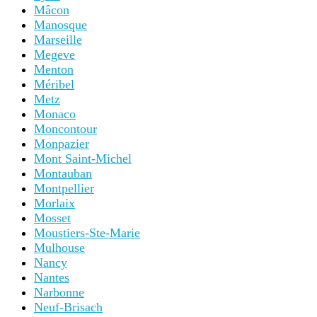
Mâcon
Manosque
Marseille
Megeve
Menton
Méribel
Metz
Monaco
Moncontour
Monpazier
Mont Saint-Michel
Montauban
Montpellier
Morlaix
Mosset
Moustiers-Ste-Marie
Mulhouse
Nancy
Nantes
Narbonne
Neuf-Brisach