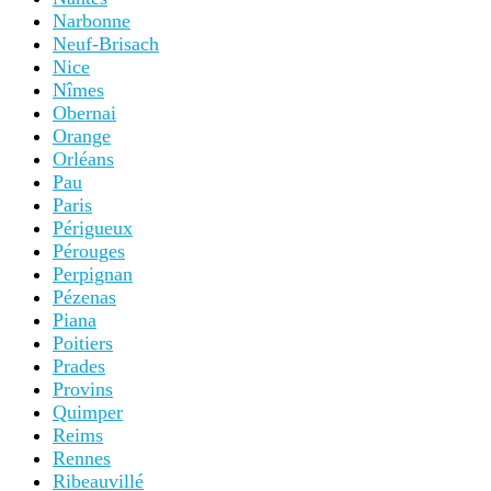
Narbonne
Neuf-Brisach
Nice
Nîmes
Obernai
Orange
Orléans
Pau
Paris
Périgueux
Pérouges
Perpignan
Pézenas
Piana
Poitiers
Prades
Provins
Quimper
Reims
Rennes
Ribeauvillé