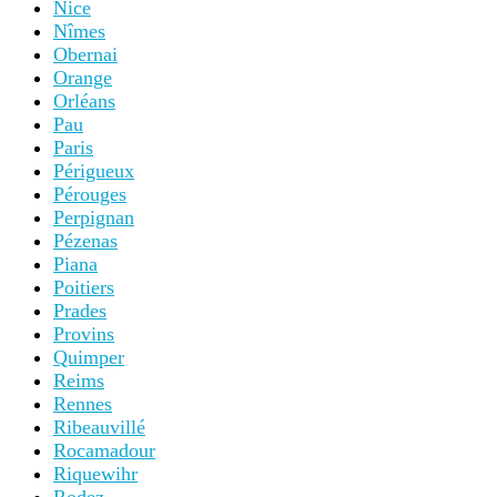
Nice
Nîmes
Obernai
Orange
Orléans
Pau
Paris
Périgueux
Pérouges
Perpignan
Pézenas
Piana
Poitiers
Prades
Provins
Quimper
Reims
Rennes
Ribeauvillé
Rocamadour
Riquewihr