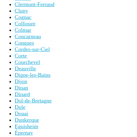
Clermont-Ferrand
Cluny
Cognac
Collioure
Colmar
Concarneau
Conques
Cordes-sur-Ciel
Corte
Courchevel
Deauville
Digne-les-Bains
Dijon
Dinan
Dinard
Dol-de-Bretagne
Dole
Douai
Dunkerque
Eguisheim
Épernay