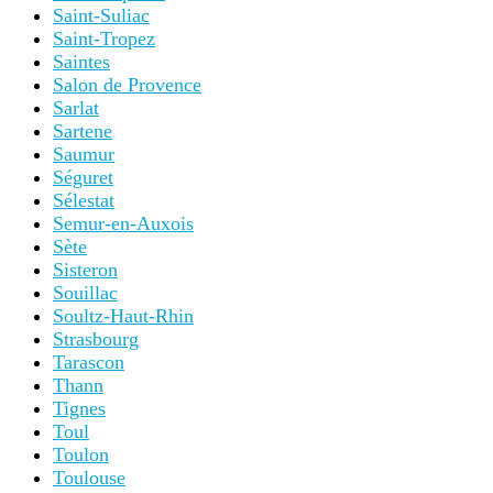
Saint-Suliac
Saint-Tropez
Saintes
Salon de Provence
Sarlat
Sartene
Saumur
Séguret
Sélestat
Semur-en-Auxois
Sète
Sisteron
Souillac
Soultz-Haut-Rhin
Strasbourg
Tarascon
Thann
Tignes
Toul
Toulon
Toulouse