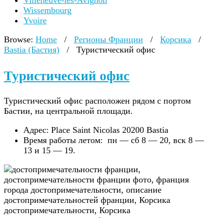
Villeneuve-lès-Avignon
Wissembourg
Yvoire
Browse:
Home
/
Регионы Франции
/
Корсика
/
Bastia (Бастия)
/
Туристический офис
Туристический офис
Туристический офис расположен рядом с портом
Бастии, на центральной площади.
Адрес: Place Saint Nicolas 20200 Bastia
Время работы летом: пн — сб 8 — 20, вск 8 —
13 и 15 — 19.