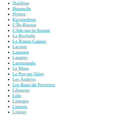
Honfleur
Hunawihr
Hyères
Kaysersberg
L’Île-Rousse
L’Isle-sur-la-Sorgue
La Rochelle
La Roque-Gageac
Lacoste
Lagrasse
Langres
Larressingle
Le Mans
Le Puy-en-Velay
Les Andelys
Les Baux-de-Provence
Libourne
Lille
Limoges
Limoux
Lisieux