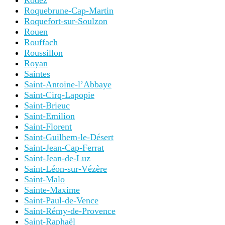
Rodez
Roquebrune-Cap-Martin
Roquefort-sur-Soulzon
Rouen
Rouffach
Roussillon
Royan
Saintes
Saint-Antoine-l’Abbaye
Saint-Cirq-Lapopie
Saint-Brieuc
Saint-Emilion
Saint-Florent
Saint-Guilhem-le-Désert
Saint-Jean-Cap-Ferrat
Saint-Jean-de-Luz
Saint-Léon-sur-Vézère
Saint-Malo
Sainte-Maxime
Saint-Paul-de-Vence
Saint-Rémy-de-Provence
Saint-Raphaël