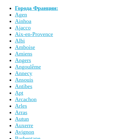
Города Франции:
Agen
Ainhoa
Ajacco
Aix-en-Provence
Albi
Amboise
Amiens
Angers
Angoulême
Annecy
Ansouis
Antibes
Apt
Arcachon
Arles
Arras
Autun
Auxerre
Avignon
Barbentane