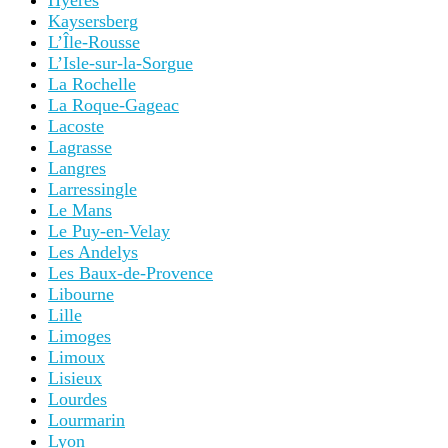
Hyères
Kaysersberg
L’Île-Rousse
L’Isle-sur-la-Sorgue
La Rochelle
La Roque-Gageac
Lacoste
Lagrasse
Langres
Larressingle
Le Mans
Le Puy-en-Velay
Les Andelys
Les Baux-de-Provence
Libourne
Lille
Limoges
Limoux
Lisieux
Lourdes
Lourmarin
Lyon