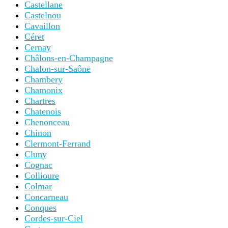
Castellane
Castelnou
Cavaillon
Céret
Cernay
Châlons-en-Champagne
Chalon-sur-Saône
Chambery
Chamonix
Chartres
Chatenois
Chenonceau
Chinon
Clermont-Ferrand
Cluny
Cognac
Collioure
Colmar
Concarneau
Conques
Cordes-sur-Ciel