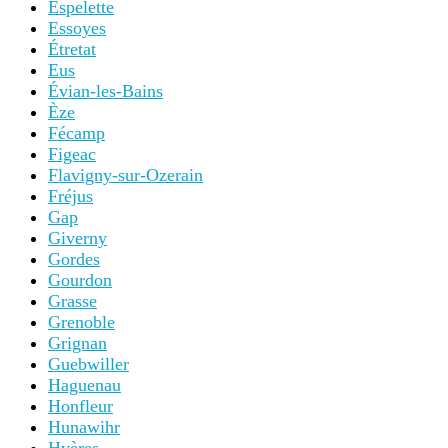
Espelette
Essoyes
Étretat
Eus
Évian-les-Bains
Èze
Fécamp
Figeac
Flavigny-sur-Ozerain
Fréjus
Gap
Giverny
Gordes
Gourdon
Grasse
Grenoble
Grignan
Guebwiller
Haguenau
Honfleur
Hunawihr