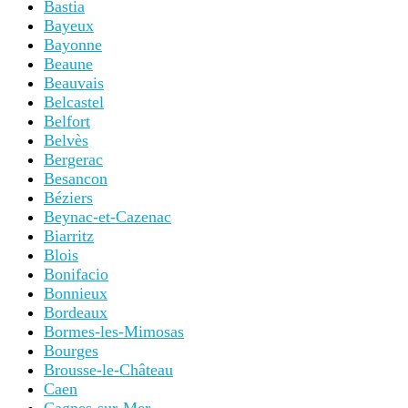
Bastia
Bayeux
Bayonne
Beaune
Beauvais
Belcastel
Belfort
Belvès
Bergerac
Besancon
Béziers
Beynac-et-Cazenac
Biarritz
Blois
Bonifacio
Bonnieux
Bordeaux
Bormes-les-Mimosas
Bourges
Brousse-le-Château
Caen