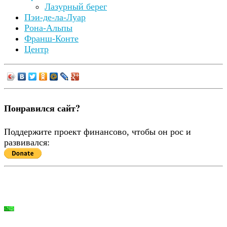
Лазурный берег
Пэи-де-ла-Луар
Рона-Альпы
Франш-Конте
Центр
Понравился сайт?
Поддержите проект финансово, чтобы он рос и
развивался: