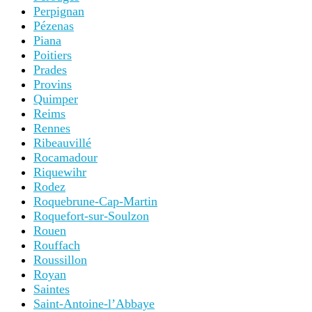
Perpignan
Pézenas
Piana
Poitiers
Prades
Provins
Quimper
Reims
Rennes
Ribeauvillé
Rocamadour
Riquewihr
Rodez
Roquebrune-Cap-Martin
Roquefort-sur-Soulzon
Rouen
Rouffach
Roussillon
Royan
Saintes
Saint-Antoine-l’Abbaye