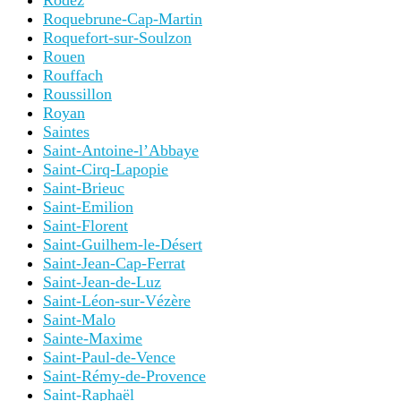
Rodez
Roquebrune-Cap-Martin
Roquefort-sur-Soulzon
Rouen
Rouffach
Roussillon
Royan
Saintes
Saint-Antoine-l’Abbaye
Saint-Cirq-Lapopie
Saint-Brieuc
Saint-Emilion
Saint-Florent
Saint-Guilhem-le-Désert
Saint-Jean-Cap-Ferrat
Saint-Jean-de-Luz
Saint-Léon-sur-Vézère
Saint-Malo
Sainte-Maxime
Saint-Paul-de-Vence
Saint-Rémy-de-Provence
Saint-Raphaël