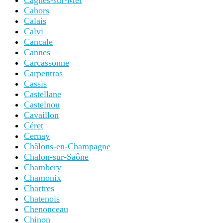
Cagnes-sur-Mer
Cahors
Calais
Calvi
Cancale
Cannes
Carcassonne
Carpentras
Cassis
Castellane
Castelnou
Cavaillon
Céret
Cernay
Châlons-en-Champagne
Chalon-sur-Saône
Chambery
Chamonix
Chartres
Chatenois
Chenonceau
Chinon