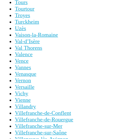
Tours
Tourtour
Troyes
Turckheim
Uzès
Vaison-la-Romaine
Val-d’Isère
Val Thorens
Valence
Vence
Vannes
Venasque
Vernon
Versaille
Vichy
Vienne
Villandry
Villefranche-de-Conflent
Villefranche-de-Rouergue
Villefranche-sur-Mer
Villefranche-sur-Saône