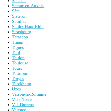
Sélestat
Semur-en-Auxois
Sète
Sisteron
Souillac
Soultz-Haut-Rhin
Strasbourg
Tarascon
Thann
Tignes
Toul
Toulon
Toulouse
Tours
Tourtour
Troyes
Turckheim
Uzès
Vaison-la-Romaine
Val-d’Isère
Val Thorens
Valence