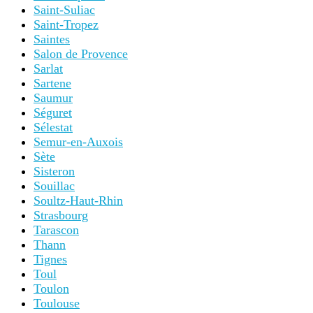
Saint-Suliac
Saint-Tropez
Saintes
Salon de Provence
Sarlat
Sartene
Saumur
Séguret
Sélestat
Semur-en-Auxois
Sète
Sisteron
Souillac
Soultz-Haut-Rhin
Strasbourg
Tarascon
Thann
Tignes
Toul
Toulon
Toulouse