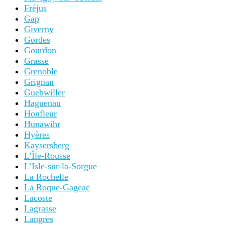
Fréjus
Gap
Giverny
Gordes
Gourdon
Grasse
Grenoble
Grignan
Guebwiller
Haguenau
Honfleur
Hunawihr
Hyères
Kaysersberg
L’Île-Rousse
L’Isle-sur-la-Sorgue
La Rochelle
La Roque-Gageac
Lacoste
Lagrasse
Langres