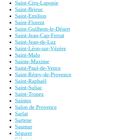
Saint-Cirq-Lapopie
Saint-Brieuc
Saint-Emilion
Saint-Florent
Saint-Guilhem-le-Désert
Saint-Jean-Cap-Ferrat
Saint-Jean-de-Luz
Saint-Léon-sur-Vézère
Saint-Malo
Sainte-Maxime
Saint-Paul-de-Vence
Saint-Rémy-de-Provence
Saint-Raphaël
Saint-Suliac
Saint-Tropez
Saintes
Salon de Provence
Sarlat
Sartene
Saumur
Séguret