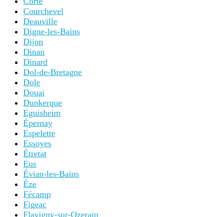
Corte
Courchevel
Deauville
Digne-les-Bains
Dijon
Dinan
Dinard
Dol-de-Bretagne
Dole
Douai
Dunkerque
Eguisheim
Épernay
Espelette
Essoyes
Étretat
Eus
Évian-les-Bains
Èze
Fécamp
Figeac
Flavigny-sur-Ozerain