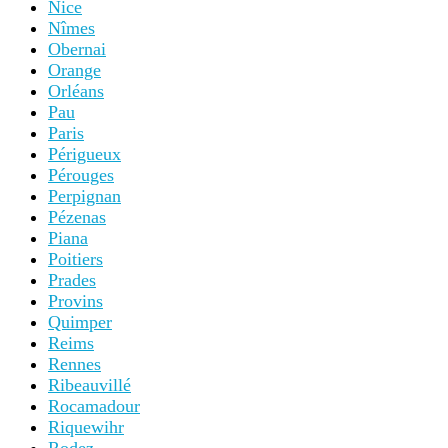
Nice
Nîmes
Obernai
Orange
Orléans
Pau
Paris
Périgueux
Pérouges
Perpignan
Pézenas
Piana
Poitiers
Prades
Provins
Quimper
Reims
Rennes
Ribeauvillé
Rocamadour
Riquewihr