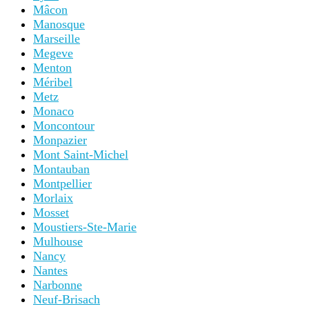
Mâcon
Manosque
Marseille
Megeve
Menton
Méribel
Metz
Monaco
Moncontour
Monpazier
Mont Saint-Michel
Montauban
Montpellier
Morlaix
Mosset
Moustiers-Ste-Marie
Mulhouse
Nancy
Nantes
Narbonne
Neuf-Brisach