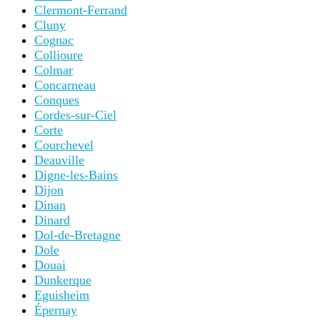
Clermont-Ferrand
Cluny
Cognac
Collioure
Colmar
Concarneau
Conques
Cordes-sur-Ciel
Corte
Courchevel
Deauville
Digne-les-Bains
Dijon
Dinan
Dinard
Dol-de-Bretagne
Dole
Douai
Dunkerque
Eguisheim
Épernay