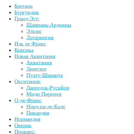
Бретань
Бургундия
Гранд-Эст:
Шампань-Арденны
Эльзас
Лотарингия
Иль де Франс
Корсика
Новая Аквитания
Аквитания
Лимузен
Пуату-Шаранта
Окситания:
Лангедок-Русийон
Миди Пиренеи
О-де-Франс
Норд-па-де-Кале
Пикардия
Нормандия
Овернь
Прованс: