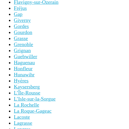
Flavigny-sur-Ozerain
Fréjus
Gap
Giverny
Gordes
Gourdon
Grasse
Grenoble
Grignan
Guebwiller
Haguenau
Honfleur
Hunawihr
Hyères
Kaysersberg
L’Île-Rousse
L’Isle-sur-la-Sorgue
La Rochelle
La Roque-Gageac
Lacoste
Lagrasse