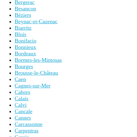
Bergerac
Besancon
Béziers
Beynac-et-Cazenac
Biarritz
Blois
Bonifacio
Bonnieux
Bordeaux
Bormes-les-Mimosas
Bourges
Brousse-le-Château
Caen
Cagnes-sur-Mer
Cahors
Calais
Calvi
Cancale
Cannes
Carcassonne
Carpentras