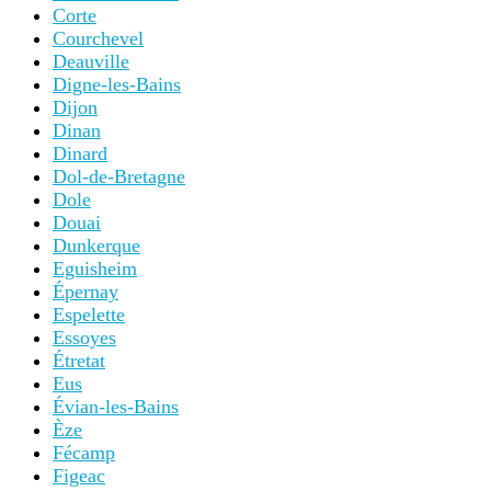
Corte
Courchevel
Deauville
Digne-les-Bains
Dijon
Dinan
Dinard
Dol-de-Bretagne
Dole
Douai
Dunkerque
Eguisheim
Épernay
Espelette
Essoyes
Étretat
Eus
Évian-les-Bains
Èze
Fécamp
Figeac