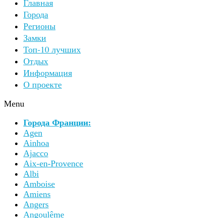
Главная
Города
Регионы
Замки
Топ-10 лучших
Отдых
Информация
О проекте
Menu
Города Франции:
Agen
Ainhoa
Ajacco
Aix-en-Provence
Albi
Amboise
Amiens
Angers
Angoulême