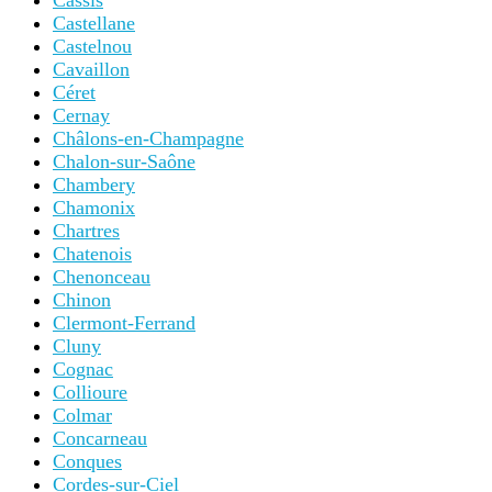
Cassis
Castellane
Castelnou
Cavaillon
Céret
Cernay
Châlons-en-Champagne
Chalon-sur-Saône
Chambery
Chamonix
Chartres
Chatenois
Chenonceau
Chinon
Clermont-Ferrand
Cluny
Cognac
Collioure
Colmar
Concarneau
Conques
Cordes-sur-Ciel