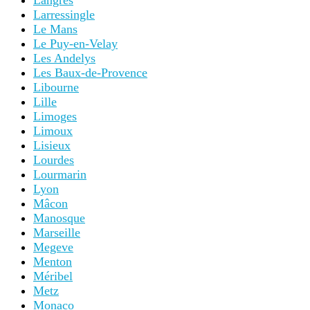
Langres
Larressingle
Le Mans
Le Puy-en-Velay
Les Andelys
Les Baux-de-Provence
Libourne
Lille
Limoges
Limoux
Lisieux
Lourdes
Lourmarin
Lyon
Mâcon
Manosque
Marseille
Megeve
Menton
Méribel
Metz
Monaco