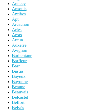
Annecy
Ansouis
Antibes
Apt
Arcachon
Arles
Arras
Autun
Auxerre
Avignon
Barbentane
Barfleur
Barr
Bastia
Bayeux
Bayonne
Beaune
Beauvais
Belcastel
Belfort
Belvès