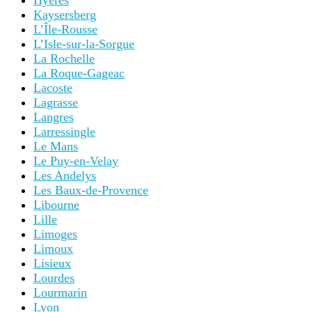
Hyères
Kaysersberg
L’Île-Rousse
L’Isle-sur-la-Sorgue
La Rochelle
La Roque-Gageac
Lacoste
Lagrasse
Langres
Larressingle
Le Mans
Le Puy-en-Velay
Les Andelys
Les Baux-de-Provence
Libourne
Lille
Limoges
Limoux
Lisieux
Lourdes
Lourmarin
Lyon