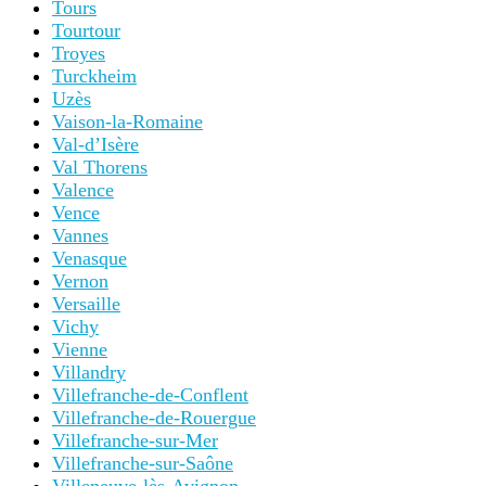
Tours
Tourtour
Troyes
Turckheim
Uzès
Vaison-la-Romaine
Val-d’Isère
Val Thorens
Valence
Vence
Vannes
Venasque
Vernon
Versaille
Vichy
Vienne
Villandry
Villefranche-de-Conflent
Villefranche-de-Rouergue
Villefranche-sur-Mer
Villefranche-sur-Saône