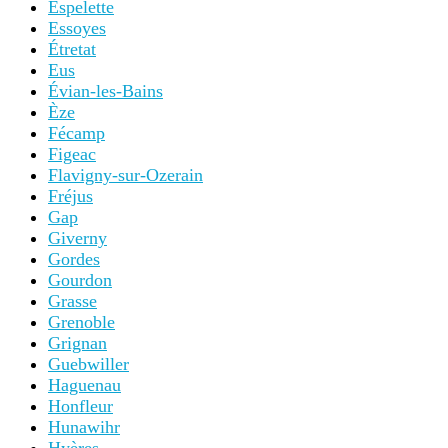
Espelette
Essoyes
Étretat
Eus
Évian-les-Bains
Èze
Fécamp
Figeac
Flavigny-sur-Ozerain
Fréjus
Gap
Giverny
Gordes
Gourdon
Grasse
Grenoble
Grignan
Guebwiller
Haguenau
Honfleur
Hunawihr