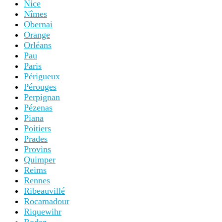
Nice
Nîmes
Obernai
Orange
Orléans
Pau
Paris
Périgueux
Pérouges
Perpignan
Pézenas
Piana
Poitiers
Prades
Provins
Quimper
Reims
Rennes
Ribeauvillé
Rocamadour
Riquewihr