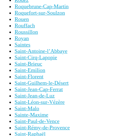
Rodez
Roquebrune-Cap-Martin
Roquefort-sur-Soulzon
Rouen
Rouffach
Roussillon
Royan
Saintes
Saint-Antoine-l’Abbaye
Saint-Cirq-Lapopie
Saint-Brieuc
Saint-Emilion
Saint-Florent
Saint-Guilhem-le-Désert
Saint-Jean-Cap-Ferrat
Saint-Jean-de-Luz
Saint-Léon-sur-Vézère
Saint-Malo
Sainte-Maxime
Saint-Paul-de-Vence
Saint-Rémy-de-Provence
Saint-Raphaël