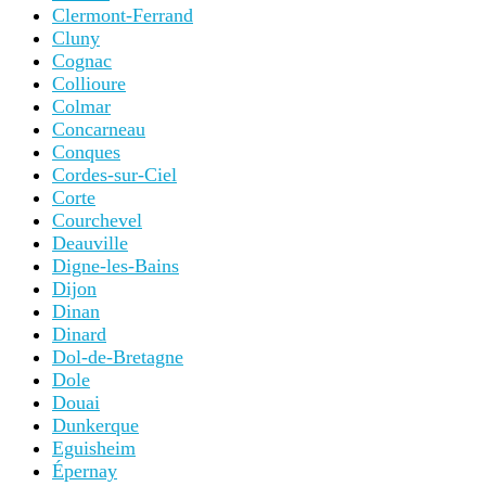
Clermont-Ferrand
Cluny
Cognac
Collioure
Colmar
Concarneau
Conques
Cordes-sur-Ciel
Corte
Courchevel
Deauville
Digne-les-Bains
Dijon
Dinan
Dinard
Dol-de-Bretagne
Dole
Douai
Dunkerque
Eguisheim
Épernay