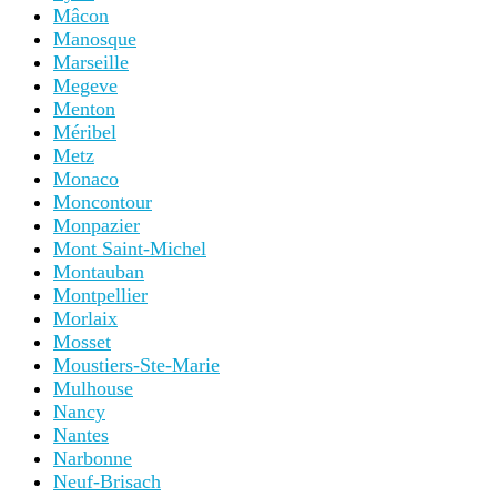
Mâcon
Manosque
Marseille
Megeve
Menton
Méribel
Metz
Monaco
Moncontour
Monpazier
Mont Saint-Michel
Montauban
Montpellier
Morlaix
Mosset
Moustiers-Ste-Marie
Mulhouse
Nancy
Nantes
Narbonne
Neuf-Brisach