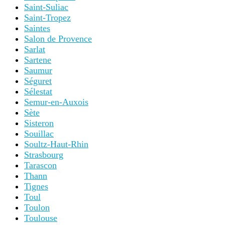
Saint-Suliac
Saint-Tropez
Saintes
Salon de Provence
Sarlat
Sartene
Saumur
Séguret
Sélestat
Semur-en-Auxois
Sète
Sisteron
Souillac
Soultz-Haut-Rhin
Strasbourg
Tarascon
Thann
Tignes
Toul
Toulon
Toulouse