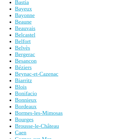
Bastia
Bayeux
Bayonne
Beaune
Beauvais
Belcastel
Belfort
Belvès
Bergerac
Besancon
Béziers
Beynac-et-Cazenac
Biarritz
Blois
Bonifacio
Bonnieux
Bordeaux
Bormes-les-Mimosas
Bourges
Brousse-le-Château
Caen