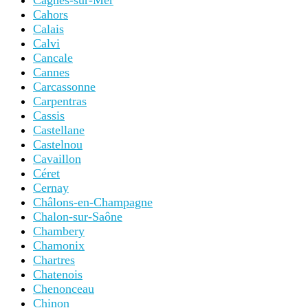
Cagnes-sur-Mer
Cahors
Calais
Calvi
Cancale
Cannes
Carcassonne
Carpentras
Cassis
Castellane
Castelnou
Cavaillon
Céret
Cernay
Châlons-en-Champagne
Chalon-sur-Saône
Chambery
Chamonix
Chartres
Chatenois
Chenonceau
Chinon