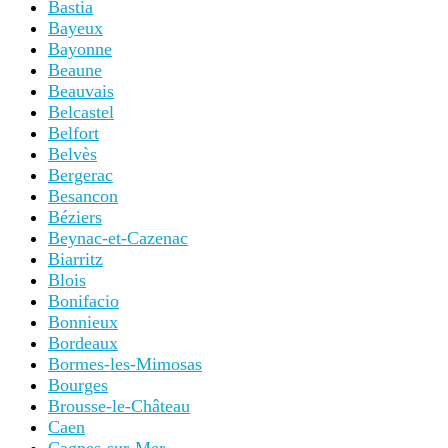
Bastia
Bayeux
Bayonne
Beaune
Beauvais
Belcastel
Belfort
Belvès
Bergerac
Besancon
Béziers
Beynac-et-Cazenac
Biarritz
Blois
Bonifacio
Bonnieux
Bordeaux
Bormes-les-Mimosas
Bourges
Brousse-le-Château
Caen