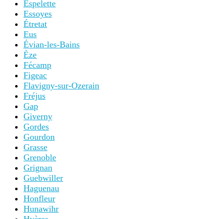
Espelette
Essoyes
Étretat
Eus
Évian-les-Bains
Èze
Fécamp
Figeac
Flavigny-sur-Ozerain
Fréjus
Gap
Giverny
Gordes
Gourdon
Grasse
Grenoble
Grignan
Guebwiller
Haguenau
Honfleur
Hunawihr