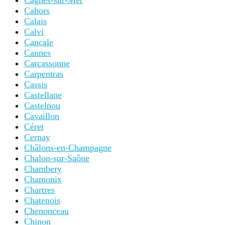
Cagnes-sur-Mer
Cahors
Calais
Calvi
Cancale
Cannes
Carcassonne
Carpentras
Cassis
Castellane
Castelnou
Cavaillon
Céret
Cernay
Châlons-en-Champagne
Chalon-sur-Saône
Chambery
Chamonix
Chartres
Chatenois
Chenonceau
Chinon