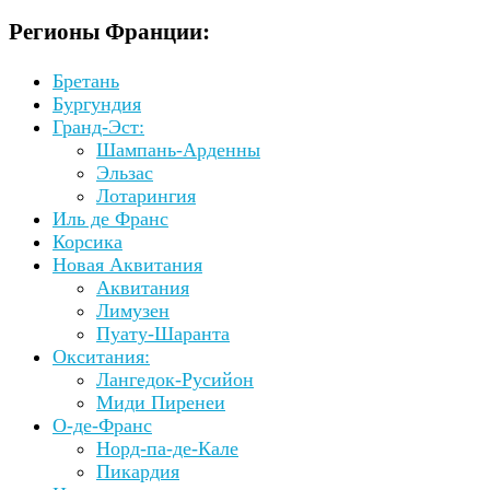
Регионы Франции:
Бретань
Бургундия
Гранд-Эст:
Шампань-Арденны
Эльзас
Лотарингия
Иль де Франс
Корсика
Новая Аквитания
Аквитания
Лимузен
Пуату-Шаранта
Окситания:
Лангедок-Русийон
Миди Пиренеи
О-де-Франс
Норд-па-де-Кале
Пикардия