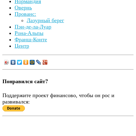
Нормандия
Овернь
Прованс:
Лазурный берег
Пэи-де-ла-Луар
Рона-Альпы
Франш-Конте
Центр
Понравился сайт?
Поддержите проект финансово, чтобы он рос и
развивался: