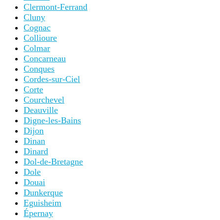
Clermont-Ferrand
Cluny
Cognac
Collioure
Colmar
Concarneau
Conques
Cordes-sur-Ciel
Corte
Courchevel
Deauville
Digne-les-Bains
Dijon
Dinan
Dinard
Dol-de-Bretagne
Dole
Douai
Dunkerque
Eguisheim
Épernay