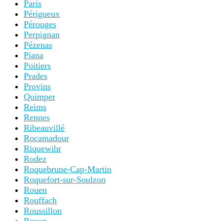
Paris
Périgueux
Pérouges
Perpignan
Pézenas
Piana
Poitiers
Prades
Provins
Quimper
Reims
Rennes
Ribeauvillé
Rocamadour
Riquewihr
Rodez
Roquebrune-Cap-Martin
Roquefort-sur-Soulzon
Rouen
Rouffach
Roussillon
Royan