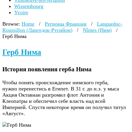
Villeneuve-lès-Avignon
Wissembourg
Yvoire
Browse:
Home
/
Регионы Франции
/
Languedoc-
Roussillon (Лангедок-Русийон)
/
Nîmes (Ним)
/
Герб Нима
Герб Нима
История появления герба Нима
Чтобы понять происхождение нимского герба,
нужно перенестись в Египет. В 31 г. до н.э. у мыса
Акция Октавиан разгромил флот Антония и
Клеопатры и обеспечил себе власть над всей
Империей. Спустя некоторое время он получил титул
«Август».