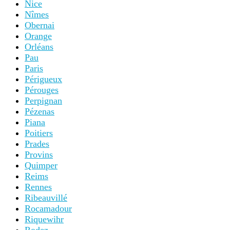
Nice
Nîmes
Obernai
Orange
Orléans
Pau
Paris
Périgueux
Pérouges
Perpignan
Pézenas
Piana
Poitiers
Prades
Provins
Quimper
Reims
Rennes
Ribeauvillé
Rocamadour
Riquewihr