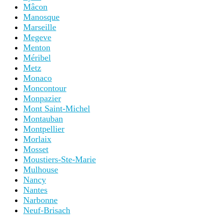
Mâcon
Manosque
Marseille
Megeve
Menton
Méribel
Metz
Monaco
Moncontour
Monpazier
Mont Saint-Michel
Montauban
Montpellier
Morlaix
Mosset
Moustiers-Ste-Marie
Mulhouse
Nancy
Nantes
Narbonne
Neuf-Brisach