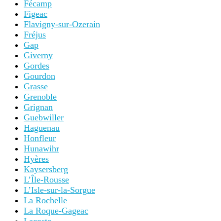
Fécamp
Figeac
Flavigny-sur-Ozerain
Fréjus
Gap
Giverny
Gordes
Gourdon
Grasse
Grenoble
Grignan
Guebwiller
Haguenau
Honfleur
Hunawihr
Hyères
Kaysersberg
L’Île-Rousse
L’Isle-sur-la-Sorgue
La Rochelle
La Roque-Gageac
Lacoste