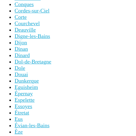
Conques
Cordes-sur-Ciel
Corte
Courchevel
Deauville
Digne-les-Bains
Dijon
Dinan
Dinard
Dol-de-Bretagne
Dole
Douai
Dunkerque
Eguisheim
Épernay
Espelette
Essoyes
Étretat
Eus
Évian-les-Bains
Èze