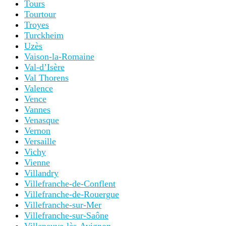
Tours
Tourtour
Troyes
Turckheim
Uzès
Vaison-la-Romaine
Val-d’Isère
Val Thorens
Valence
Vence
Vannes
Venasque
Vernon
Versaille
Vichy
Vienne
Villandry
Villefranche-de-Conflent
Villefranche-de-Rouergue
Villefranche-sur-Mer
Villefranche-sur-Saône