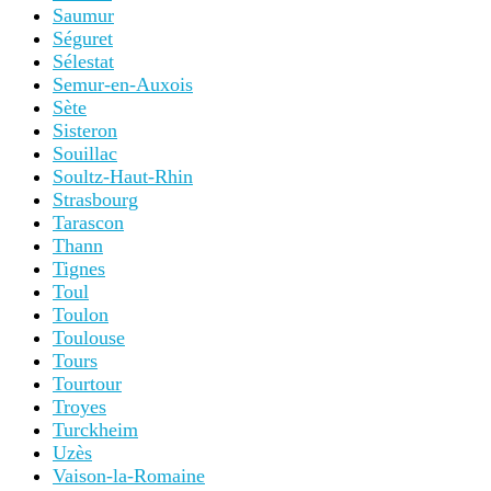
Saumur
Séguret
Sélestat
Semur-en-Auxois
Sète
Sisteron
Souillac
Soultz-Haut-Rhin
Strasbourg
Tarascon
Thann
Tignes
Toul
Toulon
Toulouse
Tours
Tourtour
Troyes
Turckheim
Uzès
Vaison-la-Romaine