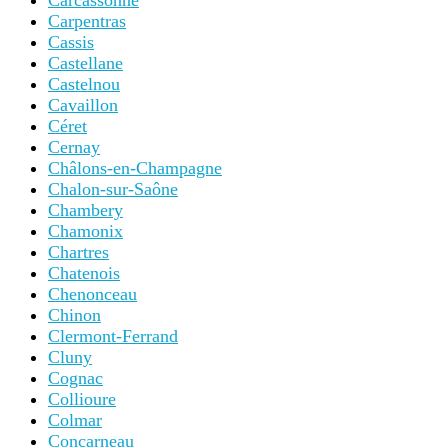
Carpentras
Cassis
Castellane
Castelnou
Cavaillon
Céret
Cernay
Châlons-en-Champagne
Chalon-sur-Saône
Chambery
Chamonix
Chartres
Chatenois
Chenonceau
Chinon
Clermont-Ferrand
Cluny
Cognac
Collioure
Colmar
Concarneau