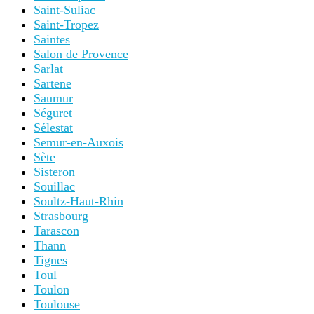
Saint-Suliac
Saint-Tropez
Saintes
Salon de Provence
Sarlat
Sartene
Saumur
Séguret
Sélestat
Semur-en-Auxois
Sète
Sisteron
Souillac
Soultz-Haut-Rhin
Strasbourg
Tarascon
Thann
Tignes
Toul
Toulon
Toulouse