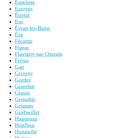
Espelette
Essoyes
Étretat
Eus
Évian-les-Bains
Èze
Fécamp
Figeac
Flavigny-sur-Ozerain
Fréjus
Gap
Giverny
Gordes
Gourdon
Grasse
Grenoble
Grignan
Guebwiller
Haguenau
Honfleur
Hunawihr