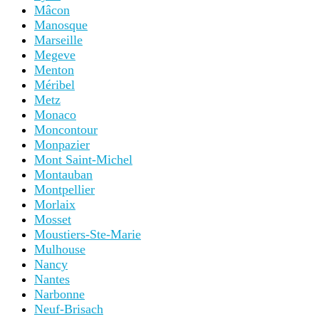
Mâcon
Manosque
Marseille
Megeve
Menton
Méribel
Metz
Monaco
Moncontour
Monpazier
Mont Saint-Michel
Montauban
Montpellier
Morlaix
Mosset
Moustiers-Ste-Marie
Mulhouse
Nancy
Nantes
Narbonne
Neuf-Brisach