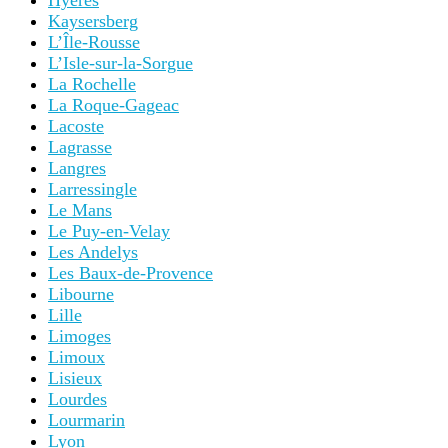
Hyères
Kaysersberg
L’Île-Rousse
L’Isle-sur-la-Sorgue
La Rochelle
La Roque-Gageac
Lacoste
Lagrasse
Langres
Larressingle
Le Mans
Le Puy-en-Velay
Les Andelys
Les Baux-de-Provence
Libourne
Lille
Limoges
Limoux
Lisieux
Lourdes
Lourmarin
Lyon