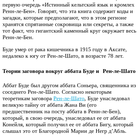
первую очередь «Истинный кельтский язык и кромлех
Ренн-ле-Бен». Говорят, что эта книга содержит коды и
загадки, которые предполагают, что в этом регионе
хранятся спрятанные сокровища или секреты, а также
тот факт, что гигантский каменный круг окружает весь
Ренн-ле-Бен.
Буде умер от рака кишечника в 1915 году в Аксате,
недалеко к югу от Рен-ле-Шато, в возрасте 78 лет.
Теории заговора вокруг аббата Буде и Рен-ле-Шато
Аббат Буде был другом аббата Соньера, священника из
соседнего Рен-ле-Шато. Согласно некоторым
теоретикам заговора
Рен-ле-Шато
, Буде унаследовал
великую тайну от аббата Жана Ви (его
предшественник на посту аббата в Ренн-ле-Бен),
который, в свою очередь, унаследовал ее от аббата
Конейля, который получил ее от аббата Бигу, который
слышал это от Благородной Марии де Негр д’Абль.