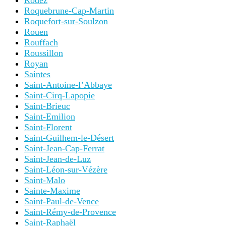
Rodez
Roquebrune-Cap-Martin
Roquefort-sur-Soulzon
Rouen
Rouffach
Roussillon
Royan
Saintes
Saint-Antoine-l’Abbaye
Saint-Cirq-Lapopie
Saint-Brieuc
Saint-Emilion
Saint-Florent
Saint-Guilhem-le-Désert
Saint-Jean-Cap-Ferrat
Saint-Jean-de-Luz
Saint-Léon-sur-Vézère
Saint-Malo
Sainte-Maxime
Saint-Paul-de-Vence
Saint-Rémy-de-Provence
Saint-Raphaël