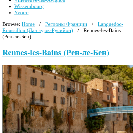
Villeneuve-lès-Avignon
Wissembourg
Yvoire
Browse:
Home
/
Регионы Франции
/
Languedoc-
Roussillon (Лангедок-Русийон)
/
Rennes-les-Bains
(Рен-ле-Бен)
Rennes-les-Bains (Рен-ле-Бен)