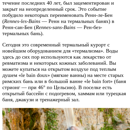
течение последних 40 лет, был зацементирован и
закрыт на неопределенный срок. Это событие
побудило некоторых переименовать Ренн-ле-Бен
(
Rennes-les-Bains
— Ренн на термальных банях) в
Ренн-сан-Бен (
Rennes-sans-Bains
— Рен-без-
термальных бань).
Сегодня это современный термальный курорт с
новейшим оборудованием для «термализма». Воды
здесь до сих пор используются как лекарство от
ревматизма и некоторых кожных заболеваний. Вы
можете купаться на открытом воздухе под теплым
душем «le bain doux» (мягкие ванны) на месте старых
римских бань или в большой ванне «le bain fort» (баня
стрионг — при 46° по Цельсию). В поселке есть
открытый бассейн с подогревом, хаммам или турецкая
баня, джакузи и тренажерный зал.