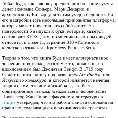
Аббат Будэ, как говорят, предоставил большие суммы
денег экономке Соньера, Мари Денарно, и
архиепископу Бильярду, хотя сам умер в бедности. На
его надгробии есть небольшая приподнятая платформа,
которая может представлять собой книгу. На
поверхности 5 выпуклых букв, которые, кажется,
составляют 31OXI, что, по мнению некоторых людей,
относится к главе 11, странице 310 «Истинного
кельтского языка» и «Кромлеху Ренн-ле-Бен».
Теория о том, что книга Буде имеет альтернативное
значение, подтверждается тем, что, возможно, его
вдохновением был Джонатан Свифт. В 1719 году
Свифт написал книгу под названием
Ars Punica
, или
Искусство каламбура
, в которой излагается нелепая
теория о том, что английский когда-то был
общепринятым языком, языком всего человечества.
Профессор Жан Рише с факультета литературы в
Ницце
утверждал, что эта работа Свифта основана на
правилах, содержащихся в алхимических трактатах.
Вы можете прочитать английский перевод
La vraie