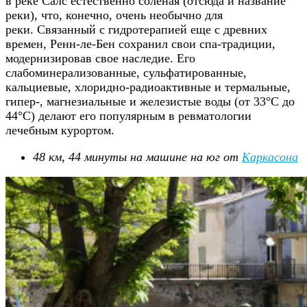
в реке Салс естественно соленая (отсюда и название
реки), что, конечно, очень необычно для
реки. Связанный с гидротерапией еще с древних
времен, Ренн-ле-Бен сохранил свои спа-традиции,
модернизировав свое наследие. Его
слабоминерализованные, сульфатированные,
кальциевые, хлоридно-радиоактивные и термальные,
гипер-, магнезиальные и железистые воды (от 33°C до
44°C) делают его популярным в ревматологии
лечебным курортом.
48 км, 44 минуты на машине на юг от
Каркасона