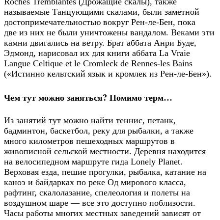
Roches Tremblantes (Дрожащие скалы), также
называемые Танцующими скалами, были заметной
достопримечательностью вокруг Рен-ле-Бен, пока
две из них не были уничтожены вандалом. Веками эти
камни двигались на ветру. Брат аббата Анри Буде,
Эдмонд, нарисовал их для книги аббата La Vraie
Langue Celtique et le Cromleck de Rennes-les Bains
(«Истинно кельтский язык и кромлек из Рен-ле-Бен»).
Чем тут можно заняться? Помимо терм…
Из занятий тут можно найти теннис, петанк,
бадминтон, баскетбол, реку для рыбалки, а также
много километров пешеходных маршрутов в
живописной сельской местности. Деревня находится
на велосипедном маршруте гида Lonely Planet.
Верховая езда, пешие прогулки, рыбалка, катание на
каноэ и байдарках по реке Од мирового класса,
рафтинг, скалолазание, спелеология и полеты на
воздушном шаре — все это доступно поблизости.
Часы работы многих местных заведений зависят от