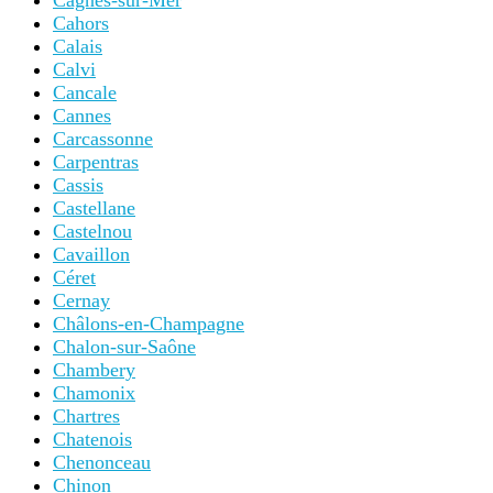
Cagnes-sur-Mer
Cahors
Calais
Calvi
Cancale
Cannes
Carcassonne
Carpentras
Cassis
Castellane
Castelnou
Cavaillon
Céret
Cernay
Châlons-en-Champagne
Chalon-sur-Saône
Chambery
Chamonix
Chartres
Chatenois
Chenonceau
Chinon