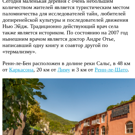
Сегодня маленькая деревня с очень небольшим
количеством жителей является туристическим местом
паломничества для исследователей тайн, любителей
допиренейской культуры и последователей движения
Нью Эйдж. Традиционно действующий врач села
также является историком. По состоянию на 2007 год
нынешним врачом является доктор Андре Отье,
написавший одну книгу и соавтор другой по
«термализму».
Ренн-ле-Бен расположен в долине реки Сальс, в 48 км
от
Каркасона
, 20 км от
Лиму
и 3 км от
Ренн-ле-Шато
.