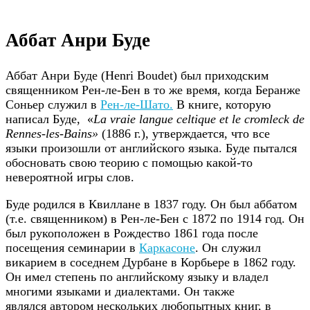
Аббат Анри Буде
Аббат Анри Буде (Henri Boudet) был приходским
священником Рен-ле-Бен в то же время, когда Беранже
Соньер служил в
Рен-ле-Шато.
В книге, которую
написал Буде, «
La vraie langue celtique et le cromleck de
Rennes-les-Bains»
(1886 г.), утверждается, что все
языки произошли от английского языка. Буде пытался
обосновать свою теорию с помощью какой-то
невероятной игры слов.
Буде родился в Квиллане в 1837 году. Он был аббатом
(т.е. священником) в Рен-ле-Бен с 1872 по 1914 год. Он
был рукоположен в Рождество 1861 года после
посещения семинарии в
Каркасоне
. Он служил
викарием в соседнем Дурбане в Корбьере в 1862 году.
Он имел степень по английскому языку и владел
многими языками и диалектами. Он также
являлся автором нескольких любопытных книг, в