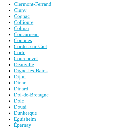
Clermont-Ferrand
Cluny
Cognac
Collioure
Colmar
Concarneau
Conques
Cordes-sur-Ciel
Corte
Courchevel
Deauville
Digne-les-Bains
Dijon
Dinan
Dinard
Dol-de-Bretagne
Dole
Douai
Dunkerque
Eguisheim
Épernay