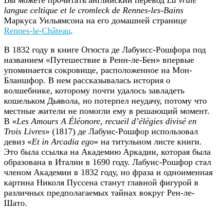
langue celtique et le cromleck de Rennes-les-Bains
Маркуса Уильямсона на его домашней странице
Rennes-le-Château
.
В 1832 году в книге Огюста де Лабуисс-Рошфора под
названием «Путешествие в Ренн-ле-Бен» впервые
упоминается сокровище, расположенное на Мон-
Бланшфор. В нем рассказывалась история о
волшебнике, которому почти удалось завладеть
кошельком Дьявола, но потерпел неудачу, потому что
местные жители не помогли ему в решающий момент.
В «
Les Amours A Éléonore, recueil d’élégies divisé en
Trois Livres
» (1817) де Лабуис-Рошфор использовал
девиз «
Et in Arcadia ego
» на титульном листе книги.
Это была ссылка на Академию Аркадии, которая была
образована в Италии в 1690 году. Лабуис-Рошфор стал
членом Академии в 1832 году, но фраза и одноименная
картина Николя Пуссена станут главной фигурой в
различных предполагаемых тайнах вокруг Рен-ле-
Шато.