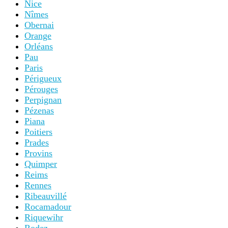
Nice
Nîmes
Obernai
Orange
Orléans
Pau
Paris
Périgueux
Pérouges
Perpignan
Pézenas
Piana
Poitiers
Prades
Provins
Quimper
Reims
Rennes
Ribeauvillé
Rocamadour
Riquewihr