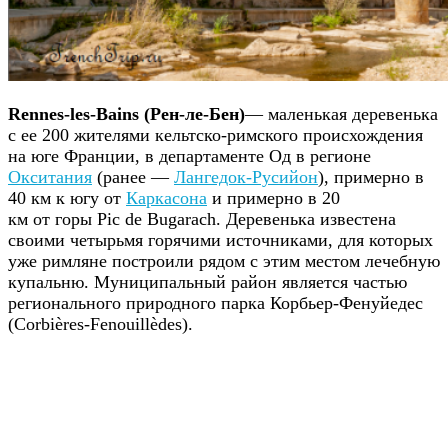
Rennes-les-Bains (Рен-ле-Бен)
— маленькая деревенька
с ее 200 жителями кельтско-римского происхождения
на юге Франции, в департаменте Од в регионе
Окситания
(ранее —
Лангедок-Русийон
), примерно в
40 км к югу от
Каркасона
и примерно в 20
км от горы Pic de Bugarach. Деревенька известена
своими четырьмя горячими источниками, для которых
уже римляне построили рядом с этим местом лечебную
купальню. Муниципальный район является частью
регионального природного парка Корбьер-Фенуйедес
(Corbières-Fenouillèdes).