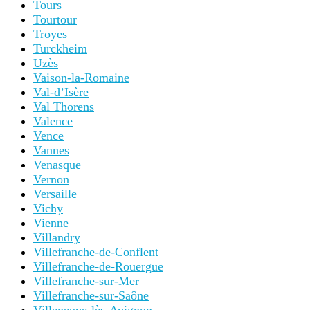
Tours
Tourtour
Troyes
Turckheim
Uzès
Vaison-la-Romaine
Val-d’Isère
Val Thorens
Valence
Vence
Vannes
Venasque
Vernon
Versaille
Vichy
Vienne
Villandry
Villefranche-de-Conflent
Villefranche-de-Rouergue
Villefranche-sur-Mer
Villefranche-sur-Saône