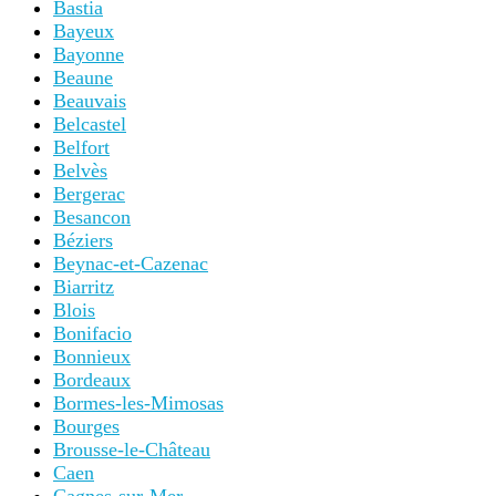
Bastia
Bayeux
Bayonne
Beaune
Beauvais
Belcastel
Belfort
Belvès
Bergerac
Besancon
Béziers
Beynac-et-Cazenac
Biarritz
Blois
Bonifacio
Bonnieux
Bordeaux
Bormes-les-Mimosas
Bourges
Brousse-le-Château
Caen