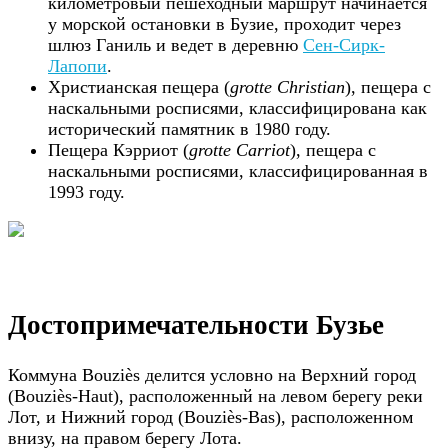
километровый пешеходный маршрут начинается
у морской остановки в Бузие, проходит через
шлюз Ганиль и ведет в деревню
Сен-Сирк-
Лапопи
.
Христианская пещера (
grotte Christian
), пещера с
наскальными росписями, классифицирована как
исторический памятник в 1980 году.
Пещера Кэрриот (
grotte Carriot
), пещера с
наскальными росписями, классифицированная в
1993 году.
Достопримечательности Бузье
Коммуна Bouziès делится условно на Верхний город
(Bouziès-Haut), расположенный на левом берегу реки
Лот, и Нижний город (Bouziès-Bas), расположенном
внизу, на правом берегу Лота.