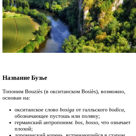
Название Бузье
Топоним Bouziès (в окситанском Bosiès), возможно,
основан на:
окситанское слово
bosiga
от галльского
bodica
,
обозначающее пустошь или поляну;
германский антропоним:
bos
,
bosso
, что означает
плохой;
дороманский корень, встречающийся в старом