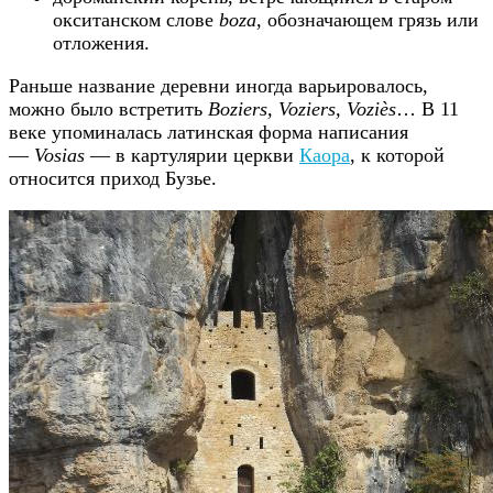
окситанском слове
boza
, обозначающем грязь или
отложения.
Раньше название деревни иногда варьировалось,
можно было встретить
Boziers, Voziers, Voziès
… В 11
веке упоминалась латинская форма написания
—
Vosias
— в картулярии церкви
Каора
, к которой
относится приход Бузье.