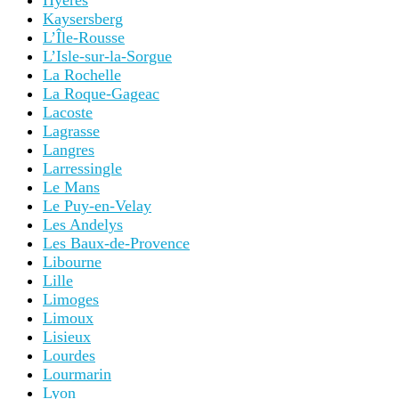
Hyères
Kaysersberg
L’Île-Rousse
L’Isle-sur-la-Sorgue
La Rochelle
La Roque-Gageac
Lacoste
Lagrasse
Langres
Larressingle
Le Mans
Le Puy-en-Velay
Les Andelys
Les Baux-de-Provence
Libourne
Lille
Limoges
Limoux
Lisieux
Lourdes
Lourmarin
Lyon