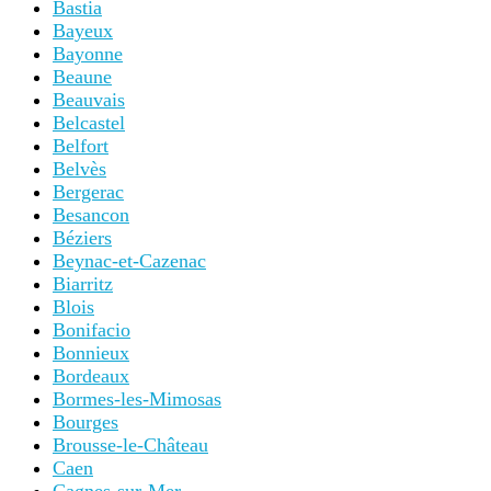
Bastia
Bayeux
Bayonne
Beaune
Beauvais
Belcastel
Belfort
Belvès
Bergerac
Besancon
Béziers
Beynac-et-Cazenac
Biarritz
Blois
Bonifacio
Bonnieux
Bordeaux
Bormes-les-Mimosas
Bourges
Brousse-le-Château
Caen