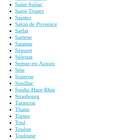
Saint-Suliac
Saint-Tropez
Saintes
Salon de Provence
Sarlat
Sartene
Saumur
Séguret
Sélestat
Semur-en-Auxois
Sète
Sisteron
Souillac
Soultz-Haut-Rhin
Strasbourg
Tarascon
Thann
Tignes
Toul
Toulon
Toulouse