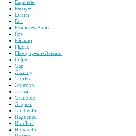
Espelette
Essoyes
Étretat
Eus
Évian-les-Bains
Èze
Fécamp
Figeac
Flavigny-sur-Ozerain
Fréjus
Gap
Giverny
Gordes
Gourdon
Grasse
Grenoble
Grignan
Guebwiller
Haguenau
Honfleur
Hunawihr