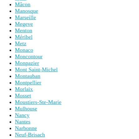
Mâcon
Manosque
Marseille
Megeve
Menton
Méribel
Metz
Monaco
Moncontour
Monpazier
Mont Saint-Michel
Montauban
Montpellier
Morlaix
Mosset
Moustiers-Ste-Marie
Mulhouse
Nancy
Nantes
Narbonne
Neuf-Brisach