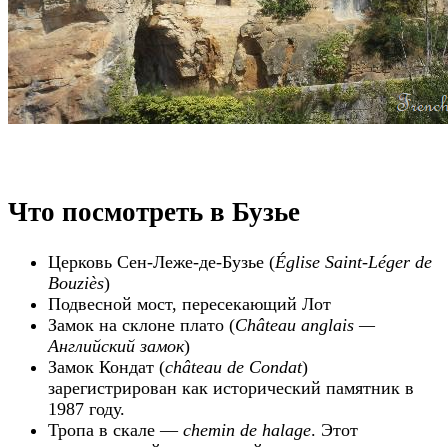
Что посмотреть в Бузье
Церковь Сен-Леже-де-Бузье (
Église Saint-Léger de
Bouziès
)
Подвесной мост, пересекающий Лот
Замок на склоне плато (
Château anglais —
Английский замок
)
Замок Кондат (
château de Condat
)
зарегистрирован как исторический памятник в
1987 году.
Тропа в скале —
chemin de halage
. Этот