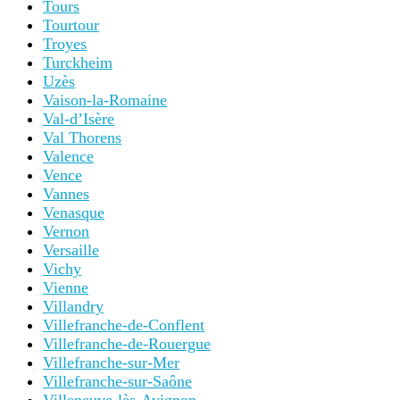
Tours
Tourtour
Troyes
Turckheim
Uzès
Vaison-la-Romaine
Val-d’Isère
Val Thorens
Valence
Vence
Vannes
Venasque
Vernon
Versaille
Vichy
Vienne
Villandry
Villefranche-de-Conflent
Villefranche-de-Rouergue
Villefranche-sur-Mer
Villefranche-sur-Saône