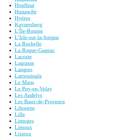
Honfleur
Hunawihr
Hyères
Kaysersberg
L’Île-Rousse
L’Isle-sur-la-Sorgue
La Rochelle
La Roque-Gageac
Lacoste
Lagrasse
Langres
Larressingle
Le Mans
Le Puy-en-Velay
Les Andelys
Les Baux-de-Provence
Libourne
Lille
Limoges
Limoux
Lisieux