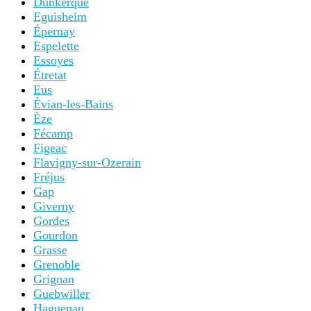
Dunkerque
Eguisheim
Épernay
Espelette
Essoyes
Étretat
Eus
Évian-les-Bains
Èze
Fécamp
Figeac
Flavigny-sur-Ozerain
Fréjus
Gap
Giverny
Gordes
Gourdon
Grasse
Grenoble
Grignan
Guebwiller
Haguenau