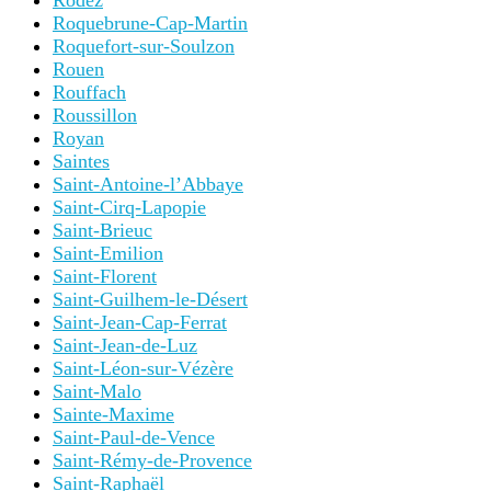
Rodez
Roquebrune-Cap-Martin
Roquefort-sur-Soulzon
Rouen
Rouffach
Roussillon
Royan
Saintes
Saint-Antoine-l’Abbaye
Saint-Cirq-Lapopie
Saint-Brieuc
Saint-Emilion
Saint-Florent
Saint-Guilhem-le-Désert
Saint-Jean-Cap-Ferrat
Saint-Jean-de-Luz
Saint-Léon-sur-Vézère
Saint-Malo
Sainte-Maxime
Saint-Paul-de-Vence
Saint-Rémy-de-Provence
Saint-Raphaël