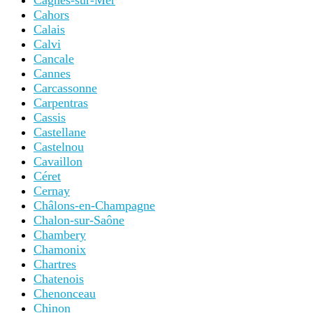
Cagnes-sur-Mer
Cahors
Calais
Calvi
Cancale
Cannes
Carcassonne
Carpentras
Cassis
Castellane
Castelnou
Cavaillon
Céret
Cernay
Châlons-en-Champagne
Chalon-sur-Saône
Chambery
Chamonix
Chartres
Chatenois
Chenonceau
Chinon