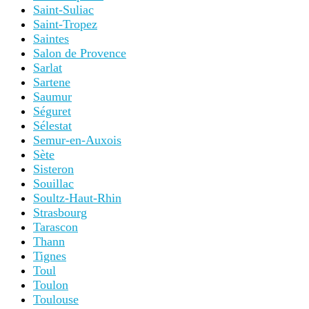
Saint-Suliac
Saint-Tropez
Saintes
Salon de Provence
Sarlat
Sartene
Saumur
Séguret
Sélestat
Semur-en-Auxois
Sète
Sisteron
Souillac
Soultz-Haut-Rhin
Strasbourg
Tarascon
Thann
Tignes
Toul
Toulon
Toulouse