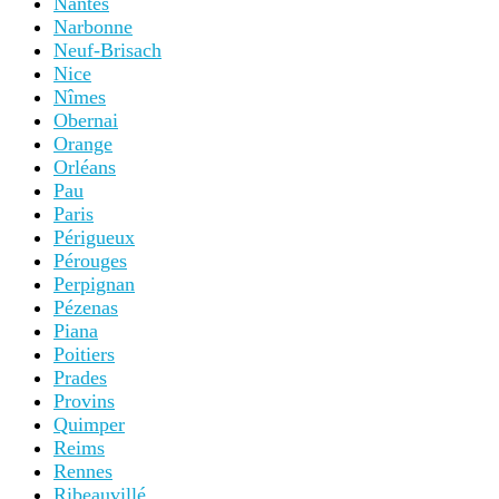
Nantes
Narbonne
Neuf-Brisach
Nice
Nîmes
Obernai
Orange
Orléans
Pau
Paris
Périgueux
Pérouges
Perpignan
Pézenas
Piana
Poitiers
Prades
Provins
Quimper
Reims
Rennes
Ribeauvillé