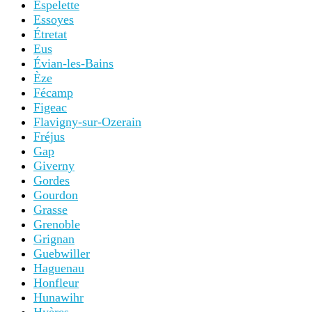
Espelette
Essoyes
Étretat
Eus
Évian-les-Bains
Èze
Fécamp
Figeac
Flavigny-sur-Ozerain
Fréjus
Gap
Giverny
Gordes
Gourdon
Grasse
Grenoble
Grignan
Guebwiller
Haguenau
Honfleur
Hunawihr