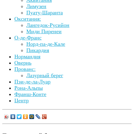
Лимузен
Пуату-Шаранта
Окситания:
Лангедок-Русийон
Миди Пиренеи
О-де-Франс
Норд-па-де-Кале
Пикардия
Нормандия
Овернь
Прованс:
Лазурный берег
Пэи-де-ла-Луар
Рона-Альпы
Франш-Конте
Центр