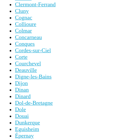
Clermont-Ferrand
Cluny
Cognac
Collioure
Colmar
Concarneau
Conques
Cordes-sur-Ciel
Corte
Courchevel
Deauville
Digne-les-Bains
Dijon
Dinan
Dinard
Dol-de-Bretagne
Dole
Douai
Dunkerque
Eguisheim
Épernay