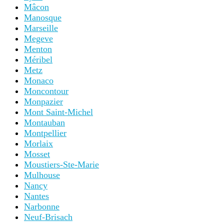
Mâcon
Manosque
Marseille
Megeve
Menton
Méribel
Metz
Monaco
Moncontour
Monpazier
Mont Saint-Michel
Montauban
Montpellier
Morlaix
Mosset
Moustiers-Ste-Marie
Mulhouse
Nancy
Nantes
Narbonne
Neuf-Brisach