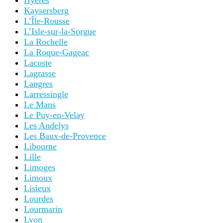
Hyères
Kaysersberg
L’Île-Rousse
L’Isle-sur-la-Sorgue
La Rochelle
La Roque-Gageac
Lacoste
Lagrasse
Langres
Larressingle
Le Mans
Le Puy-en-Velay
Les Andelys
Les Baux-de-Provence
Libourne
Lille
Limoges
Limoux
Lisieux
Lourdes
Lourmarin
Lyon