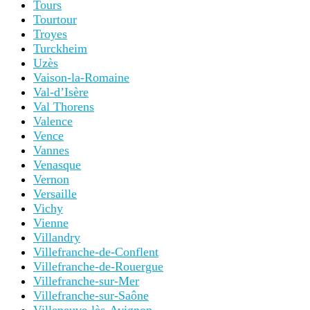
Tours
Tourtour
Troyes
Turckheim
Uzès
Vaison-la-Romaine
Val-d’Isère
Val Thorens
Valence
Vence
Vannes
Venasque
Vernon
Versaille
Vichy
Vienne
Villandry
Villefranche-de-Conflent
Villefranche-de-Rouergue
Villefranche-sur-Mer
Villefranche-sur-Saône