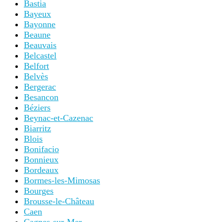
Bastia
Bayeux
Bayonne
Beaune
Beauvais
Belcastel
Belfort
Belvès
Bergerac
Besancon
Béziers
Beynac-et-Cazenac
Biarritz
Blois
Bonifacio
Bonnieux
Bordeaux
Bormes-les-Mimosas
Bourges
Brousse-le-Château
Caen