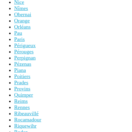
Nice
Nîmes
Obernai
Orange
Orléans
Pau
Paris
Périgueux
Pérouges
Perpignan
Pézenas
Piana
Poitiers
Prades
Provins
Quimper
Reims
Rennes
Ribeauvillé
Rocamadour
Riquewihr