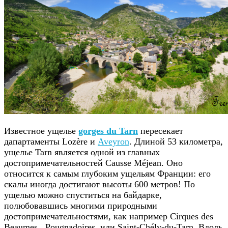
Известное ущелье
gorges du Tarn
пересекает
дапартаменты Lozère и
Aveyron
. Длиной 53 километра,
ущелье Tarn является одной из главных
достопримечательностей Causse Méjean. Оно
относится к самым глубоким ущельям Франции: его
скалы иногда достигают высоты 600 метров! По
ущелью можно спуститься на байдарке,
полюбовавшись многими природными
достопримечательностями, как например Cirques des
Beaumes, Pougnadoires, или Saint-Chély-du-Tarn. Вдоль