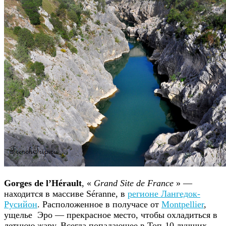
Gorges de l’Hérault
, «
Grand Site de France
» —
находится в массиве Séranne, в
регионе Лангедок-
Русийон
. Расположенное в получасе от
Montpellier
,
ущелье Эро — прекрасное место, чтобы охладиться в
летнюю жару. Всегда попадающее в Топ-10 лучших