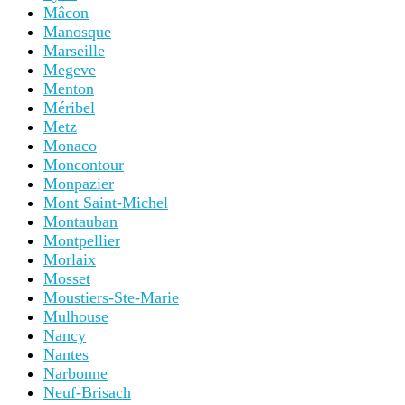
Mâcon
Manosque
Marseille
Megeve
Menton
Méribel
Metz
Monaco
Moncontour
Monpazier
Mont Saint-Michel
Montauban
Montpellier
Morlaix
Mosset
Moustiers-Ste-Marie
Mulhouse
Nancy
Nantes
Narbonne
Neuf-Brisach