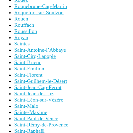
Rodez
Roquebrune-Cap-Martin
Roquefort-sur-Soulzon
Rouen
Rouffach
Roussillon
Royan
Saintes
Saint-Antoine-l’Abbaye
Saint-Cirq-Lapopie
Saint-Brieuc
Saint-Emilion
Saint-Florent
Saint-Guilhem-le-Désert
Saint-Jean-Cap-Ferrat
Saint-Jean-de-Luz
Saint-Léon-sur-Vézère
Saint-Malo
Sainte-Maxime
Saint-Paul-de-Vence
Saint-Rémy-de-Provence
Saint-Raphaël