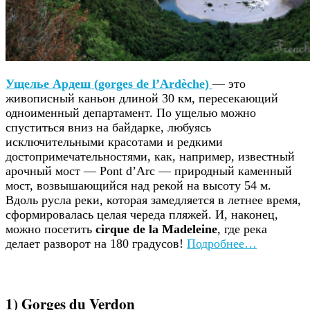
Ущелье Ардеш (gorges de l’Ardèche)
— это
живописный каньон длиной 30 км, пересекающий
одноименный департамент. По ущелью можно
спуститься вниз на байдарке, любуясь
исключительными красотами и редкими
достопримечательностями, как, например, известный
арочный мост — Pont d’Arc — природный каменный
мост, возвышающийся над рекой на высоту 54 м.
Вдоль русла реки, которая замедляется в летнее время,
сформировалась целая череда пляжей. И, наконец,
можно посетить
cirque de la Madeleine
, где река
делает разворот на 180 градусов!
Подробнее…
1) Gorges du Verdon