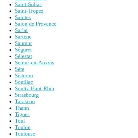
Saint-Suliac
Saint-Tropez
Saintes
Salon de Provence
Sarlat
Sartene
Saumur
Séguret
Sélestat
Semur-en-Auxois
Sète
Sisteron
Souillac
Soultz-Haut-Rhin
Strasbourg
Tarascon
Thann
Tignes
Toul
Toulon
Toulouse