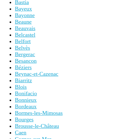
Bastia
Bayeux
Bayonne
Beaune
Beauvais
Belcastel
Belfort
Belvès
Bergerac
Besancon
Béziers
Beynac-et-Cazenac
Biarritz
Blois
Bonifacio
Bonnieux
Bordeaux
Bormes-les-Mimosas
Bourges
Brousse-le-Château
Caen