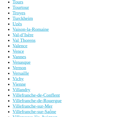
Tours
Tourtour
Troyes
Turckheim
Uzès
Vaison-la-Romaine
Val-d’Isère
Val Thorens
Valence
Vence
Vannes
Venasque
Vernon
Versaille
Vichy
Vienne
Villandry
Villefranche-de-Conflent
Villefranche-de-Rouergue
Villefranche-sur-Mer
Villefranche-sur-Saône