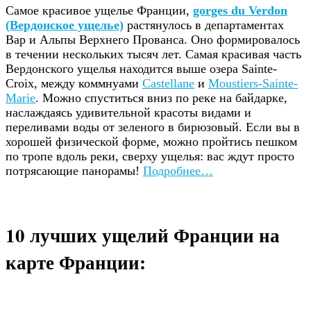
Самое красивое ущелье Франции,
gorges du Verdon
(Вердонское ущелье)
растянулось в департаментах
Вар и Альпы Верхнего Прованса. Оно формировалось
в течении нескольких тысяч лет. Самая красивая часть
Вердонского ущелья находится выше озера Sainte-
Croix, между коммнуами
Castellane
и
Moustiers-Sainte-
Marie
. Можно спуститься вниз по реке на байдарке,
наслаждаясь удивительной красоты видами и
переливами воды от зеленого в бирюзовый. Если вы в
хорошей физической форме, можно пройтись пешком
по тропе вдоль реки, сверху ущелья: вас ждут просто
потрясающие панорамы!
Подробнее…
10 лучших ущелий Франции на
карте Франции: