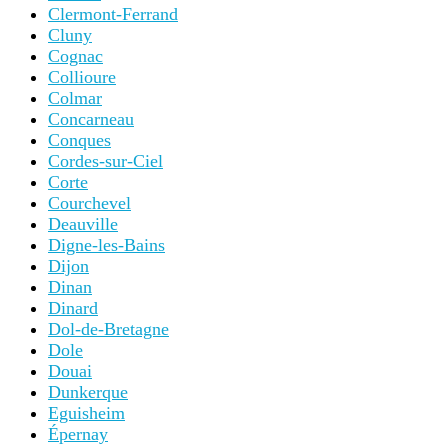
Clermont-Ferrand
Cluny
Cognac
Collioure
Colmar
Concarneau
Conques
Cordes-sur-Ciel
Corte
Courchevel
Deauville
Digne-les-Bains
Dijon
Dinan
Dinard
Dol-de-Bretagne
Dole
Douai
Dunkerque
Eguisheim
Épernay