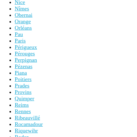
Nice
Nîmes
Obernai
Orange
Orléans
Pau
Paris
Périgueux
Pérouges
Perpignan
Pézenas
Piana
Poitiers
Prades
Provins
Quimper
Reims
Rennes
Ribeauvillé
Rocamadour
Riquewihr