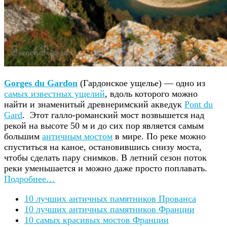
Gorges du Gardon
(Гардонское ущелье) — одно из
самых известных ущелий
, вдоль которого можно
найти и знаменитый древнеримский акведук
Pont du
Gard
. Этот галло-романский мост возвышется над
рекой на высоте 50 м и до сих пор является самым
большим
античным мостом
в мире. По реке можно
спуститься на каное, остановившись снизу моста,
чтобы сделать пару снимков. В летний сезон поток
реки уменьшается и можно даже просто поплавать.
Подробнее…
10 лучших античных памятников Прованса
10 лучших античных памятников Франции
10 самых красивых мостов Франции