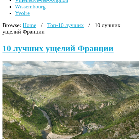
Villeneuve-lès-Avignon
Wissembourg
Yvoire
Browse:
Home
/
Топ-10 лучших
/
10 лучших
ущелий Франции
10 лучших ущелий Франции