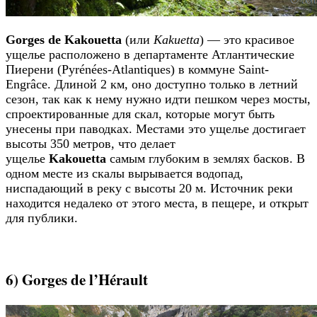
Gorges de Kakouetta
(или
Kakuetta
) — это красивое
ущелье расположено в департаменте Атлантические
Пиерени (Pyrénées-Atlantiques) в коммуне Saint-
Engrâce. Длиной 2 км, оно доступно только в летний
сезон, так как к нему нужно идти пешком через мосты,
спроектированные для скал, которые могут быть
унесены при паводках. Местами это ущелье достигает
высоты 350 метров, что делает
ущелье
Kakouetta
самым глубоким в землях басков. В
одном месте из скалы вырывается водопад,
ниспадающий в реку с высоты 20 м. Источник реки
находится недалеко от этого места, в пещере, и открыт
для публики.
6) Gorges de l’Hérault