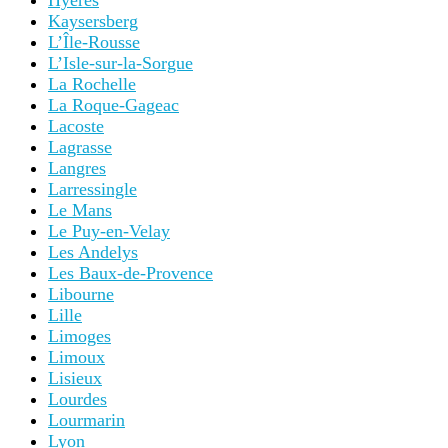
Hyères
Kaysersberg
L’Île-Rousse
L’Isle-sur-la-Sorgue
La Rochelle
La Roque-Gageac
Lacoste
Lagrasse
Langres
Larressingle
Le Mans
Le Puy-en-Velay
Les Andelys
Les Baux-de-Provence
Libourne
Lille
Limoges
Limoux
Lisieux
Lourdes
Lourmarin
Lyon