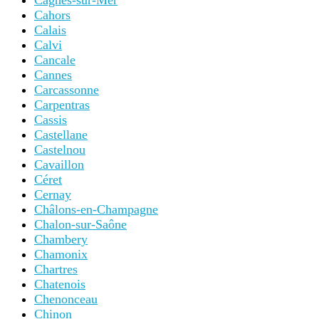
Cagnes-sur-Mer
Cahors
Calais
Calvi
Cancale
Cannes
Carcassonne
Carpentras
Cassis
Castellane
Castelnou
Cavaillon
Céret
Cernay
Châlons-en-Champagne
Chalon-sur-Saône
Chambery
Chamonix
Chartres
Chatenois
Chenonceau
Chinon