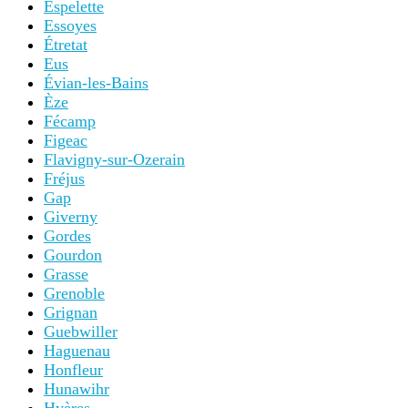
Espelette
Essoyes
Étretat
Eus
Évian-les-Bains
Èze
Fécamp
Figeac
Flavigny-sur-Ozerain
Fréjus
Gap
Giverny
Gordes
Gourdon
Grasse
Grenoble
Grignan
Guebwiller
Haguenau
Honfleur
Hunawihr