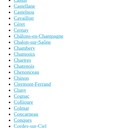
Cassis
Castellane
Castelnou
Cavaillon
Céret
Cernay
Châlons-en-Champagne
Chalon-sur-Saône
Chambery
Chamonix
Chartres
Chatenois
Chenonceau
Chinon
Clermont-Ferrand
Cluny
Cognac
Collioure
Colmar
Concarneau
Conques
Cordes-sur-Ciel