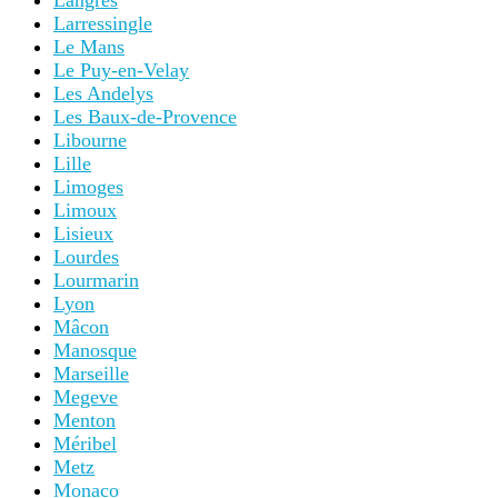
Langres
Larressingle
Le Mans
Le Puy-en-Velay
Les Andelys
Les Baux-de-Provence
Libourne
Lille
Limoges
Limoux
Lisieux
Lourdes
Lourmarin
Lyon
Mâcon
Manosque
Marseille
Megeve
Menton
Méribel
Metz
Monaco