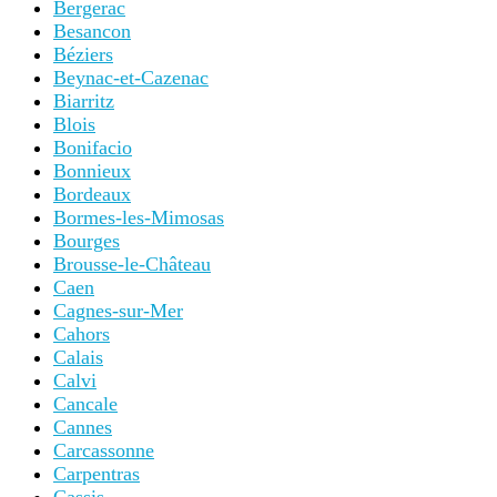
Bergerac
Besancon
Béziers
Beynac-et-Cazenac
Biarritz
Blois
Bonifacio
Bonnieux
Bordeaux
Bormes-les-Mimosas
Bourges
Brousse-le-Château
Caen
Cagnes-sur-Mer
Cahors
Calais
Calvi
Cancale
Cannes
Carcassonne
Carpentras