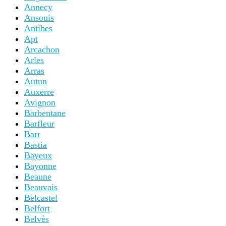
Annecy
Ansouis
Antibes
Apt
Arcachon
Arles
Arras
Autun
Auxerre
Avignon
Barbentane
Barfleur
Barr
Bastia
Bayeux
Bayonne
Beaune
Beauvais
Belcastel
Belfort
Belvès