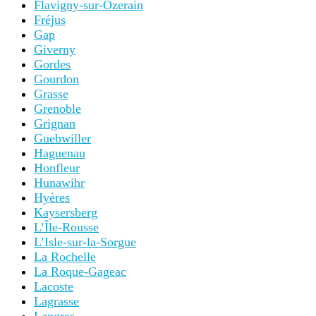
Flavigny-sur-Ozerain
Fréjus
Gap
Giverny
Gordes
Gourdon
Grasse
Grenoble
Grignan
Guebwiller
Haguenau
Honfleur
Hunawihr
Hyères
Kaysersberg
L’Île-Rousse
L’Isle-sur-la-Sorgue
La Rochelle
La Roque-Gageac
Lacoste
Lagrasse