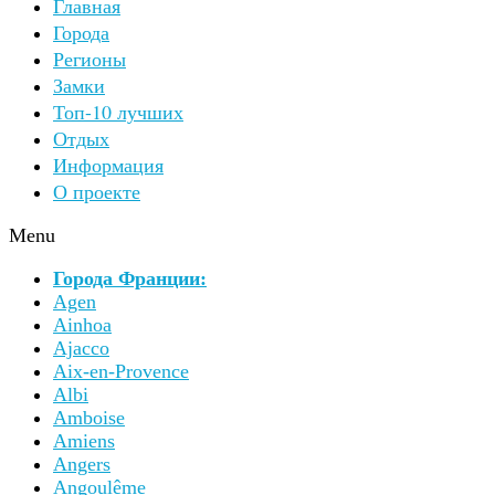
Главная
Города
Регионы
Замки
Топ-10 лучших
Отдых
Информация
О проекте
Menu
Города Франции:
Agen
Ainhoa
Ajacco
Aix-en-Provence
Albi
Amboise
Amiens
Angers
Angoulême