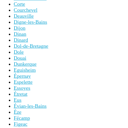
Corte
Courchevel
Deauville
Digne-les-Bains
Dijon
Dinan
Dinard
Dol-de-Bretagne
Dole
Douai
Dunkerque
Eguisheim
Épernay
Espelette
Essoyes
Étretat
Eus
Évian-les-Bains
Èze
Fécamp
Figeac