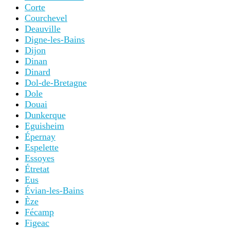
Corte
Courchevel
Deauville
Digne-les-Bains
Dijon
Dinan
Dinard
Dol-de-Bretagne
Dole
Douai
Dunkerque
Eguisheim
Épernay
Espelette
Essoyes
Étretat
Eus
Évian-les-Bains
Èze
Fécamp
Figeac