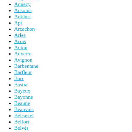
Annecy
Ansouis
Antibes
Apt
Arcachon
Arles
Arras
Autun
Auxerre
Avignon
Barbentane
Barfleur
Barr
Bastia
Bayeux
Bayonne
Beaune
Beauvais
Belcastel
Belfort
Belvès