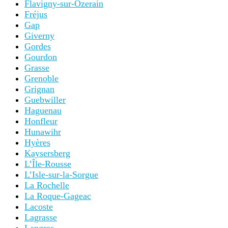
Flavigny-sur-Ozerain
Fréjus
Gap
Giverny
Gordes
Gourdon
Grasse
Grenoble
Grignan
Guebwiller
Haguenau
Honfleur
Hunawihr
Hyères
Kaysersberg
L’Île-Rousse
L’Isle-sur-la-Sorgue
La Rochelle
La Roque-Gageac
Lacoste
Lagrasse