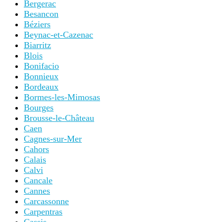
Bergerac
Besancon
Béziers
Beynac-et-Cazenac
Biarritz
Blois
Bonifacio
Bonnieux
Bordeaux
Bormes-les-Mimosas
Bourges
Brousse-le-Château
Caen
Cagnes-sur-Mer
Cahors
Calais
Calvi
Cancale
Cannes
Carcassonne
Carpentras