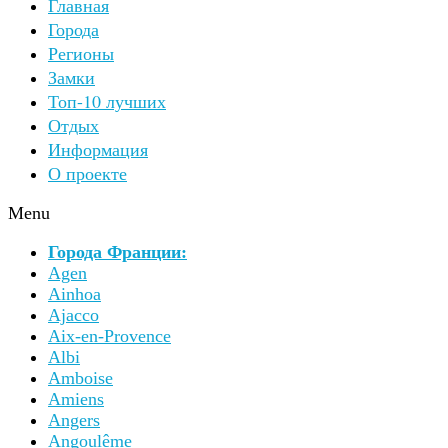
Главная
Города
Регионы
Замки
Топ-10 лучших
Отдых
Информация
О проекте
Menu
Города Франции:
Agen
Ainhoa
Ajacco
Aix-en-Provence
Albi
Amboise
Amiens
Angers
Angoulême