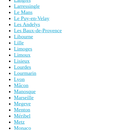
Langres
Larressingle
Le Mans
Le Puy-en-Velay
Les Andelys
Les Baux-de-Provence
Libourne
Lille
Limoges
Limoux
Lisieux
Lourdes
Lourmarin
Lyon
Mâcon
Manosque
Marseille
Megeve
Menton
Méribel
Metz
Monaco